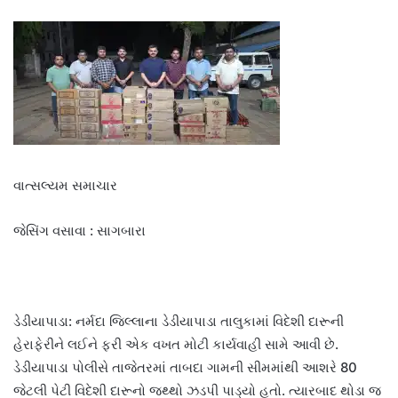
વાત્સલ્યમ સમાચાર
જેસિંગ વસાવા : સાગબારા
ડેડીયાપાડા: નર્મદા જિલ્લાના ડેડીયાપાડા તાલુકામાં વિદેશી દારૂની
હેરાફેરીને લઈને ફરી એક વખત મોટી કાર્યવાહી સામે આવી છે.
ડેડીયાપાડા પોલીસે તાજેતરમાં તાબદા ગામની સીમમાંથી આશરે 80
જેટલી પેટી વિદેશી દારૂનો જથ્થો ઝડપી પાડ્યો હતો. ત્યારબાદ થોડા જ