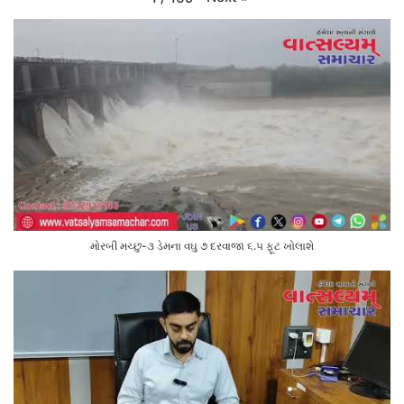
મોરબી મચ્છુ-૩ ડેમના વઘુ ૭ દરવાજા ૬.૫ ફૂટ ખોલાશે