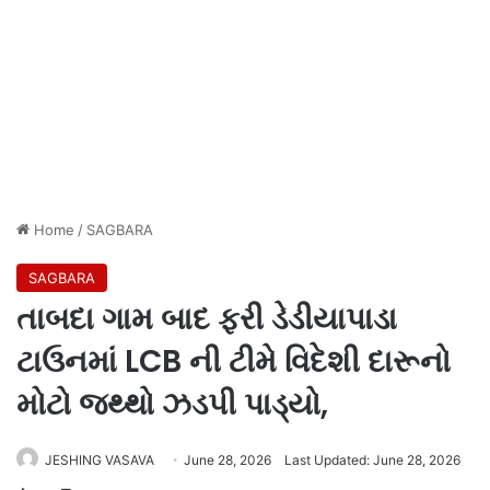
Home
/
SAGBARA
SAGBARA
તાબદા ગામ બાદ ફરી ડેડીયાપાડા
ટાઉનમાં LCB ની ટીમે વિદેશી દારૂનો
મોટો જથ્થો ઝડપી પાડ્યો,
JESHING VASAVA
June 28, 2026
Last Updated: June 28, 2026