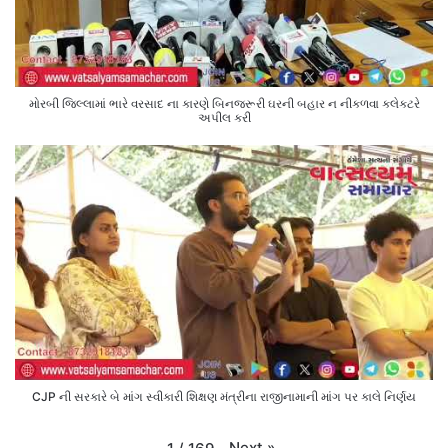
મોરબી જિલ્લામાં ભારે વરસાદ ના કારણે બિનજરૂરી ઘરની બહાર ન નીકળવા કલેક્ટરે
અપીલ કરી
CJP ની સરકારે બે માંગ સ્વીકારી શિક્ષણ મંત્રીના રાજીનામાની માંગ પર કાલે નિર્ણય
Next
»