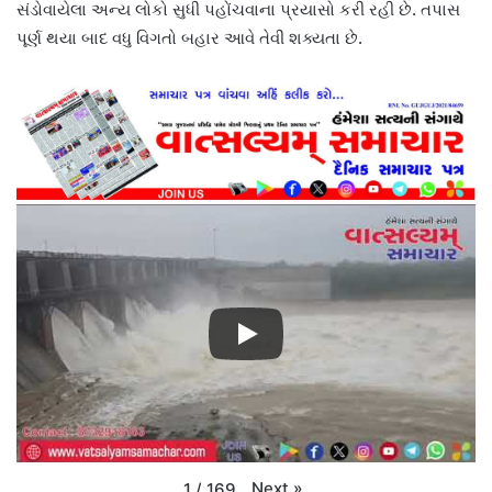
સંડોવાયેલા અન્ય લોકો સુધી પહોંચવાના પ્રયાસો કરી રહી છે. તપાસ
પૂર્ણ થયા બાદ વધુ વિગતો બહાર આવે તેવી શક્યતા છે.
Next
»
1
/
169