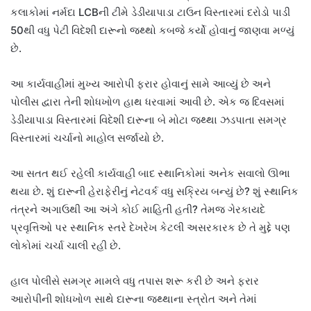
કલાકોમાં નર્મદા LCBની ટીમે ડેડીયાપાડા ટાઉન વિસ્તારમાં દરોડો પાડી
50થી વધુ પેટી વિદેશી દારૂનો જથ્થો કબજે કર્યો હોવાનું જાણવા મળ્યું
છે.
આ કાર્યવાહીમાં મુખ્ય આરોપી ફરાર હોવાનું સામે આવ્યું છે અને
પોલીસ દ્વારા તેની શોધખોળ હાથ ધરવામાં આવી છે. એક જ દિવસમાં
ડેડીયાપાડા વિસ્તારમાં વિદેશી દારૂના બે મોટા જથ્થા ઝડપાતા સમગ્ર
વિસ્તારમાં ચર્ચાનો માહોલ સર્જાયો છે.
આ સતત થઈ રહેલી કાર્યવાહી બાદ સ્થાનિકોમાં અનેક સવાલો ઊભા
થયા છે. શું દારૂની હેરાફેરીનું નેટવર્ક વધુ સક્રિય બન્યું છે? શું સ્થાનિક
તંત્રને અગાઉથી આ અંગે કોઈ માહિતી હતી? તેમજ ગેરકાયદે
પ્રવૃત્તિઓ પર સ્થાનિક સ્તરે દેખરેખ કેટલી અસરકારક છે તે મુદ્દે પણ
લોકોમાં ચર્ચા ચાલી રહી છે.
હાલ પોલીસે સમગ્ર મામલે વધુ તપાસ શરૂ કરી છે અને ફરાર
આરોપીની શોધખોળ સાથે દારૂના જથ્થાના સ્ત્રોત અને તેમાં