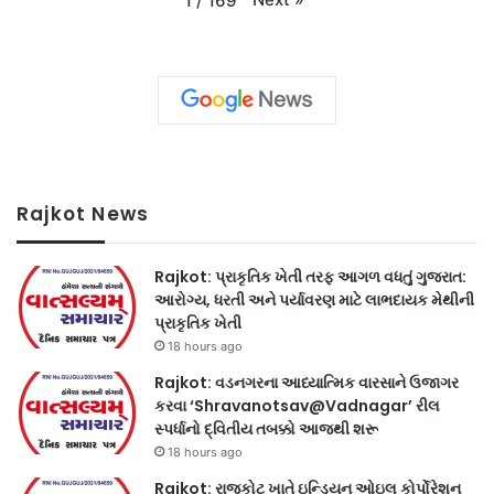
1
/
169
Rajkot News
Rajkot: પ્રાકૃતિક ખેતી તરફ આગળ વધતું ગુજરાત:
આરોગ્ય, ધરતી અને પર્યાવરણ માટે લાભદાયક મેથીની
પ્રાકૃતિક ખેતી
18 hours ago
Rajkot: વડનગરના આધ્યાત્મિક વારસાને ઉજાગર
કરવા ‘Shravanotsav@Vadnagar’ રીલ
સ્પર્ધાનો દ્વિતીય તબક્કો આજથી શરૂ
18 hours ago
Rajkot: રાજકોટ ખાતે ઇન્ડિયન ઓઇલ કોર્પોરેશન