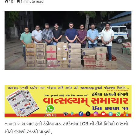
10
1 minute read
તાબદા ગામ બાદ ફરી ડેડીયાપાડા ટાઉનમાં LCB ની ટીમે વિદેશી દારૂનો
મોટો જથ્થો ઝડપી પાડ્યો,