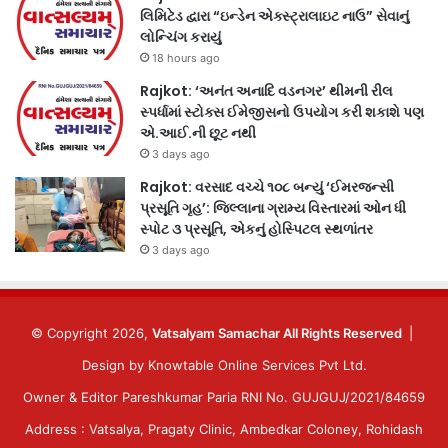
લિમિટેડ દ્વારા “ઇન્ડેન એક્સ્ટ્રાલાઇટ નાઉ” સેવાનું
લોન્ચિંગ કરાયું
18 hours ago
Rajkot: ‘અનંત અનાદિ વડનગર’ થીમની રીલ
સ્પર્ધામાં સ્ટોક્સ ઈમેજીસનો ઉપયોગ કરી શકાશે પણ
એ.આઈ.ની છૂટ નથી
3 days ago
Rajkot: વરસાદ વચ્ચે ૧૦૮ બન્યું ‘ઈમરજન્સી
પ્રસૂતિ ગૃહ’: જિલ્લાના ગ્રામ્ય વિસ્તારમાં ઓન ધી
સ્પોટ ૩ પ્રસૂતિ, એકનું હોસ્પિટલ સ્થળાંતર
3 days ago
© Copyright 2026,
Vatsalyam Samachar All Rights Reserved
|
Design by
Knowtable Online Services Pvt Ltd.
Owner & Editor Pareshkumar Paria RNI No. GUJGUJ/2021/84659
Address : Vatsalya, Pragaty Clinic, Ambedkar Coloney, Rohidash