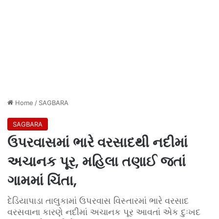
Home
/
SAGBARA
SAGBARA
ઉપરવાસમાં ભારે વરસાદથી નદીમાં
અચાનક પૂર, મહિલા તણાઈ જતાં
ગામમાં ચિંતા,
દેડિયાપાડા તાલુકામાં ઉપરવાસ વિસ્તારમાં ભારે વરસાદ
વરસવાના કારણે નદીમાં અચાનક પૂર આવતાં એક દુઃખદ