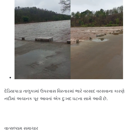
દેડિયાપાડા તાલુકામાં ઉપરવાસ વિસ્તારમાં ભારે વરસાદ વરસવાના કારણે
નદીમાં અચાનક પૂર આવતાં એક દુઃખદ ઘટના સામે આવી છે.
વાત્સલ્યમ સમાચાર