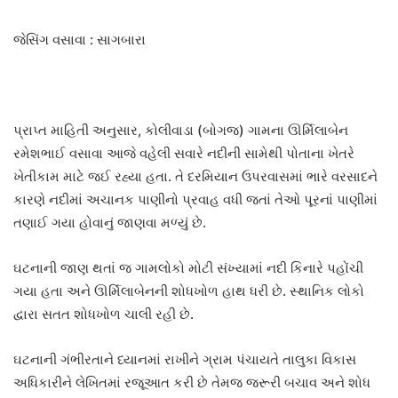
જેસિંગ વસાવા : સાગબારા
પ્રાપ્ત માહિતી અનુસાર, કોલીવાડા (બોગજ) ગામના ઊર્મિલાબેન
રમેશભાઈ વસાવા આજે વહેલી સવારે નદીની સામેથી પોતાના ખેતરે
ખેતીકામ માટે જઈ રહ્યા હતા. તે દરમિયાન ઉપરવાસમાં ભારે વરસાદને
કારણે નદીમાં અચાનક પાણીનો પ્રવાહ વધી જતાં તેઓ પૂરનાં પાણીમાં
તણાઈ ગયા હોવાનું જાણવા મળ્યું છે.
ઘટનાની જાણ થતાં જ ગામલોકો મોટી સંખ્યામાં નદી કિનારે પહોંચી
ગયા હતા અને ઊર્મિલાબેનની શોધખોળ હાથ ધરી છે. સ્થાનિક લોકો
દ્વારા સતત શોધખોળ ચાલી રહી છે.
ઘટનાની ગંભીરતાને ધ્યાનમાં રાખીને ગ્રામ પંચાયતે તાલુકા વિકાસ
અધિકારીને લેખિતમાં રજૂઆત કરી છે તેમજ જરૂરી બચાવ અને શોધ