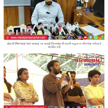
મોરબી જિલ્લામાં ભારે વરસાદ ના કારણે બિનજરૂરી ઘરની બહાર ન નીકળવા કલેક્ટરે
અપીલ કરી