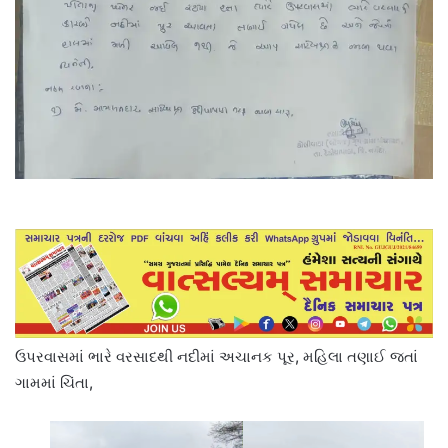
ઉપરવાસમાં ભારે વરસાદથી નદીમાં અચાનક પૂર, મહિલા તણાઈ જતાં
ગામમાં ચિંતા,