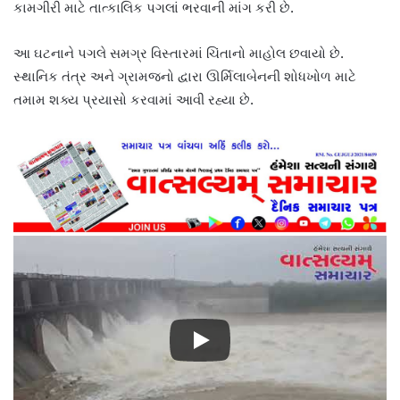
કામગીરી માટે તાત્કાલિક પગલાં ભરવાની માંગ કરી છે.
આ ઘટનાને પગલે સમગ્ર વિસ્તારમાં ચિંતાનો માહોલ છવાયો છે.
સ્થાનિક તંત્ર અને ગ્રામજનો દ્વારા ઊર્મિલાબેનની શોધખોળ માટે
તમામ શક્ય પ્રયાસો કરવામાં આવી રહ્યા છે.