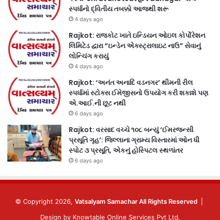
સ્પર્ધાનો દ્વિતીય તબક્કો આજથી શરૂ
4 days ago
Rajkot: રાજકોટ ખાતે ઇન્ડિયન ઓઇલ કોર્પોરેશન
લિમિટેડ દ્વારા “ઇન્ડેન એક્સ્ટ્રાલાઇટ નાઉ” સેવાનું
લોન્ચિંગ કરાયું
4 days ago
Rajkot: ‘અનંત અનાદિ વડનગર’ થીમની રીલ
સ્પર્ધામાં સ્ટોક્સ ઈમેજીસનો ઉપયોગ કરી શકાશે પણ
એ.આઈ.ની છૂટ નથી
6 days ago
Rajkot: વરસાદ વચ્ચે ૧૦૮ બન્યું ‘ઈમરજન્સી
પ્રસૂતિ ગૃહ’: જિલ્લાના ગ્રામ્ય વિસ્તારમાં ઓન ધી
સ્પોટ ૩ પ્રસૂતિ, એકનું હોસ્પિટલ સ્થળાંતર
6 days ago
© Copyright 2026,
Vatsalyam Samachar All Rights Reserved
|
Design by
Knowtable Online Services Pvt Ltd.