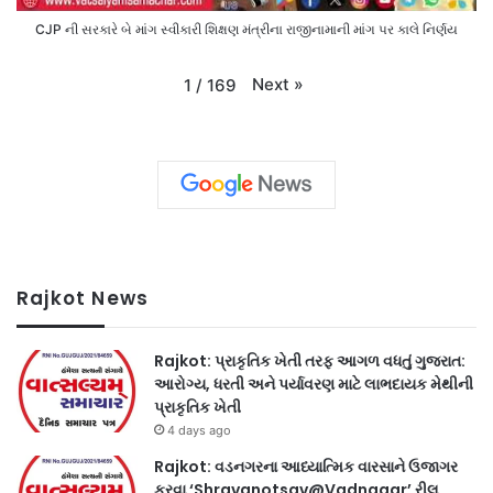
CJP ની સરકારે બે માંગ સ્વીકારી શિક્ષણ મંત્રીના રાજીનામાની માંગ પર કાલે નિર્ણય
Next
»
1
/
169
Rajkot News
Rajkot: પ્રાકૃતિક ખેતી તરફ આગળ વધતું ગુજરાત:
આરોગ્ય, ધરતી અને પર્યાવરણ માટે લાભદાયક મેથીની
પ્રાકૃતિક ખેતી
4 days ago
Rajkot: વડનગરના આધ્યાત્મિક વારસાને ઉજાગર
કરવા ‘Shravanotsav@Vadnagar’ રીલ