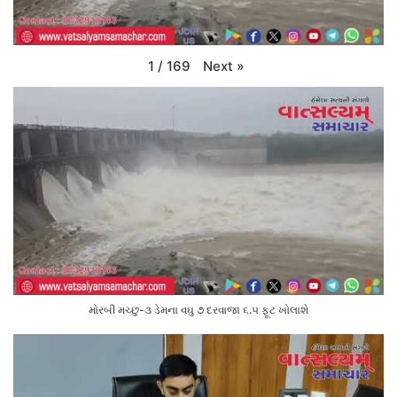
Next
»
1
/
169
મોરબી મચ્છુ-૩ ડેમના વઘુ ૭ દરવાજા ૬.૫ ફૂટ ખોલાશે