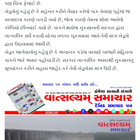
પણ ચિંતા ફેલાઈ છે.
ખેડૂતોનું કહેવું છે કે મહેનત કરીને તૈયાર કરેલો પાક વેચાણ પહેલાં જ
વરસાદના કારણે બગડી ગયો છે, જેના કારણે તેમના મોંમાં આવેલો
કોળિયો છીનવાઈ ગયો છે. પાકને થયેલા નુકસાનની સરકાર દ્વારા
તાત્કાલિક સર્વે કરાવી યોગ્ય વળતર ચૂકવવામાં આવે તેવી માંગ ખેડૂતો
દ્વારા ઉઠાવવામાં આવી છે.
ખેડૂત આગેવાનોનું કહેવું છે કે અચાનક પડેલા વરસાદે બાજરી સહિતના
પાકને ભારે અસર પહોંચાડી છે. સરકાર તાત્કાલિક અસરથી નુકસાનનું
મૂલ્યાંકન કરીને સહાય જાહેર કરે તેવી ખેડૂતોમાં માંગ ઉઠી છે.