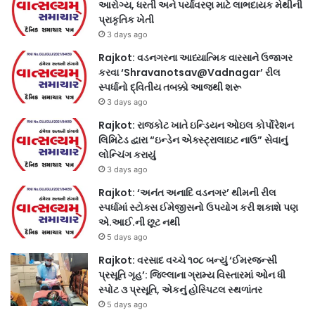
આરોગ્ય, ધરતી અને પર્યાવરણ માટે લાભદાયક મેથીની
પ્રાકૃતિક ખેતી
3 days ago
Rajkot: વડનગરના આધ્યાત્મિક વારસાને ઉજાગર
કરવા ‘Shravanotsav@Vadnagar’ રીલ
સ્પર્ધાનો દ્વિતીય તબક્કો આજથી શરૂ
3 days ago
Rajkot: રાજકોટ ખાતે ઇન્ડિયન ઓઇલ કોર્પોરેશન
લિમિટેડ દ્વારા “ઇન્ડેન એક્સ્ટ્રાલાઇટ નાઉ” સેવાનું
લોન્ચિંગ કરાયું
3 days ago
Rajkot: ‘અનંત અનાદિ વડનગર’ થીમની રીલ
સ્પર્ધામાં સ્ટોક્સ ઈમેજીસનો ઉપયોગ કરી શકાશે પણ
એ.આઈ.ની છૂટ નથી
5 days ago
Rajkot: વરસાદ વચ્ચે ૧૦૮ બન્યું ‘ઈમરજન્સી
પ્રસૂતિ ગૃહ’: જિલ્લાના ગ્રામ્ય વિસ્તારમાં ઓન ધી
સ્પોટ ૩ પ્રસૂતિ, એકનું હોસ્પિટલ સ્થળાંતર
5 days ago