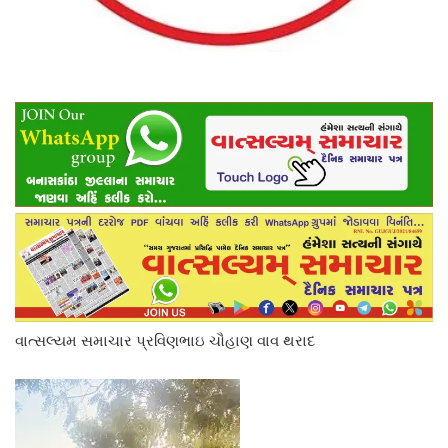
વાત્સલ્યમ સમાચાર પ્રવિણભાઇ ચૌહાણ વાવ થરાદ