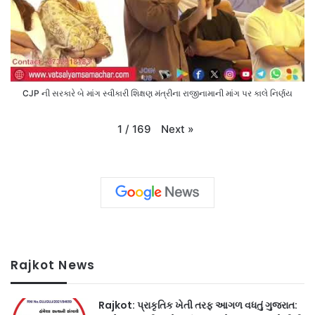
CJP ની સરકારે બે માંગ સ્વીકારી શિક્ષણ મંત્રીના રાજીનામાની માંગ પર કાલે નિર્ણય
Next
»
1
/
169
Rajkot News
Rajkot: પ્રાકૃતિક ખેતી તરફ આગળ વધતું ગુજરાત: