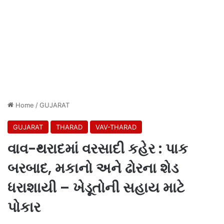
Home
/
GUJARAT
GUJARAT
THARAD
VAV-THARAD
વાવ-થરાદમાં વરસાદી કહેર : પાક
બરબાદ, મકાનો અને ઢોરના શેડ
ધરાશાયી – ખેડૂતોની સહાય માટે
પોકાર