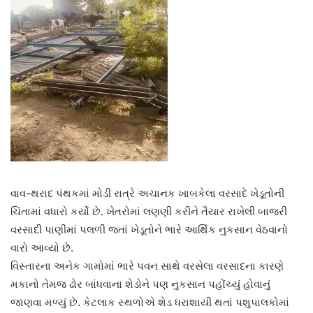
વાવ-થરાદ પંથકમાં મોડી રાત્રે અચાનક ખાબકેલા વરસાદે ખેડૂતોની
ચિંતામાં વધારો કર્યો છે. ખેતરોમાં લણણી કરીને તૈયાર રાખેલી બાજરી
વરસાદી પાણીમાં પલળી જતાં ખેડૂતોને ભારે આર્થિક નુકસાન વેઠવાનો
વારો આવ્યો છે.
વિસ્તારના અનેક ગામોમાં ભારે પવન સાથે વરસેલા વરસાદના કારણે
મકાનો તેમજ ઢોર બાંધવાના શેડોને પણ નુકસાન પહોંચ્યું હોવાનું
જાણવા મળ્યું છે. કેટલાક સ્થળોએ શેડ ધરાશાયી થતાં પશુપાલકોમાં