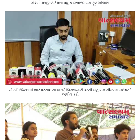
મોરબી મચ્છુ-૩ ડેમના વઘુ ૭ દરવાજા ૬.૫ ફૂટ ખોલાશે
મોરબી જિલ્લામાં ભારે વરસાદ ના કારણે બિનજરૂરી ઘરની બહાર ન નીકળવા કલેક્ટરે
અપીલ કરી