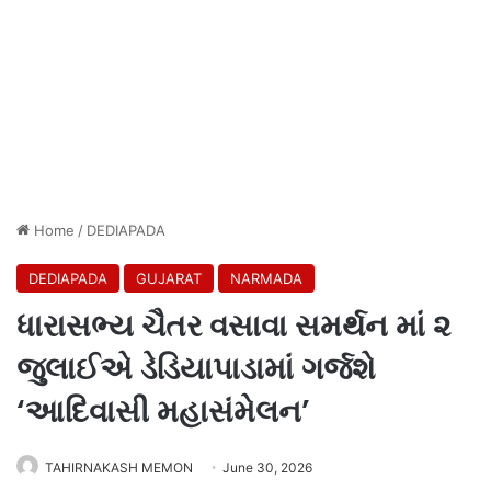
Home
/
DEDIAPADA
DEDIAPADA
GUJARAT
NARMADA
ધારાસભ્ય ચૈતર વસાવા સમર્થન માં ૨
જુલાઈએ ડેડિયાપાડામાં ગર્જશે
‘આદિવાસી મહાસંમેલન’
TAHIRNAKASH MEMON
June 30, 2026