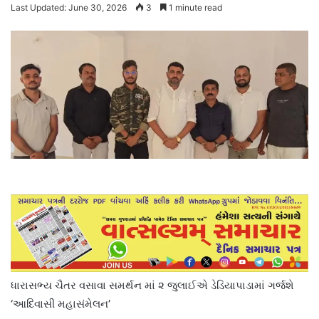
Last Updated: June 30, 2026
3
1 minute read
ધારાસભ્ય ચૈતર વસાવા સમર્થન માં ૨ જુલાઈએ ડેડિયાપાડામાં ગર્જશે
‘આદિવાસી મહાસંમેલન’