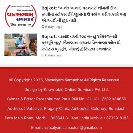
Rajkot: ‘અનંત અનાદિ વડનગર’ થીમની રીલ
સ્પર્ધામાં સ્ટોક્સ ઈમેજીસનો ઉપયોગ કરી શકાશે પણ
એ.આઈ.ની છૂટ નથી
6 days ago
Rajkot: વરસાદ વચ્ચે ૧૦૮ બન્યું ‘ઈમરજન્સી
પ્રસૂતિ ગૃહ’: જિલ્લાના ગ્રામ્ય વિસ્તારમાં ઓન ધી
સ્પોટ ૩ પ્રસૂતિ, એકનું હોસ્પિટલ સ્થળાંતર
6 days ago
© Copyright 2026,
Vatsalyam Samachar All Rights Reserved
|
Design by
Knowtable Online Services Pvt Ltd.
Owner & Editor Pareshkumar Paria RNI No. GUJGUJ/2021/84659
Address : Vatsalya, Pragaty Clinic, Ambedkar Coloney, Rohidash
Para Main Road, Morbi - 363641 Gujarat-India Mobile : 8732918183
Email : vatsalyamsamachar@gmail.com