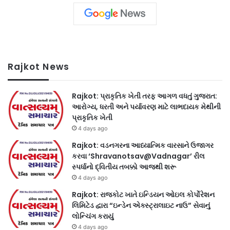
Rajkot News
Rajkot: પ્રાકૃતિક ખેતી તરફ આગળ વધતું ગુજરાત:
આરોગ્ય, ધરતી અને પર્યાવરણ માટે લાભદાયક મેથીની
પ્રાકૃતિક ખેતી
4 days ago
Rajkot: વડનગરના આધ્યાત્મિક વારસાને ઉજાગર
કરવા ‘Shravanotsav@Vadnagar’ રીલ
સ્પર્ધાનો દ્વિતીય તબક્કો આજથી શરૂ
4 days ago
Rajkot: રાજકોટ ખાતે ઇન્ડિયન ઓઇલ કોર્પોરેશન
લિમિટેડ દ્વારા “ઇન્ડેન એક્સ્ટ્રાલાઇટ નાઉ” સેવાનું
લોન્ચિંગ કરાયું
4 days ago