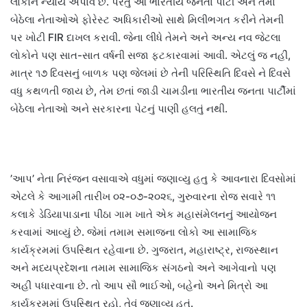
લોકોને ન્યાય અપાવે છે. પરંતુ આ ભારતીય જનતા પાર્ટી અને તેમાં
બેઠેલા નેતાઓએ ફોરેસ્ટ અધિકારીઓ સાથે મિલીભગત કરીને તેમની
પર ખોટી FIR દાખલ કરાવી. જેના લીધે તેમને અને અન્ય નવ જેટલા
લોકોને પણ સાત-સાત વર્ષની સજા ફટકારવામાં આવી. એટલું જ નહીં,
માત્ર ૧૭ દિવસનું બાળક પણ જેલમાં છે તેની પરિસ્થિતિ દિવસે ને દિવસે
વધુ કથળતી જાય છે, તેમ છતાં જાડી ચામડીના ભારતીય જનતા પાર્ટીમાં
બેઠેલા નેતાઓ અને સરકારના પેટનું પાણી હલતું નથી.
’આપ’ નેતા નિરંજન વસાવાએ વધુમાં જણાવ્યુ હતુ કે આવનારા દિવસોમાં
એટલે કે આગામી તારીખ ૦૨-૦૭-૨૦૨૬, ગુરુવારના રોજ સવારે ૧૧
કલાકે ડેડિયાપાડાના પીઠા ગામ ખાતે એક મહાસંમેલનનું આયોજન
કરવામાં આવ્યું છે. જેમાં તમામ સમાજના લોકો આ સામાજિક
કાર્યક્રમમાં ઉપસ્થિત રહેવાના છે. ગુજરાત, મહારાષ્ટ્ર, રાજસ્થાન
અને મધ્યપ્રદેશના તમામ સામાજિક સંગઠનો અને આગેવાનો પણ
અહીં પધારવાના છે. તો આપ સૌ ભાઈઓ, બહેનો અને મિત્રો આ
કાર્યક્રમમાં ઉપસ્થિત રહો, તેવું જણાવ્યુ હતું.