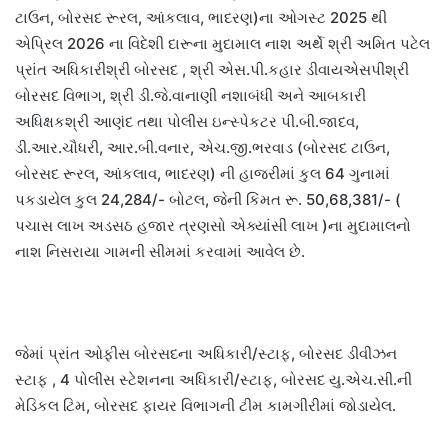
ટાઉન, બોરસદ રૂરલ, આંકલાવ, ભાદરણ)ના ઓગસ્ટ 2025 થી
એપ્રિલ 2026 ના વિદેશી દારૂના મુદામાલ નાશ અર્થે શ્રી અમિત પટેલ
પ્રાંત અધિકારીશ્રી બોરસદ , શ્રી એસ.પી.કહાર ડીવાયએસપીશ્રી
બોરસદ વિભાગ, શ્રી ડી.જે.વાનાણી નશાબંધી અને આબકારી
અધિક્ષકશ્રી આણંદ તથા પોલીસ ઇન્સ્પેકટર પી.બી.જાદવ,
ડી.આર.ચૌધરી, આર.બી.વનાર, એચ.જી.ભરવાડ (બોરસદ ટાઉન,
બોરસદ રૂરલ, આંકલાવ, ભાદરણ) ની હાજરીમાં કુલ 64 ગુનામાં
પકડાયેલ કુલ 24,284/- બોટલ, જેની કિંમત રૂ. 50,68,381/- (
પચાસ લાખ અડસઠ હજાર ત્રણસો એક્યાંસી લાખ )ના મુદામાલનો
નાશ નિસરાયા ગામની સીમમાં કરવામાં આવેલ છે.
જેમાં પ્રાંત ઓફીસ બોરસદના અધિકારી/સ્ટાફ, બોરસદ ડીવીઝન
સ્ટાફ , 4 પોલીસ સ્ટેશનના અધિકારી/સ્ટાફ, બોરસદ યુ.એચ.સી.ની
મેડિકલ ટિમ, બોરસદ ફાયર વિભાગની ટીમ કામગીરીમાં જોડાયેલ.