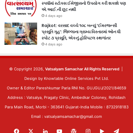
સ્પર્ધામાં સ્ટોક્સ ઈમેજીસનો ઉપયોગ કરી શકાશે પણ
એ.આઈ.ની છૂટ નથી
4 days ago
Rajkot: વરસાદ વચ્ચે ૧૦૮ બન્યું ‘ઈમરજન્સી
પ્રસૂતિ ગૃહ’: જિલ્લાના ગ્રામ્ય વિસ્તારમાં ઓન ધી
સ્પોટ ૩ પ્રસૂતિ, એકનું હોસ્પિટલ સ્થળાંતર
4 days ago
© Copyright 2026,
Vatsalyam Samachar All Rights Reserved
|
Design by
Knowtable Online Services Pvt Ltd.
Owner & Editor Pareshkumar Paria RNI No. GUJGUJ/2021/84659
Address : Vatsalya, Pragaty Clinic, Ambedkar Coloney, Rohidash
Para Main Road, Morbi - 363641 Gujarat-India Mobile : 8732918183
Email : vatsalyamsamachar@gmail.com
Facebook
X
LinkedIn
YouTube
WordPress
Instagram
Google
Tele