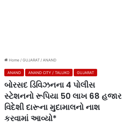
Home
/
GUJARAT
/
ANAND
ANAND
ANAND CITY / TALUKO
GUJARAT
બોરસદ ડિવિઝનના 4 પોલીસ
સ્ટેશનનો રૂપિયા 50 લાખ 68 હજાર
વિદેશી દારૂના મુદામાલનો નાશ
કરવામાં આવ્યો*