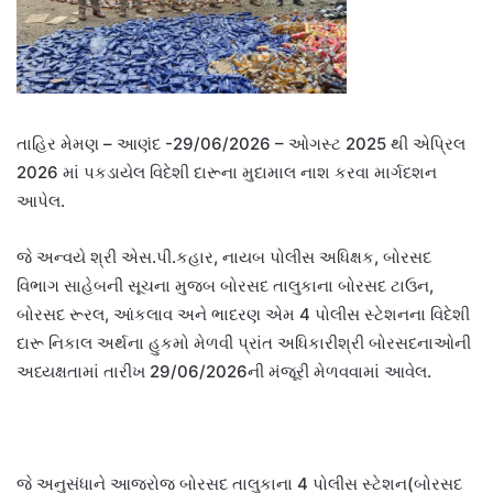
તાહિર મેમણ – આણંદ -29/06/2026 – ઓગસ્ટ 2025 થી એપ્રિલ
2026 માં પકડાયેલ વિદેશી દારૂના મુદામાલ નાશ કરવા માર્ગદશન
આપેલ.
જે અન્વયે શ્રી એસ.પી.કહાર, નાયબ પોલીસ અધિક્ષક, બોરસદ
વિભાગ સાહેબની સૂચના મુજબ બોરસદ તાલુકાના બોરસદ ટાઉન,
બોરસદ રૂરલ, આંકલાવ અને ભાદરણ એમ 4 પોલીસ સ્ટેશનના વિદેશી
દારૂ નિકાલ અર્થના હુકમો મેળવી પ્રાંત અધિકારીશ્રી બોરસદનાઓની
અધ્યક્ષતામાં તારીખ 29/06/2026ની મંજૂરી મેળવવામાં આવેલ.
જે અનુસંધાને આજરોજ બોરસદ તાલુકાના 4 પોલીસ સ્ટેશન(બોરસદ