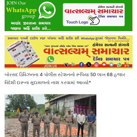
બોરસદ ડિવિઝનના 4 પોલીસ સ્ટેશનનો રૂપિયા 50 લાખ 68 હજાર
વિદેશી દારૂના મુદામાલનો નાશ કરવામાં આવ્યો*