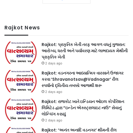
Rajkot News
Rajkot: પ્રાકૃતિક ખેતી તરફ આગળ વધતું ગુજરાત:
આરોગ્ય, ધરતી અને પર્યાવરણ માટે લાભદાયક મેથીની
પ્રાકૃતિક ખેતી
2 days ago
Rajkot: વડનગરના આધ્યાત્મિક વારસાને ઉજાગર
કરવા ‘Shravanotsav@Vadnagar’ રીલ
સ્પર્ધાનો દ્વિતીય તબક્કો આજથી શરૂ
2 days ago
Rajkot: રાજકોટ ખાતે ઇન્ડિયન ઓઇલ કોર્પોરેશન
લિમિટેડ દ્વારા “ઇન્ડેન એક્સ્ટ્રાલાઇટ નાઉ” સેવાનું
લોન્ચિંગ કરાયું
2 days ago
Rajkot: ‘અનંત અનાદિ વડનગર’ થીમની રીલ