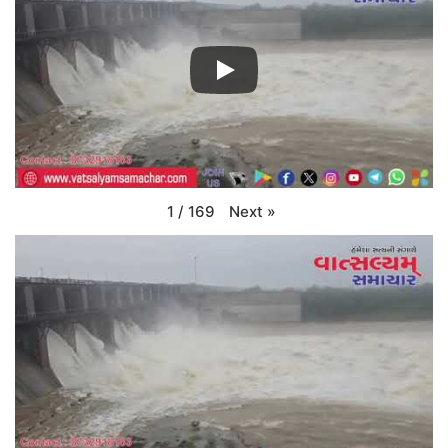
Next
»
1
/
169