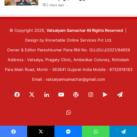
2 days ago
© Copyright 2026,
Vatsalyam Samachar All Rights Reserved
|
Design by
Knowtable Online Services Pvt Ltd.
Owner & Editor Pareshkumar Paria RNI No. GUJGUJ/2021/84659
Address : Vatsalya, Pragaty Clinic, Ambedkar Coloney, Rohidash
Para Main Road, Morbi - 363641 Gujarat-India Mobile : 8732918183
Email : vatsalyamsamachar@gmail.com
Facebook
X
LinkedIn
YouTube
WordPress
Instagram
Google
Tele
Play
WhatsApp