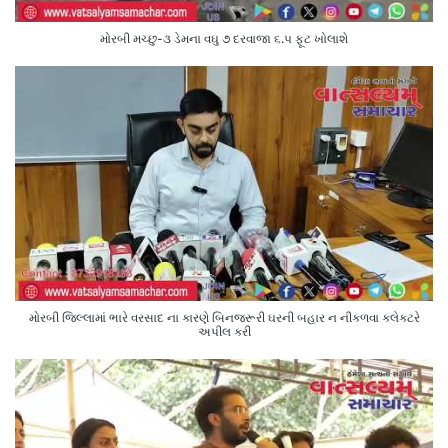
મોરબી મચ્છુ-૩ ડેમના વઘુ ૭ દરવાજા ૬.૫ ફૂટ ખોલાશે
મોરબી જિલ્લામાં ભારે વરસાદ ના કારણે બિનજરૂરી ઘરની બહાર ન નીકળવા કલેક્ટરે
અપીલ કરી