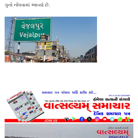
ગુનો નોંધવામાં આવ્યો છે.