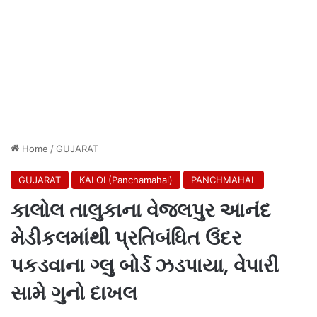
Home
/
GUJARAT
GUJARAT
KALOL(Panchamahal)
PANCHMAHAL
કાલોલ તાલુકાના વેજલપુર આનંદ
મેડીકલમાંથી પ્રતિબંધિત ઉંદર
પકડવાના ગ્લુ બોર્ડ ઝડપાયા, વેપારી
સામે ગુનો દાખલ