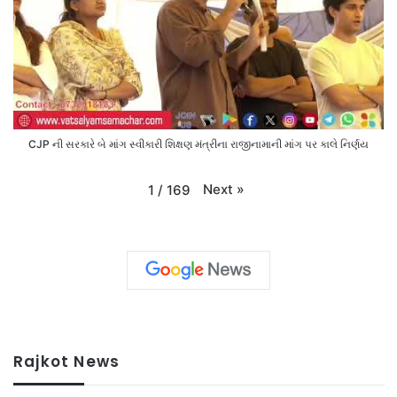
CJP ની સરકારે બે માંગ સ્વીકારી શિક્ષણ મંત્રીના રાજીનામાની માંગ પર કાલે નિર્ણય
Next
»
1
/
169
Rajkot News