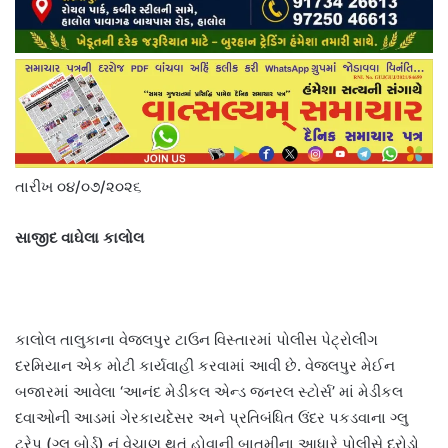
તારીખ ૦૪/૦૭/૨૦૨૬
સાજીદ વાઘેલા કાલોલ
કાલોલ તાલુકાના વેજલપુર ટાઉન વિસ્તારમાં પોલીસ પેટ્રોલીંગ
દરમિયાન એક મોટી કાર્યવાહી કરવામાં આવી છે. વેજલપુર મેઈન
બજારમાં આવેલા ‘આનંદ મેડીકલ એન્ડ જનરલ સ્ટોર્સ’ માં મેડીકલ
દવાઓની આડમાં ગેરકાયદેસર અને પ્રતિબંધિત ઉંદર પકડવાના ગ્લુ
ટ્રેપ (ગ્લુ બોર્ડ) નું વેચાણ થતું હોવાની બાતમીના આધારે પોલીસે દરોડો