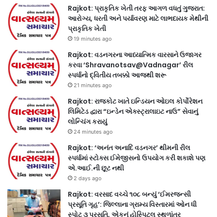
Rajkot: પ્રાકૃતિક ખેતી તરફ આગળ વધતું ગુજરાત:
આરોગ્ય, ધરતી અને પર્યાવરણ માટે લાભદાયક મેથીની
પ્રાકૃતિક ખેતી
19 minutes ago
Rajkot: વડનગરના આધ્યાત્મિક વારસાને ઉજાગર
કરવા ‘Shravanotsav@Vadnagar’ રીલ
સ્પર્ધાનો દ્વિતીય તબક્કો આજથી શરૂ
21 minutes ago
Rajkot: રાજકોટ ખાતે ઇન્ડિયન ઓઇલ કોર્પોરેશન
લિમિટેડ દ્વારા “ઇન્ડેન એક્સ્ટ્રાલાઇટ નાઉ” સેવાનું
લોન્ચિંગ કરાયું
24 minutes ago
Rajkot: ‘અનંત અનાદિ વડનગર’ થીમની રીલ
સ્પર્ધામાં સ્ટોક્સ ઈમેજીસનો ઉપયોગ કરી શકાશે પણ
એ.આઈ.ની છૂટ નથી
2 days ago
Rajkot: વરસાદ વચ્ચે ૧૦૮ બન્યું ‘ઈમરજન્સી
પ્રસૂતિ ગૃહ’: જિલ્લાના ગ્રામ્ય વિસ્તારમાં ઓન ધી
સ્પોટ ૩ પ્રસૂતિ, એકનું હોસ્પિટલ સ્થળાંતર