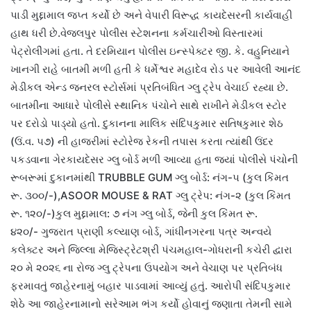
પાડી મુદ્દામાલ જપ્ત કર્યો છે અને વેપારી વિરૂદ્ધ કાયદેસરની કાર્યવાહી
હાથ ધરી છે.વેજલપુર પોલીસ સ્ટેશનના કર્મચારીઓ વિસ્તારમાં
પેટ્રોલીંગમાં હતા. તે દરમિયાન પોલીસ ઇન્સ્પેક્ટર જી. કે. વહુનિયાને
ખાનગી રાહે બાતમી મળી હતી કે ધર્મેશ્વર મહાદેવ રોડ પર આવેલી આનંદ
મેડીકલ એન્ડ જનરલ સ્ટોર્સમાં પ્રતિબંધિત ગ્લુ ટ્રેપ વેચાઈ રહ્યા છે.
બાતમીના આધારે પોલીસે સ્થાનિક પંચોને સાથે રાખીને મેડીકલ સ્ટોર
પર દરોડો પાડ્યો હતો. દુકાનના માલિક સંદિપકુમાર સતિષકુમાર શેઠ
(ઉં.વ. ૫૭) ની હાજરીમાં સ્ટોરેજ રેકની તપાસ કરતા ત્યાંથી ઉંદર
પકડવાના ગેરકાયદેસર ગ્લુ બોર્ડ મળી આવ્યા હતા જ્યાં પોલીસે પંચોની
રૂબરૂમાં દુકાનમાંથી TRUBBLE GUM ગ્લુ બોર્ડ: નંગ-૫ (કુલ કિંમત
રૂ. ૩૦૦/-),ASOOR MOUSE & RAT ગ્લુ ટ્રેપ: નંગ-૨ (કુલ કિંમત
રૂ. ૧૨૦/-)કુલ મુદ્દામાલ: ૭ નંગ ગ્લુ બોર્ડ, જેની કુલ કિંમત રૂ.
૪૨૦/- ગુજરાત પ્રાણી કલ્યાણ બોર્ડ, ગાંધીનગરના પત્ર અન્વયે
કલેક્ટર અને જિલ્લા મેજિસ્ટ્રેટશ્રી પંચમહાલ-ગોધરાની કચેરી દ્વારા
૨૦ મે ૨૦૨૬ ના રોજ ગ્લુ ટ્રેપના ઉપયોગ અને વેચાણ પર પ્રતિબંધ
ફરમાવતું જાહેરનામું બહાર પાડવામાં આવ્યું હતું. આરોપી સંદિપકુમાર
શેઠે આ જાહેરનામાનો સરેઆમ ભંગ કર્યો હોવાનું જણાતા તેમની સામે