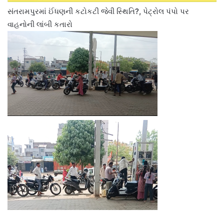
સંતરામપુરમાં ઈંધણની કટોકટી જેવી સ્થિતિ?, પેટ્રોલ પંપો પર
વાહનોની લાંબી કતારો