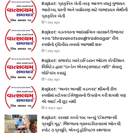
Rajkot: પ્રાકૃતિક ખેતી તરફ આગળ વધતું ગુજરાત:
આરોગ્ય, ધરતી અને પર્યાવરણ માટે લાભદાયક મેથીની
પ્રાકૃતિક ખેતી
1 day ago
Rajkot: વડનગરના આધ્યાત્મિક વારસાને ઉજાગર
કરવા ‘Shravanotsav@Vadnagar’ રીલ
સ્પર્ધાનો દ્વિતીય તબક્કો આજથી શરૂ
1 day ago
Rajkot: રાજકોટ ખાતે ઇન્ડિયન ઓઇલ કોર્પોરેશન
લિમિટેડ દ્વારા “ઇન્ડેન એક્સ્ટ્રાલાઇટ નાઉ” સેવાનું
લોન્ચિંગ કરાયું
1 day ago
Rajkot: ‘અનંત અનાદિ વડનગર’ થીમની રીલ
સ્પર્ધામાં સ્ટોક્સ ઈમેજીસનો ઉપયોગ કરી શકાશે પણ
એ.આઈ.ની છૂટ નથી
4 days ago
Rajkot: વરસાદ વચ્ચે ૧૦૮ બન્યું ‘ઈમરજન્સી
પ્રસૂતિ ગૃહ’: જિલ્લાના ગ્રામ્ય વિસ્તારમાં ઓન ધી
સ્પોટ ૩ પ્રસૂતિ, એકનું હોસ્પિટલ સ્થળાંતર