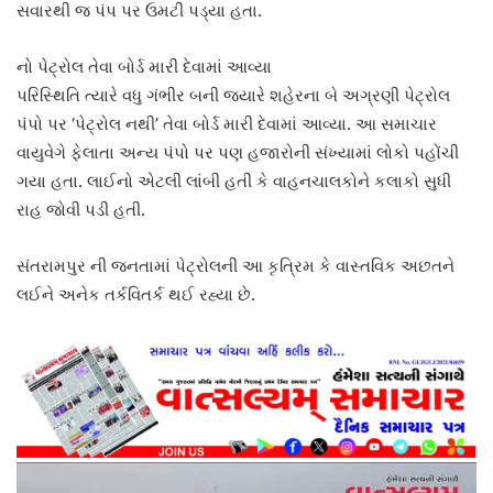
સવારથી જ પંપ પર ઉમટી પડ્યા હતા.
નો પેટ્રોલ તેવા બોર્ડ મારી દેવામાં આવ્યા
પરિસ્થિતિ ત્યારે વધુ ગંભીર બની જ્યારે શહેરના બે અગ્રણી પેટ્રોલ
પંપો પર ‘પેટ્રોલ નથી’ તેવા બોર્ડ મારી દેવામાં આવ્યા. આ સમાચાર
વાયુવેગે ફેલાતા અન્ય પંપો પર પણ હજારોની સંખ્યામાં લોકો પહોંચી
ગયા હતા. લાઈનો એટલી લાંબી હતી કે વાહનચાલકોને કલાકો સુધી
રાહ જોવી પડી હતી.
સંતરામપુર ની જનતામાં પેટ્રોલની આ કૃત્રિમ કે વાસ્તવિક અછતને
લઈને અનેક તર્કવિતર્ક થઈ રહ્યા છે.