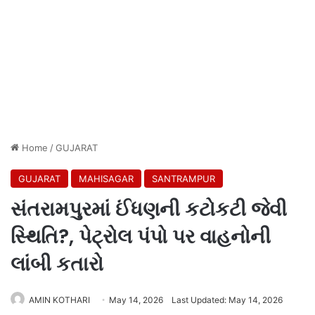
Home
/
GUJARAT
GUJARAT
MAHISAGAR
SANTRAMPUR
સંતરામપુરમાં ઈંધણની કટોકટી જેવી
સ્થિતિ?, પેટ્રોલ પંપો પર વાહનોની
લાંબી કતારો
AMIN KOTHARI
May 14, 2026
Last Updated: May 14, 2026