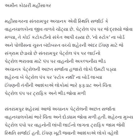
અમીન કોઠારી મહીસાગર
મહીસાગરના સંતરામપુર અચાનક એવી સ્થિતિ સર્જાઈ કે
વાહનચાલકોના જીવ તાળવે ચોંટ્યા છે. પેટ્રોલ પંપ પર જે દ્રશ્યો જોવા
મળ્યા, તે કોઈ કટોકટીનો સંકેત આપી રહ્યા છે. ‘નો સ્ટોક’ ના બોર્ડ
અને પોલીસના ચુસ્ત બંદોબસ્ત વચ્ચે શહેરની અંદર ઈંધણ માટે જે
સંગ્રામ છેડાયો છે સંતરામપુર પેટ્રોલ પંપ પર લાઈનો
પેટ્રોલ ભરાવવા માટે પંપ પર વાહનોની અકલ્પનીય ભીડ
અચાનક પેટ્રોલની અછત સર્જાતા હજારો લોકો ઉમટી પડ્યા
શહેરના બે પેટ્રોલ પંપ પર ‘સ્ટોક નથી’ ના બોર્ડ લાગ્યા
ઈંધણની તંગીની આશંકાએ લોકોમાં ભારે ફફડાટ અને ચિંતા
પેટ્રોલ પંપ પર ટ્રાફિક અને ભીડ જોવા મળી
સંતરામપુર શહેરમાં આજે અચાનક પેટ્રોલની અછત સર્જાતા
વાહનચાલકોમાં ભારે ચિંતા અને દોડધામ જોવા મળી હતી. શહેરના મુખ્ય
પેટ્રોલ પંપો પર વાહનોની લાંબી લાઈનો લાગતા ટ્રાફિક જામ જેવી
સ્થિતિ સર્જાઈ હતી. ઈંધણ ખૂટી જવાની આશંકાએ લોકો વહેલી