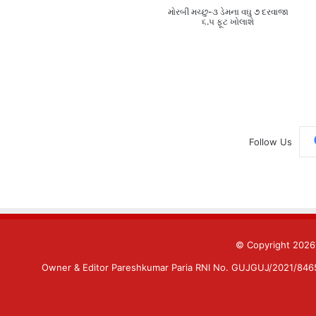
મોરબી મચ્છુ-૩ ડેમના વઘુ ૭ દરવાજા
૬.૫ ફૂટ ખોલાશે
Follow Us
© Copyright 202
Owner & Editor Pareshkumar Paria RNI No. GUJGUJ/2021/84659