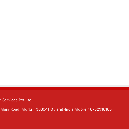
 Services Pvt Ltd.
Main Road, Morbi - 363641 Gujarat-India Mobile : 8732918183