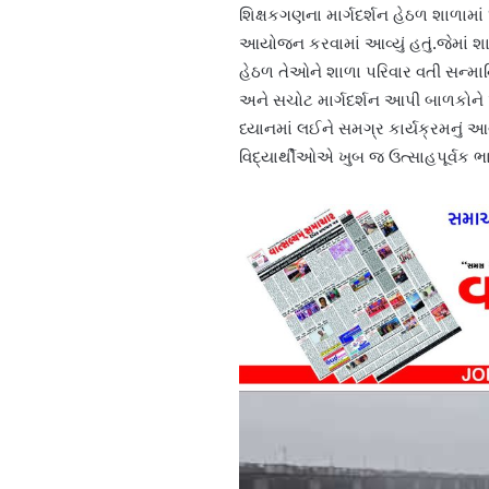
શિક્ષકગણના માર્ગદર્શન હેઠળ શાળામાં
આયોજન કરવામાં આવ્યું હતું.જેમાં શા
હેઠળ તેઓને શાળા પરિવાર વતી સન્માન
અને સચોટ માર્ગદર્શન આપી બાળકોને પ્ર
ધ્યાનમાં લઈને સમગ્ર કાર્યક્રમનું 
વિદ્યાર્થીઓએ ખુબ જ ઉત્સાહપૂર્વક ભ