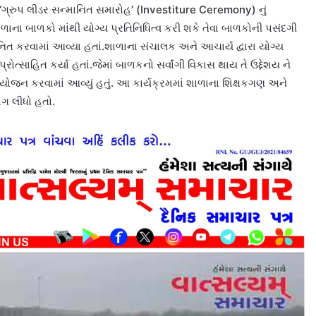
 ‘ગ્રુપ લીડર સન્માનિત સમારોહ’ (Investiture Ceremony) નું
ળાના બાળકો માંથી યોગ્ય પ્રતિનિધિત્વ કરી શકે તેવા બાળકોની પસંદગી
િત કરવામાં આવ્યા હતાં.શાળાના સંચાલક અને આચાર્ય દ્વારા યોગ્ય
ોત્સાહિત કર્યા હતાં.જેમાં બાળકનો સર્વાંગી વિકાસ થાય તે ઉદ્દેશય ને
આયોજન કરવામાં આવ્યું હતું. આ કાર્યક્રમમાં શાળાના શિક્ષકગણ અને
ાગ લીધો હતો.