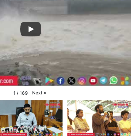
Next
»
1
/
169