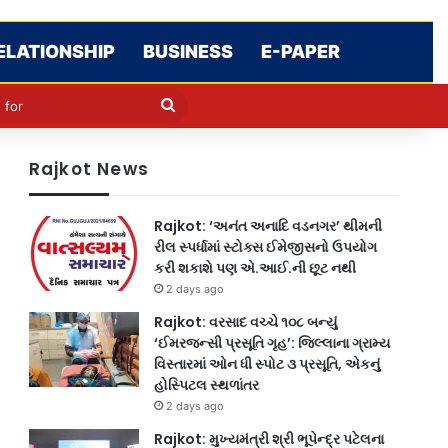
ELATIONSHIP
BUSINESS
E-PAPER
cle
kin
Search
for
Rajkot News
Rajkot: ‘અનંત અનાદિ વડનગર’ થીમની
રીલ સ્પર્ધામાં સ્ટોક્સ ઈમેજીસનો ઉપયોગ
કરી શકાશે પણ એ.આઈ.ની છૂટ નથી
2 days ago
Rajkot: વરસાદ વચ્ચે ૧૦૮ બન્યું
‘ઈમરજન્સી પ્રસૂતિ ગૃહ’: જિલ્લાના ગ્રામ્ય
વિસ્તારમાં ઓન ધી સ્પોટ ૩ પ્રસૂતિ, એકનું
હોસ્પિટલ સ્થળાંતર
2 days ago
Rajkot: મુખ્યમંત્રી શ્રી ભૂપેન્દ્ર પટેલના