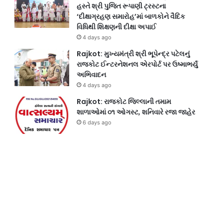
હસ્તે શ્રી પુજિત રૂપાણી ટ્રસ્ટના
‘દીક્ષાગ્રહણ સમારોહ’માં બાળકોને વૈદિક
વિધિથી શિક્ષણની દીક્ષા અપાઈ
4 days ago
Rajkot: મુખ્યમંત્રી શ્રી ભૂપેન્દ્ર પટેલનું
રાજકોટ ઈન્ટરનેશનલ એરપોર્ટ પર ઉષ્માભર્યું
અભિવાદન
4 days ago
Rajkot: રાજકોટ જિલ્લાની તમામ
શાળાઓમાં ૦૧ ઓગસ્ટ, શનિવારે રજા જાહેર
6 days ago