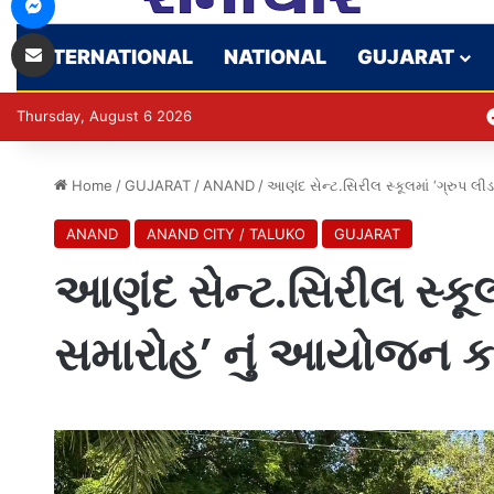
Share via Email
INTERNATIONAL
NATIONAL
GUJARAT
Thursday, August 6 2026
Home
/
GUJARAT
/
ANAND
/
આણંદ સેન્ટ.સિરીલ સ્કૂલમાં ‘ગ્રુપ લ
ANAND
ANAND CITY / TALUKO
GUJARAT
આણંદ સેન્ટ.સિરીલ સ્કૂલ
સમારોહ’ નું આયોજન કરવ