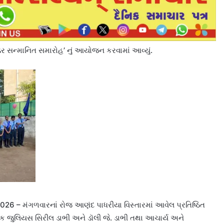
ીડર સન્માનિત સમારોહ’ નું આયોજન કરવામાં આવ્યું.
026 – મંગળવારનાં રોજ આણંદ પાધરીયા વિસ્તારમાં આવેલ પ્રતિષ્ઠિત
ાલક જુલિયસ સિરીલ ડાભી અને ડૉલી જે. ડાભી તથા આચાર્ય અને