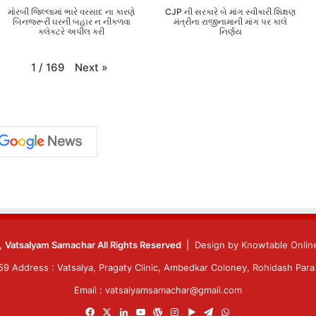
મોરબી જિલ્લામાં ભારે વરસાદ ના કારણે
CJP ની સરકારે બે માંગ સ્વીકારી શિક્ષણ
બિનજરૂરી ઘરની બહાર ન નીકળવા
મંત્રીના રાજીનામાની માંગ પર કાલે
કલેક્ટરે અપીલ કરી
નિર્ણય
Next
»
1
/
169
6,
Vatsalyam Samachar All Rights Reserved
| Design by
Knowtable Online
 Address : Vatsalya, Pragaty Clinic, Ambedkar Coloney, Rohidash Para 
Email : vatsalyamsamachar@gmail.com
Facebook
X
LinkedIn
YouTube
WordPress
Instagram
Google
Telegram
WhatsApp