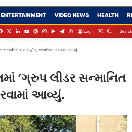
ENTERTAINMENT
VIDEO NEWS
HEALTH
R
Facebook
X
LinkedIn
YouTube
WordPress
Instagram
Google Play
Telegram
WhatsApp
Random Arti
Switch s
Login
ીડર સન્માનિત સમારોહ’ નું આયોજન કરવામાં આવ્યું.
માં ‘ગ્રુપ લીડર સન્માનિત
ામાં આવ્યું.