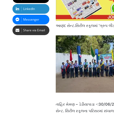
LinkedIn
Messenger
આણંદ સેન્ટ.સિરીલ સ્કૂલમાં ‘ગ્રુપ લ
Share via Email
તાહિર મેમણ – ડેડીયાપાડા -:30/06/2
સેન્ટ. સિરીલ સ્કૂલના પરિસરમાં સંચ