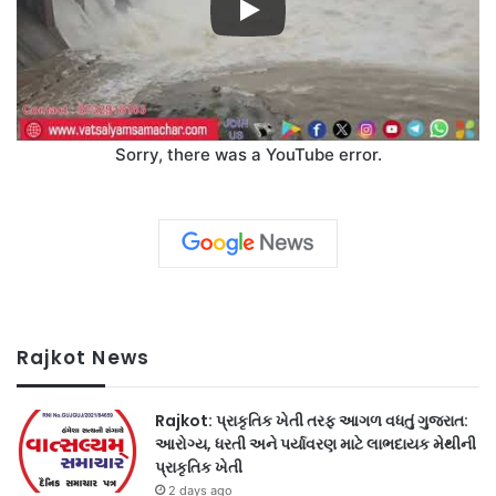
Sorry, there was a YouTube error.
Rajkot News
Rajkot: પ્રાકૃતિક ખેતી તરફ આગળ વધતું ગુજરાત:
આરોગ્ય, ધરતી અને પર્યાવરણ માટે લાભદાયક મેથીની
પ્રાકૃતિક ખેતી
2 days ago