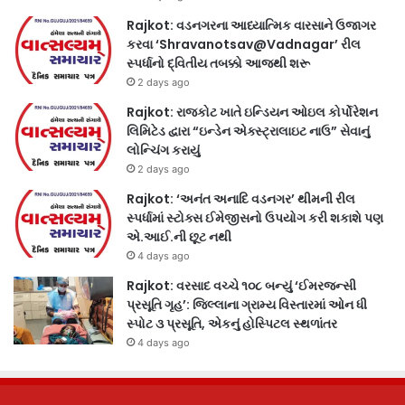
Rajkot: વડનગરના આધ્યાત્મિક વારસાને ઉજાગર
કરવા ‘Shravanotsav@Vadnagar’ રીલ
સ્પર્ધાનો દ્વિતીય તબક્કો આજથી શરૂ
2 days ago
Rajkot: રાજકોટ ખાતે ઇન્ડિયન ઓઇલ કોર્પોરેશન
લિમિટેડ દ્વારા “ઇન્ડેન એક્સ્ટ્રાલાઇટ નાઉ” સેવાનું
લોન્ચિંગ કરાયું
2 days ago
Rajkot: ‘અનંત અનાદિ વડનગર’ થીમની રીલ
સ્પર્ધામાં સ્ટોક્સ ઈમેજીસનો ઉપયોગ કરી શકાશે પણ
એ.આઈ.ની છૂટ નથી
4 days ago
Rajkot: વરસાદ વચ્ચે ૧૦૮ બન્યું ‘ઈમરજન્સી
પ્રસૂતિ ગૃહ’: જિલ્લાના ગ્રામ્ય વિસ્તારમાં ઓન ધી
સ્પોટ ૩ પ્રસૂતિ, એકનું હોસ્પિટલ સ્થળાંતર
4 days ago