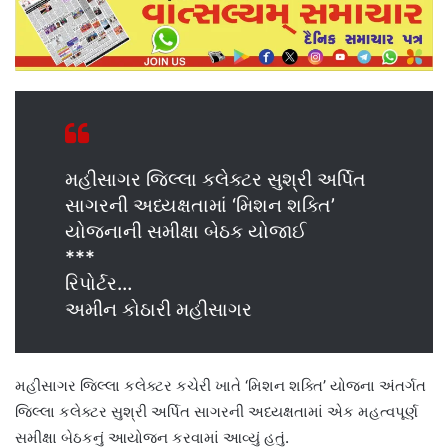
મહીસાગર જિલ્લા કલેક્ટર સુશ્રી અર્પિત
સાગરની અધ્યક્ષતામાં ‘મિશન શક્તિ’
યોજનાની સમીક્ષા બેઠક યોજાઈ
***
રિપોર્ટર…
અમીન કોઠારી મહીસાગર
મહીસાગર જિલ્લા કલેક્ટર કચેરી ખાતે ‘મિશન શક્તિ’ યોજના અંતર્ગત
જિલ્લા કલેક્ટર સુશ્રી અર્પિત સાગરની અધ્યક્ષતામાં એક મહત્વપૂર્ણ
સમીક્ષા બેઠકનું આયોજન કરવામાં આવ્યું હતું.