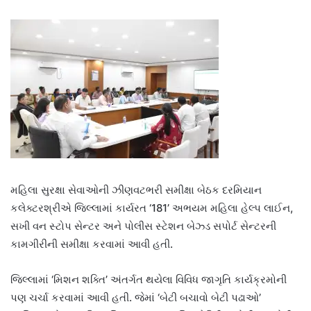
મહિલા સુરક્ષા સેવાઓની ઝીણવટભરી સમીક્ષા બેઠક દરમિયાન
કલેક્ટરશ્રીએ જિલ્લામાં કાર્યરત ‘181’ અભયમ મહિલા હેલ્પ લાઈન,
સખી વન સ્ટોપ સેન્ટર અને પોલીસ સ્ટેશન બેઝ્ડ સપોર્ટ સેન્ટરની
કામગીરીની સમીક્ષા કરવામાં આવી હતી.
જિલ્લામાં ‘મિશન શક્તિ’ અંતર્ગત થયેલા વિવિધ જાગૃતિ કાર્યક્રમોની
પણ ચર્ચા કરવામાં આવી હતી. જેમાં ‘બેટી બચાવો બેટી પઢાઓ’