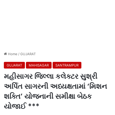
Home
/
GUJARAT
GUJARAT
MAHISAGAR
SANTRAMPUR
મહીસાગર જિલ્લા કલેક્ટર સુશ્રી
અર્પિત સાગરની અધ્યક્ષતામાં ‘મિશન
શક્તિ’ યોજનાની સમીક્ષા બેઠક
યોજાઈ ***