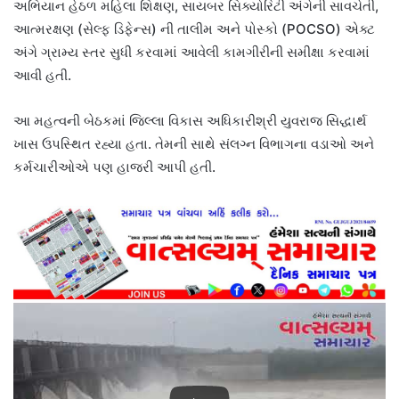
અભિયાન હેઠળ મહિલા શિક્ષણ, સાયબર સિક્યોરિટી અંગેની સાવચેતી,
આત્મરક્ષણ (સેલ્ફ ડિફેન્સ) ની તાલીમ અને પોસ્કો (POCSO) એક્ટ
અંગે ગ્રામ્ય સ્તર સુધી કરવામાં આવેલી કામગીરીની સમીક્ષા કરવામાં
આવી હતી.
આ મહત્વની બેઠકમાં જિલ્લા વિકાસ અધિકારીશ્રી યુવરાજ સિદ્ધાર્થ
ખાસ ઉપસ્થિત રહ્યા હતા. તેમની સાથે સંલગ્ન વિભાગના વડાઓ અને
કર્મચારીઓએ પણ હાજરી આપી હતી.