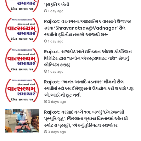
પ્રાકૃતિક ખેતી
1 day ago
Rajkot: વડનગરના આધ્યાત્મિક વારસાને ઉજાગર
કરવા ‘Shravanotsav@Vadnagar’ રીલ
સ્પર્ધાનો દ્વિતીય તબક્કો આજથી શરૂ
1 day ago
Rajkot: રાજકોટ ખાતે ઇન્ડિયન ઓઇલ કોર્પોરેશન
લિમિટેડ દ્વારા “ઇન્ડેન એક્સ્ટ્રાલાઇટ નાઉ” સેવાનું
લોન્ચિંગ કરાયું
1 day ago
Rajkot: ‘અનંત અનાદિ વડનગર’ થીમની રીલ
સ્પર્ધામાં સ્ટોક્સ ઈમેજીસનો ઉપયોગ કરી શકાશે પણ
એ.આઈ.ની છૂટ નથી
3 days ago
Rajkot: વરસાદ વચ્ચે ૧૦૮ બન્યું ‘ઈમરજન્સી
પ્રસૂતિ ગૃહ’: જિલ્લાના ગ્રામ્ય વિસ્તારમાં ઓન ધી
સ્પોટ ૩ પ્રસૂતિ, એકનું હોસ્પિટલ સ્થળાંતર
3 days ago