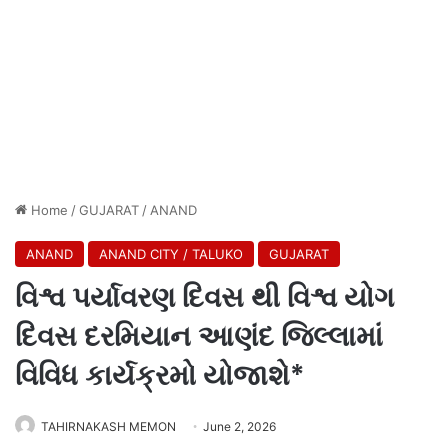
Home
/
GUJARAT
/
ANAND
ANAND
ANAND CITY / TALUKO
GUJARAT
વિશ્વ પર્યાવરણ દિવસ થી વિશ્વ યોગ
દિવસ દરમિયાન આણંદ જિલ્લામાં
વિવિધ કાર્યક્રમો યોજાશે*
TAHIRNAKASH MEMON
June 2, 2026