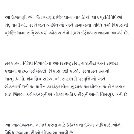
આ ઉજવણી અંતર્ગત આણંદ જિલ્લાના નાગરિકો, લોકપ્રતિનિધિઓ,
વિદ્યાર્થીઓ, પ્રતિષ્ઠિત વ્યક્તિઓ અને સમાજના વિવિધ વર્ગો વિકાસની
પ્રક્રિયામાં સક્રિયપણે જોડાય તેવો મુખ્ય ઉદ્દેશ્ય રાખવામાં આવ્યો છે.
સરકારના વિવિધ વિભાગોના આંતરરાષ્ટ્રીય, રાષ્ટ્રીય અને રાજ્ય
કક્ષાના શ્રેષ્ઠ પ્રોજેક્ટો, વિકાસલક્ષી કાર્યો, પ્રવાસન સ્થળો,
યાત્રાધામો, શૈક્ષણિક સંસ્થાઓ, સહકારી પ્રવૃત્તિઓ અને
લોકભાગીદારી આધારિત કાર્યક્રમોના સુચારુ આયોજન અને સંકલન
માટે જિલ્લા કલેક્ટરશ્રીએ નોડલ અધિકારીશ્રીઓની નિમણૂંક કરી છે.
આ આયોજનના અમલીકરણ માટે જિલ્લાના ઉચ્ચ અધિકારીઓને
વિવિધ જવાબદારીઓ સોંપવામાં આવી છે,