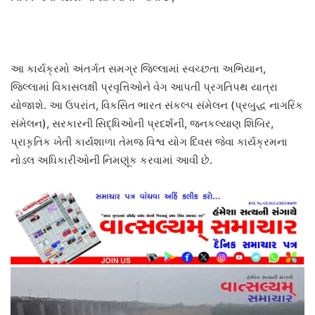
આ કાર્યક્રમો અંતર્ગત સમગ્ર જિલ્લામાં સ્વચ્છતા અભિયાન,
જિલ્લામાં વિકાસલક્ષી પ્રવૃત્તિઓને વેગ આપતી પ્રગતિપથ યાત્રા
યોજાશે. આ ઉપરાંત, વિકસિત ભારત સંકલ્પ સંમેલન (પ્રબુદ્ધ નાગરિક
સંમેલન), સરકારની સિદ્ધિઓની પ્રદર્શની, જનકલ્યાણ શિબિર,
પ્રાકૃતિક ખેતી કાર્યશાળા તેમજ વિશ્વ યોગ દિવસ જેવા કાર્યક્રમના
નોડલ અધિકારીઓની નિમણૂંક કરવામાં આવી છે.