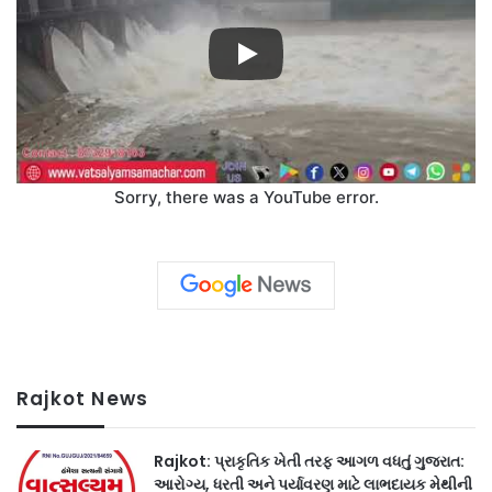
Sorry, there was a YouTube error.
Rajkot News
Rajkot: પ્રાકૃતિક ખેતી તરફ આગળ વધતું ગુજરાત:
આરોગ્ય, ધરતી અને પર્યાવરણ માટે લાભદાયક મેથીની