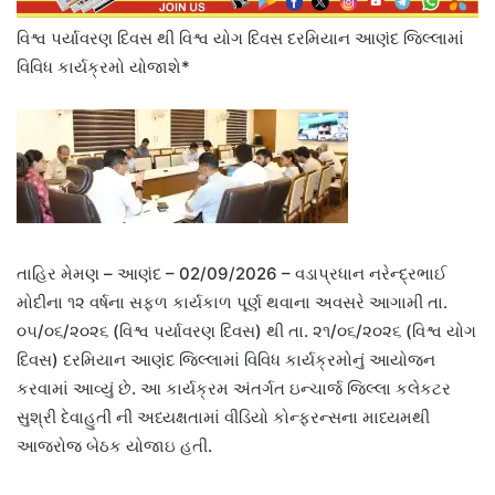
વિશ્વ પર્યાવરણ દિવસ થી વિશ્વ યોગ દિવસ દરમિયાન આણંદ જિલ્લામાં
વિવિધ કાર્યક્રમો યોજાશે*
તાહિર મેમણ – આણંદ – 02/09/2026 – વડાપ્રધાન નરેન્દ્રભાઈ
મોદીના ૧૨ વર્ષના સફળ કાર્યકાળ પૂર્ણ થવાના અવસરે આગામી તા.
૦૫/૦૬/૨૦૨૬ (વિશ્વ પર્યાવરણ દિવસ) થી તા. ૨૧/૦૬/૨૦૨૬ (વિશ્વ યોગ
દિવસ) દરમિયાન આણંદ જિલ્લામાં વિવિધ કાર્યક્રમોનું આયોજન
કરવામાં આવ્યું છે. આ કાર્યક્રમ અંતર્ગત ઇન્ચાર્જ જિલ્લા કલેકટર
સુશ્રી દેવાહુતી ની અધ્યક્ષતામાં વીડિયો કોન્ફરન્સના માધ્યમથી
આજરોજ બેઠક યોજાઇ હતી.