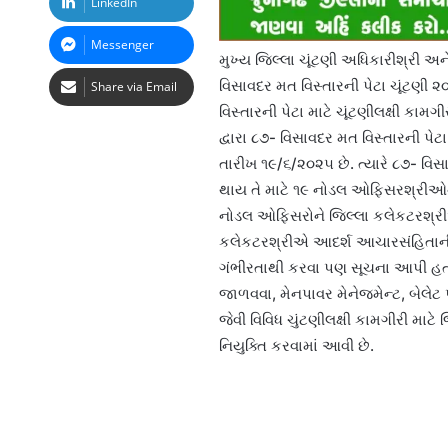
LinkedIn
Messenger
મુખ્ય જિલ્લા ચૂંટણી અધિકારીશ્રી અ
વિસાવદર મત વિસ્તારની પેટા ચૂંટણી
Share via Email
વિસ્તારની પેટા માટે ચૂંટણીલક્ષી કા
દ્વારા ૮૭- વિસાવદર મત વિસ્તારની પે
તારીખ ૧૯/૬/૨૦૨૫ છે. ત્યારે ૮૭- વિ
થાય તે માટે ૧૯ નોડલ ઓફિસરશ્રીઓની 
નોડલ ઓફિસરોને જિલ્લા કલેકટરશ્રીએ જ
કલેકટરશ્રીએ આદર્શ આચારસંહિતાની 
ગંભીરતાથી કરવા પણ સૂચના આપી હતી
જાળવવા, મેનપાવર મેનેજમેન્ટ, બેલે
જેવી વિવિધ ચુંટણીલક્ષી કામગીરી માટે
નિયુક્તિ કરવામાં આવી છે.