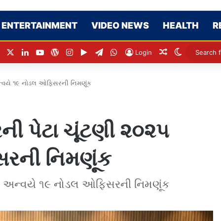
ENTERTAINMENT
VIDEO NEWS
HEALTH
R
Facebook
X
LinkedIn
YouTube
WordPress
Instagram
Google Play
Telegram
WhatsApp
Random Articl
Switch ski
Login
અન્વયે ૧૯ નોડલ ઓફિસરની નિમણૂંક
ની પેટા ચૂંટણી ૨૦૨૫
રની નિમણૂંક
૨૫ અન્વયે ૧૯ નોડલ ઓફિસરની નિમણૂંક