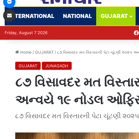
Share via Email
INTERNATIONAL
NATIONAL
GUJARAT
Friday, August 7 2026
Home
/
GUJARAT
/
૮૭ વિસાવદર મત વિસ્તારની પેટા ચૂંટણી ૨૦૨૫ 
GUJARAT
JUNAGADH
૮૭ વિસાવદર મત વિસ્તાર
અન્વયે ૧૯ નોડલ ઓફિસ
૮૭ વિસાવદર મત વિસ્તારની પેટા ચૂંટણી ૨૦