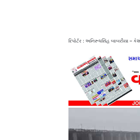
રિપોર્ટર : અનિરૂધસિંહ બાબરીયા – કે