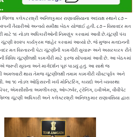
ને જિલ્લા કલેકટરશ્રી અનિલકુમાર રાણાવસિયાના અધ્યક્ષ સ્થાને ૮૭ –
 ૨૦૨૫ની તૈયારીઓ અન્વયે સમીક્ષા બેઠક યોજાઈ હતી. ૮૭ – વિસાવદર મત
મગીરી માટે ૧૯ નોડલ અધિકારીઓની નિમણૂંક કરવામાં આવી છે.ચૂંટણી પંચ
ટા ચૂંટણી ૨૦૨૫ કાર્યક્રમ જાહેર કરવામાં આવ્યો છે. જે મુજબ મતદાનની
સાવદર મત વિસ્તારની પેટા ચૂંટણીની કામગીરી સુચારૂ અને અસરકારક રીતે
વિવિધ ચૂંટણીલક્ષી કામગીરી માટે ફરજ સોંપવામાં આવી છે. આ બેઠકમાં
રૂરી સૂચના અને માર્ગદર્શન પૂરું પાડયું હતું. આ સાથે જ
અમલવારી થાય તેમજ ચૂંટણીલક્ષી તમામ કામગીરી ચીવટપૂર્વક અને
. આ ૧૯ નોડલ ઓફિસરની ખર્ચ મોનિટરિંગ, કાયદો અને વ્યવસ્થા
ટ પેપર, એમસીસીના અમલીકરણ, ઓબ્ઝર્વર, ટ્રેનિંગ, ઇવીએમ, વીવીપેટ
 જિલ્લા ચૂંટણી અધિકારી અને કલેક્ટરશ્રી અનિલકુમાર રાણાવસિયા દ્વારા