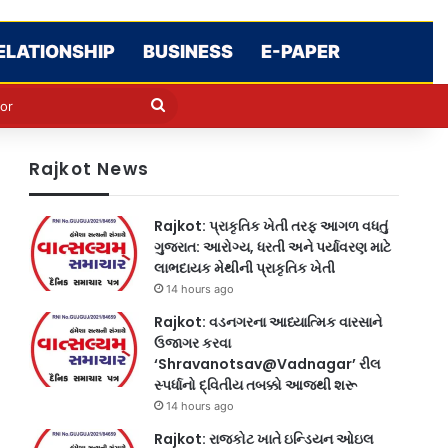
ELATIONSHIP
BUSINESS
E-PAPER
e
n
Search
for
Rajkot News
Rajkot: પ્રાકૃતિક ખેતી તરફ આગળ વધતું
ગુજરાત: આરોગ્ય, ધરતી અને પર્યાવરણ માટે
લાભદાયક મેથીની પ્રાકૃતિક ખેતી
14 hours ago
Rajkot: વડનગરના આધ્યાત્મિક વારસાને
ઉજાગર કરવા
‘Shravanotsav@Vadnagar’ રીલ
સ્પર્ધાનો દ્વિતીય તબક્કો આજથી શરૂ
14 hours ago
Rajkot: રાજકોટ ખાતે ઇન્ડિયન ઓઇલ