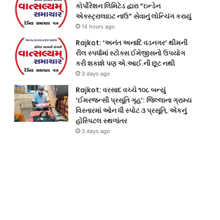
કોર્પોરેશન લિમિટેડ દ્વારા “ઇન્ડેન
એક્સ્ટ્રાલાઇટ નાઉ” સેવાનું લોન્ચિંગ કરાયું
14 hours ago
Rajkot: ‘અનંત અનાદિ વડનગર’ થીમની
રીલ સ્પર્ધામાં સ્ટોક્સ ઈમેજીસનો ઉપયોગ
કરી શકાશે પણ એ.આઈ.ની છૂટ નથી
3 days ago
Rajkot: વરસાદ વચ્ચે ૧૦૮ બન્યું
‘ઈમરજન્સી પ્રસૂતિ ગૃહ’: જિલ્લાના ગ્રામ્ય
વિસ્તારમાં ઓન ધી સ્પોટ ૩ પ્રસૂતિ, એકનું
હોસ્પિટલ સ્થળાંતર
3 days ago