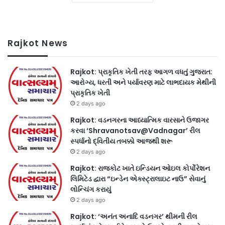
Rajkot News
Rajkot: પ્રાકૃતિક ખેતી તરફ આગળ વધતું ગુજરાત:
આરોગ્ય, ધરતી અને પર્યાવરણ માટે લાભદાયક મેથીની
પ્રાકૃતિક ખેતી
2 days ago
Rajkot: વડનગરના આધ્યાત્મિક વારસાને ઉજાગર
કરવા ‘Shravanotsav@Vadnagar’ રીલ
સ્પર્ધાનો દ્વિતીય તબક્કો આજથી શરૂ
2 days ago
Rajkot: રાજકોટ ખાતે ઇન્ડિયન ઓઇલ કોર્પોરેશન
લિમિટેડ દ્વારા “ઇન્ડેન એક્સ્ટ્રાલાઇટ નાઉ” સેવાનું
લોન્ચિંગ કરાયું
2 days ago
Rajkot: ‘અનંત અનાદિ વડનગર’ થીમની રીલ