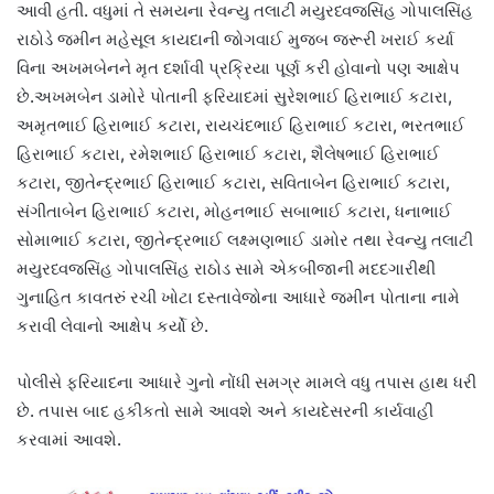
આવી હતી. વધુમાં તે સમયના રેવન્યુ તલાટી મયુરધ્વજસિંહ ગોપાલસિંહ
રાઠોડે જમીન મહેસૂલ કાયદાની જોગવાઈ મુજબ જરૂરી ખરાઈ કર્યા
વિના અખમબેનને મૃત દર્શાવી પ્રક્રિયા પૂર્ણ કરી હોવાનો પણ આક્ષેપ
છે.અખમબેન ડામોરે પોતાની ફરિયાદમાં સુરેશભાઈ હિરાભાઈ કટારા,
અમૃતભાઈ હિરાભાઈ કટારા, રાયચંદભાઈ હિરાભાઈ કટારા, ભરતભાઈ
હિરાભાઈ કટારા, રમેશભાઈ હિરાભાઈ કટારા, શૈલેષભાઈ હિરાભાઈ
કટારા, જીતેન્દ્રભાઈ હિરાભાઈ કટારા, સવિતાબેન હિરાભાઈ કટારા,
સંગીતાબેન હિરાભાઈ કટારા, મોહનભાઈ સબાભાઈ કટારા, ધનાભાઈ
સોમાભાઈ કટારા, જીતેન્દ્રભાઈ લક્ષ્મણભાઈ ડામોર તથા રેવન્યુ તલાટી
મયુરધ્વજસિંહ ગોપાલસિંહ રાઠોડ સામે એકબીજાની મદદગારીથી
ગુનાહિત કાવતરું રચી ખોટા દસ્તાવેજોના આધારે જમીન પોતાના નામે
કરાવી લેવાનો આક્ષેપ કર્યો છે.
પોલીસે ફરિયાદના આધારે ગુનો નોંધી સમગ્ર મામલે વધુ તપાસ હાથ ધરી
છે. તપાસ બાદ હકીકતો સામે આવશે અને કાયદેસરની કાર્યવાહી
કરવામાં આવશે.