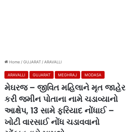
Home
/
GUJARAT
/
ARAVALLI
ARAVALLI
GUJARAT
MEGHRAJ
MODASA
મેઘરજ – જીવિત મહિલાને મૃત જાહેર
કરી જમીન પોતાના નામે ચડાવ્યાનો
આક્ષેપ, 13 સામે ફરિયાદ નોંધાઈ –
ખોટી વારસાઈ નોંધ ચડાવવાનો