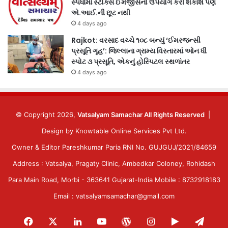
સ્પર્ધામાં સ્ટોક્સ ઈમેજીસનો ઉપયોગ કરી શકાશે પણ
એ.આઈ.ની છૂટ નથી
4 days ago
Rajkot: વરસાદ વચ્ચે ૧૦૮ બન્યું ‘ઈમરજન્સી
પ્રસૂતિ ગૃહ’: જિલ્લાના ગ્રામ્ય વિસ્તારમાં ઓન ધી
સ્પોટ ૩ પ્રસૂતિ, એકનું હોસ્પિટલ સ્થળાંતર
4 days ago
© Copyright 2026,
Vatsalyam Samachar All Rights Reserved
|
Design by
Knowtable Online Services Pvt Ltd.
Owner & Editor Pareshkumar Paria RNI No. GUJGUJ/2021/84659
Address : Vatsalya, Pragaty Clinic, Ambedkar Coloney, Rohidash
Para Main Road, Morbi - 363641 Gujarat-India Mobile : 8732918183
Email : vatsalyamsamachar@gmail.com
Facebook
X
LinkedIn
YouTube
WordPress
Instagram
Google
Tele