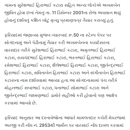
ગામના સુરેશભાઈ હિરાભાઈ કટારા સહિત અન્ય લોકોએ અખમબેન
જીવિત હોવા છતાં તેમનું તા. 11 ડિસેમ્બર 2001ના રોજ અવસાન થયું
હોવાનું દર્શાવતું કથિત ખોટું મૃત્યુ પ્રમાણપત્ર તૈયાર કરાવ્યું હતું.
ફરિયાદમાં જણાવ્યા મુજબ ત્યારબાદ રૂ.50 ના સ્ટેમ્પ પેપર પર
સોગંદનામું અને પેઢીનામું તૈયાર કરી અખમબેનના કાયદેસરના
વારસદાર તરીકે સુરેશભાઈ હિરાભાઈ કટારા, અમૃતભાઈ હિરાભાઈ
કટારા, રાયચંદભાઈ હિરાભાઈ કટારા, ભરતભાઈ હિરાભાઈ કટારા,
રમેશભાઈ હિરાભાઈ કટારા, શૈલેષભાઈ હિરાભાઈ કટારા, જીતેન્દ્રભાઈ
હિરાભાઈ કટારા, સવિતાબેન હિરાભાઈ કટારા અને સંગીતાબેન હિરાભાઈ
કટારાના નામ દર્શાવવામાં આવ્યા હતા.આ સોગંદનામામાં પંચ તરીકે
મોહનભાઈ સબાભાઈ કટારા, ધનાભાઈ સોમાભાઈ કટારા અને
જીતેન્દ્રભાઈ લક્ષ્મણભાઈ ડામોરે સહીઓ કરી હોવાનો પણ આક્ષેપ
કરવામાં આવ્યો છે.
ફરિયાદ અનુસાર આ દસ્તાવેજોના આધારે મામલતદાર કચેરી મેઘરજમાં
અરજી કરી નોંધ નં. 2953થી જમીન પર વારસાઈ નોંધ દાખલ કરવામાં