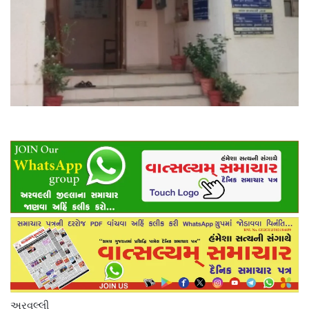
અરવલ્લી