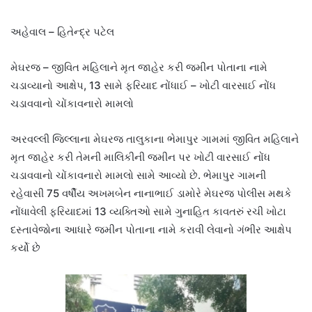
અહેવાલ – હિતેન્દ્ર પટેલ
મેઘરજ – જીવિત મહિલાને મૃત જાહેર કરી જમીન પોતાના નામે
ચડાવ્યાનો આક્ષેપ, 13 સામે ફરિયાદ નોંધાઈ – ખોટી વારસાઈ નોંધ
ચડાવવાનો ચોંકાવનારો મામલો
અરવલ્લી જિલ્લાના મેઘરજ તાલુકાના ભેમાપુર ગામમાં જીવિત મહિલાને
મૃત જાહેર કરી તેમની માલિકીની જમીન પર ખોટી વારસાઈ નોંધ
ચડાવવાનો ચોંકાવનારો મામલો સામે આવ્યો છે. ભેમાપુર ગામની
રહેવાસી 75 વર્ષીય અખમબેન નાનાભાઈ ડામોરે મેઘરજ પોલીસ મથકે
નોંધાવેલી ફરિયાદમાં 13 વ્યક્તિઓ સામે ગુનાહિત કાવતરું રચી ખોટા
દસ્તાવેજોના આધારે જમીન પોતાના નામે કરાવી લેવાનો ગંભીર આક્ષેપ
કર્યો છે