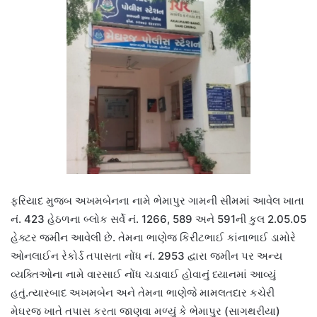
ફરિયાદ મુજબ અખમબેનના નામે ભેમાપુર ગામની સીમમાં આવેલ ખાતા
નં. 423 હેઠળના બ્લોક સર્વે નં. 1266, 589 અને 591ની કુલ 2.05.05
હેક્ટર જમીન આવેલી છે. તેમના ભાણેજ કિરીટભાઈ કાંનાભાઈ ડામોરે
ઓનલાઈન રેકોર્ડ તપાસતા નોંધ નં. 2953 દ્વારા જમીન પર અન્ય
વ્યક્તિઓના નામે વારસાઈ નોંધ ચડાવાઈ હોવાનું ધ્યાનમાં આવ્યું
હતું.ત્યારબાદ અખમબેન અને તેમના ભાણેજે મામલતદાર કચેરી
મેઘરજ ખાતે તપાસ કરતા જાણવા મળ્યું કે ભેમાપુર (સાગથરીયા)