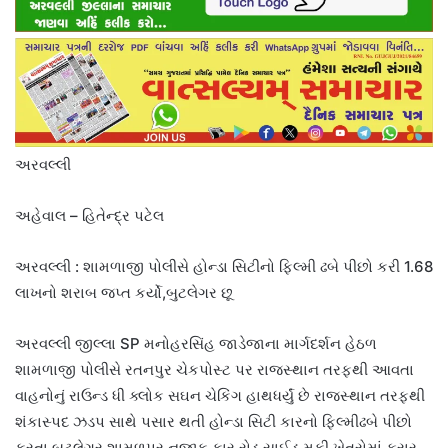
અરવલ્લી
અહેવાલ – હિતેન્દ્ર પટેલ
અરવલ્લી : શામળાજી પોલીસે હોન્ડા સિટીનો ફિલ્મી ઢબે પીછો કરી 1.68
લાખનો શરાબ જપ્ત કર્યો,બુટલેગર છૂ
અરવલ્લી જીલ્લા SP મનોહરસિંહ જાડેજાના માર્ગદર્શન હેઠળ
શામળાજી પોલીસે રતનપુર ચેકપોસ્ટ પર રાજસ્થાન તરફથી આવતા
વાહનોનું રાઉન્ડ ધી ક્લોક સઘન ચેકિંગ હાથધર્યું છે રાજસ્થાન તરફથી
શંકાસ્પદ ઝડપ સાથે પસાર થતી હોન્ડા સિટી કારનો ફિલ્મીઢબે પીછો
કરતા બુટલેગર શામળપુર નજીક કાર રોડ સાઈડ મૂકી ખેતરોમાં ફરાર