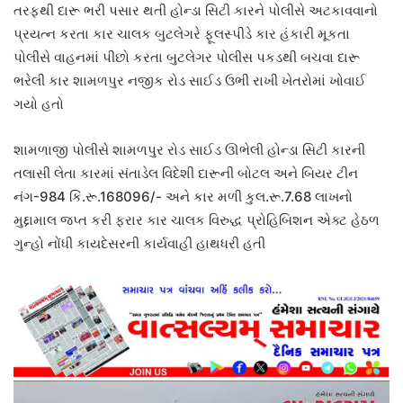
તરફથી દારૂ ભરી પસાર થતી હોન્ડા સિટી કારને પોલીસે અટકાવવાનો
પ્રયત્ન કરતા કાર ચાલક બુટલેગરે ફૂલસ્પીડે કાર હંકારી મૂકતા
પોલીસે વાહનમાં પીછો કરતા બુટલેગર પોલીસ પકડથી બચવા દારૂ
ભરેલી કાર શામળપુર નજીક રોડ સાઈડ ઉભી રાખી ખેતરોમાં ખોવાઈ
ગયો હતો
શામળાજી પોલીસે શામળપુર રોડ સાઈડ ઊભેલી હોન્ડા સિટી કારની
તલાસી લેતા કારમાં સંતાડેલ વિદેશી દારૂની બોટલ અને બિયર ટીન
નંગ-984 કિં.રૂ.168096/- અને કાર મળી કુલ.રૂ.7.68 લાખનો
મુદ્દામાલ જપ્ત કરી ફરાર કાર ચાલક વિરુદ્ધ પ્રોહિબિશન એક્ટ હેઠળ
ગુન્હો નોંધી કાયદેસરની કાર્યવાહી હાથધરી હતી