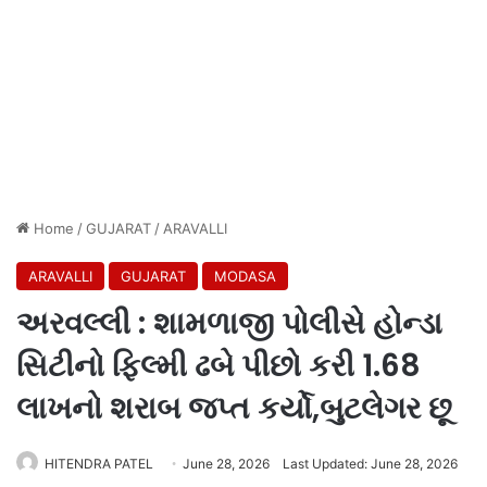
Home
/
GUJARAT
/
ARAVALLI
ARAVALLI
GUJARAT
MODASA
અરવલ્લી : શામળાજી પોલીસે હોન્ડા
સિટીનો ફિલ્મી ઢબે પીછો કરી 1.68
લાખનો શરાબ જપ્ત કર્યો,બુટલેગર છૂ
HITENDRA PATEL
June 28, 2026
Last Updated: June 28, 2026