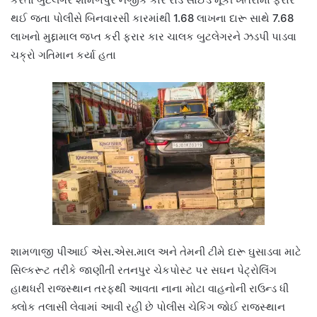
થઈ જતા પોલીસે બિનવારસી કારમાંથી 1.68 લાખના દારૂ સાથે 7.68
લાખનો મુદ્દામાલ જપ્ત કરી ફરાર કાર ચાલક બુટલેગરને ઝડપી પાડવા
ચક્રો ગતિમાન કર્યા હતા
શામળાજી પીઆઈ એસ.એસ.માલ અને તેમની ટીમે દારૂ ઘુસાડવા માટે
સિલ્કરૂટ તરીકે જાણીતી રતનપુર ચેકપોસ્ટ પર સઘન પેટ્રોલિંગ
હાથધરી રાજસ્થાન તરફથી આવતા નાના મોટા વાહનોની રાઉન્ડ ધી
ક્લોક તલાસી લેવામાં આવી રહી છે પોલીસ ચેકિંગ જોઈ રાજસ્થાન