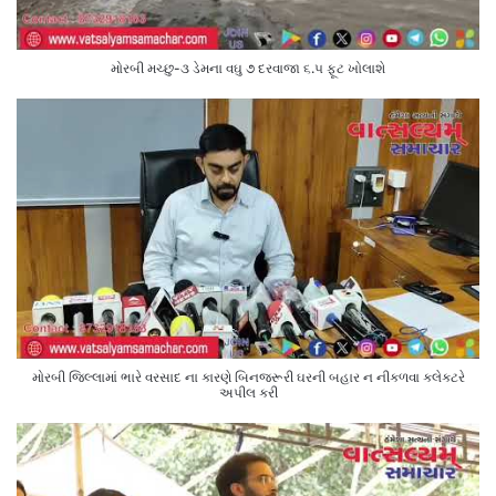
મોરબી મચ્છુ-૩ ડેમના વઘુ ૭ દરવાજા ૬.૫ ફૂટ ખોલાશે
મોરબી જિલ્લામાં ભારે વરસાદ ના કારણે બિનજરૂરી ઘરની બહાર ન નીકળવા કલેક્ટરે
અપીલ કરી