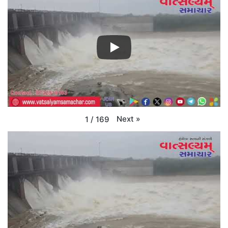
Next
»
1
/
169