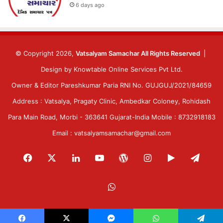
6 days ago
© Copyright 2026,
Vatsalyam Samachar All Rights Reserved
|
Design by
Knowtable Online Services Pvt Ltd.
Owner & Editor Pareshkumar Paria RNI No. GUJGUJ/2021/84659
Address : Vatsalya, Pragaty Clinic, Ambedkar Coloney, Rohidash
Para Main Road, Morbi - 363641 Gujarat-India Mobile : 8732918183
Email : vatsalyamsamachar@gmail.com
Facebook
X
LinkedIn
YouTube
WordPress
Instagram
Google
Tele
Play
WhatsApp