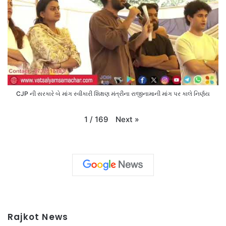
CJP ની સરકારે બે માંગ સ્વીકારી શિક્ષણ મંત્રીના રાજીનામાની માંગ પર કાલે નિર્ણય
Next
»
1
/
169
Rajkot News