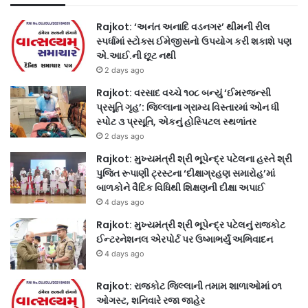
Rajkot: ‘અનંત અનાદિ વડનગર’ થીમની રીલ
સ્પર્ધામાં સ્ટોક્સ ઈમેજીસનો ઉપયોગ કરી શકાશે પણ
એ.આઈ.ની છૂટ નથી
2 days ago
Rajkot: વરસાદ વચ્ચે ૧૦૮ બન્યું ‘ઈમરજન્સી
પ્રસૂતિ ગૃહ’: જિલ્લાના ગ્રામ્ય વિસ્તારમાં ઓન ધી
સ્પોટ ૩ પ્રસૂતિ, એકનું હોસ્પિટલ સ્થળાંતર
2 days ago
Rajkot: મુખ્યમંત્રી શ્રી ભૂપેન્દ્ર પટેલના હસ્તે શ્રી
પુજિત રૂપાણી ટ્રસ્ટના ‘દીક્ષાગ્રહણ સમારોહ’માં
બાળકોને વૈદિક વિધિથી શિક્ષણની દીક્ષા અપાઈ
4 days ago
Rajkot: મુખ્યમંત્રી શ્રી ભૂપેન્દ્ર પટેલનું રાજકોટ
ઈન્ટરનેશનલ એરપોર્ટ પર ઉષ્માભર્યું અભિવાદન
4 days ago
Rajkot: રાજકોટ જિલ્લાની તમામ શાળાઓમાં ૦૧
ઓગસ્ટ, શનિવારે રજા જાહેર