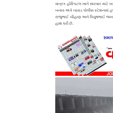
વાત્રક હોસ્પિટલ ખાતે સારવાર માટે ખસ
બનાવ અંગે બાયડ પોલીસ સ્ટેશનમાં 
રાજુભાઈ ચૌહાણ અને પિયુષભાઈ જખસી
હાથ ધરી છે.