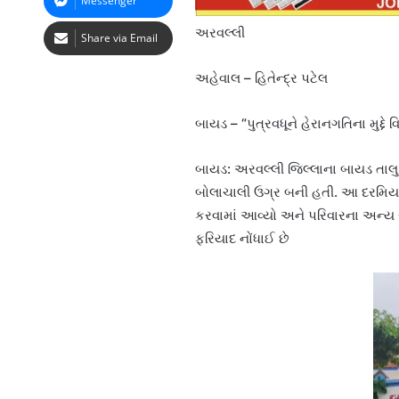
Messenger
અરવલ્લી
Share via Email
અહેવાલ – હિતેન્દ્ર પટેલ
બાયડ – “પુત્રવધૂને હેરાનગતિના મુદ્દે
બાયડ: અરવલ્લી જિલ્લાના બાયડ તાલુકા
બોલાચાલી ઉગ્ર બની હતી. આ દરમિયાન
કરવામાં આવ્યો અને પરિવારના અન્ય
ફરિયાદ નોંધાઈ છે