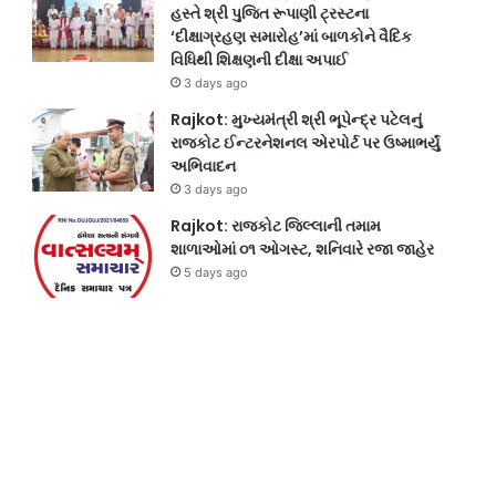
હસ્તે શ્રી પુજિત રૂપાણી ટ્રસ્ટના
‘દીક્ષાગ્રહણ સમારોહ’માં બાળકોને વૈદિક
વિધિથી શિક્ષણની દીક્ષા અપાઈ
3 days ago
Rajkot: મુખ્યમંત્રી શ્રી ભૂપેન્દ્ર પટેલનું
રાજકોટ ઈન્ટરનેશનલ એરપોર્ટ પર ઉષ્માભર્યું
અભિવાદન
3 days ago
Rajkot: રાજકોટ જિલ્લાની તમામ
શાળાઓમાં ૦૧ ઓગસ્ટ, શનિવારે રજા જાહેર
5 days ago