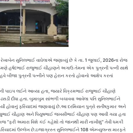
રેખાબેન સુનિલભાઈ વાઘેલાએ જણાવ્યું છે કે તા. 1 જુલાઈ, 2026ના રોજ
 તેમણે હર્ષદભાઈ રાજુભાઈ ચૌહાણને અગાઉ તેમના એક પુત્રની પત્ની સાથે
ે બીજા પુત્રની પત્નીને પણ હેરાન કરતો હોવાનો આક્ષેપ કરતાં
ખંડની પાઇપ લઈને આવ્યા હતા, જ્યારે વિક્રમભાઈ રાજુભાઈ ચૌહાણે
 ઢસડી દીધા હતા. બુમાબુમ સાંભળી બચાવવા આવેલા પતિ સુનિલભાઈને
્યો હોવાનું ફરિયાદમાં જણાવાયું છે.આ દરમિયાન પુત્રો સતીષકુમાર અને
ઈ રાજુભાઈ ચૌહાણ અને પિયુષભાઈ જખસીભાઈ ચૌહાણ પણ આવી ગયા હતા
 તેમજ “ફરી અમારા વિશે કંઈ કહેશો તો જાનથી મારી નાખીશું” તેવી ધમકી
ફરિયાદમાં ઉલ્લેખ છે.ઇજાગ્રસ્ત સુનિલભાઈને 108 એમ્બ્યુલન્સ મારફતે