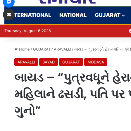
Share via Email
INTERNATIONAL
NATIONAL
GUJARAT
Thursday, August 6 2026
Home
/
GUJARAT
/
ARAVALLI
/
બાયડ – “પુત્રવધૂને હેરાનગતિના મુદ્
ARAVALLI
BAYAD
GUJARAT
MODASA
બાયડ – “પુત્રવધૂને હેરાન
મહિલાને ઢસડી, પતિ પર 
ગુનો”