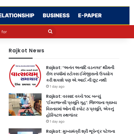
ELATIONSHIP
BUSINESS
E-PAPER
cle
kin
Search
for
Rajkot News
Rajkot: ‘અનંત અનાદિ વડનગર’ થીમની
રીલ સ્પર્ધામાં સ્ટોક્સ ઈમેજીસનો ઉપયોગ
કરી શકાશે પણ એ.આઈ.ની છૂટ નથી
1 day ago
Rajkot: વરસાદ વચ્ચે ૧૦૮ બન્યું
‘ઈમરજન્સી પ્રસૂતિ ગૃહ’: જિલ્લાના ગ્રામ્ય
વિસ્તારમાં ઓન ધી સ્પોટ ૩ પ્રસૂતિ, એકનું
હોસ્પિટલ સ્થળાંતર
1 day ago
Rajkot: મુખ્યમંત્રી શ્રી ભૂપેન્દ્ર પટેલના