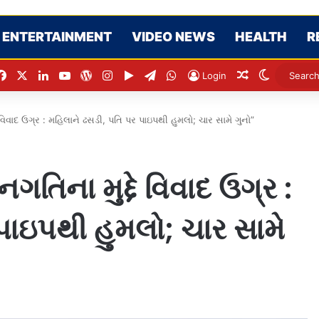
ENTERTAINMENT
VIDEO NEWS
HEALTH
R
Facebook
X
LinkedIn
YouTube
WordPress
Instagram
Google Play
Telegram
WhatsApp
Random Arti
Switch s
Login
દે વિવાદ ઉગ્ર : મહિલાને ઢસડી, પતિ પર પાઇપથી હુમલો; ચાર સામે ગુનો”
ગતિના મુદ્દે વિવાદ ઉગ્ર :
પાઇપથી હુમલો; ચાર સામે