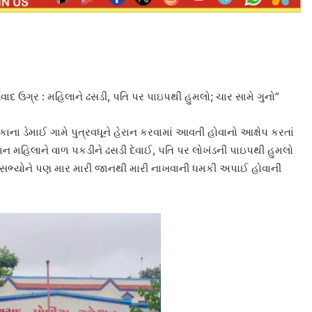
 વિવાદ ઉગ્ર : મહિલાને ઢસડી, પતિ પર પાઇપથી હુમલો; ચાર સામે ગુનો”
ના ડેમાઈ ગામે પુત્રવધૂને હેરાન કરવામાં આવતી હોવાનો આક્ષેપ કરતાં
 મહિલાને વાળ પકડીને ઢસડી દેવાઈ, પતિ પર લોખંડની પાઇપથી હુમલો
 સભ્યોને પણ માર મારી જાનથી મારી નાખવાની ધમકી અપાઈ હોવાની