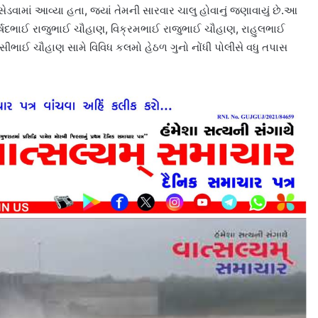
ેડવામાં આવ્યા હતા, જ્યાં તેમની સારવાર ચાલુ હોવાનું જણાવાયું છે.આ
હર્ષદભાઈ રાજુભાઈ ચૌહાણ, વિક્રમભાઈ રાજુભાઈ ચૌહાણ, રાહુલભાઈ
ભાઈ ચૌહાણ સામે વિવિધ કલમો હેઠળ ગુનો નોંધી પોલીસે વધુ તપાસ