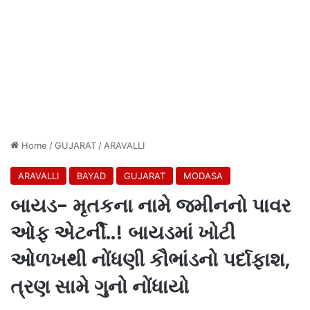
Home
/
GUJARAT
/
ARAVALLI
ARAVALLI
BAYAD
GUJARAT
MODASA
બાયડ- મૃતકના નામે જમીનનો પાવર
ઓફ એટર્ની..! બાયડમાં ખોટી
ઓળખથી નોંધણી કૌભાંડનો પર્દાફાશ,
ત્રણ સામે ગુનો નોંધાયો