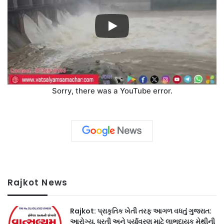
Sorry, there was a YouTube error.
Rajkot News
Rajkot: પ્રાકૃતિક ખેતી તરફ આગળ વધતું ગુજરાત:
આરોગ્ય, ધરતી અને પર્યાવરણ માટે લાભદાયક મેથીની