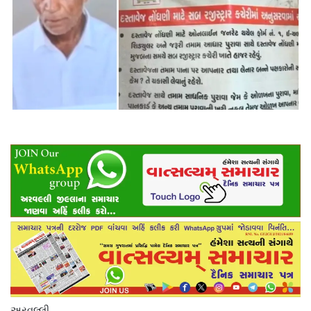
અરવલ્લી