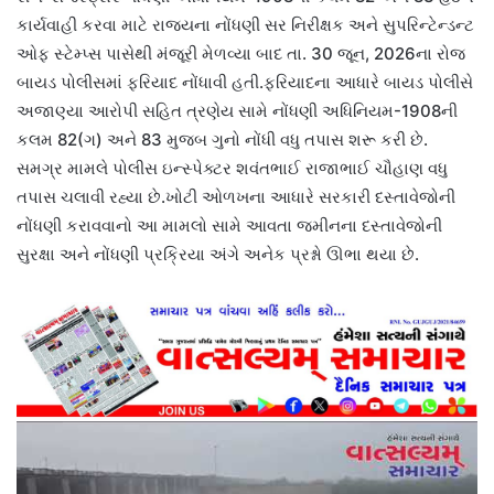
કાર્યવાહી કરવા માટે રાજ્યના નોંધણી સર નિરીક્ષક અને સુપરિન્ટેન્ડન્ટ
ઓફ સ્ટેમ્પ્સ પાસેથી મંજૂરી મેળવ્યા બાદ તા. 30 જૂન, 2026ના રોજ
બાયડ પોલીસમાં ફરિયાદ નોંધાવી હતી.ફરિયાદના આધારે બાયડ પોલીસે
અજાણ્યા આરોપી સહિત ત્રણેય સામે નોંધણી અધિનિયમ-1908ની
કલમ 82(ગ) અને 83 મુજબ ગુનો નોંધી વધુ તપાસ શરૂ કરી છે.
સમગ્ર મામલે પોલીસ ઇન્સ્પેક્ટર શવંતભાઈ રાજાભાઈ ચૌહાણ વધુ
તપાસ ચલાવી રહ્યા છે.ખોટી ઓળખના આધારે સરકારી દસ્તાવેજોની
નોંધણી કરાવવાનો આ મામલો સામે આવતા જમીનના દસ્તાવેજોની
સુરક્ષા અને નોંધણી પ્રક્રિયા અંગે અનેક પ્રશ્નો ઊભા થયા છે.