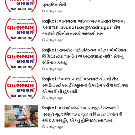
પ્રાકૃતિક ખેતી
4 days ago
Rajkot: વડનગરના આધ્યાત્મિક વારસાને ઉજાગર
કરવા ‘Shravanotsav@Vadnagar’ રીલ
સ્પર્ધાનો દ્વિતીય તબક્કો આજથી શરૂ
4 days ago
Rajkot: રાજકોટ ખાતે ઇન્ડિયન ઓઇલ કોર્પોરેશન
લિમિટેડ દ્વારા “ઇન્ડેન એક્સ્ટ્રાલાઇટ નાઉ” સેવાનું
લોન્ચિંગ કરાયું
4 days ago
Rajkot: ‘અનંત અનાદિ વડનગર’ થીમની રીલ
સ્પર્ધામાં સ્ટોક્સ ઈમેજીસનો ઉપયોગ કરી શકાશે પણ
એ.આઈ.ની છૂટ નથી
6 days ago
Rajkot: વરસાદ વચ્ચે ૧૦૮ બન્યું ‘ઈમરજન્સી
પ્રસૂતિ ગૃહ’: જિલ્લાના ગ્રામ્ય વિસ્તારમાં ઓન ધી
સ્પોટ ૩ પ્રસૂતિ, એકનું હોસ્પિટલ સ્થળાંતર
6 days ago