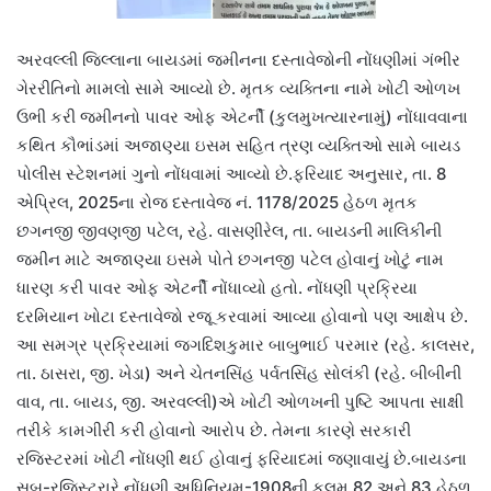
અરવલ્લી જિલ્લાના બાયડમાં જમીનના દસ્તાવેજોની નોંધણીમાં ગંભીર
ગેરરીતિનો મામલો સામે આવ્યો છે. મૃતક વ્યક્તિના નામે ખોટી ઓળખ
ઉભી કરી જમીનનો પાવર ઓફ એટર્ની (કુલમુખત્યારનામું) નોંધાવવાના
કથિત કૌભાંડમાં અજાણ્યા ઇસમ સહિત ત્રણ વ્યક્તિઓ સામે બાયડ
પોલીસ સ્ટેશનમાં ગુનો નોંધવામાં આવ્યો છે.ફરિયાદ અનુસાર, તા. 8
એપ્રિલ, 2025ના રોજ દસ્તાવેજ નં. 1178/2025 હેઠળ મૃતક
છગનજી જીવણજી પટેલ, રહે. વાસણીરેલ, તા. બાયડની માલિકીની
જમીન માટે અજાણ્યા ઇસમે પોતે છગનજી પટેલ હોવાનું ખોટું નામ
ધારણ કરી પાવર ઓફ એટર્ની નોંધાવ્યો હતો. નોંધણી પ્રક્રિયા
દરમિયાન ખોટા દસ્તાવેજો રજૂ કરવામાં આવ્યા હોવાનો પણ આક્ષેપ છે.
આ સમગ્ર પ્રક્રિયામાં જગદિશકુમાર બાબુભાઈ પરમાર (રહે. કાલસર,
તા. ઠાસરા, જી. ખેડા) અને ચેતનસિંહ પર્વતસિંહ સોલંકી (રહે. બીબીની
વાવ, તા. બાયડ, જી. અરવલ્લી)એ ખોટી ઓળખની પુષ્ટિ આપતા સાક્ષી
તરીકે કામગીરી કરી હોવાનો આરોપ છે. તેમના કારણે સરકારી
રજિસ્ટરમાં ખોટી નોંધણી થઈ હોવાનું ફરિયાદમાં જણાવાયું છે.બાયડના
સબ-રજિસ્ટ્રારે નોંધણી અધિનિયમ-1908ની કલમ 82 અને 83 હેઠળ