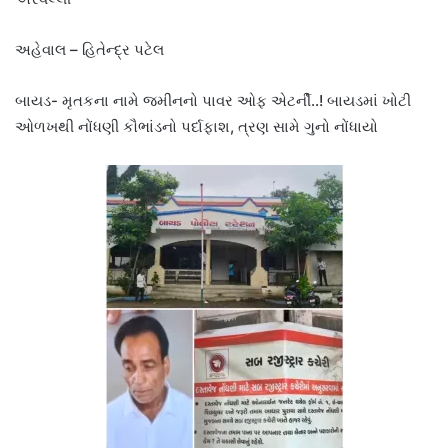
અહેવાલ – હિતેન્દ્ર પટેલ
બાયડ- મૃતકના નામે જમીનનો પાવર ઓફ એટર્ની..! બાયડમાં ખોટી
ઓળખથી નોંધણી કૌભાંડનો પર્દાફાશ, ત્રણ સામે ગુનો નોંધાયો