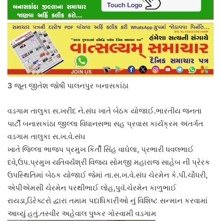
3 જૂન જીતેશ જોષી પાલનપુર બનાસકાંઠા
વડગામ તાલુકા સ.ખરીદ ને.સંઘ ખાતે બેઠક યોજાઈ.ભારતીય જનતા
પાર્ટી બનાસકાંઠા જીલ્લા વિધાનસભા સહ પ્રવાસ કાર્યક્રમ અંતર્ગત
વડગામ તાલુકા સ.ખ.વે.સંઘ
ખાતે જિલ્લા ભાજપ પ્રમુખ કિર્તી સિંહ વાઘેલા, પ્રભારી ધવલભાઈ
દવે,ઉપ.પ્રમુખ યતિવર્યશ્રી વિજય સોમજી મહારાજ સાહેબ ની પ્રેરક
ઉપસ્થિતિમાં બેઠક યોજાઈ જેમાં તા.સ.ખ.વે.સંઘ ચેરમેન કે.પી.ચૌધરી,
એપીએમસી ચેરમેન પરથીભાઈ લોહ,પુવૅ.ચેરમેન કાળુભાઈ
રાયડા,ડિરેક્ટરો દ્વારા તમામ પદાધિકારીઓ નું વિશિષ્ટ સન્માન કરવામાં
આવ્યું હતું.તસ્વીર અહેવાલ પુષ્કર ગોસ્વામી વડગામ