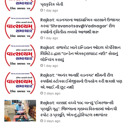
પ્રાકૃતિક ખેતી
1 day ago
Rajkot: વડનગરના આધ્યાત્મિક વારસાને ઉજાગર
કરવા ‘Shravanotsav@Vadnagar’ રીલ
સ્પર્ધાનો દ્વિતીય તબક્કો આજથી શરૂ
1 day ago
Rajkot: રાજકોટ ખાતે ઇન્ડિયન ઓઇલ કોર્પોરેશન
લિમિટેડ દ્વારા “ઇન્ડેન એક્સ્ટ્રાલાઇટ નાઉ” સેવાનું
લોન્ચિંગ કરાયું
1 day ago
Rajkot: ‘અનંત અનાદિ વડનગર’ થીમની રીલ
સ્પર્ધામાં સ્ટોક્સ ઈમેજીસનો ઉપયોગ કરી શકાશે પણ
એ.આઈ.ની છૂટ નથી
3 days ago
Rajkot: વરસાદ વચ્ચે ૧૦૮ બન્યું ‘ઈમરજન્સી
પ્રસૂતિ ગૃહ’: જિલ્લાના ગ્રામ્ય વિસ્તારમાં ઓન ધી
સ્પોટ ૩ પ્રસૂતિ, એકનું હોસ્પિટલ સ્થળાંતર
3 days ago