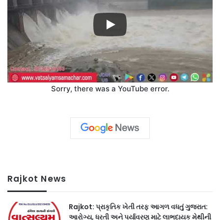
Sorry, there was a YouTube error.
Rajkot News
Rajkot: પ્રાકૃતિક ખેતી તરફ આગળ વધતું ગુજરાત:
આરોગ્ય, ધરતી અને પર્યાવરણ માટે લાભદાયક મેથીની