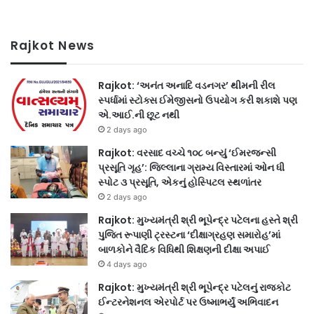
Rajkot News
Rajkot: ‘અનંત અનાદિ વડનગર’ થીમની રીલ
સ્પર્ધામાં સ્ટોક્સ ઈમેજીસનો ઉપયોગ કરી શકાશે પણ
એ.આઈ.ની છૂટ નથી
2 days ago
Rajkot: વરસાદ વચ્ચે ૧૦૮ બન્યું ‘ઈમરજન્સી
પ્રસૂતિ ગૃહ’: જિલ્લાના ગ્રામ્ય વિસ્તારમાં ઓન ધી
સ્પોટ ૩ પ્રસૂતિ, એકનું હોસ્પિટલ સ્થળાંતર
2 days ago
Rajkot: મુખ્યમંત્રી શ્રી ભૂપેન્દ્ર પટેલના હસ્તે શ્રી
પુજિત રૂપાણી ટ્રસ્ટના ‘દીક્ષાગ્રહણ સમારોહ’માં
બાળકોને વૈદિક વિધિથી શિક્ષણની દીક્ષા અપાઈ
4 days ago
Rajkot: મુખ્યમંત્રી શ્રી ભૂપેન્દ્ર પટેલનું રાજકોટ
ઈન્ટરનેશનલ એરપોર્ટ પર ઉષ્માભર્યું અભિવાદન