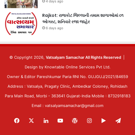
4 days ago
Rajkot: રાજકોટ જિલ્લાની તમામ શાળાઓમાં ૦૧
ઓગસ્ટ, શનિવારે રજા જાહેર
6 days ago
© Copyright 2026,
Vatsalyam Samachar All Rights Reserved
|
Design by
Knowtable Online Services Pvt Ltd.
Owner & Editor Pareshkumar Paria RNI No. GUJGUJ/2021/84659
Address : Vatsalya, Pragaty Clinic, Ambedkar Coloney, Rohidash
Para Main Road, Morbi - 363641 Gujarat-India Mobile : 8732918183
Email : vatsalyamsamachar@gmail.com
Facebook
X
LinkedIn
YouTube
WordPress
Instagram
Google
Tele
Play