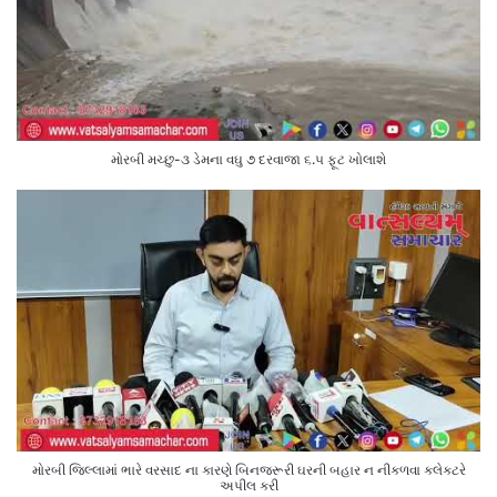
મોરબી મચ્છુ-૩ ડેમના વઘુ ૭ દરવાજા ૬.૫ ફૂટ ખોલાશે
મોરબી જિલ્લામાં ભારે વરસાદ ના કારણે બિનજરૂરી ઘરની બહાર ન નીકળવા કલેક્ટરે
અપીલ કરી