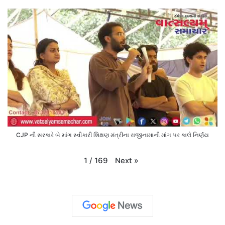
CJP ની સરકારે બે માંગ સ્વીકારી શિક્ષણ મંત્રીના રાજીનામાની માંગ પર કાલે નિર્ણય
Next
»
1
/
169