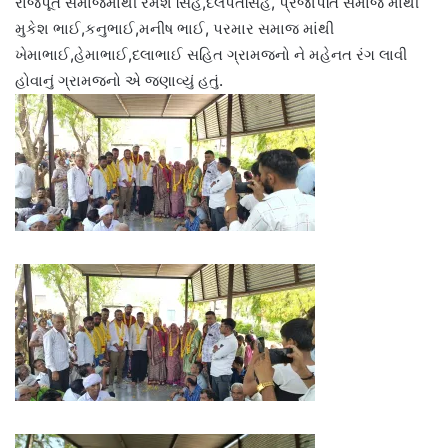
રાજપૂત સમાજમાંથી રમેશ સિંહ,દલપતસિંહ, પ્રજાપતિ સમાજ માંથી
મુકેશ ભાઈ,કનુભાઈ,મનીષ ભાઈ, પરમાર સમાજ માંથી
ખેમાભાઈ,હેમાભાઈ,દલાભાઈ સહિત ગ્રામજનો ને મહેનત રંગ લાવી
હોવાનું ગ્રામજનો એ જણાવ્યું હતું.