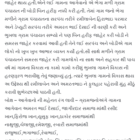
જાહેર થાય હતી.એને લ‌ઈ ગામના આગેવાનો એ ભેગા મળી ગ્રામ
પંચાયત ની બોડી બિન હરીફ નક્કી કરી હતી. તેમાં ગામ જનો ભેગા
મળીને ગ્રામ પંચાયતના સરપંચ તરીકે રમીલાબેન હિરાભાઇ પરમાર
અને ડેપ્યુટી સરપંચ તરીકે અમરત ભાઈ દેસાઈ ની વરણી કરી અને
ભુખલા ગ્રામ પંચાયત સભ્યો ને પણ બિન હરીફ જાહેર કરી બોડી ને
સમરસ જાહેર કરવામાં આવી હતી તેને લઈ સરપંચ અને બોડીએ ગામ
લોકો નો ખુબ ખુબ આભાર વ્યક્ત કર્યો હતો.સૌ સાથે મળીને ગ્રામ
પંચાયતને સમરસ જાહેર કરી ગામલોકો ના સાથ અને સહકાર થી પાચ
વર્ષ માં ગામના વિકાસ ના કામો કામો કરીશું ભુખલા ગામને વિકાસ ની
હરણફાળ ભરાવીશુ તેવું જણાવ્યું હતું. ત્યારે ભુખલા ગામનો વિકાસ થાય
અ ઉદ્દેશ્ય થી રમીલાબેન અને અમરતભાઇ ને ફુલહાર પહેરાવી મુંહ મીઠું
કરાવી શુભેચ્છાઓ પાઠવી હતી.
બોક્ષ – આગેવાનો ની મહેનત રંગ લાવી – ગ્રામજનોઅંગે ગામના
આગેવાન અમરત ભાઈ દેસાઈ, જાગીરદાર સમાજ માંથી રસીદ
ખાન,ફિરોજ ખાન,યુસુફ ખાન,ઠાકોર સમાજમાંથી
નાથુજી,ચેલાજી,રમેશજી, રબારી સમાજમાંથી
રાજુભાઈ,ભગાભાઈ,રેવાભાઈ,