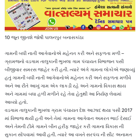
10 જૂન જીતશે જોષી પાલનપુર બનાસકાંઠા
ગામની બધી નાતી આગેવાનોએ મહેનત કરી અને સફળતા મળી –
ગ્રામજનો વડગામ તાલુકાની ભુખલા ગામ પંચાયત વિભાજન પસી
બીજીવાર સમરસ જાહેર કરી હતી. ત્યારે અંગે ગામના લોકોએ જણાવ્યું
હતું ગામની બધી નાતી આગેવાનોએ મહેનત કરી અને સફળતા મળીવે
અને આ રીતે આખું ગામ એક લાકડી રહે અને ગામનો વિકાસ થાય
અને ગામમાં બધા હળી મળીને રહે તેવા હેતુથી આ નિર્યણ લેવામાં
આવ્યો હતો.
વડગામ તાલુકાની ભુખલા ગ્રામ પંચાયત દેશ આઝાદ થયા પસી 2017
માં વિભાજ થયી હતી અને તેમાં ગામના આગેવાન અમરત ભાઈ દેસાઈ
અને તેમની ટીમે ગામને બીન હરીફ જાહેર કરી ગામના વિકાસ ની
સુકાન સોંપવામાં આવી હતી. ત્યારે આ વખતે સરપંચ ની સીટ અનામત