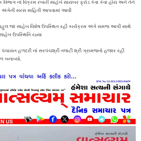
િભાગ નાં વિક્રમ રબારી સાહેબે સાયબર ફ્રોડ કેવા કેવા હોય અને તેને
તે અંગેની સરસ માહિતી આપવામાં આવી
ી રાહુલ જા સાહેબ વિશેષ ઉપસ્થિત રહી કાર્યક્રમ અંગે સમજ આપી સાથે
ાહેબ ઉપસ્થિતિ રહ્યા
મ પંચાયત હળદરી નાં સરપંચશ્રી તલાટી શ્રી ગ્રામજનો હજાર રહી
 બનાવ્યો.