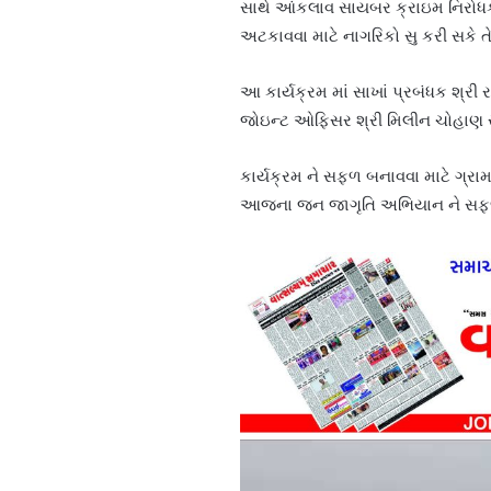
સાથે આંકલાવ સાયબર ક્રાઇમ નિરોધક વ
અટકાવવા માટે નાગરિકો સુ કરી સકે 
આ કાર્યક્રમ માં સાખાં પ્રબંધક શ્ર
જોઇન્ટ ઓફિસર શ્રી મિલીન ચોહાણ સ
કાર્યક્રમ ને સફળ બનાવવા માટે ગ્રા
આજના જન જાગૃતિ અભિયાન ને સફળ