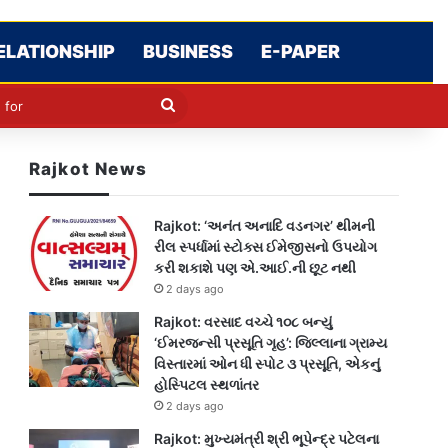
ELATIONSHIP
BUSINESS
E-PAPER
cle
kin
Search
for
Rajkot News
Rajkot: ‘અનંત અનાદિ વડનગર’ થીમની
રીલ સ્પર્ધામાં સ્ટોક્સ ઈમેજીસનો ઉપયોગ
કરી શકાશે પણ એ.આઈ.ની છૂટ નથી
2 days ago
Rajkot: વરસાદ વચ્ચે ૧૦૮ બન્યું
‘ઈમરજન્સી પ્રસૂતિ ગૃહ’: જિલ્લાના ગ્રામ્ય
વિસ્તારમાં ઓન ધી સ્પોટ ૩ પ્રસૂતિ, એકનું
હોસ્પિટલ સ્થળાંતર
2 days ago
Rajkot: મુખ્યમંત્રી શ્રી ભૂપેન્દ્ર પટેલના