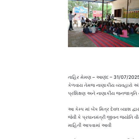
તાહિર મેમણ – આણંદ – 31/07/2025 
કેળવાય તેમજ નાણાકીય વ્યવહારો અંગે ત
પ્રશિક્ષણ અને નાણાકીય જનજાગૃતિ નો
આ કેમ્પ માં બેંક મિત્ર દેવલ વ્યાશ દ્
જેવી કે પ્રધાનમંત્રી જીવન જ્યોતિ વ
માહિતી આપવામાં આવી