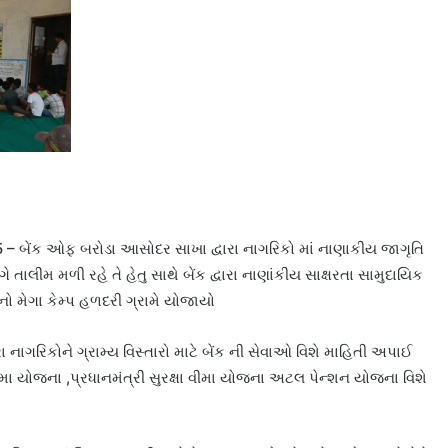
– બેંક ઓફ બરોડા આસોદર સાખા દ્વારા નાગરિકો માં નાણાકીય જાગૃતિ
ાલીમ મળી રહે તે હેતુ સાથે બેંક દ્વારા નાણાંકીય સાક્ષરતા સામુદાયિક
 મેગા કેમ્પ હળદરી ગ્રામે યોજાયો
વારા નાગરિકોને ગ્રામ્ય વિસ્તારો માટે બેંક ની સેવાઓ વિશે માહિતી અપાઈ
ીમા યોજના ,પ્રધાનમંત્રી સુરક્ષા વીમા યોજના અટલ પેન્શન યોજના વિશે