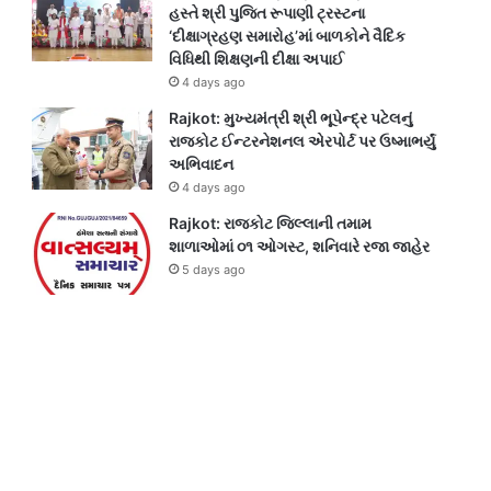
હસ્તે શ્રી પુજિત રૂપાણી ટ્રસ્ટના
‘દીક્ષાગ્રહણ સમારોહ’માં બાળકોને વૈદિક
વિધિથી શિક્ષણની દીક્ષા અપાઈ
4 days ago
Rajkot: મુખ્યમંત્રી શ્રી ભૂપેન્દ્ર પટેલનું
રાજકોટ ઈન્ટરનેશનલ એરપોર્ટ પર ઉષ્માભર્યું
અભિવાદન
4 days ago
Rajkot: રાજકોટ જિલ્લાની તમામ
શાળાઓમાં ૦૧ ઓગસ્ટ, શનિવારે રજા જાહેર
5 days ago