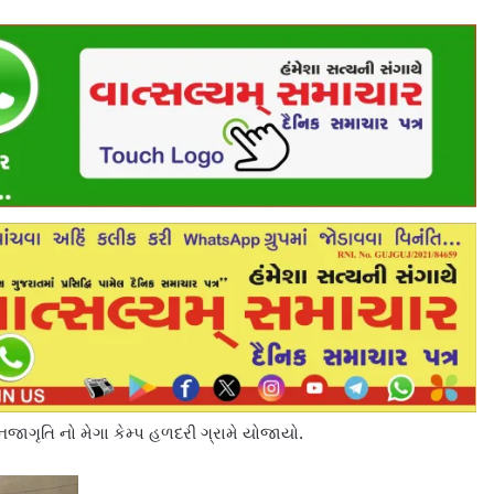
ગૃતિ નો મેગા કેમ્પ હળદરી ગ્રામે યોજાયો.