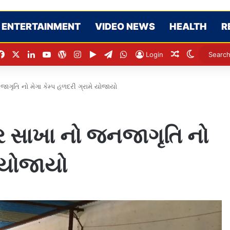
ENTERTAINMENT
VIDEO NEWS
HEALTH
R
Facebook
X
LinkedIn
YouTube
WordPress
Instagram
Google Play
Telegram
WhatsApp
Random Arti
Switch s
Login
ૃતિ નો મેગા કેમ્પ હળદરી ગ્રામે યોજાયો
 સાખા નો જનજાગૃતિ નો
ે યોજાયો