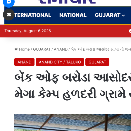
Share via Email
INTERNATIONAL
NATIONAL
GUJARAT
Thursday, August 6 2026
Home
/
GUJARAT
/
ANAND
/
બેંક ઓફ બરોડા આસોદર સાખા નો જનજાગ
ANAND
ANAND CITY / TALUKO
GUJARAT
બેંક ઓફ બરોડા આસોદર
મેગા કેમ્પ હળદરી ગ્રામ