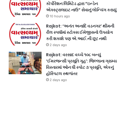
કોર્પોરેશન લિમિટેડ દ્વારા “ઇન્ડેન
એક્સ્ટ્રાલાઇટ નાઉ” સેવાનું લોન્ચિંગ કરાયું
10 hours ago
Rajkot: ‘અનંત અનાદિ વડનગર’ થીમની
રીલ સ્પર્ધામાં સ્ટોક્સ ઈમેજીસનો ઉપયોગ
કરી શકાશે પણ એ.આઈ.ની છૂટ નથી
2 days ago
Rajkot: વરસાદ વચ્ચે ૧૦૮ બન્યું
‘ઈમરજન્સી પ્રસૂતિ ગૃહ’: જિલ્લાના ગ્રામ્ય
વિસ્તારમાં ઓન ધી સ્પોટ ૩ પ્રસૂતિ, એકનું
હોસ્પિટલ સ્થળાંતર
2 days ago