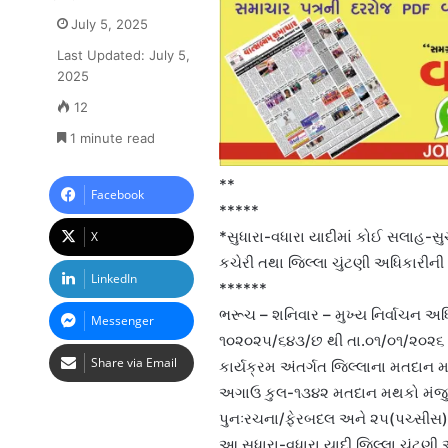
July 5, 2025
Last Updated: July 5,
2025
12
1 minute read
**
Facebook
*****
*સુધારા-વધારા યાદીમાં કોઈ સલાહ-સ
X
કચેરી તથા જિલ્લા ચુંટણી અધિકારી
LinkedIn
******
ભરૂચ – શનિવાર – મુખ્ય નિર્વાચન અધ
Messenger
૧૦૨૦૨૫/૬૪૩/છ થી તા.૦૧/૦૧/૨૦૨૬ ની 
Share via Email
કાર્યક્રમ અંતર્ગત જિલ્લાના મતદાન 
અગાઉ કુલ-૧૩૪૨ મતદાન મથકો મંજુર 
પુનઃરચના/ફેરબદલ અને ૨૫(પચ્સીસ) 
આ સુધારા-વધારા યાદી જિલ્લા ચુંટણી