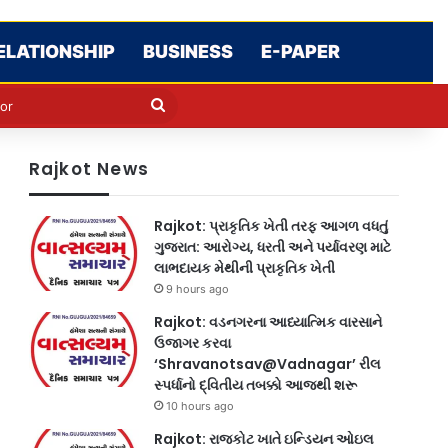
ELATIONSHIP
BUSINESS
E-PAPER
e
n
Search
for
Rajkot News
Rajkot: પ્રાકૃતિક ખેતી તરફ આગળ વધતું
ગુજરાત: આરોગ્ય, ધરતી અને પર્યાવરણ માટે
લાભદાયક મેથીની પ્રાકૃતિક ખેતી
9 hours ago
Rajkot: વડનગરના આધ્યાત્મિક વારસાને
ઉજાગર કરવા
‘Shravanotsav@Vadnagar’ રીલ
સ્પર્ધાનો દ્વિતીય તબક્કો આજથી શરૂ
10 hours ago
Rajkot: રાજકોટ ખાતે ઇન્ડિયન ઓઇલ