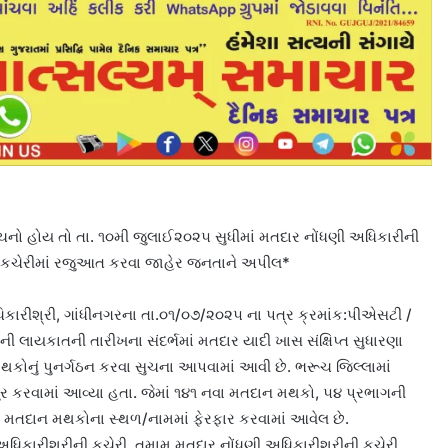
ુચનો હોય તો તા. ૧૦મી જુલાઈ૨૦૨૫ સુધીમાં મતદાર નોંધણી અધિકારીની
ની કચેરીમાં રજુઆત કરવા જાહેર જનતાને અપીલ*
િકારીશ્રી, ગાંધીનગરના તા.૦૧/૦૭/૨૦૨૫ ના પત્ર ક્રમાંક:પીએસટી /
લાયકાતની તારીખના સંદર્ભમાં મતદાર યાદી ખાસ સંક્ષિપ્ત સુધારણા
મથકોનું પુનર્ગઠન કરવા સુચના આપવામાં આવી છે. ભરૂચ જિલ્લામાં
કરવામાં આવ્યા હતા. જેમાં ૧૪૧ નવા મતદાન મથકો, ૫૪ પ્રભાગની
મતદાન મથકોના સ્થળ/નામમાં ફેરફાર કરવામાં આવેલ છે.
 અધિકારીશ્રીની કચેરી, તમામ મતદાર નોંધણી અધિકારીશ્રીની કચેરી,