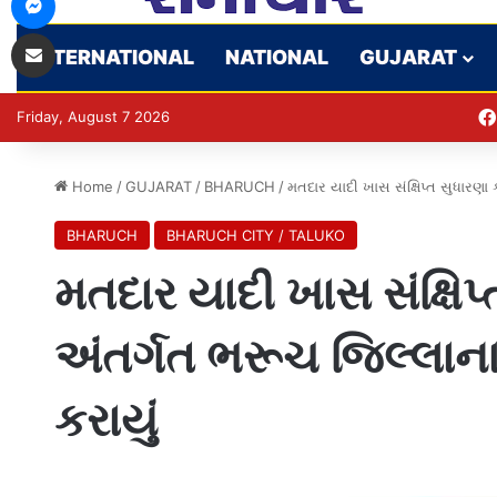
Share via Email
INTERNATIONAL
NATIONAL
GUJARAT
Friday, August 7 2026
Home
/
GUJARAT
/
BHARUCH
/
મતદાર યાદી ખાસ સંક્ષિપ્ત સુધારણા 
BHARUCH
BHARUCH CITY / TALUKO
મતદાર યાદી ખાસ સંક્ષિપ્
અંતર્ગત ભરૂચ જિલ્લાના
કરાયું