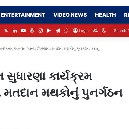
ENTERTAINMENT
VIDEO NEWS
HEALTH
R
Facebook
X
LinkedIn
YouTube
WordPress
Instagram
Google Play
Telegram
WhatsApp
Random Articl
Switch ski
Login
કાર્યક્રમ અંતર્ગત ભરૂચ જિલ્લાના મતદાન મથકોનું પુનર્ગઠન કરાયું
ત સુધારણા કાર્યક્રમ
 મતદાન મથકોનું પુનર્ગઠન