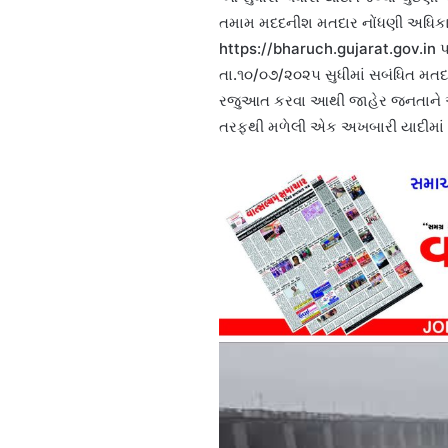
તમામ મદદનીશ મતદાર નોંધણી અધિકારી
https://bharuch.gujarat.gov.in પ
તા.૧૦/૦૭/૨૦૨૫ સુધીમાં સબંધિત મતદા
રજુઆત કરવા આથી જાહેર જનતાને અપ
તરફથી મળેલી એક અખબારી યાદીમાં જણ