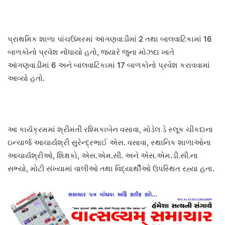
પ્રાથમિક શાળા પાંચઉંમરમાં આંગણવાડીમાં 2 તથા બાલવાટિકામાં 16
બાળકોનો પ્રવેશ નોંધાયો હતો, જ્યારે જુના મોઝદા ખાતે
આંગણવાડીમાં 6 અને બાલવાટિકામાં 17 બાળકોનો પ્રવેશ કરાવવામાં
આવ્યો હતો.
આ કાર્યક્રમમાં શ્રીમતી રશ્મિકાબેન વસાવા, મોડેલ ડે સ્લૂક ચીકદાના
ઇન્ચાર્જ આચાર્યશ્રી સુરેન્દ્રભાઈ એસ. વસાવા, સ્થાનિક શાળાઓના
આચાર્યશ્રીઓ, શિક્ષકો, એસ.એમ.સી. અને એસ.એમ.ડી.સી.ના
સભ્યો, મોટી સંખ્યામાં વાલીઓ તથા વિદ્યાર્થીઓ ઉપસ્થિત રહ્યા હતા.