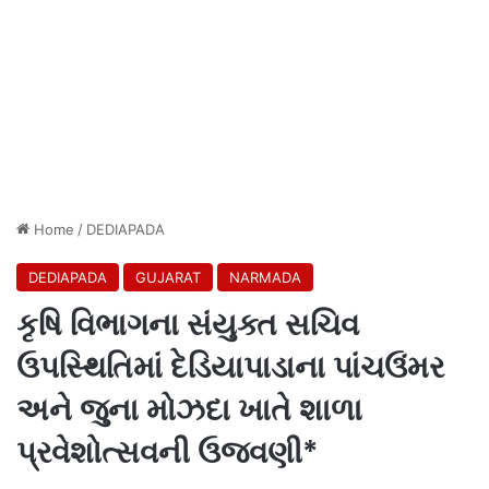
Home
/
DEDIAPADA
DEDIAPADA
GUJARAT
NARMADA
કૃષિ વિભાગના સંયુક્ત સચિવ
ઉપસ્થિતિમાં દેડિયાપાડાના પાંચઉંમર
અને જુના મોઝદા ખાતે શાળા
પ્રવેશોત્સવની ઉજવણી*