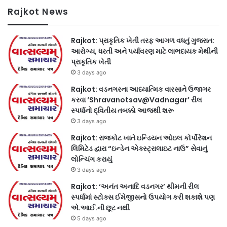
Rajkot News
Rajkot: પ્રાકૃતિક ખેતી તરફ આગળ વધતું ગુજરાત:
આરોગ્ય, ધરતી અને પર્યાવરણ માટે લાભદાયક મેથીની
પ્રાકૃતિક ખેતી
3 days ago
Rajkot: વડનગરના આધ્યાત્મિક વારસાને ઉજાગર
કરવા ‘Shravanotsav@Vadnagar’ રીલ
સ્પર્ધાનો દ્વિતીય તબક્કો આજથી શરૂ
3 days ago
Rajkot: રાજકોટ ખાતે ઇન્ડિયન ઓઇલ કોર્પોરેશન
લિમિટેડ દ્વારા “ઇન્ડેન એક્સ્ટ્રાલાઇટ નાઉ” સેવાનું
લોન્ચિંગ કરાયું
3 days ago
Rajkot: ‘અનંત અનાદિ વડનગર’ થીમની રીલ
સ્પર્ધામાં સ્ટોક્સ ઈમેજીસનો ઉપયોગ કરી શકાશે પણ
એ.આઈ.ની છૂટ નથી
5 days ago