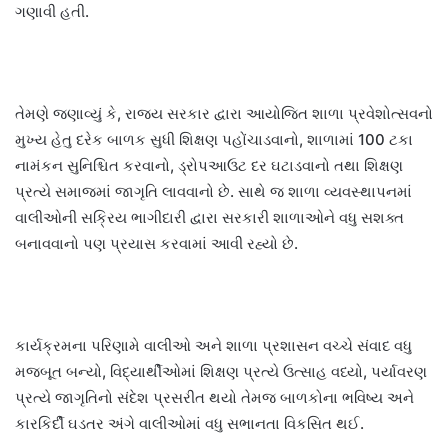
ગણાવી હતી.
તેમણે જણાવ્યું કે, રાજ્ય સરકાર દ્વારા આયોજિત શાળા પ્રવેશોત્સવનો
મુખ્ય હેતુ દરેક બાળક સુધી શિક્ષણ પહોંચાડવાનો, શાળામાં 100 ટકા
નામંકન સુનિશ્ચિત કરવાનો, ડ્રોપઆઉટ દર ઘટાડવાનો તથા શિક્ષણ
પ્રત્યે સમાજમાં જાગૃતિ લાવવાનો છે. સાથે જ શાળા વ્યવસ્થાપનમાં
વાલીઓની સક્રિય ભાગીદારી દ્વારા સરકારી શાળાઓને વધુ સશક્ત
બનાવવાનો પણ પ્રયાસ કરવામાં આવી રહ્યો છે.
કાર્યક્રમના પરિણામે વાલીઓ અને શાળા પ્રશાસન વચ્ચે સંવાદ વધુ
મજબૂત બન્યો, વિદ્યાર્થીઓમાં શિક્ષણ પ્રત્યે ઉત્સાહ વધ્યો, પર્યાવરણ
પ્રત્યે જાગૃતિનો સંદેશ પ્રસરીત થયો તેમજ બાળકોના ભવિષ્ય અને
કારકિર્દી ઘડતર અંગે વાલીઓમાં વધુ સભાનતા વિકસિત થઈ.