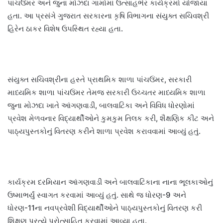
પાંચઉંમર અને જુના મોઝદા ગામોમાં ઉત્સાહભેર કાર્યક્રમો યોજાયા
હતા. આ પ્રસંગે ગુજરાત સરકારના કૃષિ વિભાગના સંયુક્ત સચિવશ્રી
હિરેન ઠાકર વિશેષ ઉપસ્થિત રહ્યા હતા.
સંયુક્ત સચિવશ્રીના હસ્તે પ્રાથમિક શાળા પાંચઉંમર, સરકારી
માધ્યમિક શાળા પાંચઉંમર તેમજ સરકારી ઉચ્ચતર માધ્યમિક શાળા
જુના મોઝદા ખાતે આંગણવાડી, બાલવાટિકા અને વિવિધ ધોરણોમાં
પ્રવેશ મેળવનાર વિદ્યાર્થીઓને કુમકુમ તિલક કરી, શૈક્ષણિક કીટ અને
પાઠ્યપુસ્તકોનું વિતરણ કરીને શાળા પ્રવેશ કરાવવામાં આવ્યું હતું.
કાર્યક્રમ દરમિયાન આંગણવાડી અને બાલવાટિકાના નાના ભૂલકાઓનું
ઉષ્માભર્યું સ્વાગત કરવામાં આવ્યું હતું. સાથે જ ધોરણ-9 અને
ધોરણ-11ના નવપ્રવેશી વિદ્યાર્થીઓને પાઠ્યપુસ્તકોનું વિતરણ કરી
શિક્ષણ પ્રત્યે પ્રોત્સાહિત કરવામાં આવ્યા હતા.