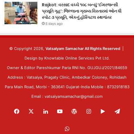
Rajkot: વરસાદ વચ્ચે ૧૦૮ બન્યું ‘ઈમરજન્સી
પ્રસૂતિ ગૃહ’: જિલ્લાના ગ્રામ્ય વિસ્તારમાં ઓન ધી
સ્પોટ ૩ પ્રસૂતિ, એકનું હોસ્પિટલ સ્થળાંતર
5 days ago
© Copyright 2026,
Vatsalyam Samachar All Rights Reserved
|
Design by
Knowtable Online Services Pvt Ltd.
Owner & Editor Pareshkumar Paria RNI No. GUJGUJ/2021/84659
Address : Vatsalya, Pragaty Clinic, Ambedkar Coloney, Rohidash
Para Main Road, Morbi - 363641 Gujarat-India Mobile : 8732918183
Email : vatsalyamsamachar@gmail.com
Facebook
X
LinkedIn
YouTube
WordPress
Instagram
Google
Tele
Play
WhatsApp