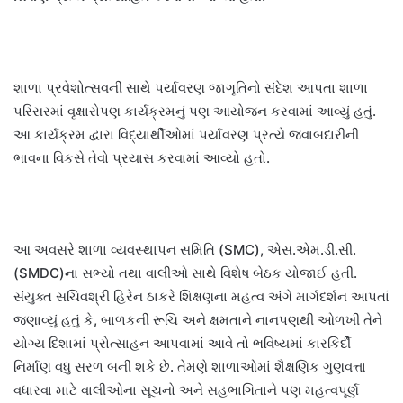
શાળા પ્રવેશોત્સવની સાથે પર્યાવરણ જાગૃતિનો સંદેશ આપતા શાળા
પરિસરમાં વૃક્ષારોપણ કાર્યક્રમનું પણ આયોજન કરવામાં આવ્યું હતું.
આ કાર્યક્રમ દ્વારા વિદ્યાર્થીઓમાં પર્યાવરણ પ્રત્યે જવાબદારીની
ભાવના વિકસે તેવો પ્રયાસ કરવામાં આવ્યો હતો.
આ અવસરે શાળા વ્યવસ્થાપન સમિતિ (SMC), એસ.એમ.ડી.સી.
(SMDC)ના સભ્યો તથા વાલીઓ સાથે વિશેષ બેઠક યોજાઈ હતી.
સંયુક્ત સચિવશ્રી હિરેન ઠાકરે શિક્ષણના મહત્વ અંગે માર્ગદર્શન આપતાં
જણાવ્યું હતું કે, બાળકની રૂચિ અને ક્ષમતાને નાનપણથી ઓળખી તેને
યોગ્ય દિશામાં પ્રોત્સાહન આપવામાં આવે તો ભવિષ્યમાં કારકિર્દી
નિર્માણ વધુ સરળ બની શકે છે. તેમણે શાળાઓમાં શૈક્ષણિક ગુણવત્તા
વધારવા માટે વાલીઓના સૂચનો અને સહભાગિતાને પણ મહત્વપૂર્ણ