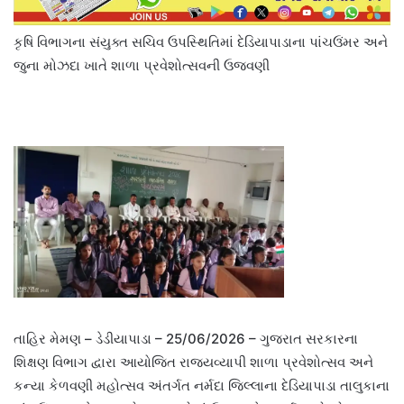
કૃષિ વિભાગના સંયુક્ત સચિવ ઉપસ્થિતિમાં દેડિયાપાડાના પાંચઉંમર અને
જુના મોઝદા ખાતે શાળા પ્રવેશોત્સવની ઉજવણી
તાહિર મેમણ – ડેડીયાપાડા – 25/06/2026 – ગુજરાત સરકારના
શિક્ષણ વિભાગ દ્વારા આયોજિત રાજ્યવ્યાપી શાળા પ્રવેશોત્સવ અને
કન્યા કેળવણી મહોત્સવ અંતર્ગત નર્મદા જિલ્લાના દેડિયાપાડા તાલુકાના