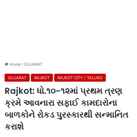
Home
/
GUJARAT
GUJARAT
RAJKOT
RAJKOT CITY / TALUKO
Rajkot: ધો.૧૦-૧૨માં પ્રથમ ત્રણ
ક્રમે આવનારા સફાઈ કામદારોના
બાળકોને રોકડ પુરસ્કારથી સન્માનિત
કરાશે