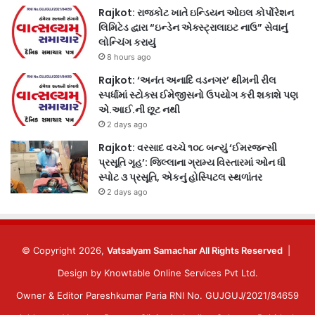
Rajkot: રાજકોટ ખાતે ઇન્ડિયન ઓઇલ કોર્પોરેશન
લિમિટેડ દ્વારા “ઇન્ડેન એક્સ્ટ્રાલાઇટ નાઉ” સેવાનું
લોન્ચિંગ કરાયું
8 hours ago
Rajkot: ‘અનંત અનાદિ વડનગર’ થીમની રીલ
સ્પર્ધામાં સ્ટોક્સ ઈમેજીસનો ઉપયોગ કરી શકાશે પણ
એ.આઈ.ની છૂટ નથી
2 days ago
Rajkot: વરસાદ વચ્ચે ૧૦૮ બન્યું ‘ઈમરજન્સી
પ્રસૂતિ ગૃહ’: જિલ્લાના ગ્રામ્ય વિસ્તારમાં ઓન ધી
સ્પોટ ૩ પ્રસૂતિ, એકનું હોસ્પિટલ સ્થળાંતર
2 days ago
© Copyright 2026,
Vatsalyam Samachar All Rights Reserved
|
Design by
Knowtable Online Services Pvt Ltd.
Owner & Editor Pareshkumar Paria RNI No. GUJGUJ/2021/84659