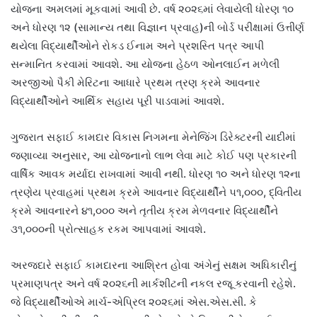
યોજના અમલમાં મૂકવામાં આવી છે. વર્ષ ૨૦૨૬માં લેવાયેલી ધોરણ ૧૦
અને ધોરણ ૧૨ (સામાન્ય તથા વિજ્ઞાન પ્રવાહ)ની બોર્ડ પરીક્ષામાં ઉત્તીર્ણ
થયેલા વિદ્યાર્થીઓને રોકડ ઈનામ અને પ્રશસ્તિ પત્ર આપી
સન્માનિત કરવામાં આવશે. આ યોજના હેઠળ ઓનલાઈન મળેલી
અરજીઓ પૈકી મેરિટના આધારે પ્રથમ ત્રણ ક્રમે આવનાર
વિદ્યાર્થીઓને આર્થિક સહાય પૂરી પાડવામાં આવશે.
ગુજરાત સફાઈ કામદાર વિકાસ નિગમના મેનેજિંગ ડિરેક્ટરની યાદીમાં
જણાવ્યા અનુસાર, આ યોજનાનો લાભ લેવા માટે કોઈ પણ પ્રકારની
વાર્ષિક આવક મર્યાદા રાખવામાં આવી નથી. ધોરણ ૧૦ અને ધોરણ ૧૨ના
ત્રણેય પ્રવાહમાં પ્રથમ ક્રમે આવનાર વિદ્યાર્થીને ૫૧,૦૦૦, દ્વિતીય
ક્રમે આવનારને ૪૧,૦૦૦ અને તૃતીય ક્રમ મેળવનાર વિદ્યાર્થીને
૩૧,૦૦૦ની પ્રોત્સાહક રકમ આપવામાં આવશે.
અરજદારે સફાઈ કામદારના આશ્રિત હોવા અંગેનું સક્ષમ અધિકારીનું
પ્રમાણપત્ર અને વર્ષ ૨૦૨૬ની માર્કશીટની નકલ રજૂ કરવાની રહેશે.
જે વિદ્યાર્થીઓએ માર્ચ-એપ્રિલ ૨૦૨૬માં એસ.એસ.સી. કે