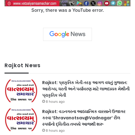
Sorry, there was a YouTube error.
Rajkot News
Rajkot: પ્રાકૃતિક ખેતી તરફ આગળ વધતું ગુજરાત:
આરોગ્ય, ધરતી અને પર્યાવરણ માટે લાભદાયક મેથીની
પ્રાકૃતિક ખેતી
8 hours ago
Rajkot: વડનગરના આધ્યાત્મિક વારસાને ઉજાગર
કરવા ‘Shravanotsav@Vadnagar’ રીલ
સ્પર્ધાનો દ્વિતીય તબક્કો આજથી શરૂ
8 hours ago