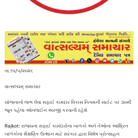
તા.૧૫/૫/૨૦૨૬
વાત્સલ્યમ્ સમાચાર
યોજનાનો લાભ લેવા સફાઈ કામદાર વિકાસ નિગમની સાઈટ પર ૩૦મી
જૂન પહેલા ઓનલાઈન અરજી કરવાની રહેશે
Rajkot: રાજ્યના સફાઈ કામદારોના બાળકો અને તેઓના આશ્રિત
બાળકોના શૈક્ષણિક ઉત્થાન માટે સરકાર દ્વારા વિશેષ પ્રોત્સાહન