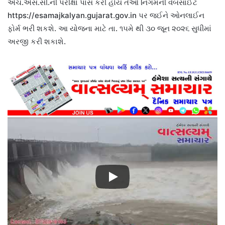
એચ.એસ.સી.ની પરીક્ષા પાસ કરી હોય તેઓ નિગમની વેબસાઈટ
https://esamajkalyan.gujarat.gov.in પર જઈને ઓનલાઈન
ફોર્મ ભરી શકશે. આ યોજના માટે તા. ૧૫મે થી ૩૦ જૂન ૨૦૨૬ સુધીમાં
અરજી કરી શકાશે.