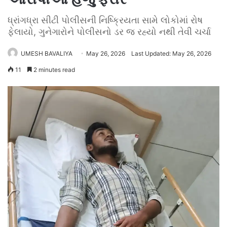
ધ્રાંગધ્રા સીટી પોલીસની નિષ્ક્રિયતા સામે લોકોમાં રોષ
ફેલાયો, ગુનેગારોને પોલીસનો ડર જ રહ્યો નથી તેવી ચર્ચા
UMESH BAVALIYA
May 26, 2026
Last Updated: May 26, 2026
11
2 minutes read