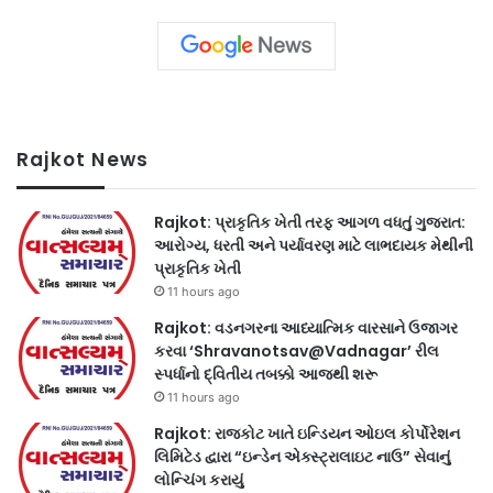
Rajkot News
Rajkot: પ્રાકૃતિક ખેતી તરફ આગળ વધતું ગુજરાત:
આરોગ્ય, ધરતી અને પર્યાવરણ માટે લાભદાયક મેથીની
પ્રાકૃતિક ખેતી
11 hours ago
Rajkot: વડનગરના આધ્યાત્મિક વારસાને ઉજાગર
કરવા ‘Shravanotsav@Vadnagar’ રીલ
સ્પર્ધાનો દ્વિતીય તબક્કો આજથી શરૂ
11 hours ago
Rajkot: રાજકોટ ખાતે ઇન્ડિયન ઓઇલ કોર્પોરેશન
લિમિટેડ દ્વારા “ઇન્ડેન એક્સ્ટ્રાલાઇટ નાઉ” સેવાનું
લોન્ચિંગ કરાયું