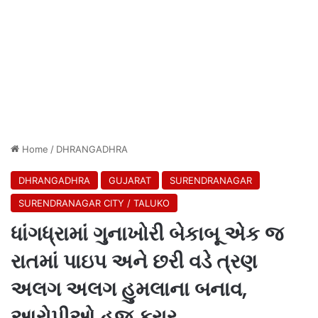
Home
/
DHRANGADHRA
DHRANGADHRA
GUJARAT
SURENDRANAGAR
SURENDRANAGAR CITY / TALUKO
ધાંગધ્રામાં ગુનાખોરી બેકાબૂ એક જ
રાતમાં પાઇપ અને છરી વડે ત્રણ
અલગ અલગ હુમલાના બનાવ,
આરોપીઓ હજુ ફરાર