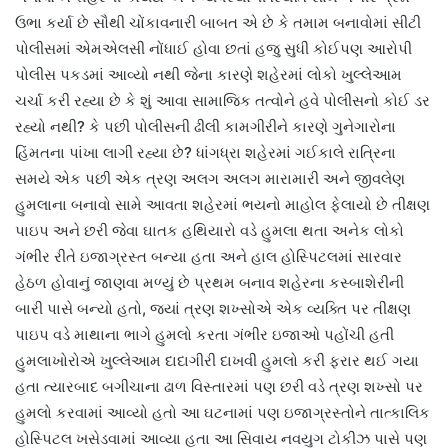
ઉભા કર્યા છે સૌથી ચોંકાવનારી બાબત એ છે કે તમામ બનાવોમાં સીટી
પોલીસમાં એમએલસી નોંધાઈ હોવા છતાં હજુ સુધી કોઈપણ આરોપી
પોલીસ પકડમાં આવ્યો નથી જેના કારણે શહેરમાં લોકો ખુલ્લેઆમ
ચર્ચા કરી રહ્યા છે કે શું આવા સામાજિક તત્વોને હવે પોલીસનો કોઈ ડર
રહ્યો નથી? કે પછી પોલીસની ઢીલી કામગીરીને કારણે ગુનેગારોના
હિંમતના પાંખા લાગી રહ્યા છે? ધાંગધ્રા શહેરમાં ગઈકાલે રાત્રિના
સમયે એક પછી એક ત્રણ અલગ અલગ મારામારી અને જીવલેણ
હુમલાના બનાવો સામે આવતા શહેરમાં ભયનો માહોલ ફેલાયો છે તીક્ષણ
પાઇપ અને છરી જેવા ઘાતક હથિયારો વડે હુમલા થતા અનેક લોકો
ગંભીર રીતે ઇજાગ્રસ્ત બન્યા હતા અને હાલ હોસ્પિટલમાં સારવાર
હેઠળ હોવાનું જાણવા મળ્યું છે પ્રથમ બનાવ શહેરના કસ્બાશેરીની
બારી પાસે બન્યો હતો, જ્યાં ત્રણ શખ્સોએ એક વ્યક્તિ પર તીક્ષણ
પાઇપ વડે માથાના ભાગે હુમલો કરતા ગંભીર ઇજાઓ પહોંચી હતી
હુમલાખોરોએ ખુલ્લેઆમ દાદાગીરી દાખવી હુમલો કરી ફરાર થઈ ગયા
હતા ત્યારબાદ બગીચાના ઢાળ વિસ્તારમાં પણ છરી વડે ત્રણ શખ્સો પર
હુમલો કરવામાં આવ્યો હતો આ ઘટનામાં પણ ઇજાગ્રસ્તોને તાત્કાલિક
હોસ્પિટલ ખસેડવામાં આવ્યા હતા આ સિવાય નવયુગ ટોકીઝ પાસે પણ