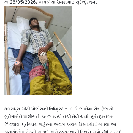
તા.26/05/2026/ બાવળિયા ઉમેશભાઇ સુરેન્દ્રનગર
ધ્રાંગધ્રા સીટી પોલીસની નિષ્ક્રિયતા સામે લોકોમાં રોષ ફેલાયો,
ગુનેગારોને પોલીસનો ડર જ રહ્યો નથી તેવી ચર્ચા, સુરેન્દ્રનગર
જિલ્લામાં ધ્રાંગધ્રા શહેરના અલગ અલગ વિસ્તારોમાં બનેલા આ
બનાવોએ શહેરની કાયદો અને વ્યવસ્થાની સ્થિતિ સામે ગંભીર પ્રશ્નો