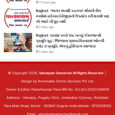
11 hours ago
Rajkot: ‘અનંત અનાદિ વડનગર’ થીમની રીલ
સ્પર્ધામાં સ્ટોક્સ ઈમેજીસનો ઉપયોગ કરી શકાશે પણ
એ.આઈ.ની છૂટ નથી
2 days ago
Rajkot: વરસાદ વચ્ચે ૧૦૮ બન્યું ‘ઈમરજન્સી
પ્રસૂતિ ગૃહ’: જિલ્લાના ગ્રામ્ય વિસ્તારમાં ઓન ધી
સ્પોટ ૩ પ્રસૂતિ, એકનું હોસ્પિટલ સ્થળાંતર
2 days ago
© Copyright 2026,
Vatsalyam Samachar All Rights Reserved
|
Design by
Knowtable Online Services Pvt Ltd.
Owner & Editor Pareshkumar Paria RNI No. GUJGUJ/2021/84659
Address : Vatsalya, Pragaty Clinic, Ambedkar Coloney, Rohidash
Para Main Road, Morbi - 363641 Gujarat-India Mobile : 8732918183
Email : vatsalyamsamachar@gmail.com