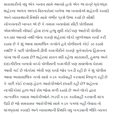
મારામારીનો વધુ એક બનાવ સામે આવ્યો હતો એક જ રાત્રે ધ્રાંગધ્રા
શહેરના અલગ અલગ વિસ્તારોમાં બનેલા આ બનાવોએ શહેરની કાયદો
અને વ્યવસ્થાની સ્થિતિ સામે ગંભીર પ્રશ્નો ઉભા કર્યા છે સૌથી
ચોંકાવનારી બાબત એ છે કે તમામ બનાવોમાં સીટી પોલીસમાં
એમએલસી નોંધાઈ હોવા છતાં હજુ સુધી કોઈપણ આરોપી પોલીસ
પકડમાં આવ્યો નથી જેના કારણે શહેરમાં લોકો ખુલ્લેઆમ ચર્ચા કરી
રહ્યા છે કે શું આવા સામાજિક તત્વોને હવે પોલીસનો કોઈ ડર રહ્યો
નથી? કે પછી પોલીસની ઢીલી કામગીરીને કારણે ગુનેગારોના હિંમતના
પાંખા લાગી રહ્યા છે? શહેરમાં સતત વધી રહેલા મારામારી, હુમલા અને
દાદાગીરીના બનાવો વચ્ચે પોલીસની કામગીરી પણ સવાલોના ઘેરામાં
આવી ગઈ છે લોકોમાં એવી પણ ચર્ચા જોર પકડી રહી છે કે શું પોલીસ
આવા અસામાજિક તત્વો સામે કડક કાર્યવાહી કરવામાં નિષ્ફળ રહી છે
કે પછી કોઈ દબાણ હેઠળ આરોપીઓને છાવરી રહી છે? શહેરના
નાગરિકોમાં હાલ ભારે રોષ જોવા મળી રહ્યો છે અને લોકો દ્વારા
તાત્કાલિક તમામ આરોપીઓને ઝડપી કડક કાર્યવાહી કરવાની માંગ
ઉઠી છે જો સમયસર આરોપીઓ સામે કડક પગલાં નહીં લેવાય તો
ધાંગધ્રામાં કાયદો અને વ્યવસ્થાની સ્થિતિ વધુ બગડવાની ભીતિ વ્યક્ત