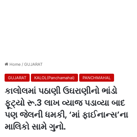
Home
/
GUJARAT
GUJARAT
KALOL(Panchamahal)
PANCHMAHAL
કાલોલમાં પઠાણી ઉઘરાણીનો ભાંડો
ફૂટ્યો રૂ.3 લાખ વ્યાજ પડાવ્યા બાદ
પણ જેલની ધમકી, ‘માં ફાઈનાન્સ’ના
માલિકો સામે ગુનો.