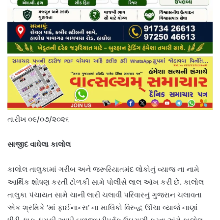
તારીખ ૦૯/૦૭/૨૦૨૬
સાજીદ વાઘેલા કાલોલ
કાલોલ તાલુકામાં ગરીબ અને જરૂરિયાતમંદ લોકોનું વ્યાજ ના નામે
આર્થિક શોષણ કરતી ટોળકી સામે પોલીસે લાલ આંખ કરી છે. કાલોલ
તાલુકા પંચાયત સામે ચાની લારી ચલાવી પરિવારનું ગુજરાન ચલાવતા
એક શ્રમિકે ‘માં ફાઈનાન્સ’ ના માલિકો વિરુદ્ધ ઊંચા વ્યાજે નાણાં