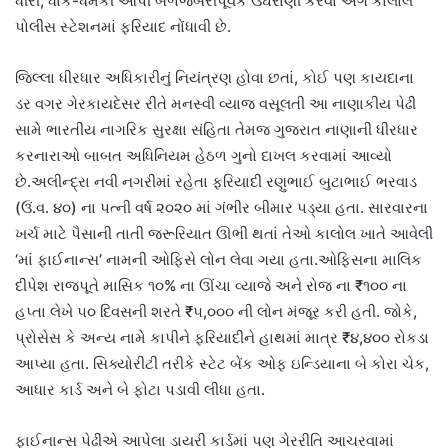
ધીરી, ધાક-ધમકી આપી બળજબરીપૂર્વક ઉઘરાણી કરવા અંગે કાલોલ
પોલીસ સ્ટેશનમાં ફરિયાદ નોંધાવી છે.
જિલ્લા ધીરધાર અધિકારીનું નિયંત્રણ હોવા છતાં, કોઈ પણ કાયદાના
ડર વગર ગેરકાયદેસર રીતે મનસ્વી વ્યાજ વસૂલતી આ નાણાકીય પેઢી
સામે ભારતીય નાગરિક સુરક્ષા સંહિતા તેમજ ગુજરાત નાણાની ધીરધાર
કરનારાઓ બાબત અધિનિયમ હેઠળ ગુનો દાખલ કરવામાં આવ્યો
છે.અલીન્દ્રા નવી નગરીમાં રહેતા ફરિયાદી રણુભાઈ બુટાભાઈ ભરવાડ
(ઉં.વ. ૪૦) ના પત્ની વર્ષ ૨૦૨૦ માં ગંભીર બીમાર પડ્યા હતા. સારવારના
ખર્ચ માટે પૈસાની તાતી જરૂરિયાત ઊભી થતાં તેઓ કાલોલ ખાતે આવેલી
‘માં ફાઈનાન્સ’ નામની ઓફિસે લોન લેવા ગયા હતા.ઓફિસના માલિક
દીપેશ રાજપૂતે માસિક ૧૦% ના ઊંચા વ્યાજે અને રોજ ના ₹૧૦૦ ના
હપ્તા લેખે ૫૦ દિવસની શરતે ₹૫,૦૦૦ ની લોન મંજૂર કરી હતી. જોકે,
પ્રોસેસ કે અન્ય નામે કાપીને ફરિયાદીને હાથમાં માત્ર ₹૪,૪૦૦ રોકડા
આપ્યા હતા. સિક્યોરીટી તરીકે સ્ટેટ બેંક ઓફ ઇન્ડિયાના બે કોરા ચેક,
આધાર કાર્ડ અને બે ફોટા પડાવી લીધા હતા.
ફાઈનાન્સ પેઢીએ આપેલા ડાયરી કાર્ડમાં પણ ગેરરીતિ આચરવામાં