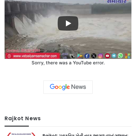
Sorry, there was a YouTube error.
Rajkot News
Rajkot: પ્રાકૃતિક ખેતી તરફ આગળ વધતું ગુજરાત: