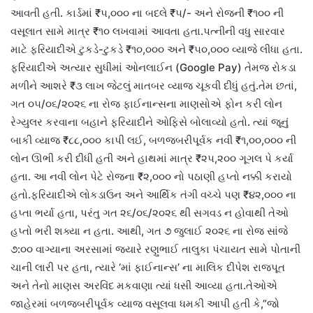
આવતી હતી. કાર્ડમાં ₹૫,૦૦૦ ના બદલે ₹૫/- અને રોજની ₹૧૦૦ ની
વસૂલાત સામે માત્ર ₹૧૦ લખવામાં આવતા હતા.પત્નીની વધુ સારવાર
માટે ફરિયાદીએ ટુકડે-ટુકડે ₹૧૦,૦૦૦ અને ₹૫૦,૦૦૦ વ્યાજે લીધા હતા.
ફરિયાદીએ અત્યાર સુધીમાં ઓનલાઈન (Google Pay) તેમજ રોકડા
મળીને આશરે ₹૩ લાખ જેટલું માતબર વ્યાજ ચૂકવી દીધું હતું.તેમ છતાં,
ગત ૦૫/૦૬/૨૦૨૬ ના રોજ ફાઈનાન્સના માણસોએ ફોન કરી લોન
રેગ્યુલર કરવાના બહાને ફરિયાદીને ઓફિસે બોલાવ્યો હતો. ત્યાં જૂનું
બાકી વ્યાજ ₹૮૮,૦૦૦ કાપી લઈ, બળજબરીપૂર્વક નવી ₹૧,૦૦,૦૦૦ ની
લોન ઊભી કરી દીધી હતી અને હાથમાં માત્ર ₹૨૫,૨૦૦ ગૂગલ પે કર્યા
હતા. આ નવી લોન પેટે રોજના ₹૨,૦૦૦ નો પઠાણી હપ્તો નક્કી કરાયો
હતો.ફરિયાદીએ લોકડાઉન અને આર્થિક તંગી વચ્ચે પણ ₹૪૨,૦૦૦ ના
હપ્તા ભર્યા હતા, પરંતુ ગત ૨૬/૦૬/૨૦૨૬ થી સગવડ ન હોવાથી તેઓ
હપ્તો ભરી શક્યા ન હતા. આથી, ગત ૭ જુલાઈ ૨૦૨૬ ના રોજ સાંજે
૭:૦૦ વાગ્યાના અરસામાં જ્યારે રણુભાઈ તાલુકા પંચાયત સામે પોતાની
ચાની લારી પર હતા, ત્યારે ‘માં ફાઈનાન્સ’ ના માલિક દીપેશ રાજપૂત
અને તેનો માણસ અરવિંદ મકવાણા ત્યાં ધસી આવ્યા હતા.તેઓએ
જાહેરમાં બળજબરીપૂર્વક વ્યાજ વસૂલવા ધમકી આપી હતી કે,”જો