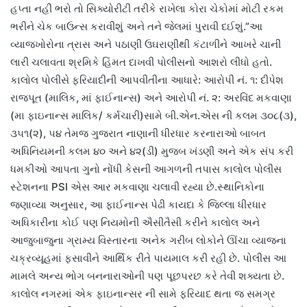
હપ્તા નહીં ભરો તો સિક્યોરીટી તરીકે રાખેલા કોરા ચેકોમાં મોટી રકમ
ભરીને ચેક બાઉન્સ કરાવીશું અને તને જેલમાં પુરાવી દઈશું.”આ
વ્યાજખોરોના ત્રાસ અને પઠાણી ઉઘરાણીથી કંટાળીને આખરે ચાની
લારી ચલાવતા શ્રમિકે હિંમત દાખવી પોલીસનો આશરો લીધો હતો.
કાલોલ પોલીસે ફરિયાદીની આપવીતીના આધારે: આરોપી નં. ૧: દીપેશ
રાજપૂત (માલિક, માં ફાઈનાન્સ) અને આરોપી નં. ૨: અરવિંદ મકવાણા
(મા ફાઇનાન્સ માલિક/ કર્મચારી)સામે બી.એન.એસ ની કલમ ૩૦૮(૩),
૩૫૧(૨), ૫૪ તેમજ ગુજરાત નાણાની ધીરધાર કરનારાઓ બાબત
અધિનિયમની કલમ ૪૦ અને ૪૨(ડી) મુજબ ખંડણી અને એક સંપ કરી
ધમકીઓ આપતા ગુનો નોંધી કેસની આગળની તપાસ કાલોલ પોલીસ
સ્ટેશનના PSI એસ આર મકવાણા ચલાવી રહ્યા છે.સ્થાનિકોના
જણાવ્યા અનુસાર, આ ફાઈનાન્સ પેઢી કાયદા કે જિલ્લા ધીરધાર
અધિકારીના કોઈ પણ નિયમોની ઐસીતૈસી કરીને કાલોલ અને
આજુબાજુના ગ્રામ્ય વિસ્તારના અનેક ગરીબ લોકોને ઊંચા વ્યાજના
ચક્રવ્યૂહમાં ફસાવીને આર્થિક રીતે પાયમાલ કરી રહી છે. પોલીસ આ
મામલે અન્ય ભોગ બનનારાઓની પણ પૂછપરછ કરે તેવી શક્યતા છે.
કાલોલ નગરમાં એક ફાઇનાન્સર ની સામે ફરિયાદ થતા જ સમગ્ર