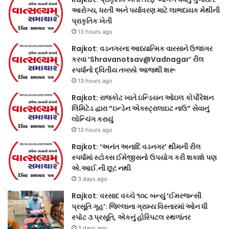
આરોગ્ય, ધરતી અને પર્યાવરણ માટે લાભદાયક મેથીની
પ્રાકૃતિક ખેતી
13 hours ago
Rajkot: વડનગરના આધ્યાત્મિક વારસાને ઉજાગર
કરવા ‘Shravanotsav@Vadnagar’ રીલ
સ્પર્ધાનો દ્વિતીય તબક્કો આજથી શરૂ
13 hours ago
Rajkot: રાજકોટ ખાતે ઇન્ડિયન ઓઇલ કોર્પોરેશન
લિમિટેડ દ્વારા “ઇન્ડેન એક્સ્ટ્રાલાઇટ નાઉ” સેવાનું
લોન્ચિંગ કરાયું
13 hours ago
Rajkot: ‘અનંત અનાદિ વડનગર’ થીમની રીલ
સ્પર્ધામાં સ્ટોક્સ ઈમેજીસનો ઉપયોગ કરી શકાશે પણ
એ.આઈ.ની છૂટ નથી
3 days ago
Rajkot: વરસાદ વચ્ચે ૧૦૮ બન્યું ‘ઈમરજન્સી
પ્રસૂતિ ગૃહ’: જિલ્લાના ગ્રામ્ય વિસ્તારમાં ઓન ધી
સ્પોટ ૩ પ્રસૂતિ, એકનું હોસ્પિટલ સ્થળાંતર
3 days ago