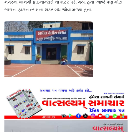
નગરના ખાનગી ફાઇનાન્સરો ના શટર પડી ગયા હતા આજે પણ મોટા
ભાગના ફાઇનાન્સર ના શટર બંધ જોવા મળ્યા હતા.