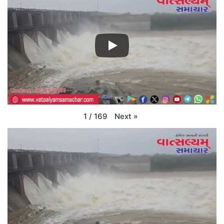
Next
»
1
/
169