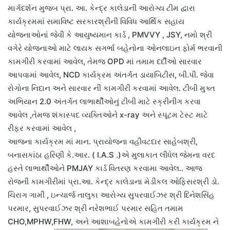
માર્ગદર્શન મુજબ પ્રા. આ. કેન્દ્ર કાલેડાની આરોગ્ય ટીમ દ્વારા
કાર્યક્રમમાં સમાવિષ્ટ સરકારશ્રીની વિવિધ આર્થિક સહાય
યોજનાઓનાં જેવી કે આયુષ્યમાન કાર્ડ , PMVVY , JSY, નમો શ્રી
વગેરે યોજનાઓ માટે લાયક સગર્ભા બહેનોના ઓનલાઇન ફોર્મ ભરવાની
કામગીરી કરવામાં આવેલ, તેમજ OPD માં તમામ દર્દીઓ સારવાર
આપવામાં આવેલ, NCD કાર્યક્રમ અંતર્ગત ડાયાબિટીસ, બી.પી. જેવા
રોગોના નિદાન અને સારવાર ની કામગીરી કરવામાં આવેલ. ટીબી મુક્ત
અભિયાન 2.0 અંતર્ગત લાભાર્થીઓનું ટીબી માટે સ્ક્રીનીંગ કરવા
આવેલ ,તેમજ શંકાસ્પદ વ્યક્તિઓને x-ray અને સ્પૂટમ ટેસ્ટ માટે
રીફર કરવામાં આવેલ ,
આજના કાર્યક્રમ માં માન. પ્રાયોજના વહીવટદાર સાહેબશ્રી,
બનાસકાંઠા હરિણી કે.આર. ( I.A.S .)એ મુલાકાત લીધેલ જેમના વરદ
હસ્તે લાભાર્થીઓને PMJAY કાર્ડ વિતરણ કરવામા આવેલ.. આજ
રોજની કામગીરીમાં પ્રા.આ. કેન્દ્ર કાલેડાના મેડીકલ ઓફિસરશ્રી ડો.
ચિરાગ ગામી , ઇન્ચાર્જ તાલુકા આરોગ્ય સુપરવાઈઝર શ્રી દિનેશસિંહ
પરમાર, સુપરવાઈઝર શ્રી નરેશભાઈ પરમાર સહિત તમામ
CHO,MPHW,FHW, અને આશાબહેનોએ કામગીરી કરી કાર્યક્રમ ને