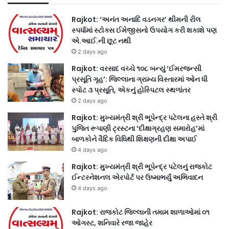
Rajkot: ‘અનંત અનાદિ વડનગર’ થીમની રીલ
સ્પર્ધામાં સ્ટોક્સ ઈમેજીસનો ઉપયોગ કરી શકાશે પણ
એ.આઈ.ની છૂટ નથી
2 days ago
Rajkot: વરસાદ વચ્ચે ૧૦૮ બન્યું ‘ઈમરજન્સી
પ્રસૂતિ ગૃહ’: જિલ્લાના ગ્રામ્ય વિસ્તારમાં ઓન ધી
સ્પોટ ૩ પ્રસૂતિ, એકનું હોસ્પિટલ સ્થળાંતર
2 days ago
Rajkot: મુખ્યમંત્રી શ્રી ભૂપેન્દ્ર પટેલના હસ્તે શ્રી
પુજિત રૂપાણી ટ્રસ્ટના ‘દીક્ષાગ્રહણ સમારોહ’માં
બાળકોને વૈદિક વિધિથી શિક્ષણની દીક્ષા અપાઈ
4 days ago
Rajkot: મુખ્યમંત્રી શ્રી ભૂપેન્દ્ર પટેલનું રાજકોટ
ઈન્ટરનેશનલ એરપોર્ટ પર ઉષ્માભર્યું અભિવાદન
4 days ago
Rajkot: રાજકોટ જિલ્લાની તમામ શાળાઓમાં ૦૧
ઓગસ્ટ, શનિવારે રજા જાહેર