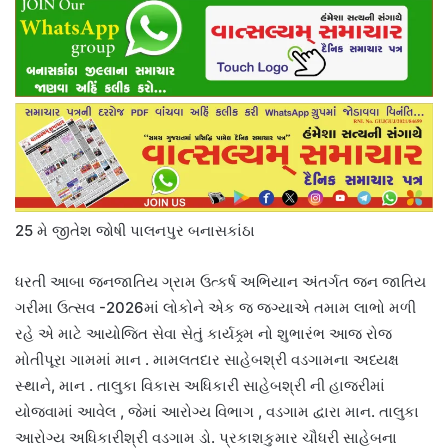
25 મે જીતેશ જોષી પાલનપુર બનાસકાંઠા
ધરતી આબા જનજાતિય ગ્રામ ઉત્કર્ષ અભિયાન અંતર્ગત જન જાતિય
ગરીમા ઉત્સવ -2026માં લોકોને એક જ જગ્યાએ તમામ લાભો મળી
રહે એ માટે આયોજિત સેવા સેતું કાર્યક્ર્મ નો શુભારંભ આજ રોજ
મોતીપૂરા ગામમાં માન . મામલતદાર સાહેબશ્રી વડગામના અધ્યક્ષ
સ્થાને, માન . તાલુકા વિકાસ અધિકારી સાહેબશ્રી ની હાજરીમાં
યોજવામાં આવેલ , જેમાં આરોગ્ય વિભાગ , વડગામ દ્વારા માન. તાલુકા
આરોગ્ય અધિકારીશ્રી વડગામ ડો. પ્રકાશકુમાર ચૌધરી સાહેબના