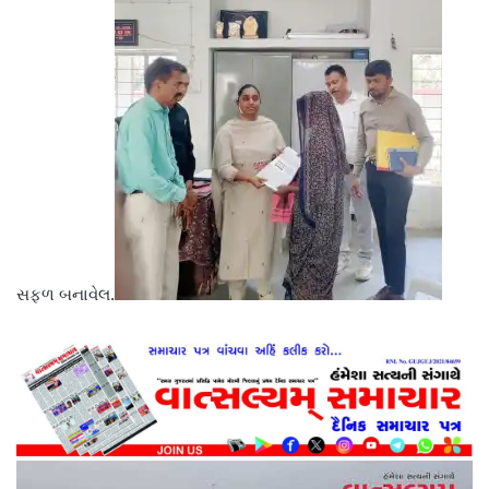
સફળ બનાવેલ.