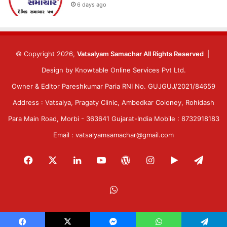
6 days ago
© Copyright 2026,
Vatsalyam Samachar All Rights Reserved
|
Design by
Knowtable Online Services Pvt Ltd.
Owner & Editor Pareshkumar Paria RNI No. GUJGUJ/2021/84659
Address : Vatsalya, Pragaty Clinic, Ambedkar Coloney, Rohidash
Para Main Road, Morbi - 363641 Gujarat-India Mobile : 8732918183
Email : vatsalyamsamachar@gmail.com
Facebook
X
LinkedIn
YouTube
WordPress
Instagram
Google
Tele
Play
WhatsApp