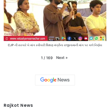
CJP ની સરકારે બે માંગ સ્વીકારી શિક્ષણ મંત્રીના રાજીનામાની માંગ પર કાલે નિર્ણય
Next
»
1
/
169
Rajkot News