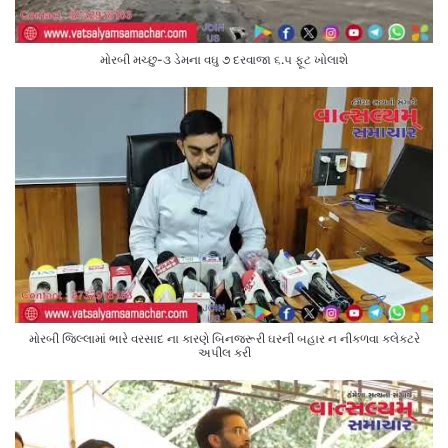
મોરબી મચ્છુ-૩ ડેમના વઘુ ૭ દરવાજા ૬.૫ ફૂટ ખોલાશે
મોરબી જિલ્લામાં ભારે વરસાદ ના કારણે બિનજરૂરી ઘરની બહાર ન નીકળવા કલેક્ટરે
અપીલ કરી