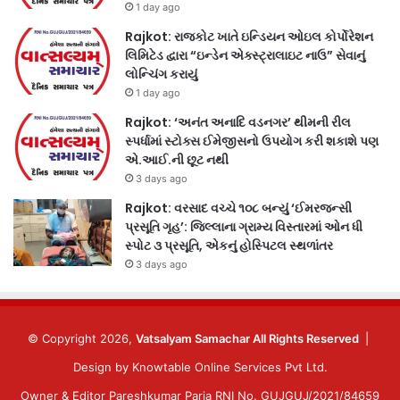
1 day ago
Rajkot: રાજકોટ ખાતે ઇન્ડિયન ઓઇલ કોર્પોરેશન
લિમિટેડ દ્વારા “ઇન્ડેન એક્સ્ટ્રાલાઇટ નાઉ” સેવાનું
લોન્ચિંગ કરાયું
1 day ago
Rajkot: ‘અનંત અનાદિ વડનગર’ થીમની રીલ
સ્પર્ધામાં સ્ટોક્સ ઈમેજીસનો ઉપયોગ કરી શકાશે પણ
એ.આઈ.ની છૂટ નથી
3 days ago
Rajkot: વરસાદ વચ્ચે ૧૦૮ બન્યું ‘ઈમરજન્સી
પ્રસૂતિ ગૃહ’: જિલ્લાના ગ્રામ્ય વિસ્તારમાં ઓન ધી
સ્પોટ ૩ પ્રસૂતિ, એકનું હોસ્પિટલ સ્થળાંતર
3 days ago
© Copyright 2026,
Vatsalyam Samachar All Rights Reserved
|
Design by
Knowtable Online Services Pvt Ltd.
Owner & Editor Pareshkumar Paria RNI No. GUJGUJ/2021/84659