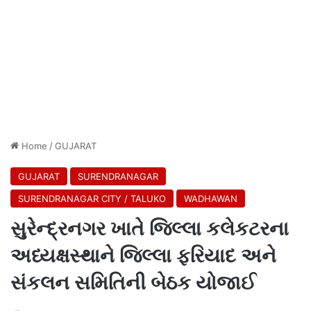
Home
/
GUJARAT
GUJARAT
SURENDRANAGAR
SURENDRANAGAR CITY / TALUKO
WADHAWAN
સુરેન્દ્રનગર ખાતે જિલ્લા કલેકટરના
અધ્યક્ષસ્થાને જિલ્લા ફરિયાદ અને
સંકલન સમિતિની બેઠક યોજાઈ