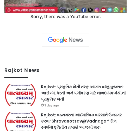
Sorry, there was a YouTube error.
Rajkot News
Rajkot: પ્રાકૃતિક ખેતી તરફ આગળ વધતું ગુજરાત:
આરોગ્ય, ધરતી અને પર્યાવરણ માટે લાભદાયક મેથીની
પ્રાકૃતિક ખેતી
1 day ago
Rajkot: વડનગરના આધ્યાત્મિક વારસાને ઉજાગર
કરવા ‘Shravanotsav@Vadnagar’ રીલ
સ્પર્ધાનો દ્વિતીય તબક્કો આજથી શરૂ