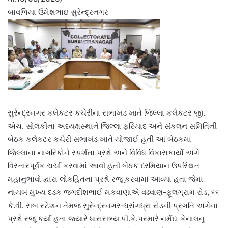
બાવળિયા ઉમેશભાઇ સુરેન્દ્રનગર
સુરેન્દ્રનગર કલેકટર કચેરીના સભાખંડ ખાતે જિલ્લા કલેકટર જી.
એચ. સોલંકીના અધ્યક્ષસ્થાને જિલ્લા ફરિયાદ અને સંકલન સમિતિની
બેઠક કલેકટર કચેરી સભાખંડ ખાતે યોજાઈ હતી આ બેઠકમાં
જિલ્લાના નાગરિકોને સ્પર્શતા પ્રશ્નો અને વિવિધ વિકાસકાર્યો અંગે
વિસ્તારપૂર્વક ચર્ચા કરવામાં આવી હતી બેઠક દરમિયાન ઉપસ્થિત
મહાનુભાવો દ્વારા લોકહિતના પ્રશ્નો રજૂ કરવામાં આવ્યા હતા જેમાં
નાયબ મુખ્ય દંડક જગદીશભાઈ મકવાણાએ વઢવાણ-ફૂલગ્રામ રોડ, ૬૬
કે.વી. સબ સ્ટેશન તેમજ સુરેન્દ્રનગર-ધ્રાંગધ્રા રોડની પ્રગતિ અંગેના
પ્રશ્નો રજૂ કર્યા હતા જ્યારે ધારાસભ્ય પી.કે.પરમારે નર્મદા કેનાલનું