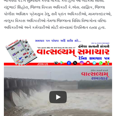
ભોગવવી પડે તે સુનિશ્ચિત કરવા તાકીદ કરી હતી આ બેઠકમાં સાંસદ
ચંદુભાઈ શિહોરા, જિલ્લા વિકાસ અધિકારી કે.એસ. યાજ્ઞિક, જિલ્લા
પોલીસ અધિક્ષક પ્રેમસુખ ડેલુ, સર્વે પ્રાંત અધિકારીઓ, મામલતદારઓ,
તાલુકા વિકાસ અધિકારીઓ તેમજ જિલ્લાના વિવિધ વિભાગોના વરિષ્ઠ
અધિકારીઓ અને કર્મચારીઓ મોટી સંખ્યામાં ઉપસ્થિત રહ્યા હતા.