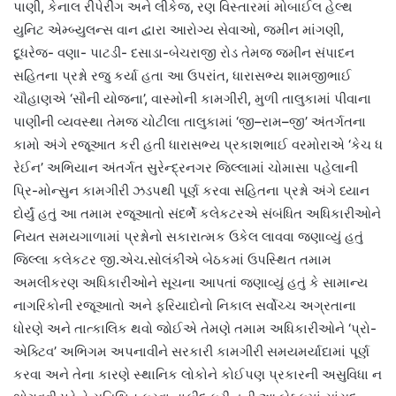
પાણી, કેનાલ રીપેરીંગ અને લીકેજ, રણ વિસ્તારમાં મોબાઈલ હેલ્થ
યુનિટ એમ્બ્યુલન્સ વાન દ્વારા આરોગ્ય સેવાઓ, જમીન માંગણી,
દૂધરેજ- વણા- પાટડી- દસાડા-બેચરાજી રોડ તેમજ જમીન સંપાદન
સહિતના પ્રશ્નો રજુ કર્યા હતા આ ઉપરાંત, ધારાસભ્ય શામજીભાઈ
ચૌહાણએ ‘સૌની યોજના’, વાસ્મોની કામગીરી, મુળી તાલુકામાં પીવાના
પાણીની વ્યવસ્થા તેમજ ચોટીલા તાલુકામાં ‘જી–રામ–જી’ અંતર્ગતના
કામો અંગે રજૂઆત કરી હતી ધારાસભ્ય પ્રકાશભાઈ વરમોરાએ ‘કેચ ધ
રેઈન’ અભિયાન અંતર્ગત સુરેન્દ્રનગર જિલ્લામાં ચોમાસા પહેલાની
પ્રિ-મોન્સુન કામગીરી ઝડપથી પૂર્ણ કરવા સહિતના પ્રશ્નો અંગે ધ્યાન
દોર્યું હતું આ તમામ રજૂઆતો સંદર્ભે કલેકટરએ સંબંધિત અધિકારીઓને
નિયત સમયગાળામાં પ્રશ્નોનો સકારાત્મક ઉકેલ લાવવા જણાવ્યું હતું
જિલ્લા કલેકટર જી.એચ.સોલંકીએ બેઠકમાં ઉપસ્થિત તમામ
અમલીકરણ અધિકારીઓને સૂચના આપતાં જણાવ્યું હતું કે સામાન્ય
નાગરિકોની રજૂઆતો અને ફરિયાદોનો નિકાલ સર્વોચ્ચ અગ્રતાના
ધોરણે અને તાત્કાલિક થવો જોઈએ તેમણે તમામ અધિકારીઓને ‘પ્રો-
એક્ટિવ’ અભિગમ અપનાવીને સરકારી કામગીરી સમયમર્યાદામાં પૂર્ણ
કરવા અને તેના કારણે સ્થાનિક લોકોને કોઈપણ પ્રકારની અસુવિધા ન