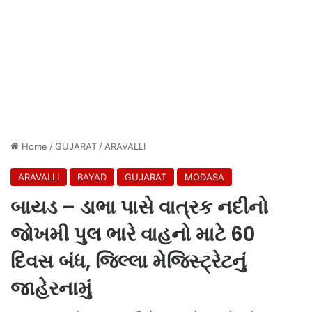
Home
/
GUJARAT
/
ARAVALLI
ARAVALLI
BAYAD
GUJARAT
MODASA
બાયડ – ડાભા પાસે વાત્રક નદીનો
જોખમી પુલ ભારે વાહનો માટે 60
દિવસ બંધ, જિલ્લા મેજિસ્ટ્રેટનું
જાહેરનામું