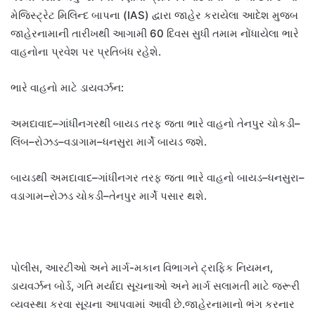
મેજિસ્ટ્રેટ મિલિન્દ બાપના (IAS) દ્વારા જાહેર કરાયેલા આદેશ મુજબ
જાહેરનામાની તારીખથી આગામી 60 દિવસ સુધી તમામ નોંધાયેલા ભારે
વાહનોના પ્રવેશ પર પ્રતિબંધ રહેશે.
ભારે વાહનો માટે ડાયવર્ઝન:
અમદાવાદ–ગાંધીનગરથી બાયડ તરફ જતા ભારે વાહનો તેનપુર ચોકડી–
લિંબ–રોઝડ–વડાગામ–ધનસુરા માર્ગે બાયડ જશે.
બાયડથી અમદાવાદ–ગાંધીનગર તરફ જતા ભારે વાહનો બાયડ–ધનસુરા–
વડાગામ–રોઝડ ચોકડી–તેનપુર માર્ગે પસાર થશે.
પોલીસ, આરટીઓ અને માર્ગ-મકાન વિભાગને ટ્રાફિક નિયમન,
ડાયવર્ઝન બોર્ડ, ગતિ મર્યાદા સૂચનાઓ અને માર્ગ સલામતી માટે જરૂરી
વ્યવસ્થા કરવા સૂચના આપવામાં આવી છે.જાહેરનામાનો ભંગ કરનાર