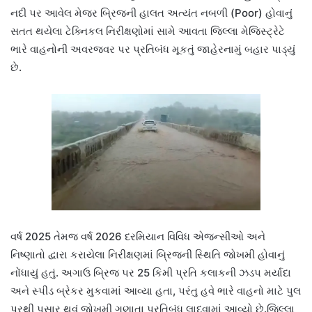
નદી પર આવેલ મેજર બ્રિજની હાલત અત્યંત નબળી (Poor) હોવાનું
સતત થયેલા ટેક્નિકલ નિરીક્ષણોમાં સામે આવતા જિલ્લા મેજિસ્ટ્રેટે
ભારે વાહનોની અવરજવર પર પ્રતિબંધ મૂકતું જાહેરનામું બહાર પાડ્યું
છે.
વર્ષ 2025 તેમજ વર્ષ 2026 દરમિયાન વિવિધ એજન્સીઓ અને
નિષ્ણાતો દ્વારા કરાયેલા નિરીક્ષણમાં બ્રિજની સ્થિતિ જોખમી હોવાનું
નોંધાયું હતું. અગાઉ બ્રિજ પર 25 કિમી પ્રતિ કલાકની ઝડપ મર્યાદા
અને સ્પીડ બ્રેકર મુકવામાં આવ્યા હતા, પરંતુ હવે ભારે વાહનો માટે પુલ
પરથી પસાર થવું જોખમી ગણાતા પ્રતિબંધ લાદવામાં આવ્યો છે.જિલ્લા