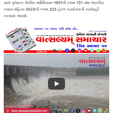
સામે ગુજરાત પોલીસ અધિનિયમ-1951ની કલમ 131 તથા ભારતીય
ન્યાય સંહિતા-2023ની કલમ 223 હેઠળ કાયદેસરની કાર્યવાહી
કરવામાં આવશે.