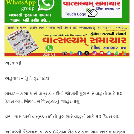
અરવલ્લી
અહેવાલ – હિતેન્દ્ર પટેલ
બાયડ – ડાભા પાસે વાત્રક નદીનો જોખમી પુલ ભારે વાહનો માટે 60
દિવસ બંધ, જિલ્લા મેજિસ્ટ્રેટનું જાહેરનામું
ડાભા ગામ પાસે વાત્રક નદીનો પુલ ભારે વાહનો માટે 60 દિવસ બંધ
અરવલ્લી જિલ્લાના બાયડ-દહેગામ રોડ પર ડાભા ગામ નજીક વાત્રક