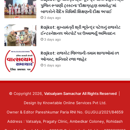
પુજિત રૂપાણી ટ્રસ્ટના ‘દીક્ષાગ્રહણ સમારોહ’માં
બાળકોને વૈદિક વિધિથી શિક્ષણની દીક્ષા અપાઈ
3 days ago
Rajkot: મુખ્યમંત્રી શ્રી ભૂપેન્દ્ર પટેલનું રાજકોટ
ઈન્ટરનેશનલ એરપોર્ટ પર ઉષ્માભર્યું અભિવાદન
3 days ago
Rajkot: રાજકોટ જિલ્લાની તમામ શાળાઓમાં ૦૧
ઓગસ્ટ, શનિવારે રજા જાહેર
5 days ago
© Copyright 2026,
Vatsalyam Samachar All Rights Reserved
|
Design by
Knowtable Online Services Pvt Ltd.
Owner & Editor Pareshkumar Paria RNI No. GUJGUJ/2021/84659
Address : Vatsalya, Pragaty Clinic, Ambedkar Coloney, Rohidash