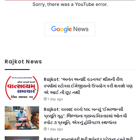
Sorry, there was a YouTube error.
Rajkot News
Rajkot: ‘અનંત અનાદિ વડનગર’ થીમની રીલ
સ્પર્ધામાં સ્ટોક્સ ઈમેજીસનો ઉપયોગ કરી શકાશે પણ
એ.આઈ.ની છૂટ નથી
1 day ago
Rajkot: વરસાદ વચ્ચે ૧૦૮ બન્યું ‘ઈમરજન્સી
પ્રસૂતિ ગૃહ’: જિલ્લાના ગ્રામ્ય વિસ્તારમાં ઓન ધી
સ્પોટ ૩ પ્રસૂતિ, એકનું હોસ્પિટલ સ્થળાંતર
1 day ago
Rajkot: મુખ્યમંત્રી શ્રી ભૂપેન્દ્ર પટેલના હસ્તે શ્રી