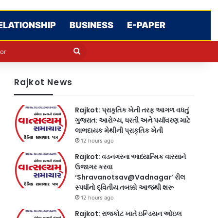
ELATIONSHIP
BUSINESS
E-PAPER
e
n
Search
for
Rajkot News
Rajkot: પ્રાકૃતિક ખેતી તરફ આગળ વધતું
ગુજરાત: આરોગ્ય, ધરતી અને પર્યાવરણ માટે
લાભદાયક મેથીની પ્રાકૃતિક ખેતી
12 hours ago
Rajkot: વડનગરના આધ્યાત્મિક વારસાને
ઉજાગર કરવા
‘Shravanotsav@Vadnagar’ રીલ
સ્પર્ધાનો દ્વિતીય તબક્કો આજથી શરૂ
12 hours ago
Rajkot: રાજકોટ ખાતે ઇન્ડિયન ઓઇલ