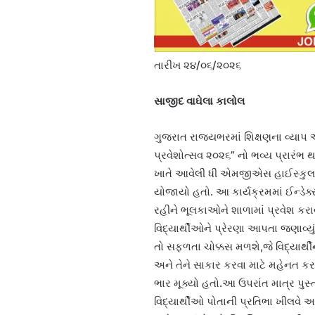
તારીખ ૨૪/૦૬/૨૦૨૬
સાજીદ વાઘેલા કાલોલ
ગુજરાત રાજ્યભરમાં શિક્ષણના વ્યાપ 
પ્રવેશોત્સવ ૨૦૨૬” નો ભવ્ય પ્રાર
ખાતે આવેલી ધી એમજીએસ હાઈસ્કુલ ખાત
યોજાયો હતો. આ કાર્યક્રમમાં ઈન્ડેક
રહીને ભૂલકાઓને શાળામાં પ્રવેશ કરાવ
વિદ્યાર્થીઓને પ્રેરણા આપતા જણાવ્યું
તો સફળતા ચોક્કસ મળશે,જે વિદ્યાર્થ
અને તેને સાકાર કરવા માટે મહેનત કરવા
ભાર મૂક્યો હતો.આ ઉપરાંત માત્ર પુસ્ત
વિદ્યાર્થીઓ પોતાની પ્રતિભા ખીલવે 