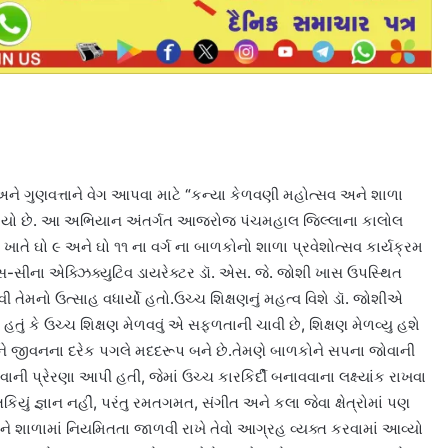
અને ગુણવત્તાને વેગ આપવા માટે “કન્યા કેળવણી મહોત્સવ અને શાળા
ંભ થયો છે. આ અભિયાન અંતર્ગત આજરોજ પંચમહાલ જિલ્લાના કાલોલ
ે ઘો ૯ અને ઘો ૧૧ ના વર્ગ ના બાળકોનો શાળા પ્રવેશોત્સવ કાર્યક્રમ
્સ-સીના એક્ઝિક્યુટિવ ડાયરેક્ટર ડૉ. એસ. જે. જોશી ખાસ ઉપસ્થિત
ી તેમનો ઉત્સાહ વધાર્યો હતો.ઉચ્ચ શિક્ષણનું મહત્વ વિશે ડૉ. જોશીએ
 હતું કે ઉચ્ચ શિક્ષણ મેળવવું એ સફળતાની ચાવી છે, શિક્ષણ મેળવ્યુ હશે
ીને જીવનના દરેક પગલે મદદરૂપ બને છે.તેમણે બાળકોને સપના જોવાની
ની પ્રેરણા આપી હતી, જેમાં ઉચ્ચ કારકિર્દી બનાવવાના લક્ષ્યાંક રાખવા
કિયું જ્ઞાન નહીં, પરંતુ રમતગમત, સંગીત અને કલા જેવા ક્ષેત્રોમાં પણ
અને શાળામાં નિયમિતતા જાળવી રાખે તેવો આગ્રહ વ્યક્ત કરવામાં આવ્યો