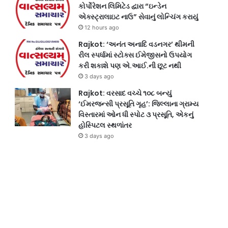
કોર્પોરેશન લિમિટેડ દ્વારા “ઇન્ડેન
એક્સ્ટ્રાલાઇટ નાઉ” સેવાનું લોન્ચિંગ કરાયું
12 hours ago
Rajkot: ‘અનંત અનાદિ વડનગર’ થીમની
રીલ સ્પર્ધામાં સ્ટોક્સ ઈમેજીસનો ઉપયોગ
કરી શકાશે પણ એ.આઈ.ની છૂટ નથી
3 days ago
Rajkot: વરસાદ વચ્ચે ૧૦૮ બન્યું
‘ઈમરજન્સી પ્રસૂતિ ગૃહ’: જિલ્લાના ગ્રામ્ય
વિસ્તારમાં ઓન ધી સ્પોટ ૩ પ્રસૂતિ, એકનું
હોસ્પિટલ સ્થળાંતર
3 days ago