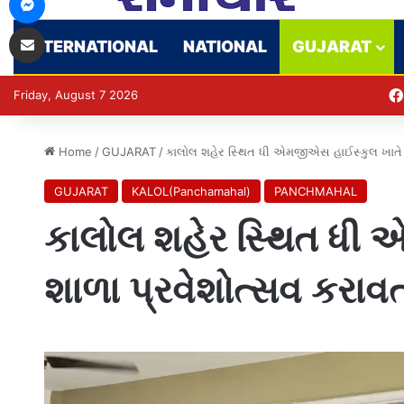
Share via Email
INTERNATIONAL
NATIONAL
GUJARAT
Friday, August 7 2026
Home
/
GUJARAT
/
કાલોલ શહેર સ્થિત ધી એમજીએસ હાઈસ્કુલ ખાતે શ
GUJARAT
KALOL(Panchamahal)
PANCHMAHAL
કાલોલ શહેર સ્થિત ધી
શાળા પ્રવેશોત્સવ કરાવત