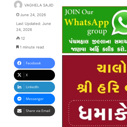
VAGHELA SAJID
June 24, 2026
Last Updated: June
24, 2026
12
1 minute read
Facebook
X
LinkedIn
Messenger
Share via Email