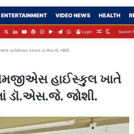
ENTERTAINMENT
VIDEO NEWS
HEALTH
R
Facebook
X
LinkedIn
YouTube
WordPress
Instagram
Google Play
Telegram
WhatsApp
Random Articl
Switch ski
Login
ાળા પ્રવેશોત્સવ કરાવતાં ડૉ.એસ.જે. જોશી.
 એમજીએસ હાઈસ્કુલ ખાતે
ાં ડૉ.એસ.જે. જોશી.