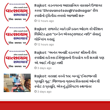
Rajkot: વડનગરના આધ્યાત્મિક વારસાને ઉજાગર
કરવા ‘Shravanotsav@Vadnagar’ રીલ
સ્પર્ધાનો દ્વિતીય તબક્કો આજથી શરૂ
12 hours ago
Rajkot: રાજકોટ ખાતે ઇન્ડિયન ઓઇલ કોર્પોરેશન
લિમિટેડ દ્વારા “ઇન્ડેન એક્સ્ટ્રાલાઇટ નાઉ” સેવાનું
લોન્ચિંગ કરાયું
12 hours ago
Rajkot: ‘અનંત અનાદિ વડનગર’ થીમની રીલ
સ્પર્ધામાં સ્ટોક્સ ઈમેજીસનો ઉપયોગ કરી શકાશે પણ
એ.આઈ.ની છૂટ નથી
3 days ago
Rajkot: વરસાદ વચ્ચે ૧૦૮ બન્યું ‘ઈમરજન્સી
પ્રસૂતિ ગૃહ’: જિલ્લાના ગ્રામ્ય વિસ્તારમાં ઓન ધી
સ્પોટ ૩ પ્રસૂતિ, એકનું હોસ્પિટલ સ્થળાંતર
3 days ago