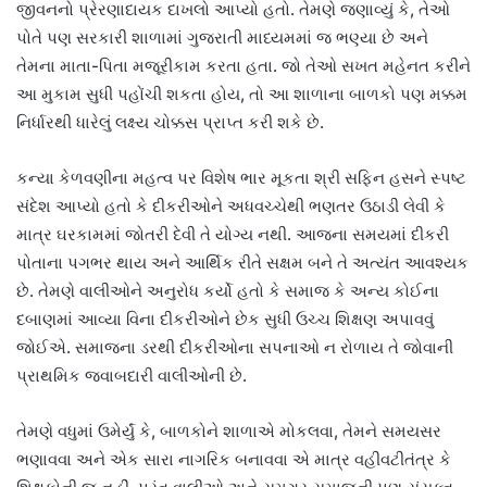
જીવનનો પ્રેરણાદાયક દાખલો આપ્યો હતો. તેમણે જણાવ્યું કે, તેઓ
પોતે પણ સરકારી શાળામાં ગુજરાતી માધ્યમમાં જ ભણ્યા છે અને
તેમના માતા-પિતા મજૂરીકામ કરતા હતા. જો તેઓ સખત મહેનત કરીને
આ મુકામ સુધી પહોંચી શકતા હોય, તો આ શાળાના બાળકો પણ મક્કમ
નિર્ધારથી ધારેલું લક્ષ્ય ચોક્કસ પ્રાપ્ત કરી શકે છે.
કન્યા કેળવણીના મહત્વ પર વિશેષ ભાર મૂકતા શ્રી સફિન હસને સ્પષ્ટ
સંદેશ આપ્યો હતો કે દીકરીઓને અધવચ્ચેથી ભણતર ઉઠાડી લેવી કે
માત્ર ઘરકામમાં જોતરી દેવી તે યોગ્ય નથી. આજના સમયમાં દીકરી
પોતાના પગભર થાય અને આર્થિક રીતે સક્ષમ બને તે અત્યંત આવશ્યક
છે. તેમણે વાલીઓને અનુરોધ કર્યો હતો કે સમાજ કે અન્ય કોઈના
દબાણમાં આવ્યા વિના દીકરીઓને છેક સુધી ઉચ્ચ શિક્ષણ અપાવવું
જોઈએ. સમાજના ડરથી દીકરીઓના સપનાઓ ન રોળાય તે જોવાની
પ્રાથમિક જવાબદારી વાલીઓની છે.
તેમણે વધુમાં ઉમેર્યું કે, બાળકોને શાળાએ મોકલવા, તેમને સમયસર
ભણાવવા અને એક સારા નાગરિક બનાવવા એ માત્ર વહીવટીતંત્ર કે