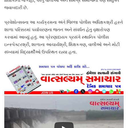
શિક્ષકોની જ નહીં, પરંતુ વાલીઓ અને સમગ્ર સમાજની પણ સંયુક્ત
જવાબદારી છે.
પ્રવેશોત્સવના આ કાર્યક્રમના અંતે જિલ્લા પોલીસ અધિક્ષકશ્રી હસ્તે
શાળા પરિસરમાં પર્યાવરણના જતન અને સંવર્ધન હેતુ વૃક્ષારોપણ
કરવામાં આવ્યું હતું. આ પ્રેરણાદાયક પ્રસંગે સ્થાનિક પોલીસ
ઇન્સ્પેક્ટરશ્રી, શાળાના આચાર્યશ્રી, શિક્ષકગણ, વાલીઓ અને મોટી
સંખ્યામાં વિદ્યાર્થીઓ ઉપસ્થિત રહ્યા હતા.