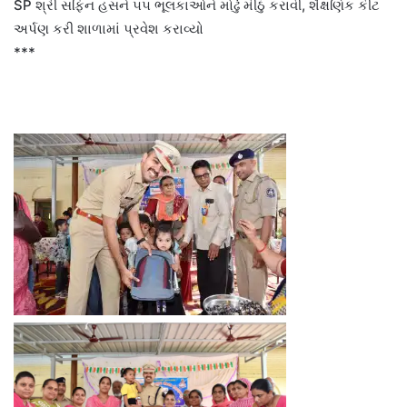
SP શ્રી સફિન હસને ૫૫ ભૂલકાઓને મોઢું મીઠું કરાવી, શૈક્ષણિક કીટ
અર્પણ કરી શાળામાં પ્રવેશ કરાવ્યો
***