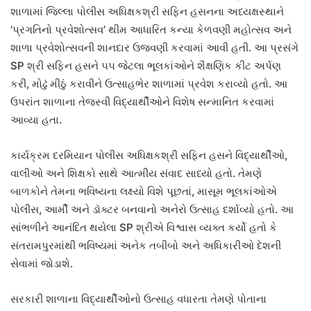
શાળામાં જિલ્લા પોલીસ અધિક્ષકશ્રી સફિન હસનના અધ્યક્ષસ્થાને
‘પ્રગતિનો પ્રવેશોત્સવ’ થીમ આધારિત કન્યા કેળવણી મહોત્સવ અને
શાળા પ્રવેશોત્સવની શાનદાર ઉજવણી કરવામાં આવી હતી. આ પ્રસંગે
SP શ્રી સફિન હસને ૫૫ જેટલા ભૂલકાંઓને શૈક્ષણિક કીટ અર્પણ
કરી, મોઢું મીઠું કરાવીને ઉત્સાહભેર શાળામાં પ્રવેશ કરાવ્યો હતો. આ
ઉપરાંત શાળાના તેજસ્વી વિદ્યાર્થીઓને વિશેષ સન્માનિત કરવામાં
આવ્યા હતા.
કાર્યક્રમ દરમિયાન પોલીસ અધિક્ષકશ્રી સફિન હસને વિદ્યાર્થીઓ,
વાલીઓ અને શિક્ષકો સાથે આત્મીય સંવાદ સાધ્યો હતો. તેમણે
બાળકોને તેમના ભવિષ્યના લક્ષ્યો વિશે પૂછતાં, માસૂમ ભૂલકાંઓએ
પોલીસ, આર્મી અને ડૉક્ટર બનવાનો અનેરો ઉત્સાહ દર્શાવ્યો હતો. આ
સાંભળીને આનંદિત થયેલા SP શ્રીએ વિશ્વાસ વ્યક્ત કર્યો હતો કે
સંતરામપુરમાંથી ભવિષ્યમાં અનેક તબીબો અને અધિકારીઓ દેશની
સેવામાં જોડાશે.
સરકારી શાળાના વિદ્યાર્થીઓનો ઉત્સાહ વધારતા તેમણે પોતાના