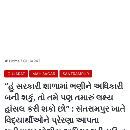
Home
/
GUJARAT
GUJARAT
MAHISAGAR
SANTRAMPUR
“હું સરકારી શાળામાં ભણીને અધિકારી
બની શકું, તો તમે પણ તમારું લક્ષ્ય
હાંસલ કરી શકો છો” : સંતરામપુર ખાતે
વિદ્યાર્થીઓને પ્રેરણા આપતા