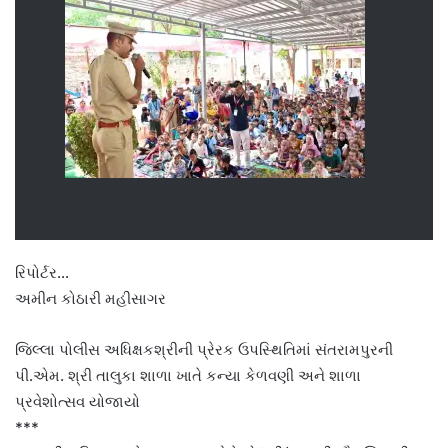
રિપોર્ટર…
અમીન કોઠારી મહીસાગર
જિલ્લા પોલીસ અધિક્ષકશ્રીની પ્રેરક ઉપસ્થિતિમાં સંતરામપુરની
પી.એમ. શ્રી તાલુકા શાળા ખાતે કન્યા કેળવણી અને શાળા
પ્રવેશોત્સવ યોજાયો
***