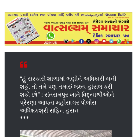
“હું સરકારી શાળામાં ભણીને અધિકારી બની
શકું, તો તમે પણ તમારું લક્ષ્ય હાંસલ કરી
શકો છો” : સંતરામપુર ખાતે વિદ્યાર્થીઓને
પ્રેરણા આપતા મહીસાગર પોલીસ
અધિક્ષકશ્રી સફિન હસન
***