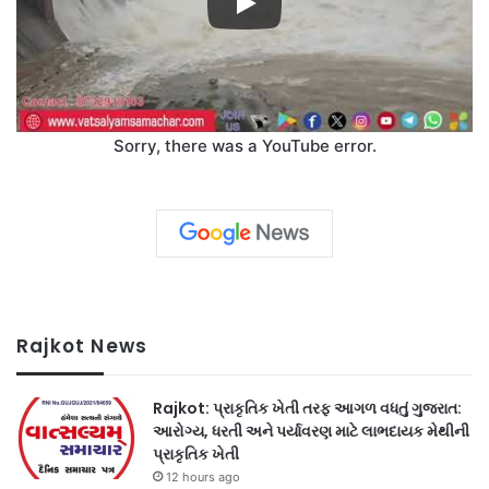
Sorry, there was a YouTube error.
Rajkot News
Rajkot: પ્રાકૃતિક ખેતી તરફ આગળ વધતું ગુજરાત:
આરોગ્ય, ધરતી અને પર્યાવરણ માટે લાભદાયક મેથીની
પ્રાકૃતિક ખેતી
12 hours ago