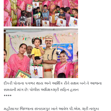
દીકરી પોતાના પગભર થાય અને આર્થિક રીતે સક્ષમ બને તે આજના
સમયની માંગ છે: પોલીસ અધિક્ષકશ્રી સફિન હસન
****
મહીસાગર જિલ્લાના સંતરામપુર ખાતે આવેલ પી.એમ. શ્રી તાલુકા