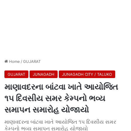
Home
/
GUJARAT
GUJARAT
JUNAGADH
JUNAGADH CITY / TALUKO
માણાવદરના બાંટવા ખાતે આયોજિત
૧૫ દિવસીય સમર કેમ્પનો ભવ્ય
સમાપન સમારોહ યોજાયો
માણાવદરના બાંટવા ખાતે આયોજિત ૧૫ દિવસીય સમર
કેમ્પનો ભવ્ય સમાપન સમારોહ યોજાયો