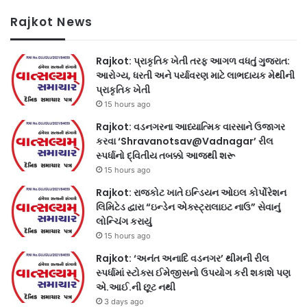
Rajkot News
Rajkot: પ્રાકૃતિક ખેતી તરફ આગળ વધતું ગુજરાત:
આરોગ્ય, ધરતી અને પર્યાવરણ માટે લાભદાયક મેથીની
પ્રાકૃતિક ખેતી
15 hours ago
Rajkot: વડનગરના આધ્યાત્મિક વારસાને ઉજાગર
કરવા ‘Shravanotsav@Vadnagar’ રીલ
સ્પર્ધાનો દ્વિતીય તબક્કો આજથી શરૂ
15 hours ago
Rajkot: રાજકોટ ખાતે ઇન્ડિયન ઓઇલ કોર્પોરેશન
લિમિટેડ દ્વારા “ઇન્ડેન એક્સ્ટ્રાલાઇટ નાઉ” સેવાનું
લોન્ચિંગ કરાયું
15 hours ago
Rajkot: ‘અનંત અનાદિ વડનગર’ થીમની રીલ
સ્પર્ધામાં સ્ટોક્સ ઈમેજીસનો ઉપયોગ કરી શકાશે પણ
એ.આઈ.ની છૂટ નથી
3 days ago