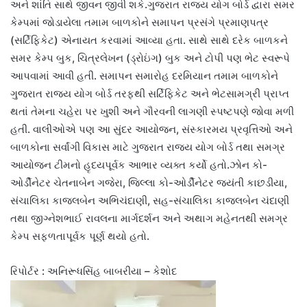
અને શાંતિ સાથે જીવન જીવી શકે.ગુજરાત રાજ્ય યોગ બોર્ડ દ્વારા સમર
કેમ્પમાં જોડાયેલા તમામ બાળકોને સમાપન પ્રસંગે પ્રમાણપત્ર
(સર્ટિફિકેટ) એનાયત કરવામાં આવ્યા હતા. સાથે સાથે દરેક બાળકને
સમર કેમ્પ બુક, ચિત્રલેખન (ડ્રોઇંગ) બુક અને ટોપી પણ ભેટ સ્વરૂપે
આપવામાં આવી હતી. સમાપન સમારોહ દરમિયાન તમામ બાળકોને
ગુજરાત રાજ્ય યોગ બોર્ડ તરફથી સર્ટિફિકેટ અને ભેટસામગ્રી પ્રાપ્ત
થતાં તેમના ચહેરા પર ખુશી અને ગૌરવની લાગણી સ્પષ્ટપણે જોવા મળી
હતી. વાલીઓએ પણ આ સુંદર આયોજન, સંસ્કારમય પ્રવૃત્તિઓ અને
બાળકોના સર્વાંગી વિકાસ માટે ગુજરાત રાજ્ય યોગ બોર્ડ તથા સમગ્ર
આયોજન ટીમનો હૃદયપૂર્વક આભાર વ્યક્ત કર્યો હતો.ઝોન કો-
ઓર્ડીનેટર ચેતનાબેન ગજેરા, જિલ્લા કો-ઓર્ડીનેટર જયંતી કાછડીયા,
સંચાલિકા કાજલબેન અભિચંદાણી, સહ-સંચાલિકા કાજલબેન ચંદાણી
તથા જીગ્નેશભાઈ રાવલના માર્ગદર્શન અને અથાગ મહેનતથી સમગ્ર
કેમ્પ સફળતાપૂર્વક પૂર્ણ થયો હતો.
રિપોર્ટર : અનિરૂધસિંહ બાબરીયા – કેશોદ