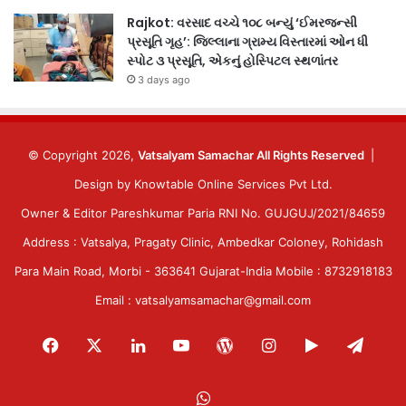
Rajkot: વરસાદ વચ્ચે ૧૦૮ બન્યું ‘ઈમરજન્સી
પ્રસૂતિ ગૃહ’: જિલ્લાના ગ્રામ્ય વિસ્તારમાં ઓન ધી
સ્પોટ ૩ પ્રસૂતિ, એકનું હોસ્પિટલ સ્થળાંતર
3 days ago
© Copyright 2026,
Vatsalyam Samachar All Rights Reserved
|
Design by
Knowtable Online Services Pvt Ltd.
Owner & Editor Pareshkumar Paria RNI No. GUJGUJ/2021/84659
Address : Vatsalya, Pragaty Clinic, Ambedkar Coloney, Rohidash
Para Main Road, Morbi - 363641 Gujarat-India Mobile : 8732918183
Email : vatsalyamsamachar@gmail.com
Facebook
X
LinkedIn
YouTube
WordPress
Instagram
Google
Tele
Play
WhatsApp