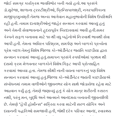
જોઈ સમગ્ર કાર્યક્રમ ભાવવિભોર બની ગયો હતો.આ પ્રસંગે
ડૉ.સુરેજા, શાળાના ટ્રસ્ટીશ્રીઓ, પ્રિન્સિપાલશ્રી, નગરપાલિકાના
માજીપ્રમુખશ્રી તેમજ અન્ય આગેવાન મહાનુભાવોની વિશેષ ઉપસ્થિતિ
રહી હતી. તમામ દાતાશ્રીઓનું જાહેર સન્માન કરવામાં આવ્યું હતું
અને તેમની સેવાભાવનાને હૃદયપૂર્વક બિરદાવવામાં આવી હતી.સમર
કેમ્પને સફળ બનાવવા માટે ૧૦ થી વધુ બહેનોએ નિઃસ્વાર્થ ભાવથી સેવા
આપી હતી. તેમના અવિરત પરિશ્રમ, સમર્પણ અને બાળકો પ્રત્યેના
પ્રેમ બદલ તેમનું વિશેષ જિલ્લા કો-ઓર્ડીનેટર જયંતિ કાછડીયા દ્વારા
સન્માન કરવામાં આવ્યું હતું.સમાપન પ્રસંગે સ્પર્ધાઓમાં પ્રથમ થી
દસમો ક્રમ મેળવનાર બાળકોને વિશેષ ગિફ્ટ આપી પ્રોત્સાહિત
કરવામાં આવ્યા હતા. તેમજ સૌથી નાની વયના બાળકનું પણ વિશેષ
સન્માન કરવામાં આવ્યું હતું.જિલ્લા કો-ઓર્ડીનેટર જયંતી કાછડીયાએ
સંબોધનમાં તમામ વાલીઓને જીવનભર યોગ સાથે જોડાયેલા રહેવા માટે
આહ્વાન કર્યું હતું. તેમણે જણાવ્યું હતું કે યોગ માત્ર શરીરની કસરત
નથી, પરંતુ મન, બુદ્ધિ અને આત્માને આનંદમય બનાવતી જીવનશૈલી
છે. તેમણે “હેપી હોર્મોન્સ” સક્રિય કરવા માટેની સરળ યોગિક અને
ધ્યાનની પદ્ધતિઓ સમજાવી હતી, જેથી દરેક પરિવાર આનંદ, સ્વાસ્થ્ય