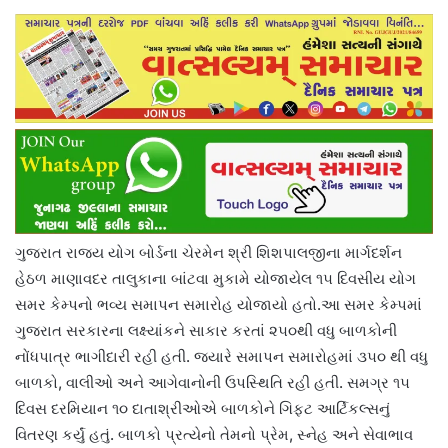
ગુજરાત રાજ્ય યોગ બોર્ડના ચેરમેન શ્રી શિશપાલજીના માર્ગદર્શન
હેઠળ માણાવદર તાલુકાના બાંટવા મુકામે યોજાયેલ ૧૫ દિવસીય યોગ
સમર કેમ્પનો ભવ્ય સમાપન સમારોહ યોજાયો હતો.આ સમર કેમ્પમાં
ગુજરાત સરકારના લક્ષ્યાંકને સાકાર કરતાં ૨૫૦થી વધુ બાળકોની
નોંધપાત્ર ભાગીદારી રહી હતી. જ્યારે સમાપન સમારોહમાં ૩૫૦ થી વધુ
બાળકો, વાલીઓ અને આગેવાનોની ઉપસ્થિતિ રહી હતી. સમગ્ર ૧૫
દિવસ દરમિયાન ૧૦ દાતાશ્રીઓએ બાળકોને ગિફ્ટ આર્ટિકલ્સનું
વિતરણ કર્યું હતું. બાળકો પ્રત્યેનો તેમનો પ્રેમ, સ્નેહ અને સેવાભાવ