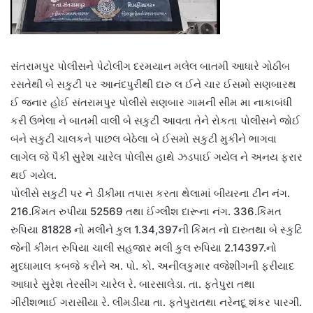
સંતરામપુર પોલીસને પેટોલીગ દરમયાન મલેલ બાતમી આધારે ગોઠીબ
રસતેથી બે સકુટી પર આનંદપુરીથી દારુ લ ઈને ચાર ઈસમો સણબારથ
ઈ જનાર હોઈ સંતરામપુર પોલીસે સણબાર ગામની સીમ મા નાકાબંધી
કરી ઉભેલા ને બાતમી વાલી બે સકુટી આવતા તેને રોકતા પોલીસને જોઈ
બંને સકુટી ચાલકને પાછલ બેઠેલા બે ઈસમો સકુટી મુકીને ભાગવા
લાગેલ જે પૈકી સુરેશ ચારેલ પોલીસ હાથે ઝડપાઈ ગયેલ ને અનય ફરાર
થઈ ગયેલ.
પોલીસે સકુટી પર ને ડીકીમા તપાસ કરતા થેલામાં બીયરના ટીન નંગ.
216.કિંમત રુપીયા 52569 તથા ઈંગ્લીશ દારૂના નંગ. 336.કિંમત
રુપિયા 81828 નો મલીને કુલ 1.34,397ની કિંમત નો દારુતથા બે સ્કુટિ
જેની કીમત રુપિયા ચાલી સહજાર મલી કુલ રુપિયા 2.14397.નો
મુદધામાલ કબજે કરીને અ. પો. કો. અનીલકુમાર વજેશીગની ફરીયાદ
આધારે સુરેશ તેરસીગ ચારેલ રે. બારસાલેડા. તા. ફતેપુરા તથા
ગીરીશભાઈ ગરાસીયા રે. લીમડીયા તા. ફતેપુરાતથા નરેનદૂ શંકર પારગી.