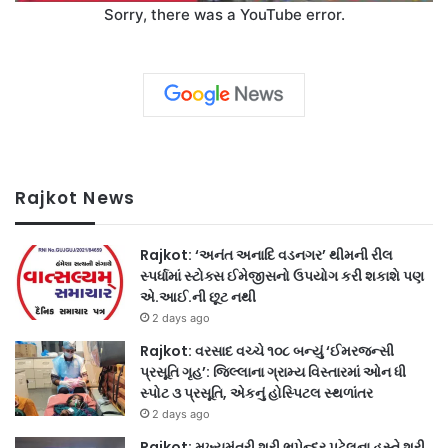
Sorry, there was a YouTube error.
Rajkot News
Rajkot: ‘અનંત અનાદિ વડનગર’ થીમની રીલ
સ્પર્ધામાં સ્ટોક્સ ઈમેજીસનો ઉપયોગ કરી શકાશે પણ
એ.આઈ.ની છૂટ નથી
2 days ago
Rajkot: વરસાદ વચ્ચે ૧૦૮ બન્યું ‘ઈમરજન્સી
પ્રસૂતિ ગૃહ’: જિલ્લાના ગ્રામ્ય વિસ્તારમાં ઓન ધી
સ્પોટ ૩ પ્રસૂતિ, એકનું હોસ્પિટલ સ્થળાંતર
2 days ago
Rajkot: મુખ્યમંત્રી શ્રી ભૂપેન્દ્ર પટેલના હસ્તે શ્રી