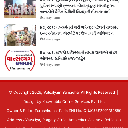
પુજિત રૂપાણી ટ્રસ્ટના ‘દીક્ષાગ્રહણ સમારોહ’માં
બાળકોને વૈદિક વિધિથી શિક્ષણની દીક્ષા અપાઈ
4 days ago
Rajkot: મુખ્યમંત્રી શ્રી ભૂપેન્દ્ર પટેલનું રાજકોટ
ઈન્ટરનેશનલ એરપોર્ટ પર ઉષ્માભર્યું અભિવાદન
4 days ago
Rajkot: રાજકોટ જિલ્લાની તમામ શાળાઓમાં ૦૧
ઓગસ્ટ, શનિવારે રજા જાહેર
6 days ago
© Copyright 2026,
Vatsalyam Samachar All Rights Reserved
|
Design by
Knowtable Online Services Pvt Ltd.
Owner & Editor Pareshkumar Paria RNI No. GUJGUJ/2021/84659
Address : Vatsalya, Pragaty Clinic, Ambedkar Coloney, Rohidash