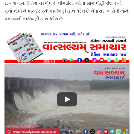
રે. નવાગામ. મિતેશ ચરપોપ રે. લીમડીયા ઓના સામે પોહીબીશન નો
ગુનો નોધી ને કાયદેસરની કાયૅવાહી હાથ ધરેલ છે ને ફરાર આરોપીઓની
પકડવાની કાયૅવાહી હાથ ધરેલ છે.