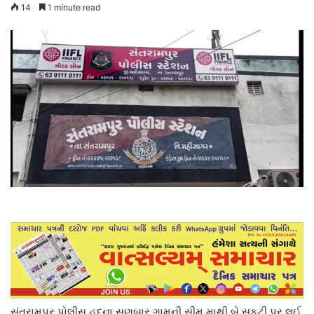
14
1 minute read
સંતરામપુર પોલીસ હદના સણબાર ગામની સીમ માથી બે સકુટી પર લઈ