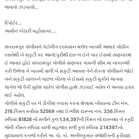
જવાતો ઝડપાયો…
રિપોર્ટર…
અમીન કોઠારી મહીસાગર….
સંતરામપુર પોલીસને પેટોલીગ દરમયાન મલેલ બાતમી આધારે ગોઠીબ
રસતેથી બે સકુટી પર આનંદપુરીથી દારુ લ ઈને ચાર ઈસમો સણબારથ
ઈ જનાર હોઈ સંતરામપુર પોલીસે સણબાર ગામની સીમ મા નાકાબંધી
કરી ઉભેલા ને બાતમી વાલી બે સકુટી આવતા તેને રોકતા પોલીસને જોઈ
બંને સકુટી ચાલકને પાછલ બેઠેલા બે ઈસમો સકુટી મુકીને ભાગવા
લાગેલ જે પૈકી સુરેશ ચારેલ પોલીસ હાથે ઝડપાઈ ગયેલ ને અનય ફરાર
થઈ ગયેલ.
પોલીસે સકુટી પર ને ડીકીમા તપાસ કરતા થેલામાં બીયરના ટીન નંગ.
216.કિંમત રુપીયા 52569 તથા ઈંગ્લીશ દારૂના નંગ. 336.કિંમત
રુપિયા 81828 નો મલીને કુલ 1.34,397ની કિંમત નો દારુતથા બે સ્કુટિ
જેની કીમત રુપિયા ચાલી સહજાર મલી કુલ રુપિયા 2.14397.નો
મુદધામાલ કબજે કરીને અ. પો. કો. અનીલકુમાર વજેશીગની ફરીયાદ