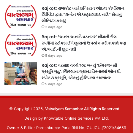
Rajkot: રાજકોટ ખાતે ઇન્ડિયન ઓઇલ કોર્પોરેશન
લિમિટેડ દ્વારા “ઇન્ડેન એક્સ્ટ્રાલાઇટ નાઉ” સેવાનું
લોન્ચિંગ કરાયું
3 days ago
Rajkot: ‘અનંત અનાદિ વડનગર’ થીમની રીલ
સ્પર્ધામાં સ્ટોક્સ ઈમેજીસનો ઉપયોગ કરી શકાશે પણ
એ.આઈ.ની છૂટ નથી
5 days ago
Rajkot: વરસાદ વચ્ચે ૧૦૮ બન્યું ‘ઈમરજન્સી
પ્રસૂતિ ગૃહ’: જિલ્લાના ગ્રામ્ય વિસ્તારમાં ઓન ધી
સ્પોટ ૩ પ્રસૂતિ, એકનું હોસ્પિટલ સ્થળાંતર
5 days ago
© Copyright 2026,
Vatsalyam Samachar All Rights Reserved
|
Design by
Knowtable Online Services Pvt Ltd.
Owner & Editor Pareshkumar Paria RNI No. GUJGUJ/2021/84659