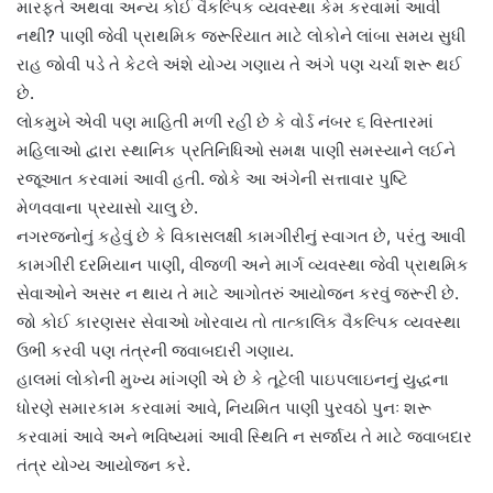
મારફતે અથવા અન્ય કોઈ વૈકલ્પિક વ્યવસ્થા કેમ કરવામાં આવી
નથી? પાણી જેવી પ્રાથમિક જરૂરિયાત માટે લોકોને લાંબા સમય સુધી
રાહ જોવી પડે તે કેટલે અંશે યોગ્ય ગણાય તે અંગે પણ ચર્ચા શરૂ થઈ
છે.
લોકમુખે એવી પણ માહિતી મળી રહી છે કે વોર્ડ નંબર ૬ વિસ્તારમાં
મહિલાઓ દ્વારા સ્થાનિક પ્રતિનિધિઓ સમક્ષ પાણી સમસ્યાને લઈને
રજૂઆત કરવામાં આવી હતી. જોકે આ અંગેની સત્તાવાર પુષ્ટિ
મેળવવાના પ્રયાસો ચાલુ છે.
નગરજનોનું કહેવું છે કે વિકાસલક્ષી કામગીરીનું સ્વાગત છે, પરંતુ આવી
કામગીરી દરમિયાન પાણી, વીજળી અને માર્ગ વ્યવસ્થા જેવી પ્રાથમિક
સેવાઓને અસર ન થાય તે માટે આગોતરું આયોજન કરવું જરૂરી છે.
જો કોઈ કારણસર સેવાઓ ખોરવાય તો તાત્કાલિક વૈકલ્પિક વ્યવસ્થા
ઉભી કરવી પણ તંત્રની જવાબદારી ગણાય.
હાલમાં લોકોની મુખ્ય માંગણી એ છે કે તૂટેલી પાઇપલાઇનનું યુદ્ધના
ધોરણે સમારકામ કરવામાં આવે, નિયમિત પાણી પુરવઠો પુનઃ શરૂ
કરવામાં આવે અને ભવિષ્યમાં આવી સ્થિતિ ન સર્જાય તે માટે જવાબદાર
તંત્ર યોગ્ય આયોજન કરે.