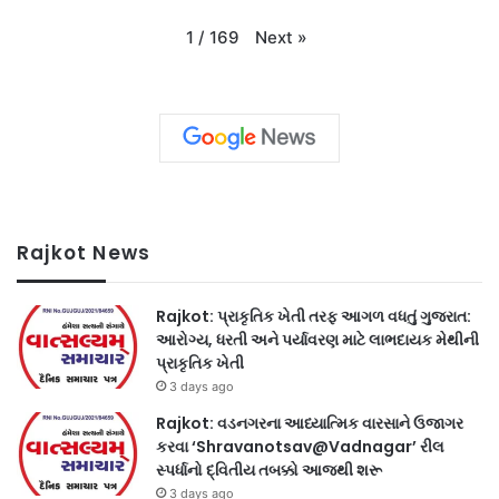
Next
»
1
/
169
Rajkot News
Rajkot: પ્રાકૃતિક ખેતી તરફ આગળ વધતું ગુજરાત:
આરોગ્ય, ધરતી અને પર્યાવરણ માટે લાભદાયક મેથીની
પ્રાકૃતિક ખેતી
3 days ago
Rajkot: વડનગરના આધ્યાત્મિક વારસાને ઉજાગર
કરવા ‘Shravanotsav@Vadnagar’ રીલ
સ્પર્ધાનો દ્વિતીય તબક્કો આજથી શરૂ
3 days ago