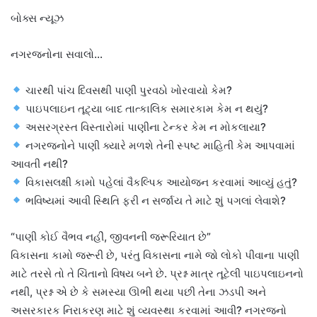
બોક્સ ન્યૂઝ
નગરજનોના સવાલો…
ચારથી પાંચ દિવસથી પાણી પુરવઠો ખોરવાયો કેમ?
પાઇપલાઇન તૂટ્યા બાદ તાત્કાલિક સમારકામ કેમ ન થયું?
અસરગ્રસ્ત વિસ્તારોમાં પાણીના ટેન્કર કેમ ન મોકલાયા?
નગરજનોને પાણી ક્યારે મળશે તેની સ્પષ્ટ માહિતી કેમ આપવામાં
આવતી નથી?
વિકાસલક્ષી કામો પહેલાં વૈકલ્પિક આયોજન કરવામાં આવ્યું હતું?
ભવિષ્યમાં આવી સ્થિતિ ફરી ન સર્જાય તે માટે શું પગલાં લેવાશે?
“પાણી કોઈ વૈભવ નહીં, જીવનની જરૂરિયાત છે”
વિકાસના કામો જરૂરી છે, પરંતુ વિકાસના નામે જો લોકો પીવાના પાણી
માટે તરસે તો તે ચિંતાનો વિષય બને છે. પ્રશ્ન માત્ર તૂટેલી પાઇપલાઇનનો
નથી, પ્રશ્ન એ છે કે સમસ્યા ઊભી થયા પછી તેના ઝડપી અને
અસરકારક નિરાકરણ માટે શું વ્યવસ્થા કરવામાં આવી? નગરજનો