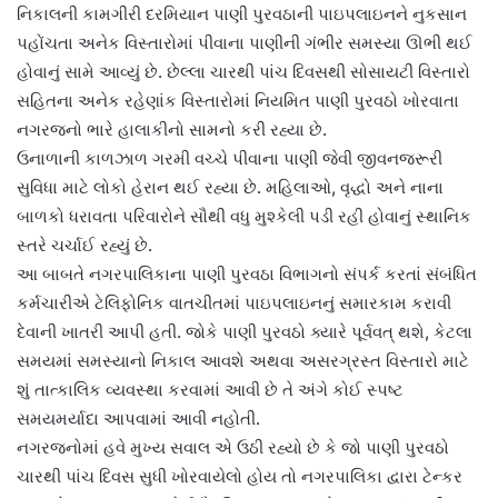
નિકાલની કામગીરી દરમિયાન પાણી પુરવઠાની પાઇપલાઇનને નુકસાન
પહોંચતા અનેક વિસ્તારોમાં પીવાના પાણીની ગંભીર સમસ્યા ઊભી થઈ
હોવાનું સામે આવ્યું છે. છેલ્લા ચારથી પાંચ દિવસથી સોસાયટી વિસ્તારો
સહિતના અનેક રહેણાંક વિસ્તારોમાં નિયમિત પાણી પુરવઠો ખોરવાતા
નગરજનો ભારે હાલાકીનો સામનો કરી રહ્યા છે.
ઉનાળાની કાળઝાળ ગરમી વચ્ચે પીવાના પાણી જેવી જીવનજરૂરી
સુવિધા માટે લોકો હેરાન થઈ રહ્યા છે. મહિલાઓ, વૃદ્ધો અને નાના
બાળકો ધરાવતા પરિવારોને સૌથી વધુ મુશ્કેલી પડી રહી હોવાનું સ્થાનિક
સ્તરે ચર્ચાઈ રહ્યું છે.
આ બાબતે નગરપાલિકાના પાણી પુરવઠા વિભાગનો સંપર્ક કરતાં સંબંધિત
કર્મચારીએ ટેલિફોનિક વાતચીતમાં પાઇપલાઇનનું સમારકામ કરાવી
દેવાની ખાતરી આપી હતી. જોકે પાણી પુરવઠો ક્યારે પૂર્વવત્ થશે, કેટલા
સમયમાં સમસ્યાનો નિકાલ આવશે અથવા અસરગ્રસ્ત વિસ્તારો માટે
શું તાત્કાલિક વ્યવસ્થા કરવામાં આવી છે તે અંગે કોઈ સ્પષ્ટ
સમયમર્યાદા આપવામાં આવી નહોતી.
નગરજનોમાં હવે મુખ્ય સવાલ એ ઉઠી રહ્યો છે કે જો પાણી પુરવઠો
ચારથી પાંચ દિવસ સુધી ખોરવાયેલો હોય તો નગરપાલિકા દ્વારા ટેન્કર