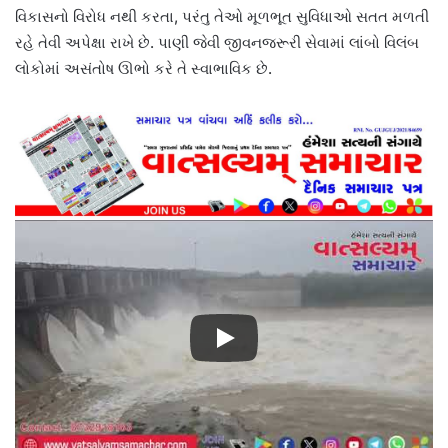
વિકાસનો વિરોધ નથી કરતા, પરંતુ તેઓ મૂળભૂત સુવિધાઓ સતત મળતી
રહે તેવી અપેક્ષા રાખે છે. પાણી જેવી જીવનજરૂરી સેવામાં લાંબો વિલંબ
લોકોમાં અસંતોષ ઊભો કરે તે સ્વાભાવિક છે.