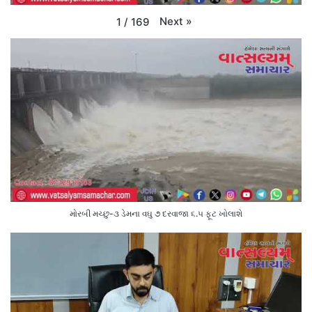
Next
»
1
/
169
મોરબી મચ્છુ-૩ ડેમના વઘુ ૭ દરવાજા ૬.૫ ફૂટ ખોલાશે