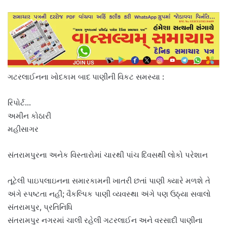
ગટરલાઈનના ખોદકામ બાદ પાણીની વિકટ સમસ્યા :
રિપોર્ટ…
અમીન કોઠારી
મહીસાગર
સંતરામપુરના અનેક વિસ્તારોમાં ચારથી પાંચ દિવસથી લોકો પરેશાન
તૂટેલી પાઇપલાઇનના સમારકામની ખાતરી છતાં પાણી ક્યારે મળશે તે
અંગે સ્પષ્ટતા નહીં; વૈકલ્પિક પાણી વ્યવસ્થા અંગે પણ ઉઠ્યા સવાલો
સંતરામપુર, પ્રતિનિધિ
સંતરામપુર નગરમાં ચાલી રહેલી ગટરલાઈન અને વરસાદી પાણીના