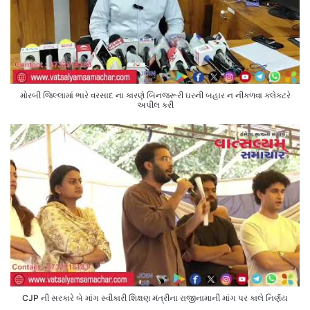
મોરબી જિલ્લામાં ભારે વરસાદ ના કારણે બિનજરૂરી ઘરની બહાર ન નીકળવા કલેક્ટરે
અપીલ કરી
CJP ની સરકારે બે માંગ સ્વીકારી શિક્ષણ મંત્રીના રાજીનામાની માંગ પર કાલે નિર્ણય