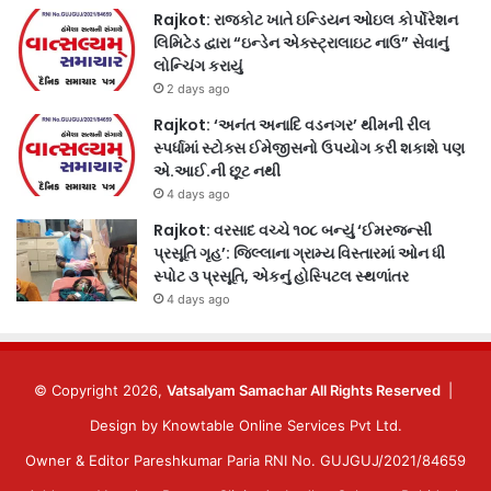
Rajkot: રાજકોટ ખાતે ઇન્ડિયન ઓઇલ કોર્પોરેશન
લિમિટેડ દ્વારા “ઇન્ડેન એક્સ્ટ્રાલાઇટ નાઉ” સેવાનું
લોન્ચિંગ કરાયું
2 days ago
Rajkot: ‘અનંત અનાદિ વડનગર’ થીમની રીલ
સ્પર્ધામાં સ્ટોક્સ ઈમેજીસનો ઉપયોગ કરી શકાશે પણ
એ.આઈ.ની છૂટ નથી
4 days ago
Rajkot: વરસાદ વચ્ચે ૧૦૮ બન્યું ‘ઈમરજન્સી
પ્રસૂતિ ગૃહ’: જિલ્લાના ગ્રામ્ય વિસ્તારમાં ઓન ધી
સ્પોટ ૩ પ્રસૂતિ, એકનું હોસ્પિટલ સ્થળાંતર
4 days ago
© Copyright 2026,
Vatsalyam Samachar All Rights Reserved
|
Design by
Knowtable Online Services Pvt Ltd.
Owner & Editor Pareshkumar Paria RNI No. GUJGUJ/2021/84659