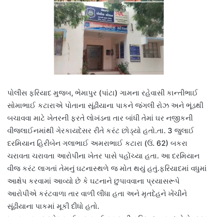
પોલીસ ફરિયાદ મુજબ, ભેમાપુર (પાંટા) ગામના રહેવાસી કાન્તીભાઈ
સોમાભાઈ કટારાએ પોતાના સૂંઢીયાના પાકને જંગલી રોઝ અને ભૂંડથી
બચાવવા માટે ખેતરની ફરતે લોખંડના તાર બાંધી તેમાં ઘર નજીકની
વીજલાઈનમાંથી ગેરકાયદેસર રીતે કરંટ છોડ્યો હતો.તા. 3 જુલાઈ
દરમિયાન હિરીબેન ગલાભાઈ અમરાભાઈ કટારા (ઉં. 62) બકરા
ચરાવતા ચરાવતા આરોપીના ખેતર પાસે પહોંચ્યા હતા. આ દરમિયાન
વીજ કરંટ લાગતાં તેમનું ઘટનાસ્થળે જ મોત થયું હતું.ફરિયાદમાં વધુમાં
આક્ષેપ કરવામાં આવ્યો છે કે ઘટનાને છુપાવવાના પ્રયાસરૂપે
આરોપીએ કરંટવાળા તાર વાળી લીધા હતા અને મૃતદેહને ખેંચીને
સૂંઢીયાના પાકમાં મૂકી દીધો હતો.