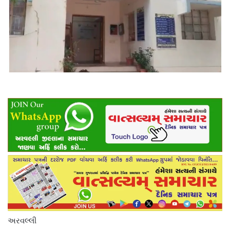
અરવલ્લી