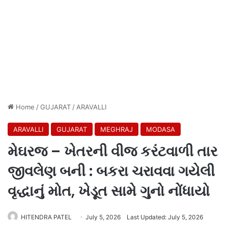
Home
/
GUJARAT
/
ARAVALLI
ARAVALLI
GUJARAT
MEGHRAJ
MODASA
મેઘરજ – ખેતરની વીજ કરંટવાળી તાર
જીવલેણ બની : બકરા ચરાવવા ગયેલી
વૃદ્ધાનું મોત, ખેડૂત સામે ગુનો નોંધાયો
HITENDRA PATEL
July 5, 2026
Last Updated: July 5, 2026