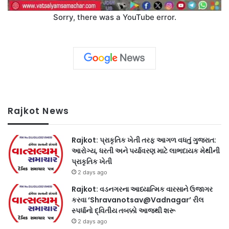
Sorry, there was a YouTube error.
Rajkot News
Rajkot: પ્રાકૃતિક ખેતી તરફ આગળ વધતું ગુજરાત:
આરોગ્ય, ધરતી અને પર્યાવરણ માટે લાભદાયક મેથીની
પ્રાકૃતિક ખેતી
2 days ago
Rajkot: વડનગરના આધ્યાત્મિક વારસાને ઉજાગર
કરવા ‘Shravanotsav@Vadnagar’ રીલ
સ્પર્ધાનો દ્વિતીય તબક્કો આજથી શરૂ
2 days ago