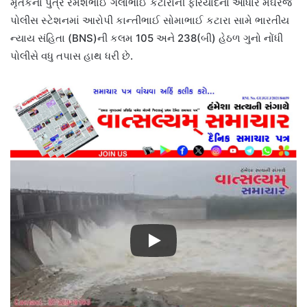
મૃતકના પુત્ર રમેશભાઈ ગલાભાઈ કટારાની ફરિયાદના આધારે મેઘરજ
પોલીસ સ્ટેશનમાં આરોપી કાન્તીભાઈ સોમાભાઈ કટારા સામે ભારતીય
ન્યાય સંહિતા (BNS)ની કલમ 105 અને 238(બી) હેઠળ ગુનો નોંધી
પોલીસે વધુ તપાસ હાથ ધરી છે.