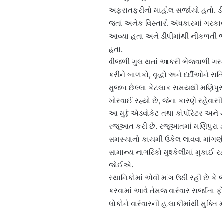
અફરાતફરીનો માહોલ સર્જાયો હતો. ડ
જતાં અનેક વિસ્તારો અંધકારમાં ગરક
આવ્યા હતા અને ડીપીમાંથી નીકળતી જ
હતા.
વીજળી ગુલ થતાં આકરી ભેજવાળી ગરમી
કરીને બાળકો, વૃદ્ધો અને દર્દીઓને રા
મુજબ છેલ્લા કેટલાક સમયથી મણિપુરા ફ
ખોરવાઈ રહ્યો છે, જેના કારણે રહેવાસી
આ મુદ્દે એડવોકેટ તથા કોર્પોરેટર અ
રજૂઆત કરી છે. રજૂઆતમાં મણિપુરા ફી
સમસ્યાનો કાયમી ઉકેલ લાવવા માંગણી ક
સામાન્ય નાગરિકો મુશ્કેલીમાં મુકાઈ 
જોઈએ.
સ્થાનિકોમાં એવી માંગ ઉઠી રહી છે 
કરવામાં આવે તેમજ વારંવાર સર્જાતા
લોકોને વારંવારની હાલાકીમાંથી મુક્ત