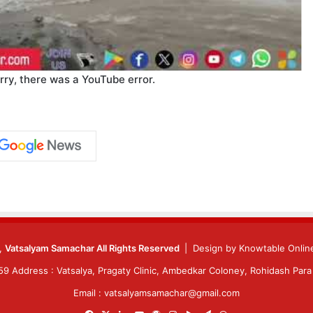
rry, there was a YouTube error.
6,
Vatsalyam Samachar All Rights Reserved
| Design by
Knowtable Online
 Address : Vatsalya, Pragaty Clinic, Ambedkar Coloney, Rohidash Para 
Email : vatsalyamsamachar@gmail.com