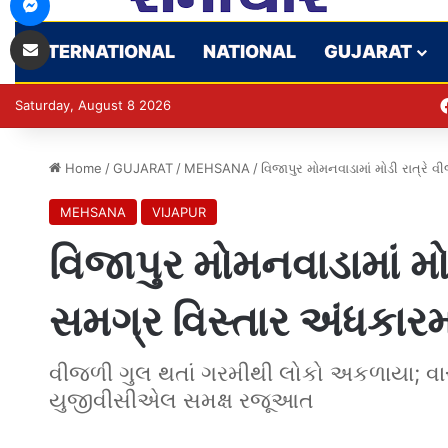
Share via Email
INTERNATIONAL
NATIONAL
GUJARAT
Saturday, August 8 2026
Home
/
GUJARAT
/
MEHSANA
/
વિજાપુર મોમનવાડામાં મોડી રાત્રે 
MEHSANA
VIJAPUR
વિજાપુર મોમનવાડામાં મો
સમગ્ર વિસ્તાર અંધકારમ
વીજળી ગુલ થતાં ગરમીથી લોકો અકળાયા; વારંવાર
યુજીવીસીએલ સમક્ષ રજૂઆત