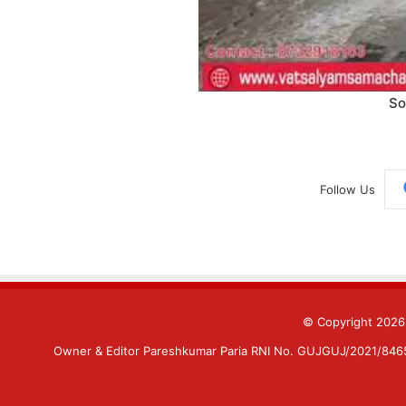
So
Follow Us
© Copyright 202
Owner & Editor Pareshkumar Paria RNI No. GUJGUJ/2021/84659