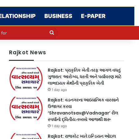
ELATIONSHIP
BUSINESS
E-PAPER
le
in
Search
for
Rajkot News
Rajkot: પ્રાકૃતિક ખેતી તરફ આગળ વધતું
ગુજરાત: આરોગ્ય, ધરતી અને પર્યાવરણ માટે
લાભદાયક મેથીની પ્રાકૃતિક ખેતી
1 day ago
Rajkot: વડનગરના આધ્યાત્મિક વારસાને
ઉજાગર કરવા
‘Shravanotsav@Vadnagar’ રીલ
સ્પર્ધાનો દ્વિતીય તબક્કો આજથી શરૂ
1 day ago
Rajkot: રાજકોટ ખાતે ઇન્ડિયન ઓઇલ