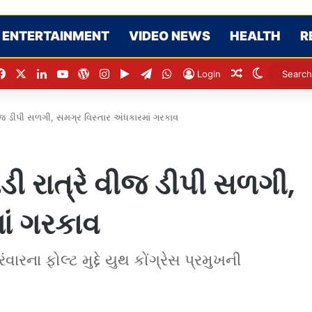
ENTERTAINMENT
VIDEO NEWS
HEALTH
R
Facebook
X
LinkedIn
YouTube
WordPress
Instagram
Google Play
Telegram
WhatsApp
Random Artic
Switch sk
Login
વીજ ડીપી સળગી, સમગ્ર વિસ્તાર અંધકારમાં ગરકાવ
ડી રાત્રે વીજ ડીપી સળગી,
ાં ગરકાવ
ના ફોલ્ટ મુદ્દે યુથ કોંગ્રેસ પ્રમુખની