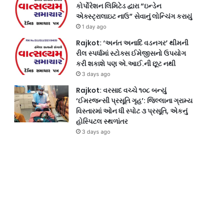
કોર્પોરેશન લિમિટેડ દ્વારા “ઇન્ડેન
એક્સ્ટ્રાલાઇટ નાઉ” સેવાનું લોન્ચિંગ કરાયું
1 day ago
Rajkot: ‘અનંત અનાદિ વડનગર’ થીમની
રીલ સ્પર્ધામાં સ્ટોક્સ ઈમેજીસનો ઉપયોગ
કરી શકાશે પણ એ.આઈ.ની છૂટ નથી
3 days ago
Rajkot: વરસાદ વચ્ચે ૧૦૮ બન્યું
‘ઈમરજન્સી પ્રસૂતિ ગૃહ’: જિલ્લાના ગ્રામ્ય
વિસ્તારમાં ઓન ધી સ્પોટ ૩ પ્રસૂતિ, એકનું
હોસ્પિટલ સ્થળાંતર
3 days ago