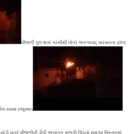
વીજળી ગુલ થતાં ગરમીથી લોકો અકળાયા; વારંવારના ફોલ્ટ
ીસીએલ સમક્ષ રજૂઆત
ં મોડી રાત્રે વીજળીની ડીપી અચાનક સળગી ઊઠતાં સમગ્ર વિસ્તારમાં