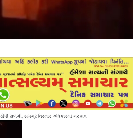
જ ડીપી સળગી, સમગ્ર વિસ્તાર અંધકારમાં ગરકાવ