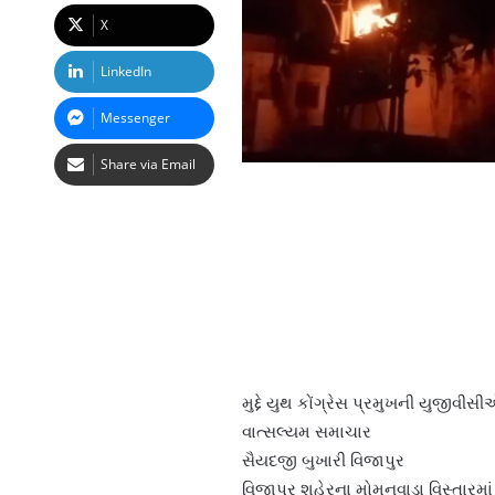
X
LinkedIn
Messenger
Share via Email
મુદ્દે યુથ કોંગ્રેસ પ્રમુખની યુજીવ
વાત્સલ્યમ સમાચાર
સૈયદજી બુખારી વિજાપુર
વિજાપુર શહેરના મોમનવાડા વિસ્તારમા