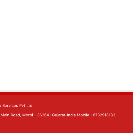
 Services Pvt Ltd.
Main Road, Morbi - 363641 Gujarat-India Mobile : 8732918183