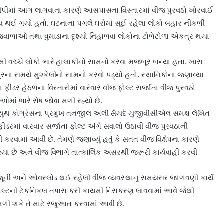
ીપીમાં આગ લાગવાના કારણે આસપાસના વિસ્તારમાં વીજ પુરવઠો ખોરવાઈ
ાવ થઈ ગયો હતો. ઘટનાના પગલે ઘરોમાં સૂઈ રહેલા લોકો બહાર નીકળી
્વાળાઓ તથા ધુમાડાના દૃશ્યો નિહાળવા લોકોના ટોળેટોળા એકત્ર થયા
 વચ્ચે લોકો ભારે હાલાકીનો સામનો કરવા મજબૂર બન્યા હતા. ખાસ
ત્રિના સમયે મુશ્કેલીનો સામનો કરવો પડ્યો હતો. સ્થાનિકોના જણાવ્યા
ીડર હેઠળના વિસ્તારોમાં વારંવાર વીજ ફોલ્ટ સર્જાતા વીજ પુરવઠો
ઓમાં ભારે રોષ જોવા મળી રહ્યો છે.
ને યુથ કોંગ્રેસના પ્રમુખ તનજીલ અલી સૈયદે યુજીવીસીએલ સમક્ષ લેખિત
ડરમાં વારંવાર સર્જાતા ફોલ્ટ અંગે સવાલો ઉઠાવી વીજ પુરવઠાની
રવામાં આવી છે. તેમણે જણાવ્યું હતું કે સતત વીજ વિક્ષેપના કારણે
રહ્યા છે અને વીજ વિભાગે તાત્કાલિક અસરથી જરૂરી કાર્યવાહી કરવી
કે જૂની અને ઓવરલોડ થઈ રહેલી વીજ વ્યવસ્થાનું સમયસર જાળવણી કાર્ય
 ફોલ્ટની ટેકનિકલ તપાસ કરી કાયમી નિરાકરણ લાવવામાં આવે જેથી
િ મળી શકે તે માટે રજુઆત કરવામાં આવી છે.