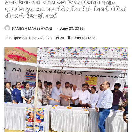
સાંસદ વિનોદભાઈ ચાવડા અને જિલ્લા પંચાયત પ્રમુખ
પ્રભાબેન હુણ દ્વારા બાળકોને રસીના ટીપાં પીવડાવી પોલિયો
રવિવારની ઉજવણી કરાઈ
RAMESH MAHESHWARI
June 28, 2026
Last Updated: June 28, 2026
24
2 minutes read