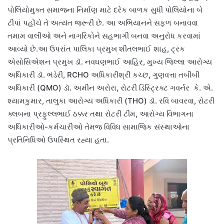
પોલિયોમુક્ત સમાજના નિર્માણ માટે દરેક બાળક સુધી પોલિયોના બે
ટીપાં પહોંચે તે અત્યંત જરૂરી છે. આ અભિયાનને સફળ બનાવવા
તમામ વાલીઓ અને નાગરિકોને સહભાગી બનવા અનુરોધ કરવામાં
આવ્યો છે.આ ઉપરાંત પાલિકા પ્રમુખ શીતલભાઈ શાહ, ટ્રક
એસોસિએશન પ્રમુખ ડૉ. નવઘણભાઈ આહિર, મુખ્ય જિલ્લા આરોગ્ય
અધિકારી ડૉ. ભંડેરી, RCHO અધિકારીશ્રી કચ્છ,‌ ગુણવત્તા તબીબી
અધિકારી (QMO) ડૉ. અમીન અરોરા, રોટરી ડિસ્ટ્રિક્ટ ગવર્નર કે. એ.
શ્યામકુમાર, તાલુકા આરોગ્ય અધિકારી (THO) ડૉ. રવિ બાવરવા, રોટરી
ક્લબના પ્રફુલ્લભાઈ ઠક્કર તથા રોટરી ટીમ, આરોગ્ય વિભાગના
અધિકારીઓ-કર્મચારીઓ તેમજ વિવિધ સામાજિક સંસ્થાઓના
પ્રતિનિધિઓ ઉપસ્થિત રહ્યા હતા.