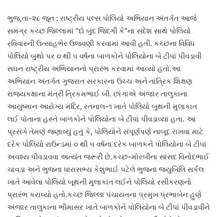
ભુજ,તા-૨૮ જૂન : રાષ્ટ્રીય પલ્સ પોલિયો અભિયાન અંતર્ગત આજે
સમગ્ર કચ્છ જિલ્લામાં “દો બુંદ જિંદગી કે”ના સંદેશ સાથે પોલિયો
રવિવારની ઉત્સાહભેર ઉજવણી કરવામાં આવી હતી. કચ્છના વિવિધ
પોલિયો બુથો પર ૦ થી ૫ વર્ષના બાળકોને પોલિયોના બે ટીપાં પીવડાવી
સઘન રાષ્ટ્રીય અભિયાનનો પ્રારંભ કરવામાં આવ્યો હતો.આ
અભિયાન અંતર્ગત ગુજરાત સરકારના ઉચ્ચ અને તાંત્રિક શિક્ષણ
રાજ્યકક્ષાના મંત્રી ત્રિકમભાઈ બી. છાંગાએ અંજાર તાલુકાના
આયુષ્માન આરોગ્ય મંદિર, રતનાલ-૧ ખાતે પોલિયો બુથની મુલાકાત
લઈ પોતાના હસ્તે બાળકોને પોલિયોના બે ટીપાં પીવડાવ્યા હતા. આ
પ્રસંગે તેમણે જણાવ્યું હતું કે, પોલિયોને સંપૂર્ણપણે નાબૂદ રાખવા માટે
દરેક પોલિયો રાઉન્ડમાં ૦ થી ૫ વર્ષના દરેક બાળકને પોલિયોના બે ટીપાં
અવશ્ય પીવડાવવા અત્યંત જરૂરી છે.કચ્છ-મોરબીના સાંસદ વિનોદભાઈ
ચાવડા અને ભુજના ધારાસભ્ય કેશુભાઈ પટેલે ભુજના જ્યુબિલિ સર્કલ
ખાતે આવેલા પોલિયો બૂથની મુલાકાત લઈને પોલિયો રસીકરણનો
પ્રારંભ કરાવ્યો‌ હતો.કચ્છ જિલ્લા પંચાયતના પ્રમુખ પ્રભાબેન હુણે
અંજાર તાલુકાના ભીમાસર ખાતે બાળકોને પોલિયોના બે ટીપાં પીવડાવીને