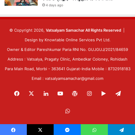
4 days ago
© Copyright 2026,
Vatsalyam Samachar All Rights Reserved
|
Design by
Knowtable Online Services Pvt Ltd.
Owner & Editor Pareshkumar Paria RNI No. GUJGUJ/2021/84659
Address : Vatsalya, Pragaty Clinic, Ambedkar Coloney, Rohidash
Para Main Road, Morbi - 363641 Gujarat-India Mobile : 8732918183
Email : vatsalyamsamachar@gmail.com
Facebook
X
LinkedIn
YouTube
WordPress
Instagram
Google
Tele
Play
WhatsApp