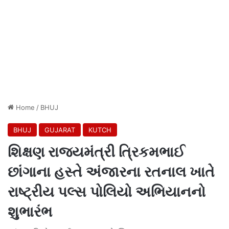
Home
/
BHUJ
BHUJ
GUJARAT
KUTCH
શિક્ષણ રાજ્યમંત્રી ત્રિકમભાઈ
છાંગાના હસ્તે અંજારના રતનાલ ખાતે
રાષ્ટ્રીય પલ્સ પોલિયો અભિયાનનો
શુભારંભ