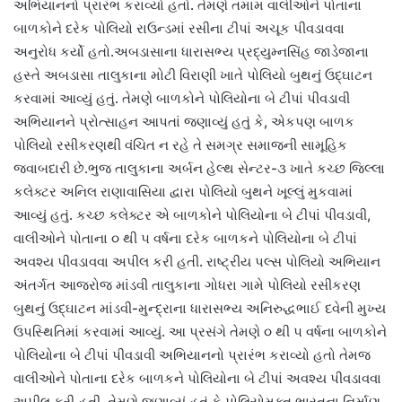
અભિયાનનો પ્રારંભ કરાવ્યો હતો. તેમણે તમામ વાલીઓને પોતાના
બાળકોને દરેક પોલિયો રાઉન્ડમાં રસીના ટીપાં અચૂક પીવડાવવા
અનુરોધ કર્યો હતો.અબડાસાના ધારાસભ્ય પ્રદ્યુમ્નસિંહ જાડેજાના
હસ્તે અબડાસા તાલુકાના મોટી વિરાણી ખાતે પોલિયો બુથનું ઉદ્ઘાટન
કરવામાં આવ્યું હતું. તેમણે બાળકોને પોલિયોના બે ટીપાં પીવડાવી
અભિયાનને પ્રોત્સાહન આપતાં જણાવ્યું હતું કે, એકપણ બાળક
પોલિયો રસીકરણથી વંચિત ન રહે તે સમગ્ર સમાજની સામૂહિક
જવાબદારી છે.ભુજ તાલુકાના અર્બન હેલ્થ સેન્ટર-૩ ખાતે કચ્છ જિલ્લા
કલેક્ટર અનિલ રાણાવાસિયા દ્વારા પોલિયો બુથને ખૂલ્લું મુકવામાં
આવ્યું હતું. કચ્છ કલેક્ટર એ બાળકોને પોલિયોના બે ટીપાં પીવડાવી,
વાલીઓને પોતાના ૦ થી ૫ વર્ષના દરેક બાળકને પોલિયોના બે ટીપાં
અવશ્ય પીવડાવવા અપીલ કરી હતી. રાષ્ટ્રીય પલ્સ પોલિયો અભિયાન
અંતર્ગત આજરોજ માંડવી તાલુકાના ગોધરા ગામે પોલિયો રસીકરણ
બુથનું ઉદ્ઘાટન માંડવી-મુન્દ્રાના ધારાસભ્ય અનિરુદ્ધભાઈ દવેની મુખ્ય
ઉપસ્થિતિમાં કરવામાં આવ્યું. આ પ્રસંગે તેમણે ૦ થી ૫ વર્ષના બાળકોને
પોલિયોના બે ટીપાં પીવડાવી અભિયાનનો પ્રારંભ કરાવ્યો હતો તેમજ
વાલીઓને પોતાના દરેક બાળકને પોલિયોના બે ટીપાં અવશ્ય પીવડાવવા
અપીલ કરી હતી. તેમણે જણાવ્યું હતું કે પોલિયોમુક્ત ભારતના નિર્માણ