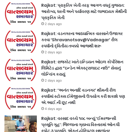
Rajkot: પ્રાકૃતિક ખેતી તરફ આગળ વધતું ગુજરાત:
આરોગ્ય, ધરતી અને પર્યાવરણ માટે લાભદાયક મેથીની
પ્રાકૃતિક ખેતી
2 days ago
Rajkot: વડનગરના આધ્યાત્મિક વારસાને ઉજાગર
કરવા ‘Shravanotsav@Vadnagar’ રીલ
સ્પર્ધાનો દ્વિતીય તબક્કો આજથી શરૂ
2 days ago
Rajkot: રાજકોટ ખાતે ઇન્ડિયન ઓઇલ કોર્પોરેશન
લિમિટેડ દ્વારા “ઇન્ડેન એક્સ્ટ્રાલાઇટ નાઉ” સેવાનું
લોન્ચિંગ કરાયું
2 days ago
Rajkot: ‘અનંત અનાદિ વડનગર’ થીમની રીલ
સ્પર્ધામાં સ્ટોક્સ ઈમેજીસનો ઉપયોગ કરી શકાશે પણ
એ.આઈ.ની છૂટ નથી
4 days ago
Rajkot: વરસાદ વચ્ચે ૧૦૮ બન્યું ‘ઈમરજન્સી
પ્રસૂતિ ગૃહ’: જિલ્લાના ગ્રામ્ય વિસ્તારમાં ઓન ધી
સ્પોટ ૩ પ્રસૂતિ, એકનું હોસ્પિટલ સ્થળાંતર