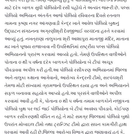
માટે દરેક બાળક સુધી પોલિયોની રસી પહોંચે તે અત્યંત જરૂરી છે. પલ્સ
પોલિયો અભિયાન અંતર્ગત આજે પોલિયો રવિવારના દિવસે રતનાલ
ગામના કૃષ્ણા નગર આંગણવાડી કેન્દ્ર ખાતે આવેલ પોલિયો બુથનું
ઉદ્ઘાટન સંગઠનના અગ્રણીશ્રી દેવજીભાઈ વરચંદના હસ્તે કરવામાં
આવ્યું હતું. નખત્રાણા તાલુકાના શ્રી આશાપુરા માતાજી મંદિર, માતાના
મઢ ખાતે પૂજ્ય રાજાબાવા ની ઉપસ્થિતિમાં રાષ્ટ્રીય પલ્સ પોલિયો
અભિયાનનો પ્રારંભ કરવામાં આવ્યો હતો. તેમણે ઉપસ્થિત વાલીઓને
પોતાના ૦ થી ૫ વર્ષના દરેક બાળકને પોલિયોના બે ટીપાં અચૂક
પીવડાવવા અપીલ કરી હતી.આ પોલિયો રસીકરણ અભિયાનમાં જિલ્લા
અને તાલુકા કક્ષાના આગેવાનો, આરોગ્ય કેન્દ્રની ટીમો, સરપંચશ્રી
તેમજ મોટી સંખ્યામાં ગ્રામજનો ઉપસ્થિત રહ્યા હતા અને અભિયાનને
સફળ બનાવવા સહયોગ આપ્યો હતો.આ પ્રસંગે વાલીઓને અપીલ
કરવામાં આવી હતી કે, પોતાના ૦ થી ૫ વર્ષના તમામ બાળકોને નજીકના
પોલિયો બુથ પર લઈ જઈ પોલિયોના બે ટીપાં અવશ્ય પીવડાવે. કોઈપણ
બાળક રસીકરણથી વંચિત ન રહે તે માટે સમગ્ર જિલ્લામાં પોલિયો બુથો
ઉપરાંત મોબાઇલ ટીમો તથા ટ્રાન્ઝિટ ટીમો દ્વારા સઘન કામગીરી હાથ
ધરવામાં આવી રહી છે.જિલ્લા આરોગ્ય વિભાગ દ્વારા જણાવાયું હતું કે,