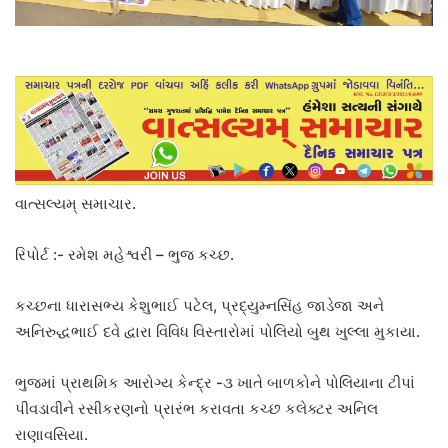
વાત્સલ્યમ્ સમાચાર.
રિપોર્ટ :- રમેશ મહેશ્વરી – ભુજ કચ્છ.
કચ્છના ધારાસભ્ય કેશુભાઈ પટેલ, પ્રદ્યુમ્નસિંહ જાડેજા અને
અનિરુદ્ધભાઈ દવે દ્વારા વિવિધ વિસ્તારોમાં પોલિયો બુથ ખુલ્લા મુકાયા.
ભુજમાં પ્રાથમિક આરોગ્ય કેન્દ્ર -૩ ખાતે બાળકોને પોલિયાના ટીપાં
પીવડાવીને રસીકરણનો પ્રારંભ કરાવતા કચ્છ કલેક્ટર અનિલ
રાણાવસિયા.