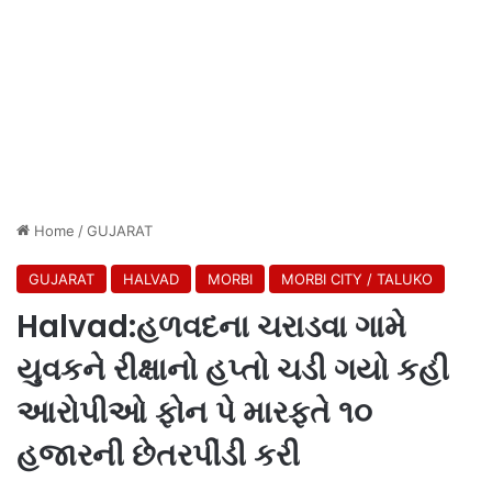
Home
/
GUJARAT
GUJARAT
HALVAD
MORBI
MORBI CITY / TALUKO
Halvad:હળવદના ચરાડવા ગામે
યુવકને રીક્ષાનો હપ્તો ચડી ગયો કહી
આરોપીઓ ફોન પે મારફતે ૧૦
હજારની છેતરપીંડી કરી