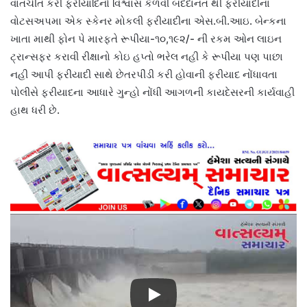
વાતચીત કરી ફરીયાદિનો વિશ્વાસ કેળવી બદદાનત થી ફરીયાદીના
વોટસઅપમા એક સ્કેનર મોકલી ફરીયાદીના એસ.બી.આઇ. બેન્કના
ખાતા માથી ફોન પે મારફતે રૂપીયા-૧૦,૧૯૨/- ની રકમ ઓન લાઇન
ટ્રાન્સફર કરાવી રીક્ષાનો કોઇ હપ્તો ભરેલ નહી કે રૂપીયા પણ પાછા
નહી આપી ફરીયાદી સાથે છેતરપીંડી કરી હોવાની ફરીયાદ નોંધાવતા
પોલીસે ફરીયાદના આધારે ગુન્હો નોંધી આગળની કાયદેસરની કાર્યવાહી
હાથ ધરી છે.