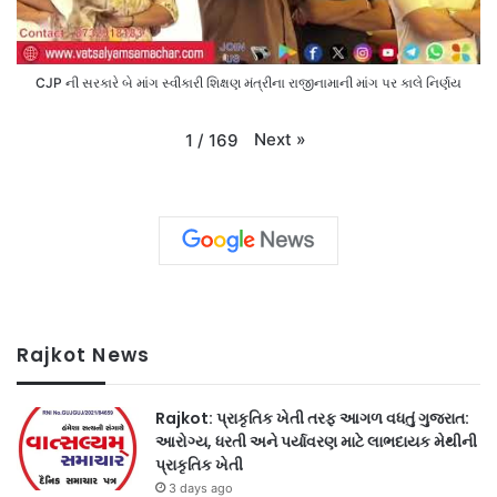
CJP ની સરકારે બે માંગ સ્વીકારી શિક્ષણ મંત્રીના રાજીનામાની માંગ પર કાલે નિર્ણય
Next
»
1
/
169
Rajkot News
Rajkot: પ્રાકૃતિક ખેતી તરફ આગળ વધતું ગુજરાત:
આરોગ્ય, ધરતી અને પર્યાવરણ માટે લાભદાયક મેથીની
પ્રાકૃતિક ખેતી
3 days ago