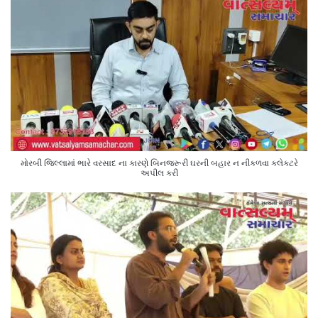
મોરબી જિલ્લામાં ભારે વરસાદ ના કારણે બિનજરૂરી ઘરની બહાર ન નીકળવા કલેક્ટરે
અપીલ કરી