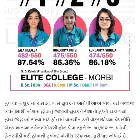
હળવદ તાલુકાના ચરાડવા ગામે યુવકેને આરોપીઓએ કોલ કરી બજાજ
કંપનીમાથી બોલતા હોવાનું જણાવી યુવકને રીક્ષાનો હપ્તો ચડી ગયો
હોય જે હપ્તો ભરવા માટે ફોનમાં વાતચીત કરી વોટ્સએપમા વેપારીનિ
બેન્ક ખાતાંમાં સ્કેનર મોકલી ફોન પે મારફતે રૂ. ૧૦,૧૯૨ રૂ. પડાવી
છેતરપીંડી કરી હોવાની હળવદ પોલીસ સ્ટેશનમાં ફરીયાદ નોંધાઈ છે.