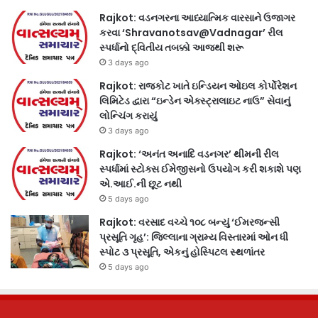
Rajkot: વડનગરના આધ્યાત્મિક વારસાને ઉજાગર
કરવા ‘Shravanotsav@Vadnagar’ રીલ
સ્પર્ધાનો દ્વિતીય તબક્કો આજથી શરૂ
3 days ago
Rajkot: રાજકોટ ખાતે ઇન્ડિયન ઓઇલ કોર્પોરેશન
લિમિટેડ દ્વારા “ઇન્ડેન એક્સ્ટ્રાલાઇટ નાઉ” સેવાનું
લોન્ચિંગ કરાયું
3 days ago
Rajkot: ‘અનંત અનાદિ વડનગર’ થીમની રીલ
સ્પર્ધામાં સ્ટોક્સ ઈમેજીસનો ઉપયોગ કરી શકાશે પણ
એ.આઈ.ની છૂટ નથી
5 days ago
Rajkot: વરસાદ વચ્ચે ૧૦૮ બન્યું ‘ઈમરજન્સી
પ્રસૂતિ ગૃહ’: જિલ્લાના ગ્રામ્ય વિસ્તારમાં ઓન ધી
સ્પોટ ૩ પ્રસૂતિ, એકનું હોસ્પિટલ સ્થળાંતર
5 days ago