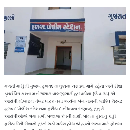
મળતી માહિતી મુજબ હળવદ તાલુકાના ચરાડવા ગામે રહેતા અને રીક્ષા
ડ્રાઈવિંગ કરતા મનોજભાઇ વાલજીભાઈ હળવદીયા (ઉ.વ.૩૮) એ
આરોપી મોબાઇલ નંબર ધારક તથા અર્ચના બેન નામની વ્યક્તિ વિરુદ્ધ
હળવદ પોલીસ સ્ટેશનમાં ફરીયાદ નોંધાવતા જણાવ્યું હતું કે
આરોપીઓએ ભેગા મળી બજાજ કંપની માથી બોલતા હોવાનુ કહી
ફરીયાદિની રીક્ષાનો હપ્તો ચડી ગયેલ હોય જે હપ્તો ભરવા માટે ફોનમા