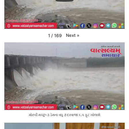
Next
»
1
/
169
મોરબી મચ્છુ-૩ ડેમના વઘુ ૭ દરવાજા ૬.૫ ફૂટ ખોલાશે