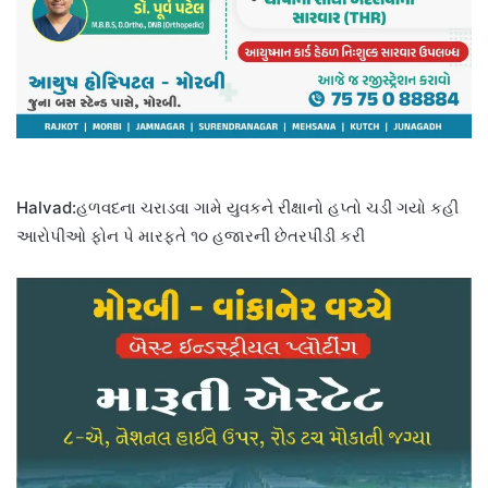
Halvad:હળવદના ચરાડવા ગામે યુવકને રીક્ષાનો હપ્તો ચડી ગયો કહી
આરોપીઓ ફોન પે મારફતે ૧૦ હજારની છેતરપીંડી કરી