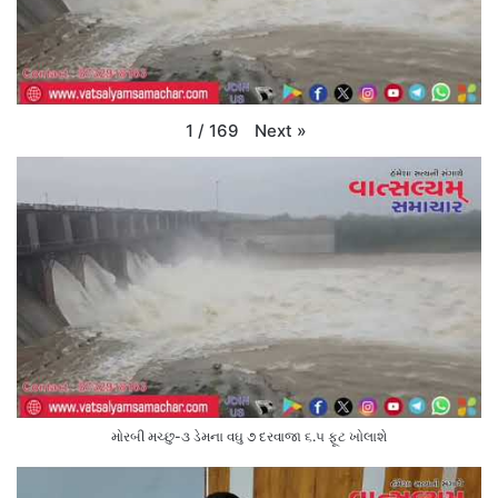
Next
»
1
/
169
મોરબી મચ્છુ-૩ ડેમના વઘુ ૭ દરવાજા ૬.૫ ફૂટ ખોલાશે