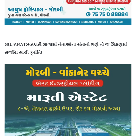
GUJARAT:
સરકારી શાળામાં નેતાઓના સંતાનો ભણે તો જ શિક્ષણમાં
સર્જાય સાચી ક્રાંતિ!