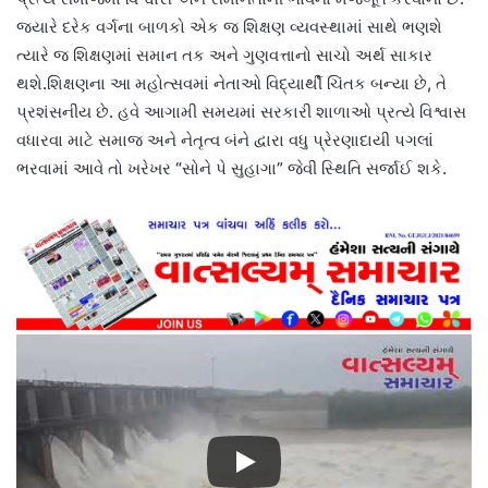
જ્યારે દરેક વર્ગના બાળકો એક જ શિક્ષણ વ્યવસ્થામાં સાથે ભણશે
ત્યારે જ શિક્ષણમાં સમાન તક અને ગુણવત્તાનો સાચો અર્થ સાકાર
થશે.શિક્ષણના આ મહોત્સવમાં નેતાઓ વિદ્યાર્થી ચિંતક બન્યા છે, તે
પ્રશંસનીય છે. હવે આગામી સમયમાં સરકારી શાળાઓ પ્રત્યે વિશ્વાસ
વધારવા માટે સમાજ અને નેતૃત્વ બંને દ્વારા વધુ પ્રેરણાદાયી પગલાં
ભરવામાં આવે તો ખરેખર “સોને પે સુહાગા” જેવી સ્થિતિ સર્જાઈ શકે.