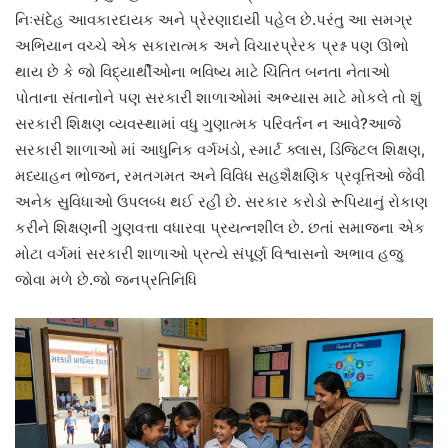
નિઃસંદેહ આવકારદાયક અને પ્રેરણાદાયી પહેલ છે.પરંતુ આ સમગ્ર
અભિયાન વચ્ચે એક સકારાત્મક અને વિચારપ્રેરક પ્રશ્ન પણ ઊભો
થાય છે કે જો વિદ્યાર્થીઓના ભવિષ્ય માટે ચિંતિત બનતા નેતાઓ
પોતાના સંતાનોને પણ સરકારી શાળાઓમાં અભ્યાસ માટે મોકલે તો શું
સરકારી શિક્ષણ વ્યવસ્થામાં વધુ ગુણાત્મક પરિવર્તન ન આવે?આજે
સરકારી શાળાઓ માં આધુનિક વર્ગખંડો, સ્માર્ટ ક્લાસ, ડિજિટલ શિક્ષણ,
મધ્યાહન ભોજન, રમતગમત અને વિવિધ સહશૈક્ષણિક પ્રવૃત્તિઓ જેવી
અનેક સુવિધાઓ ઉપલબ્ધ થઈ રહી છે. સરકાર કરોડો રૂપિયાનું રોકાણ
કરીને શિક્ષણની ગુણવત્તા વધારવા પ્રયત્નશીલ છે. છતાં સમાજના એક
મોટા વર્ગમાં સરકારી શાળાઓ પ્રત્યે સંપૂર્ણ વિશ્વાસનો અભાવ હજુ
જોવા મળે છે.જો જનપ્રતિનિધિ