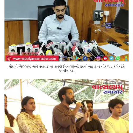
મોરબી જિલ્લામાં ભારે વરસાદ ના કારણે બિનજરૂરી ઘરની બહાર ન નીકળવા કલેક્ટરે
અપીલ કરી