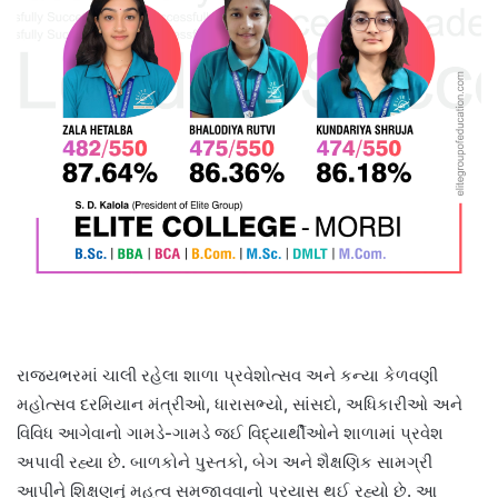
રાજ્યભરમાં ચાલી રહેલા શાળા પ્રવેશોત્સવ અને કન્યા કેળવણી
મહોત્સવ દરમિયાન મંત્રીઓ, ધારાસભ્યો, સાંસદો, અધિકારીઓ અને
વિવિધ આગેવાનો ગામડે-ગામડે જઈ વિદ્યાર્થીઓને શાળામાં પ્રવેશ
અપાવી રહ્યા છે. બાળકોને પુસ્તકો, બેગ અને શૈક્ષણિક સામગ્રી
આપીને શિક્ષણનું મહત્વ સમજાવવાનો પ્રયાસ થઈ રહ્યો છે. આ