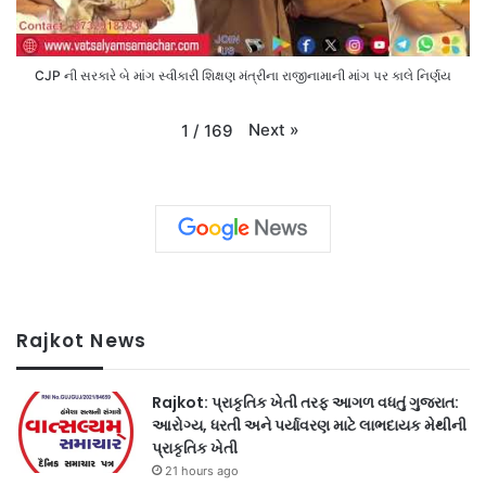
CJP ની સરકારે બે માંગ સ્વીકારી શિક્ષણ મંત્રીના રાજીનામાની માંગ પર કાલે નિર્ણય
Next
»
1
/
169
Rajkot News
Rajkot: પ્રાકૃતિક ખેતી તરફ આગળ વધતું ગુજરાત:
આરોગ્ય, ધરતી અને પર્યાવરણ માટે લાભદાયક મેથીની
પ્રાકૃતિક ખેતી
21 hours ago