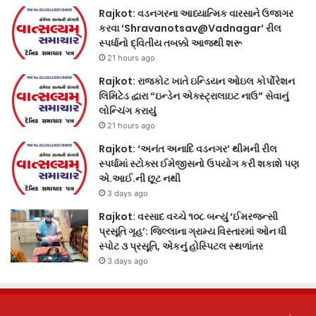
Rajkot: વડનગરના આધ્યાત્મિક વારસાને ઉજાગર
કરવા ‘Shravanotsav@Vadnagar’ રીલ
સ્પર્ધાનો દ્વિતીય તબક્કો આજથી શરૂ
21 hours ago
Rajkot: રાજકોટ ખાતે ઇન્ડિયન ઓઇલ કોર્પોરેશન
લિમિટેડ દ્વારા “ઇન્ડેન એક્સ્ટ્રાલાઇટ નાઉ” સેવાનું
લોન્ચિંગ કરાયું
21 hours ago
Rajkot: ‘અનંત અનાદિ વડનગર’ થીમની રીલ
સ્પર્ધામાં સ્ટોક્સ ઈમેજીસનો ઉપયોગ કરી શકાશે પણ
એ.આઈ.ની છૂટ નથી
3 days ago
Rajkot: વરસાદ વચ્ચે ૧૦૮ બન્યું ‘ઈમરજન્સી
પ્રસૂતિ ગૃહ’: જિલ્લાના ગ્રામ્ય વિસ્તારમાં ઓન ધી
સ્પોટ ૩ પ્રસૂતિ, એકનું હોસ્પિટલ સ્થળાંતર
3 days ago