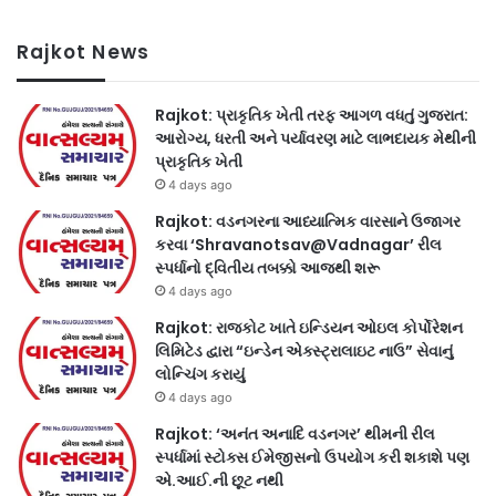
Rajkot News
Rajkot: પ્રાકૃતિક ખેતી તરફ આગળ વધતું ગુજરાત:
આરોગ્ય, ધરતી અને પર્યાવરણ માટે લાભદાયક મેથીની
પ્રાકૃતિક ખેતી
4 days ago
Rajkot: વડનગરના આધ્યાત્મિક વારસાને ઉજાગર
કરવા ‘Shravanotsav@Vadnagar’ રીલ
સ્પર્ધાનો દ્વિતીય તબક્કો આજથી શરૂ
4 days ago
Rajkot: રાજકોટ ખાતે ઇન્ડિયન ઓઇલ કોર્પોરેશન
લિમિટેડ દ્વારા “ઇન્ડેન એક્સ્ટ્રાલાઇટ નાઉ” સેવાનું
લોન્ચિંગ કરાયું
4 days ago
Rajkot: ‘અનંત અનાદિ વડનગર’ થીમની રીલ
સ્પર્ધામાં સ્ટોક્સ ઈમેજીસનો ઉપયોગ કરી શકાશે પણ
એ.આઈ.ની છૂટ નથી