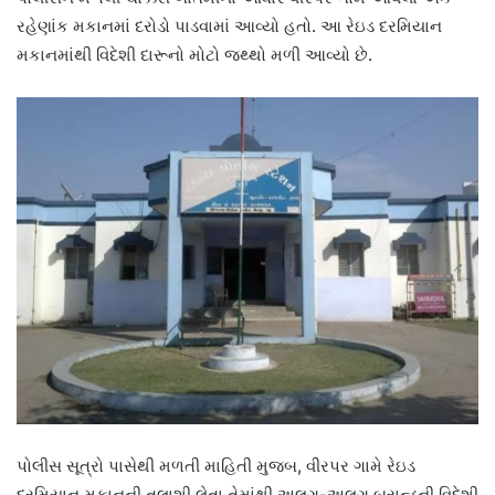
રહેણાંક મકાનમાં દરોડો પાડવામાં આવ્યો હતો. આ રેઇડ દરમિયાન
મકાનમાંથી વિદેશી દારૂનો મોટો જથ્થો મળી આવ્યો છે.
પોલીસ સૂત્રો પાસેથી મળતી માહિતી મુજબ, વીરપર ગામે રેઇડ
દરમિયાન મકાનની તલાશી લેતા તેમાંથી અલગ-અલગ બ્રાન્ડની વિદેશી