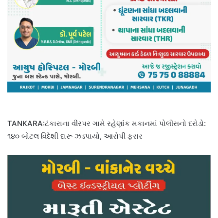
TANKARA:ટંકારાના વીરપર ગામે રહેણાંક મકાનમાં પોલીસનો દરોડો:
૧૪૦ બોટલ વિદેશી દારૂ ઝડપાયો, આરોપી ફરાર