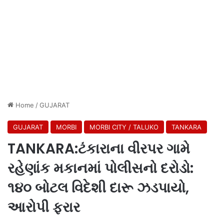
Home
/
GUJARAT
GUJARAT
MORBI
MORBI CITY / TALUKO
TANKARA
TANKARA:ટંકારાના વીરપર ગામે
રહેણાંક મકાનમાં પોલીસનો દરોડો:
૧૪૦ બોટલ વિદેશી દારૂ ઝડપાયો,
આરોપી ફરાર