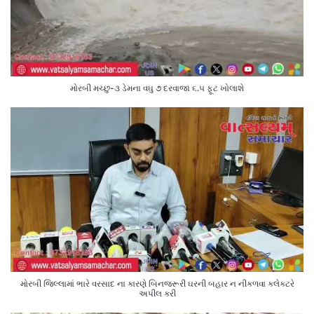
મોરબી મચ્છુ-૩ ડેમના વઘુ ૭ દરવાજા ૬.૫ ફૂટ ખોલાશે
મોરબી જિલ્લામાં ભારે વરસાદ ના કારણે બિનજરૂરી ઘરની બહાર ન નીકળવા કલેક્ટરે
અપીલ કરી