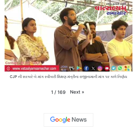
CJP ની સરકારે બે માંગ સ્વીકારી શિક્ષણ મંત્રીના રાજીનામાની માંગ પર કાલે નિર્ણય
Next
»
1
/
169