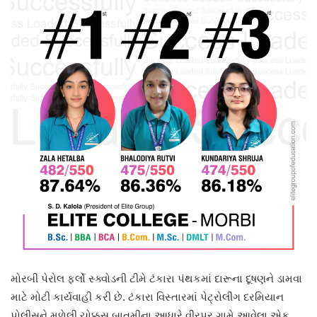
મોરબી પેરોલ ફર્લો સ્ક્વોડની ટીમે ટંકારા પંથકમાં દારૂના દૂષણને ડામવા
માટે મોટી કાર્યવાહી કરી છે. ટંકારા વિસ્તારમાં પેટ્રોલીંગ દરમિયાન
પોલીસને મળેલી ચોક્કસ બાતમીના આધારે વીરપર ગામે આવેલા એક