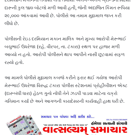
દારૂની કુલ ૧૪૦ બોટલો મળી આવી હતી, જેની અંદાજિત કિંમત રૂપિયા
૨૯,૦૦૦ આંકવામાં આવી છે. પોલીસે આ તમામ મુદ્દામાલ જપ્ત કરી
લીધો છે.
પોલીસની રેઇડ દરમિયાન મકાન માલિક અને મુખ્ય આરોપી મેરૂભાઈ
બચુભાઈ ઉધરેજા (રહે. વીરપર, તા. ટંકારા) સ્થળ પર હાજર મળી
આવ્યો ન હતો. આરોપી પોલીસને થાપ આપીને નાસી છૂટવામાં સફળ
રહ્યો હતો.
આ મામલે પોલીસે મુદ્દામાલ કબજે કરીને ફરાર થઈ ગયેલા આરોપી
મેરૂભાઈ ઉધરેજા વિરુદ્ધ ટંકારા પોલીસ સ્ટેશનમાં પ્રોહીબીશન એક્ટ
(દારૂબંધી ધારા) હેઠળ ગુનો નોંધી તેને ઝડપી પાડવા માટેના ચક્રો
ગતિમાન કર્યા છે અને આગળની કાયદેસરની કાર્યવાહી હાથ ધરી છે.