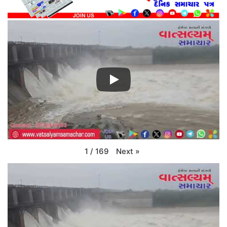
Next
»
1
/
169