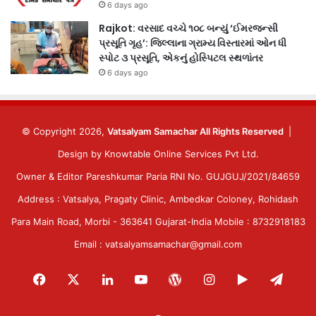
6 days ago
Rajkot: વરસાદ વચ્ચે ૧૦૮ બન્યું ‘ઈમરજન્સી
પ્રસૂતિ ગૃહ’: જિલ્લાના ગ્રામ્ય વિસ્તારમાં ઓન ધી
સ્પોટ ૩ પ્રસૂતિ, એકનું હોસ્પિટલ સ્થળાંતર
6 days ago
© Copyright 2026,
Vatsalyam Samachar All Rights Reserved
|
Design by
Knowtable Online Services Pvt Ltd.
Owner & Editor Pareshkumar Paria RNI No. GUJGUJ/2021/84659
Address : Vatsalya, Pragaty Clinic, Ambedkar Coloney, Rohidash
Para Main Road, Morbi - 363641 Gujarat-India Mobile : 8732918183
Email : vatsalyamsamachar@gmail.com
Facebook
X
LinkedIn
YouTube
WordPress
Instagram
Google
Tele
Play