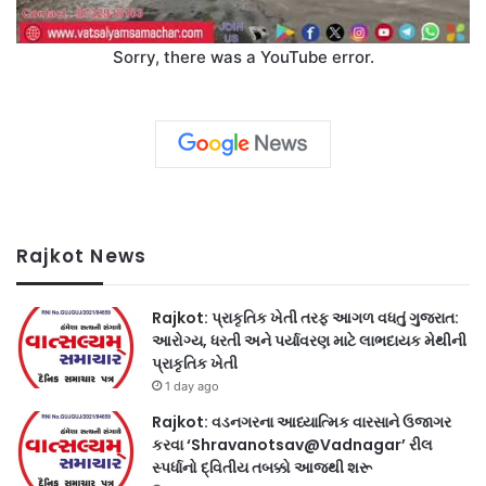
Sorry, there was a YouTube error.
Rajkot News
Rajkot: પ્રાકૃતિક ખેતી તરફ આગળ વધતું ગુજરાત:
આરોગ્ય, ધરતી અને પર્યાવરણ માટે લાભદાયક મેથીની
પ્રાકૃતિક ખેતી
1 day ago
Rajkot: વડનગરના આધ્યાત્મિક વારસાને ઉજાગર
કરવા ‘Shravanotsav@Vadnagar’ રીલ
સ્પર્ધાનો દ્વિતીય તબક્કો આજથી શરૂ