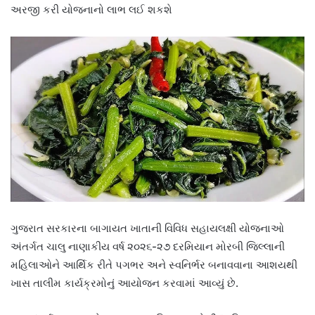
અરજી કરી યોજનાનો લાભ લઈ શકશે
ગુજરાત સરકારના બાગાયત ખાતાની વિવિધ સહાયલક્ષી યોજનાઓ
અંતર્ગત ચાલુ નાણાકીય વર્ષ ૨૦૨૬-૨૭ દરમિયાન મોરબી જિલ્લાની
મહિલાઓને આર્થિક રીતે પગભર અને સ્વનિર્ભર બનાવવાના આશયથી
ખાસ તાલીમ કાર્યક્રમોનું આયોજન કરવામાં આવ્યું છે.