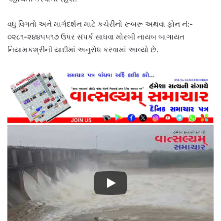
વધુ વિગતો અને માર્ગદર્શન માટે કચેરીનો રૂબરૂ અથવા ફોન નં:-
૦૨૮૧-૨૪૪૫૫૧૭ ઉપર સંપર્ક સાધવા મોરબી નાયબ બાગાયત
નિયામકશ્રીની યાદીમાં અનુરોધ કરવામાં આવ્યો છે.