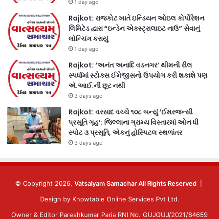
1 day ago
Rajkot: રાજકોટ ખાતે ઇન્ડિયન ઓઇલ કોર્પોરેશન
લિમિટેડ દ્વારા “ઇન્ડેન એક્સ્ટ્રાલાઇટ નાઉ” સેવાનું
લોન્ચિંગ કરાયું
1 day ago
Rajkot: ‘અનંત અનાદિ વડનગર’ થીમની રીલ
સ્પર્ધામાં સ્ટોક્સ ઈમેજીસનો ઉપયોગ કરી શકાશે પણ
એ.આઈ.ની છૂટ નથી
3 days ago
Rajkot: વરસાદ વચ્ચે ૧૦૮ બન્યું ‘ઈમરજન્સી
પ્રસૂતિ ગૃહ’: જિલ્લાના ગ્રામ્ય વિસ્તારમાં ઓન ધી
સ્પોટ ૩ પ્રસૂતિ, એકનું હોસ્પિટલ સ્થળાંતર
3 days ago
© Copyright 2026,
Vatsalyam Samachar All Rights Reserved
|
Design by
Knowtable Online Services Pvt Ltd.
Owner & Editor Pareshkumar Paria RNI No. GUJGUJ/2021/84659