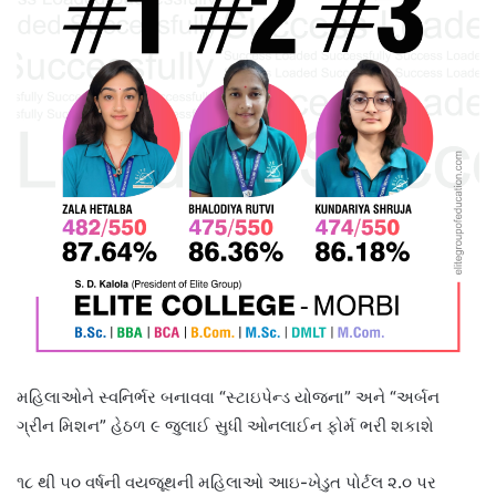
મહિલાઓને સ્વનિર્ભર બનાવવા “સ્ટાઇપેન્ડ યોજના” અને “અર્બન
ગ્રીન મિશન” હેઠળ ૯ જુલાઈ સુધી ઓનલાઈન ફોર્મ ભરી શકાશે
૧૮ થી ૫૦ વર્ષની વયજૂથની મહિલાઓ આઇ-ખેડુત પોર્ટલ ૨.૦ પર