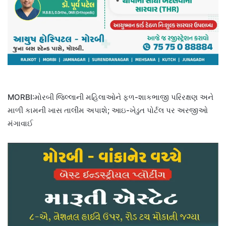
MORBI:મોરબી જિલ્લાની મહિલાઓને ફળ-શાકભાજી પરિરક્ષણ અને
માળી કામની ખાસ તાલીમ અપાશે; આઇ-ખેડુત પોર્ટલ પર અરજીઓ
મંગાવાઈ