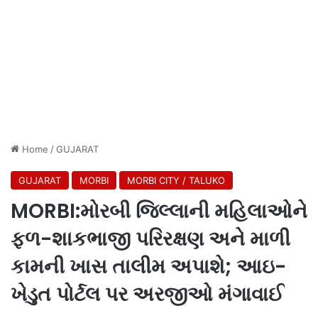
Home
/
GUJARAT
GUJARAT
MORBI
MORBI CITY / TALUKO
MORBI:મોરબી જિલ્લાની મહિલાઓને
ફળ-શાકભાજી પરિરક્ષણ અને માળી
કામની ખાસ તાલીમ અપાશે; આઇ-
ખેડુત પોર્ટલ પર અરજીઓ મંગાવાઈ