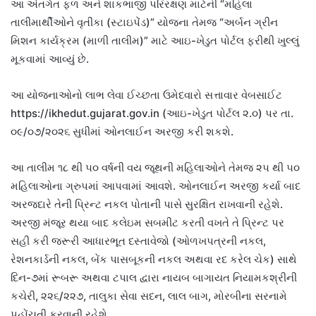
આ અંતર્ગત ફળ અને શાકભાજી પરિરક્ષણ માટેની “મહિલા
તાલીમાર્થીઓને વૃતીકા (સ્ટાઇપેંડ)” યોજના તેમજ “અર્બન ગ્રીન
મિશન કાર્યક્રમ (માળી તાલીમ)” માટે આઇ-ખેડુત પોર્ટલ ફરીથી ખુલ્લું
મૂકવામાં આવ્યું છે.
આ યોજનાઓનો લાભ લેવા ઈચ્છતા ઉમેદવારો સત્તાવાર વેબસાઈટ
https://ikhedut.gujarat.gov.in (આઇ-ખેડુત પોર્ટલ ૨.૦) પર તા.
૦૯/૦૭/૨૦૨૬ સુધીમાં ઓનલાઈન અરજી કરી શકશે.
આ તાલીમ ૧૮ થી ૫૦ વર્ષની વય જૂથની મહિલાઓને તેમજ ૨૫ થી ૫૦
મહિલાઓના ગ્રુપમાં આપવામાં આવશે. ઓનલાઈન અરજી કર્યા બાદ
અરજદારે તેની પ્રિન્ટ નકલ પોતાની પાસે સુરક્ષિત રાખવાની રહેશે.
અરજી મંજૂર થયા બાદ કલેઇમ સબમીટ કરતી વખતે તે પ્રિન્ટ પર
સહી કરી જરૂરી આધારભૂત દસ્તાવેજો (ઓળખપત્રની નકલ,
રેશનકાર્ડની નકલ, બેંક પાસબૂકની નકલ અથવા રદ કરેલ ચેક) સાથે
દિન-૭માં રૂબરૂ અથવા ટપાલ દ્વારા નાયબ બાગાયત નિયામકશ્રીની
કચેરી, ૨૨૬/૨૨૭, તાલુકા સેવા સદન, લાલ બાગ, મોરબીના સરનામે
પહોંચતી કરવાની રહેશે.