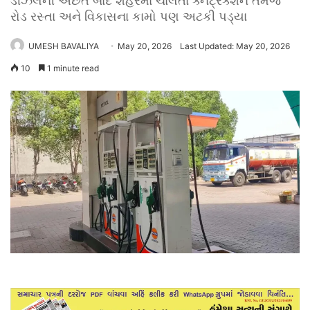
ડીઝલની અછત બાદ શહેરમાં ચાલતા ક્નટ્રક્શન તેમજ
રોડ રસ્તા અને વિકાસના કામો પણ અટકી પડ્યા
UMESH BAVALIYA
May 20, 2026
Last Updated: May 20, 2026
10
1 minute read