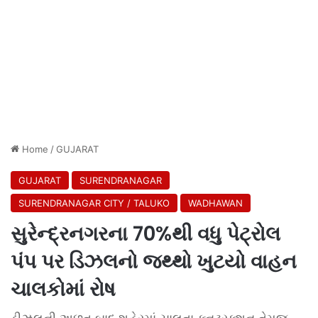
Home
/
GUJARAT
GUJARAT
SURENDRANAGAR
SURENDRANAGAR CITY / TALUKO
WADHAWAN
સુરેન્દ્રનગરના 70%થી વધુ પેટ્રોલ
પંપ પર ડિઝલનો જથ્થો ખુટયો વાહન
ચાલકોમાં રોષ