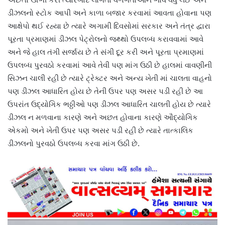
ડીઝલનો સ્ટોક આપી અને કાળા બજાર કરવામાં આવતા હોવાના પણ
આક્ષેપો થઈ રહ્યા છે ત્યારે અગામી દિવસોમાં સરકાર અને તંત્ર દ્વારા
પૂરતા પ્રમાણમાં ડીઝલ પેટ્રોલનો જથ્થો ઉપલબ્ધ કરાવવામાં આવે
અને જે હાલ તંગી સર્જાય છે તે સંગી દૂર કરી અને પૂરતા પ્રમાણમાં
ઉપલબ્ધ પુરવઠો કરવામાં આવે તેવી પણ માંગ ઉઠી છે હાલમાં વાવણીની
સિઝન ચાલી રહી છે ત્યારે ટ્રેક્ટર અને અન્ય ખેતી માં ચાલતા વાહનો
પણ ડીઝલ આધારિત હોય છે તેની ઉપર પણ અસર પડી રહી છે આ
ઉપરાંત ઉદ્યોગિક ભઠ્ઠીઓ પણ ડીઝલ આધારિત ચાલતી હોય છે ત્યારે
ડીઝલ ન મળવાના કારણે અને અછત હોવાના કારણે ઔદ્યોગિક
એકમો અને ખેતી ઉપર પણ અસર પડી રહી છે ત્યારે તાત્કાલિક
ડીઝલનો પુરવઠો ઉપલબ્ધ કરવા માંગ ઉઠી છે.