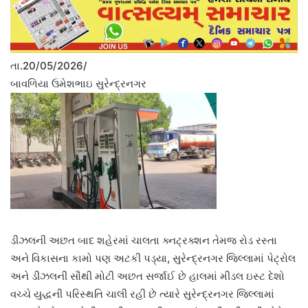
તા.20/05/2026/
બાવળિયા ઉમેશભાઇ સુરેન્દ્રનગર
ડીઝલની અછત બાદ શહેરમાં ચાલતા ક્નટ્રક્શન તેમજ રોડ રસ્તા
અને વિકાસના કામો પણ અટકી પડ્યા, સુરેન્દ્રનગર જિલ્લામાં પેટ્રોલ
અને ડીઝલની સૌથી મોટી અછત સર્જાઈ છે હાલમાં મીડલ ઇસ્ટ દેશો
વચ્ચે યુદ્ધની પરિસ્થતિ ચાલી રહી છે ત્યારે સુરેન્દ્રનગર જિલ્લામાં