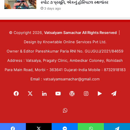
સ્પોટ ૩ પ્રસૂતિ, એકનું હોસ્પિટલ સ્થળાંતર
3 days ago
© Copyright 2026,
Vatsalyam Samachar All Rights Reserved
|
Design by
Knowtable Online Services Pvt Ltd.
Owner & Editor Pareshkumar Paria RNI No. GUJGUJ/2021/84659
Address : Vatsalya, Pragaty Clinic, Ambedkar Coloney, Rohidash
Para Main Road, Morbi - 363641 Gujarat-India Mobile : 8732918183
Email : vatsalyamsamachar@gmail.com
Facebook
X
LinkedIn
YouTube
WordPress
Instagram
Google
Tele
Play
WhatsApp