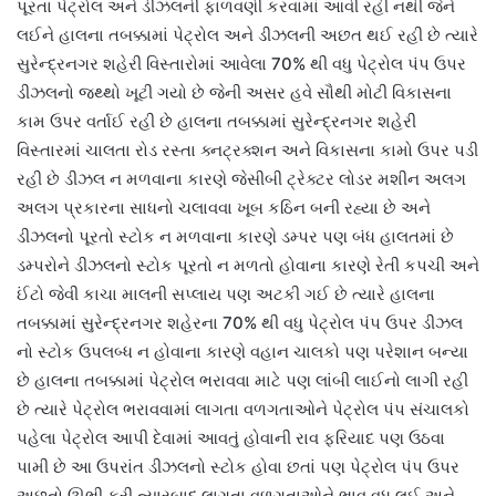
પૂરતા પેટ્રોલ અને ડીઝલની ફાળવણી કરવામાં આવી રહી નથી જેને
લઈને હાલના તબક્કામાં પેટ્રોલ અને ડીઝલની અછત થઈ રહી છે ત્યારે
સુરેન્દ્રનગર શહેરી વિસ્તારોમાં આવેલા 70% થી વધુ પેટ્રોલ પંપ ઉપર
ડીઝલનો જથ્થો ખૂટી ગયો છે જેની અસર હવે સૌથી મોટી વિકાસના
કામ ઉપર વર્તાઈ રહી છે હાલના તબક્કામાં સુરેન્દ્રનગર શહેરી
વિસ્તારમાં ચાલતા રોડ રસ્તા ક્નટ્રક્શન અને વિકાસના કામો ઉપર પડી
રહી છે ડીઝલ ન મળવાના કારણે જેસીબી ટ્રેક્ટર લોડર મશીન અલગ
અલગ પ્રકારના સાધનો ચલાવવા ખૂબ કઠિન બની રહ્યા છે અને
ડીઝલનો પૂરતો સ્ટોક ન મળવાના કારણે ડમ્પર પણ બંધ હાલતમાં છે
ડમ્પરોને ડીઝલનો સ્ટોક પૂરતો ન મળતો હોવાના કારણે રેતી કપચી અને
ઈંટો જેવી કાચા માલની સપ્લાય પણ અટકી ગઈ છે ત્યારે હાલના
તબક્કામાં સુરેન્દ્રનગર શહેરના 70% થી વધુ પેટ્રોલ પંપ ઉપર ડીઝલ
નો સ્ટોક ઉપલબ્ધ ન હોવાના કારણે વહાન ચાલકો પણ પરેશાન બન્યા
છે હાલના તબક્કામાં પેટ્રોલ ભરાવવા માટે પણ લાંબી લાઈનો લાગી રહી
છે ત્યારે પેટ્રોલ ભરાવવામાં લાગતા વળગતાઓને પેટ્રોલ પંપ સંચાલકો
પહેલા પેટ્રોલ આપી દેવામાં આવતું હોવાની રાવ ફરિયાદ પણ ઉઠવા
પામી છે આ ઉપરાંત ડીઝલનો સ્ટોક હોવા છતાં પણ પેટ્રોલ પંપ ઉપર
અછતો ઊભી કરી ત્યારબાદ લાગતા વળગતાઓને ભાવ વધુ લઈ અને