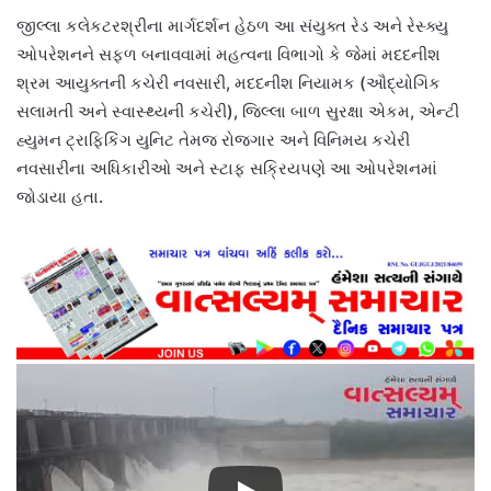
જીલ્લા કલેકટરશ્રીના માર્ગદર્શન હેઠળ આ સંયુક્ત રેડ અને રેસ્ક્યુ
ઓપરેશનને સફળ બનાવવામાં મહત્વના વિભાગો કે જેમાં મદદનીશ
શ્રમ આયુક્તની કચેરી નવસારી, મદદનીશ નિયામક (ઔદ્યોગિક
સલામતી અને સ્વાસ્થ્યની કચેરી), જિલ્લા બાળ સુરક્ષા એકમ, એન્ટી
હ્યુમન ટ્રાફિકિંગ યુનિટ તેમજ રોજગાર અને વિનિમય કચેરી
નવસારીના અધિકારીઓ અને સ્ટાફ સક્રિયપણે આ ઓપરેશનમાં
જોડાયા હતા.