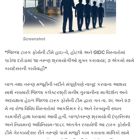
Screenshot
*જિલ્લા ટાસ્ક ફોર્સની ટીમે હાઇ-વે, હોટલો અને GIDC વિસ્તારોમાં
પાડેલા દરોડામાં ૧૪ તરૂણ શ્રમયોગીઓ મુક્ત કરાવાયા; ૭ એકમો સામે
કાયદેસરની કાર્યવાહી*
બાળ તથા તરૂણ મજૂરીની બદીને સંપૂર્ણપણે નાબૂદ કરવાના આશય
સાથે નવસારી જિલ્લા કલેક્ટરશ્રી મનીષ ગુરવાનીના માર્ગદર્શન અને
અધ્યક્ષતા હેઠળ જિલ્લા ટાસ્ક ફોર્સની ટીમ દ્વારા ગત તા. ૨૬ અને ૨૭
મે ના રોજ વિવિધ વિસ્તારોમાં આકસ્મિક રેડ અને રેસ્ક્યુની સઘન
કામગીરી હાથ ધરવામાં આવી હતી. બાળ/તરૂણ શ્રમયોગી (પ્રતિબંધ
અને નિયમન) અધિનિયમ-૧૯૮૬ અંતર્ગત રચાયેલી આ ટાસ્ક ફોર્સની
ટીમે ગેરકાયદેસર રીતે તરૂણો પાસે મજૂરી કામ કરાવતા માલિકો સામે