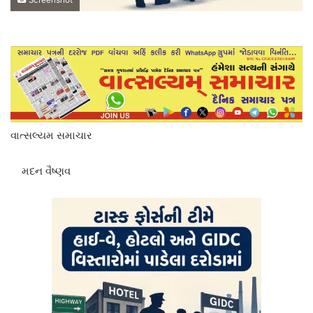
Screenshot
વાત્સલ્યમ સમાચાર
મદન વૈષ્ણવ