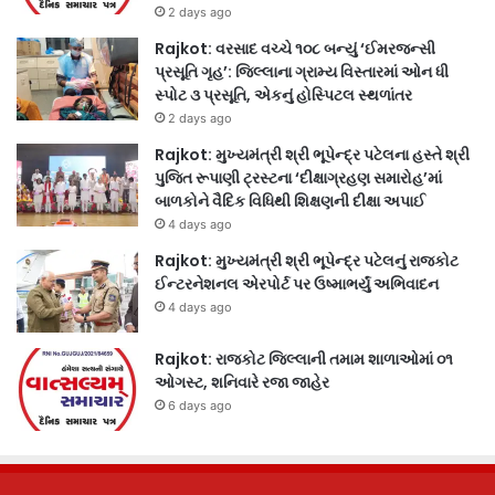
2 days ago
Rajkot: વરસાદ વચ્ચે ૧૦૮ બન્યું ‘ઈમરજન્સી
પ્રસૂતિ ગૃહ’: જિલ્લાના ગ્રામ્ય વિસ્તારમાં ઓન ધી
સ્પોટ ૩ પ્રસૂતિ, એકનું હોસ્પિટલ સ્થળાંતર
2 days ago
Rajkot: મુખ્યમંત્રી શ્રી ભૂપેન્દ્ર પટેલના હસ્તે શ્રી
પુજિત રૂપાણી ટ્રસ્ટના ‘દીક્ષાગ્રહણ સમારોહ’માં
બાળકોને વૈદિક વિધિથી શિક્ષણની દીક્ષા અપાઈ
4 days ago
Rajkot: મુખ્યમંત્રી શ્રી ભૂપેન્દ્ર પટેલનું રાજકોટ
ઈન્ટરનેશનલ એરપોર્ટ પર ઉષ્માભર્યું અભિવાદન
4 days ago
Rajkot: રાજકોટ જિલ્લાની તમામ શાળાઓમાં ૦૧
ઓગસ્ટ, શનિવારે રજા જાહેર
6 days ago