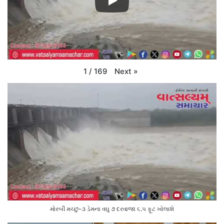
Next
»
1
/
169
મોરબી મચ્છુ-૩ ડેમના વઘુ ૭ દરવાજા ૬.૫ ફૂટ ખોલાશે