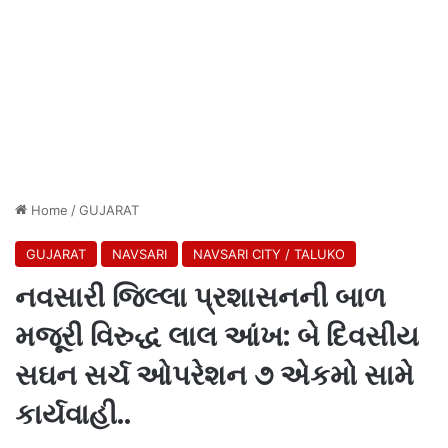
Home
/
GUJARAT
GUJARAT
NAVSARI
NAVSARI CITY / TALUKO
નવસારી જિલ્લા પ્રશાસનની બાળ
મજૂરી વિરુદ્ધ લાલ આંખ: બે દિવસીય
સઘન સર્ચ ઓપરેશન ૭ એકમો સામે
કાર્યવાહી..