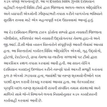
કડક વલણ અપનાવ્યું છે. આ બે દિવસીય વિશેષ ઝુંબેશ દરમિયાન
વહીવટી તંત્રની વિવિધ ટીમો દ્વારા જિલ્લાના અલગ-અલગ ઔદ્યોગિક
અને વ્યાપારી એકમોની ઝીણવટભરી તપાસ કરીને બાળકોના ભવિષ્યને
સુરક્ષિત રાખવા માટે એક મહત્વપૂર્ણ કદમ ઉઠાવવામાં આવ્યું હતું.
આ રેડ દરમિયાન જિલ્લા ટાસ્ક ફોર્સના સભ્યો દ્વારા નવસારી જિલ્લાના
બીલીમોરા, કબિલપોર અને નવસારી ઉદ્યોગનગર તેમજ હાઇ-વે અને
જી.આઈ.ડી.સી જેવા વ્યસ્ત વિસ્તારોને સંપૂર્ણપણે આવરી લેવામાં આવ્યા
હતા. આ વિસ્તારોમાં કાર્યરત વિવિધ ઔદ્યોગિક એકમો, ગૃહ ઉદ્યોગો,
હોટલો, રેસ્ટોરન્ટો, ઢાબા તેમજ ચા-લારીના ગલ્લાઓ પર ટીમો દ્વારા
આકસ્મિક સ્થળ તપાસ કરવામાં આવી હતી. આ સઘન ચેકિંગ
દરમિયાન કાયદાનું ઉલ્લંઘન કરીને તરૂણો પાસે આકરી મજૂરી કરાવતા
કુલ ૭ એકમો ઝડપાયા હતા, જ્યાંથી ૧૪ તરૂણ શ્રમયોગીઓને કામ
પરથી મુક્ત કરાવી રેસ્ક્યુ કરવામાં આવ્યા હતા. આ ગેરકાયદેસર
પ્રવૃત્તિ બદલ તરૂણ શ્રમયોગી રાખતી સંબંધિત તમામ સંસ્થાઓ અને
માલિકો સામે જે-તે વિભાગને લગતા નિયમોનુસાર કડક કાયદેસરની
કાર્યવાહી કરવામાં આવી છે.