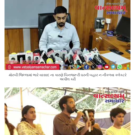
મોરબી જિલ્લામાં ભારે વરસાદ ના કારણે બિનજરૂરી ઘરની બહાર ન નીકળવા કલેક્ટરે
અપીલ કરી