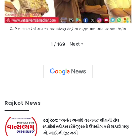
CJP ની સરકારે બે માંગ સ્વીકારી શિક્ષણ મંત્રીના રાજીનામાની માંગ પર કાલે નિર્ણય
Next
»
1
/
169
Rajkot News
Rajkot: ‘અનંત અનાદિ વડનગર’ થીમની રીલ
સ્પર્ધામાં સ્ટોક્સ ઈમેજીસનો ઉપયોગ કરી શકાશે પણ
એ.આઈ.ની છૂટ નથી