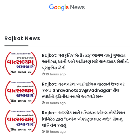
Rajkot News
Rajkot: પ્રાકૃતિક ખેતી તરફ આગળ વધતું ગુજરાત:
આરોગ્ય, ધરતી અને પર્યાવરણ માટે લાભદાયક મેથીની
પ્રાકૃતિક ખેતી
19 hours ago
Rajkot: વડનગરના આધ્યાત્મિક વારસાને ઉજાગર
કરવા ‘Shravanotsav@Vadnagar’ રીલ
સ્પર્ધાનો દ્વિતીય તબક્કો આજથી શરૂ
19 hours ago
Rajkot: રાજકોટ ખાતે ઇન્ડિયન ઓઇલ કોર્પોરેશન
લિમિટેડ દ્વારા “ઇન્ડેન એક્સ્ટ્રાલાઇટ નાઉ” સેવાનું
લોન્ચિંગ કરાયું
19 hours ago