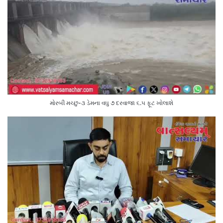
મોરબી મચ્છુ-૩ ડેમના વઘુ ૭ દરવાજા ૬.૫ ફૂટ ખોલાશે