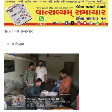
વાત્સલ્યમ સમાચાર
મદન વૈષ્ણવ