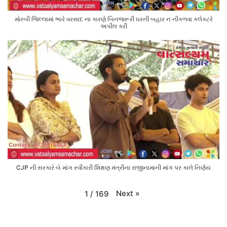
મોરબી જિલ્લામાં ભારે વરસાદ ના કારણે બિનજરૂરી ઘરની બહાર ન નીકળવા કલેક્ટરે
અપીલ કરી
CJP ની સરકારે બે માંગ સ્વીકારી શિક્ષણ મંત્રીના રાજીનામાની માંગ પર કાલે નિર્ણય
Next
»
1
/
169