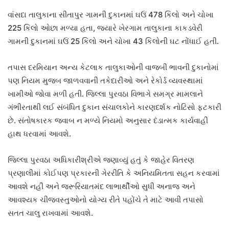
વાંસદા તાલુકાના સીતાપુર ગામની દુકાનમાં ઘઉં 478 કિલો અને ચોખા
225 કિલો ઓછા મળ્યા હતા, જ્યારે ખેરગામ તાલુકાના કાકડવેરી
ગામની દુકાનમાં ઘઉં 25 કિલો અને ચોખા 43 કિલોની ઘટ નોંધાઈ હતી.
તપાસ દરમિયાન અન્ય કેટલાક તાલુકાઓની વાજબી ભાવની દુકાનોમાં
પણ નિયમ મુજબ જાળવવાની તકેદારીઓ અને રેકોર્ડ વ્યવસ્થામાં
ખામીઓ જોવા મળી હતી. જિલ્લા પુરવઠા વિભાગે સમગ્ર મામલાને
ગંભીરતાથી લઈ સંબંધિત દુકાન સંચાલકોને કારણદર્શક નોટિસો ફટકારી
છે. સંતોષકારક જવાબ ન મળ્યે નિયમો અનુસાર દંડાત્મક કાર્યવાહી
હાથ ધરવામાં આવશે.
જિલ્લા પુરવઠા અધિકારીશ્રીએ જણાવ્યું હતું કે જાહેર વિતરણ
પ્રણાલીમાં કોઈપણ પ્રકારની ગેરરીતિ કે અનિયમિતતા સહન કરવામાં
આવશે નહીં અને જરૂરિયાતમંદ લાભાર્થીઓ સુધી અનાજ અને
આવશ્યક ચીજવસ્તુઓનો યોગ્ય રીતે પહોંચે તે માટે આવી તપાસો
સતત ચાલુ રાખવામાં આવશે.