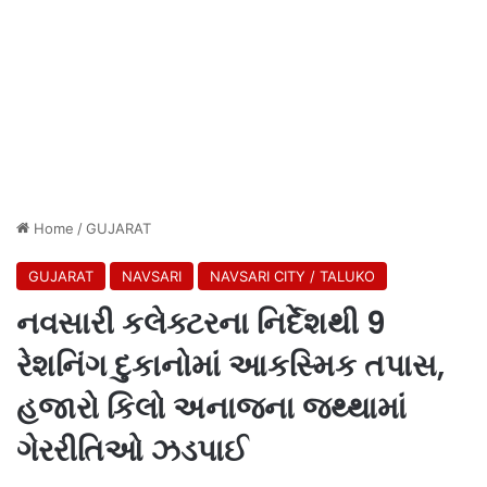
Home
/
GUJARAT
GUJARAT
NAVSARI
NAVSARI CITY / TALUKO
નવસારી કલેક્ટરના નિર્દેશથી 9
રેશનિંગ દુકાનોમાં આકસ્મિક તપાસ,
હજારો કિલો અનાજના જથ્થામાં
ગેરરીતિઓ ઝડપાઈ