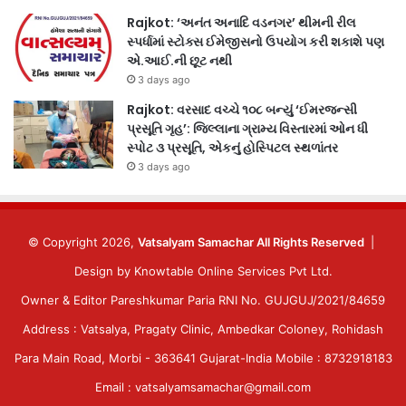
Rajkot: ‘અનંત અનાદિ વડનગર’ થીમની રીલ
સ્પર્ધામાં સ્ટોક્સ ઈમેજીસનો ઉપયોગ કરી શકાશે પણ
એ.આઈ.ની છૂટ નથી
3 days ago
Rajkot: વરસાદ વચ્ચે ૧૦૮ બન્યું ‘ઈમરજન્સી
પ્રસૂતિ ગૃહ’: જિલ્લાના ગ્રામ્ય વિસ્તારમાં ઓન ધી
સ્પોટ ૩ પ્રસૂતિ, એકનું હોસ્પિટલ સ્થળાંતર
3 days ago
© Copyright 2026,
Vatsalyam Samachar All Rights Reserved
|
Design by
Knowtable Online Services Pvt Ltd.
Owner & Editor Pareshkumar Paria RNI No. GUJGUJ/2021/84659
Address : Vatsalya, Pragaty Clinic, Ambedkar Coloney, Rohidash
Para Main Road, Morbi - 363641 Gujarat-India Mobile : 8732918183
Email : vatsalyamsamachar@gmail.com