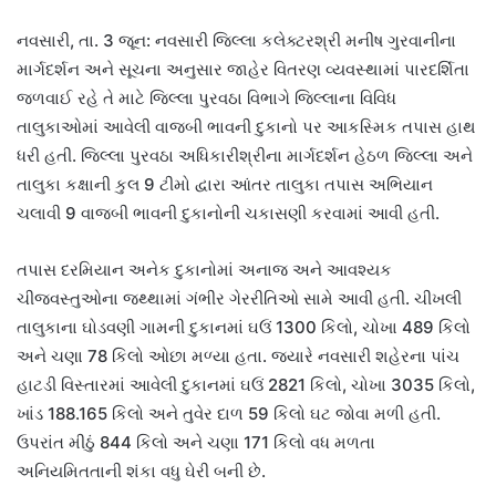
નવસારી, તા. 3 જૂન:
નવસારી જિલ્લા કલેક્ટરશ્રી મનીષ ગુરવાનીના
માર્ગદર્શન અને સૂચના અનુસાર જાહેર વિતરણ વ્યવસ્થામાં પારદર્શિતા
જળવાઈ રહે તે માટે જિલ્લા પુરવઠા વિભાગે જિલ્લાના વિવિધ
તાલુકાઓમાં આવેલી વાજબી ભાવની દુકાનો પર આકસ્મિક તપાસ હાથ
ધરી હતી. જિલ્લા પુરવઠા અધિકારીશ્રીના માર્ગદર્શન હેઠળ જિલ્લા અને
તાલુકા કક્ષાની કુલ 9 ટીમો દ્વારા આંતર તાલુકા તપાસ અભિયાન
ચલાવી 9 વાજબી ભાવની દુકાનોની ચકાસણી કરવામાં આવી હતી.
તપાસ દરમિયાન અનેક દુકાનોમાં અનાજ અને આવશ્યક
ચીજવસ્તુઓના જથ્થામાં ગંભીર ગેરરીતિઓ સામે આવી હતી. ચીખલી
તાલુકાના ઘોડવણી ગામની દુકાનમાં ઘઉં 1300 કિલો, ચોખા 489 કિલો
અને ચણા 78 કિલો ઓછા મળ્યા હતા. જ્યારે નવસારી શહેરના પાંચ
હાટડી વિસ્તારમાં આવેલી દુકાનમાં ઘઉં 2821 કિલો, ચોખા 3035 કિલો,
ખાંડ 188.165 કિલો અને તુવેર દાળ 59 કિલો ઘટ જોવા મળી હતી.
ઉપરાંત મીઠું 844 કિલો અને ચણા 171 કિલો વધ મળતા
અનિયમિતતાની શંકા વધુ ઘેરી બની છે.