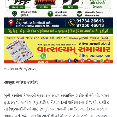
તારીખ ૦૪/૦૭/૨૦૨૬
સાજીદ વાઘેલા કાલોલ
શ્રી કાલોલ કેળવણી પ્રસારક મંડળ સંચાલિત શ્રીમતી સી.બી. ગર્લ્સ
હાઇસ્કૂલ, કાલોલ [પ્રાથમિક વિભાગ].માં શનિવારના રોજ ધો. ૬ થી ૮
ની વિદ્યાર્થીનીઓ માટે છત્રી બનાવવાની સ્પર્ધાનું આયોજન કરવામાં
આવ્યું હતું. જેમાં ૭૦ વિદ્યાર્થીનીઓએ ભાગ લીધો હતો. આ સ્પર્ધાનો