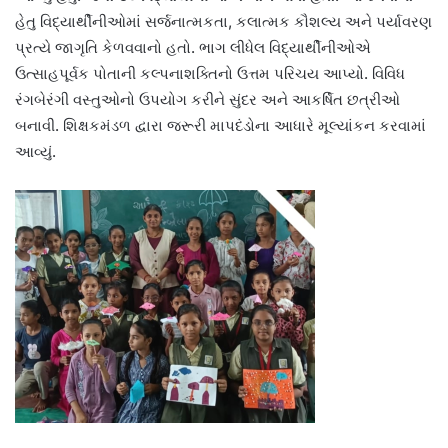
હેતુ વિદ્યાર્થીનીઓમાં સર્જનાત્મકતા, કલાત્મક કૌશલ્ય અને પર્યાવરણ
પ્રત્યે જાગૃતિ કેળવવાનો હતો. ભાગ લીધેલ વિદ્યાર્થીનીઓએ
ઉત્સાહપૂર્વક પોતાની કલ્પનાશક્તિનો ઉત્તમ પરિચય આપ્યો. વિવિધ
રંગબેરંગી વસ્તુઓનો ઉપયોગ કરીને સુંદર અને આકર્ષિત છત્રીઓ
બનાવી. શિક્ષકમંડળ દ્વારા જરૂરી માપદંડોના આધારે મૂલ્યાંકન કરવામાં
આવ્યું.