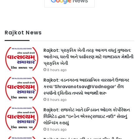
Rajkot News
Rajkot: પ્રાકૃતિક ખેતી તરફ આગળ વધતું ગુજરાત:
આરોગ્ય, ધરતી અને પર્યાવરણ માટે લાભદાયક મેથીની
પ્રાકૃતિક ખેતી
8 hours ago
Rajkot: વડનગરના આધ્યાત્મિક વારસાને ઉજાગર
કરવા ‘Shravanotsav@Vadnagar’ રીલ
સ્પર્ધાનો દ્વિતીય તબક્કો આજથી શરૂ
8 hours ago
Rajkot: રાજકોટ ખાતે ઇન્ડિયન ઓઇલ કોર્પોરેશન
લિમિટેડ દ્વારા “ઇન્ડેન એક્સ્ટ્રાલાઇટ નાઉ” સેવાનું
લોન્ચિંગ કરાયું
8 hours ago