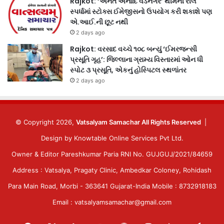
Rajkot: ‘અનંત અનાદિ વડનગર’ થીમની રીલ
સ્પર્ધામાં સ્ટોક્સ ઈમેજીસનો ઉપયોગ કરી શકાશે પણ
એ.આઈ.ની છૂટ નથી
2 days ago
Rajkot: વરસાદ વચ્ચે ૧૦૮ બન્યું ‘ઈમરજન્સી
પ્રસૂતિ ગૃહ’: જિલ્લાના ગ્રામ્ય વિસ્તારમાં ઓન ધી
સ્પોટ ૩ પ્રસૂતિ, એકનું હોસ્પિટલ સ્થળાંતર
2 days ago
© Copyright 2026,
Vatsalyam Samachar All Rights Reserved
|
Design by
Knowtable Online Services Pvt Ltd.
Owner & Editor Pareshkumar Paria RNI No. GUJGUJ/2021/84659
Address : Vatsalya, Pragaty Clinic, Ambedkar Coloney, Rohidash
Para Main Road, Morbi - 363641 Gujarat-India Mobile : 8732918183
Email : vatsalyamsamachar@gmail.com