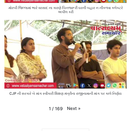
મોરબી જિલ્લામાં ભારે વરસાદ ના કારણે બિનજરૂરી ઘરની બહાર ન નીકળવા કલેક્ટરે
અપીલ કરી
CJP ની સરકારે બે માંગ સ્વીકારી શિક્ષણ મંત્રીના રાજીનામાની માંગ પર કાલે નિર્ણય
Next
»
1
/
169