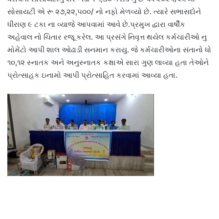
સોસાયટી એ રૂ ૨૭,૨૨,૫૦૦/ નો નફો મેળવ્યો છે. ત્યારે સભાસદોને
ધીરાણ ૯ ટકા ના વ્યાજે આપવામાં આવે છે.પ્રમુખ દ્વારા વાર્ષીક
અહેવાલ નો ચિતાર રજૂ કરેલ. આ પ્રસંગે નિવૃત્ત થયેલ કર્મચારીઓ નુ
મોમેંટો આપી શાલ ઓઢાડી સનમાન કરાયુ. જે કર્મચારીઓના સંતાનો ધો
૧૦,૧૨ સ્નાતક અને અનુસ્નાતક કક્ષાએ સારા ગુણ લાવ્યા હતા તેઓને
પ્રોત્સાહક ઇનામો આપી પ્રોત્સાહિત કરવામાં આવ્યા હતા.