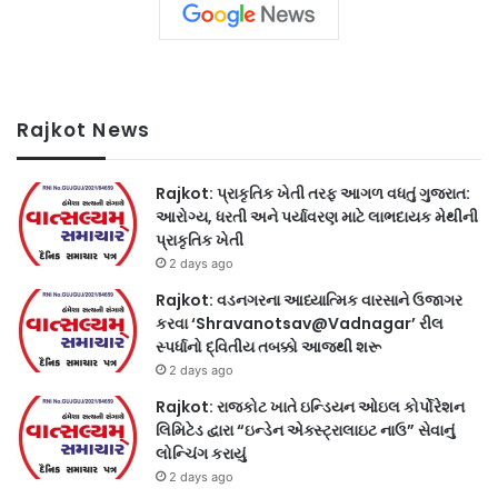
Rajkot News
Rajkot: પ્રાકૃતિક ખેતી તરફ આગળ વધતું ગુજરાત:
આરોગ્ય, ધરતી અને પર્યાવરણ માટે લાભદાયક મેથીની
પ્રાકૃતિક ખેતી
2 days ago
Rajkot: વડનગરના આધ્યાત્મિક વારસાને ઉજાગર
કરવા ‘Shravanotsav@Vadnagar’ રીલ
સ્પર્ધાનો દ્વિતીય તબક્કો આજથી શરૂ
2 days ago
Rajkot: રાજકોટ ખાતે ઇન્ડિયન ઓઇલ કોર્પોરેશન
લિમિટેડ દ્વારા “ઇન્ડેન એક્સ્ટ્રાલાઇટ નાઉ” સેવાનું
લોન્ચિંગ કરાયું
2 days ago