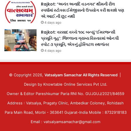
Rajkot: ‘અનંત અનાદિ વડનગર’ થીમની રીલ
સ્પર્ધામાં સ્ટોક્સ ઈમેજીસનો ઉપયોગ કરી શકાશે પણ
એ.આઈ.ની છૂટ નથી
4 days ago
Rajkot: વરસાદ વચ્ચે ૧૦૮ બન્યું ‘ઈમરજન્સી
પ્રસૂતિ ગૃહ’: જિલ્લાના ગ્રામ્ય વિસ્તારમાં ઓન ધી
સ્પોટ ૩ પ્રસૂતિ, એકનું હોસ્પિટલ સ્થળાંતર
4 days ago
© Copyright 2026,
Vatsalyam Samachar All Rights Reserved
|
Design by
Knowtable Online Services Pvt Ltd.
Owner & Editor Pareshkumar Paria RNI No. GUJGUJ/2021/84659
Address : Vatsalya, Pragaty Clinic, Ambedkar Coloney, Rohidash
Para Main Road, Morbi - 363641 Gujarat-India Mobile : 8732918183
Email : vatsalyamsamachar@gmail.com