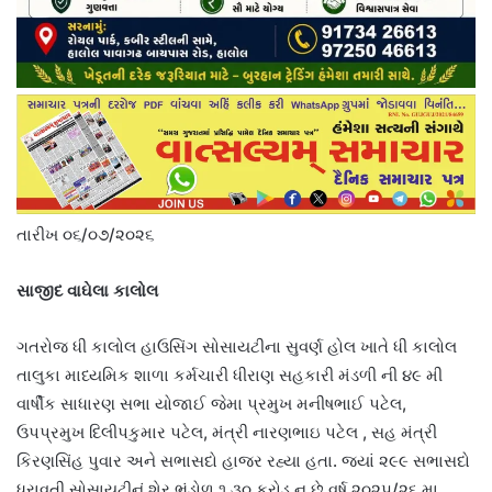
તારીખ ૦૬/૦૭/૨૦૨૬
સાજીદ વાઘેલા કાલોલ
ગતરોજ ધી કાલોલ હાઉસિંગ સોસાયટીના સુવર્ણ હોલ ખાતે ધી કાલોલ
તાલુકા માધ્યમિક શાળા કર્મચારી ધીરાણ સહકારી મંડળી ની ૪૯ મી
વાર્ષીક સાધારણ સભા યોજાઈ જેમા પ્રમુખ મનીષભાઈ પટેલ,
ઉપપ્રમુખ દિલીપકુમાર પટેલ, મંત્રી નારણભાઇ પટેલ , સહ મંત્રી
કિરણસિંહ પુવાર અને સભાસદો હાજર રહ્યા હતા. જ્યાં ૨૯૯ સભાસદો
ધરાવતી સોસાયટીનું શેર ભંડોળ ૧,૩૦ કરોડ નુ છે વર્ષ ૨૦૨૫/૨૬ મા