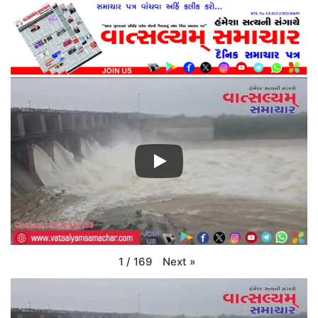
Next
»
1
/
169