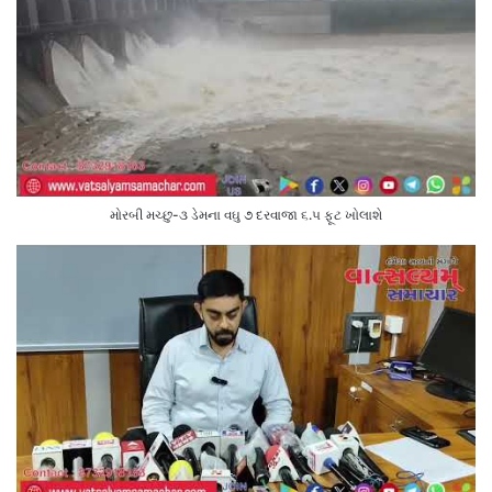
મોરબી મચ્છુ-૩ ડેમના વઘુ ૭ દરવાજા ૬.૫ ફૂટ ખોલાશે