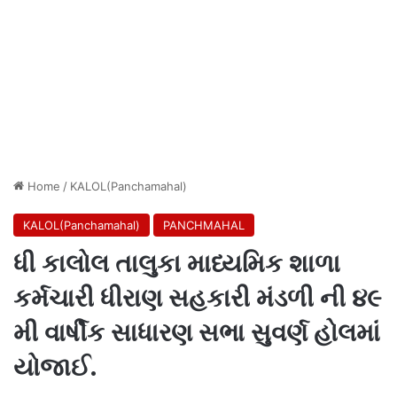
Home
/
KALOL(Panchamahal)
KALOL(Panchamahal)
PANCHMAHAL
ધી કાલોલ તાલુકા માધ્યમિક શાળા
કર્મચારી ધીરાણ સહકારી મંડળી ની ૪૯
મી વાર્ષીક સાધારણ સભા સુવર્ણ હોલમાં
યોજાઈ.