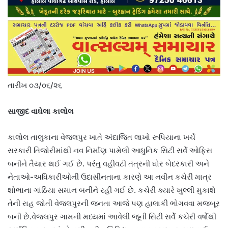
તારીખ ૦૩/૦૬/૨૬
સાજીદ વાઘેલા કાલોલ
કાલોલ તાલુકાના વેજલપુર ખાતે અંદાજિત લાખો રૂપિયાના ખર્ચે
સરકારી તિજોરીમાંથી નવ નિર્માણ પામેલી આધુનિક સિટી સર્વે ઓફિસ
બનીને તૈયાર થઈ ગઈ છે. પરંતુ વહીવટી તંત્રની ઘોર બેદરકારી અને
નેતાઓ-અધિકારીઓની ઉદાસીનતાના કારણે આ નવીન કચેરી માત્ર
શોભાના ગાંઠિયા સમાન બનીને રહી ગઈ છે. કચેરી ક્યારે ખુલ્લી મુકાશે
તેની રાહ જોતી વેજલપુરની જનતા આજે પણ હાલાકી ભોગવવા મજબૂર
બની છે.વેજલપુર ગામની મધ્યમાં આવેલી જૂની સિટી સર્વે કચેરી વર્ષોથી