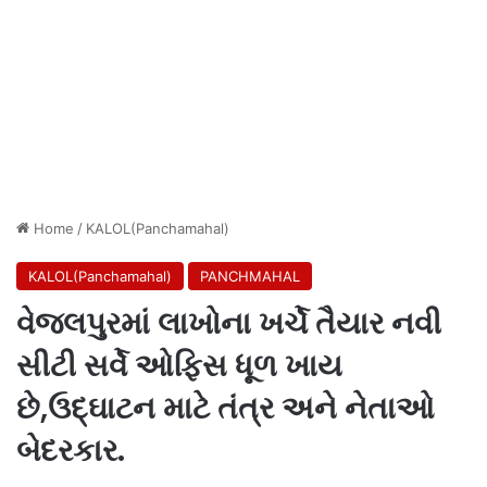
Home
/
KALOL(Panchamahal)
KALOL(Panchamahal)
PANCHMAHAL
વેજલપુરમાં લાખોના ખર્ચે તૈયાર નવી
સીટી સર્વે ઓફિસ ધૂળ ખાય
છે,ઉદ્ઘાટન માટે તંત્ર અને નેતાઓ
બેદરકાર.