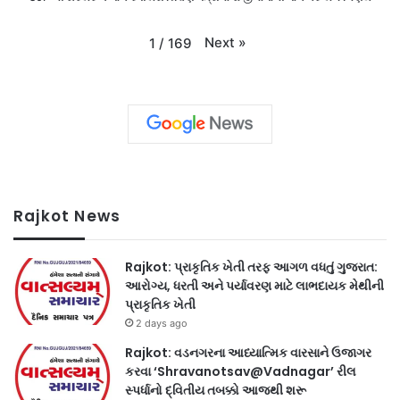
Next
»
1
/
169
Rajkot News
Rajkot: પ્રાકૃતિક ખેતી તરફ આગળ વધતું ગુજરાત:
આરોગ્ય, ધરતી અને પર્યાવરણ માટે લાભદાયક મેથીની
પ્રાકૃતિક ખેતી
2 days ago
Rajkot: વડનગરના આધ્યાત્મિક વારસાને ઉજાગર
કરવા ‘Shravanotsav@Vadnagar’ રીલ
સ્પર્ધાનો દ્વિતીય તબક્કો આજથી શરૂ