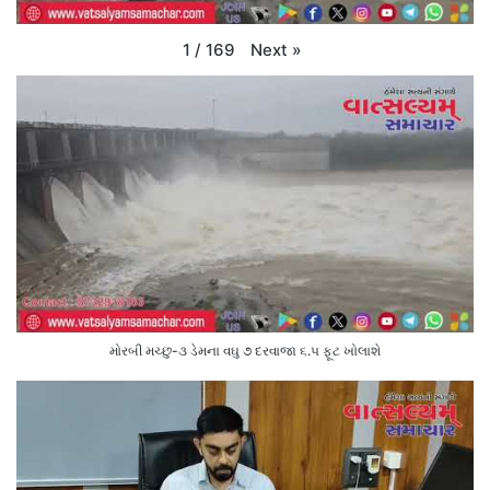
Next
»
1
/
169
મોરબી મચ્છુ-૩ ડેમના વઘુ ૭ દરવાજા ૬.૫ ફૂટ ખોલાશે