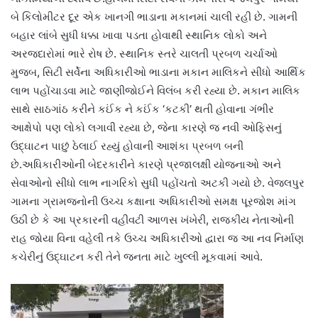
બે કિલોમીટર દૂર એક ખાનગી ભાડાના મકાનમાં ચાલી રહી છે. ગામની
બહાર લાંબે સુધી ધક્કા ખાવા પડતા હોવાથી સ્થાનિક લોકો અને
અરજદારોમાં ભારે રોષ છે. સ્થાનિક સ્તરે ચાલતી પ્રબળ ચર્ચાઓ
મુજબ, સિટી સર્વેના અધિકારીઓ ભાડાના મકાન માલિકને સીધો આર્થિક
લાભ પહોંચાડવા માટે જાણીજોઈને વિલંબ કરી રહ્યા છે. મકાન માલિક
સાથે સાઠગાંઠ કરીને કઈંક ને કઈંક ‘કટકી’ થતી હોવાના ગંભીર
આક્ષેપો પણ લોકો લગાવી રહ્યા છે, જેના કારણે જ નવી ઓફિસનું
ઉદ્ઘાટન પાછું ઠેલાઈ રહ્યું હોવાની આશંકા પ્રબળ બની
છે.અધિકારીઓની બેદરકારીને કારણે પ્રજાલક્ષી યોજનાઓ અને
સેવાઓનો સીધો લાભ નાગરિકો સુધી પહોંચતો અટકી ગયો છે. વેજલપુર
ગામના ગ્રામજનોની ઉચ્ચ કક્ષાના અધિકારીઓ સમક્ષ પૂરજોશ માંગ
ઉઠી છે કે આ પ્રકારની વહીવટી આળસ ખંખેરી, રાજકીય નેતાઓની
રાહ જોયા વિના વહેલી તકે ઉચ્ચ અધિકારીઓ દ્વારા જ આ નવ નિર્માણ
કચેરીનું ઉદ્ઘાટન કરી તેને જનતા માટે ખુલ્લી મૂકવામાં આવે.