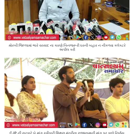
મોરબી જિલ્લામાં ભારે વરસાદ ના કારણે બિનજરૂરી ઘરની બહાર ન નીકળવા કલેક્ટરે
અપીલ કરી
CJP ની સરકારે બે માંગ સ્વીકારી શિક્ષણ મંત્રીના રાજીનામાની માંગ પર કાલે નિર્ણય