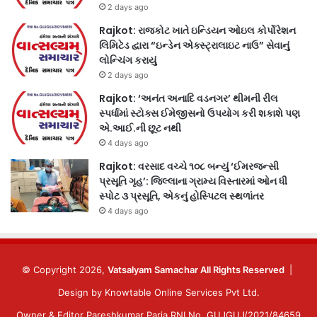
2 days ago
Rajkot: રાજકોટ ખાતે ઇન્ડિયન ઓઇલ કોર્પોરેશન
લિમિટેડ દ્વારા “ઇન્ડેન એક્સ્ટ્રાલાઇટ નાઉ” સેવાનું
લોન્ચિંગ કરાયું
2 days ago
Rajkot: ‘અનંત અનાદિ વડનગર’ થીમની રીલ
સ્પર્ધામાં સ્ટોક્સ ઈમેજીસનો ઉપયોગ કરી શકાશે પણ
એ.આઈ.ની છૂટ નથી
4 days ago
Rajkot: વરસાદ વચ્ચે ૧૦૮ બન્યું ‘ઈમરજન્સી
પ્રસૂતિ ગૃહ’: જિલ્લાના ગ્રામ્ય વિસ્તારમાં ઓન ધી
સ્પોટ ૩ પ્રસૂતિ, એકનું હોસ્પિટલ સ્થળાંતર
4 days ago
© Copyright 2026,
Vatsalyam Samachar All Rights Reserved
|
Design by
Knowtable Online Services Pvt Ltd.
Owner & Editor Pareshkumar Paria RNI No. GUJGUJ/2021/84659