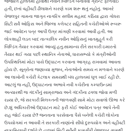
જર્જરિત હાલતમાં હોવાથી નવીન બિલ્ડિંગ બનાવવા ગ્રાન્ટ ફાળવાઈ
હતી, છતાં વહીવટી ઢીલાશને કારણે કામ શરૂ થતું નહોતું. આખરે
વેજલપુર ગામના જાગૃત નાગરિક સલીમ મહમદ કઠિયા દ્વારા ગોધરા
સિટી સર્વે ઓફિસ અને જિલ્લા કલેક્ટર સહિતની કચેરીઓએ રૂબરૂ
જઈ આવેદન પત્ર આપી ઉગ્ર માંગણી કરવામાં આવી હતી. આ
લોકશાહી લડત બાદ તાત્કાલિક નવીન ઓફિસનું ખાતમુહૂર્ત કરી
બિલ્ડિંગ તૈયાર કરવામાં આવ્યું હતુ.સામાન્ય રીતે સરકારી ઇમારતો
તૈયાર થઈ ગયા પછી સ્થાનિક નેતાઓ, ધારાસભ્યો કે મંત્રીઓની
ઉપસ્થિતિમાં મોટા પાયે ઉદ્ઘાટન કરવાના આગ્રહ રાખવામાં આવતા
હોય છે. સૂત્રોના જણાવ્યા મુજબ, નેતાઓનો સમય ન મળવાને કારણે
આ લાખોની કચેરી કેટલાક સમયથી બંધ હાલતમાં ધૂળ ખાઈ રહી છે.
આટલું જ નહીં, ઉદ્ઘાટનના અભાવે નવી કચેરીના કમ્પાઉન્ડમાં
અત્યારથી જ ગંદકીનું સામ્રાજ્ય અને ગંદકીના ઢગલા જોવા મળી
રહ્યા છે, જે સરકારી મિલકતની જાળવણી સામે મોટા સવાલો ઊભા કરે
છે.શું અધિકારીઓ ઉદ્ઘાટન માટે ફરી કોઈ આવેદન પત્ર આપે તેની
રાહ જોઈ રહ્યા છે? જનતાના પરસેવાના પૈસે બનેલી કચેરી લોકોના
ઉપયોગમાં ન આવવી તે સરકારી નાણાંનો સીધો દુરુપયોગ અને વહીવટી
નાકામિયાબી દર્શાવે છે.હાલમાં સિટી સર્વેની કામગીરી વેજલપુર ગામથી