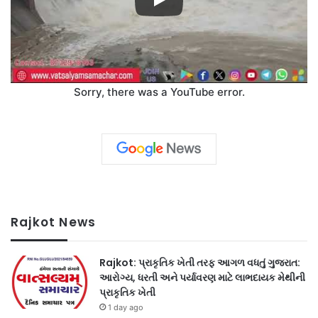
Sorry, there was a YouTube error.
Rajkot News
Rajkot: પ્રાકૃતિક ખેતી તરફ આગળ વધતું ગુજરાત:
આરોગ્ય, ધરતી અને પર્યાવરણ માટે લાભદાયક મેથીની
પ્રાકૃતિક ખેતી
1 day ago