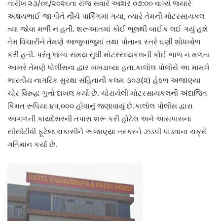
તારીખ ૨૩/૦૬/૨૦૨૬ના રોજ સવારે આશરે ૦૭:૦૦ વાગ્યે જ્યારે
અક્ષયભાઈ જાગીને નીચે પાર્કિંગમાં ગયા, ત્યારે તેમની મોટરસાયકલ
ત્યાં જોવા મળી ન હતી. શરૂઆતમાં કોઈ ભૂલથી બાઈક લઈ ગયું હશે
તેમ વિચારીને તેમણે આજુબાજુમાં તથા પોતાના સ્તરે ઘણી શોધખોળ
કરી હતી. પરંતુ લાંબા સમય સુધી મોટરસાયકલની કોઈ ભાળ ન મળતા
આખરે તેમણે પોલીસના દ્વાર ખખડાવ્યા હતા.કાલોલ પોલીસે આ મામલે
ભારતીય નાગરિક સુરક્ષા સંહિતાની કલમ ૩૦૩(૨) હેઠળ અજાણ્યા
ચોર વિરુદ્ધ ગુનો દાખલ કર્યો છે. ચોરાયેલી મોટરસાયકલની અંદાજિત
કિંમત રૂપિયા ૪૫,૦૦૦ હોવાનું જણાવાયું છે.કાલોલ પોલીસ દ્વારા
આગળની કાયદેસરની તપાસ શરૂ કરી હોટેલ અને આસપાસના
સીસીટીવી ફૂટેજ ચકાસીને અજાણ્યા તસ્કરને ઝડપી પાડવાના ચક્રો
ગતિમાન કર્યા છે.