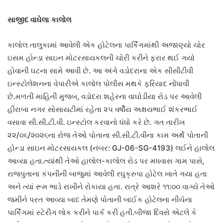
સાજીદ વાઘેલા કાલોલ
કાલોલ તાલુકામાં આવેલી એક હોટેલના પાર્કિંગમાંથી અજાણ્યો ચોર
ઇસમ હોન્ડા સાઇન મોટરસાયકલની ચોરી કરીને ફરાર થઈ ગયો
હોવાની ઘટના સામે આવી છે. આ અંગે વડોદરાના એક સીસીટીવી
ઇન્સ્ટોલેશનના વેપારીએ કાલોલ પોલીસ મથકે ફરિયાદ નોંધાવી
છે.મળતી માહિતી મુજબ, વડોદરા શહેરના વાઘોડીયા રોડ પર આવેલી
હીરાબા નગર સોસાયટીમાં રહેતા ૨૫ વર્ષીય અક્ષયભાઈ શંકરભાઈ
વસાવા સી.સી.ટી.વી. ઇન્સ્ટોલ કરવાનો ધંધો કરે છે. ગત તારીખ
૨૨/૦૬/૨૦૨૬ના રોજ તેઓ પોતાના સી.સી.ટી.વીના કામ અર્થે પોતાની
હોન્ડા સાઇન મોટરસાયકલ (નંબર: GJ-06-SG-4193) લઈને હાલોલ
આવ્યા હતા.ત્યાંથી તેઓ હાલોલ-કાલોલ રોડ પર મધવાસ ગામ પાસે,
રાજપુતાના કંપનીની બાજુમાં આવેલી રઘુક્રુપા હોટેલ ખાતે ગયા હતા
અને ત્યાં રૂમ ભાડે રાખીને રોકાયા હતા. રાત્રે આશરે ૧૧:૦૦ વાગ્યે તેઓ
જમીને પરત આવ્યા બાદ તેમણે પોતાની બાઈક હોટેલના નીચેના
પાર્કિંગમાં સ્ટેરીંગ લોક કરીને પાર્ક કરી હતી.બીજા દિવસે એટલે કે