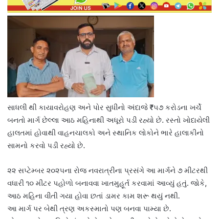
સાધલી થી કાયાવરોહણ અને પોર સુધીનો અંદાજે ₹૫૭ કરોડના ખર્ચે
બનતો માર્ગ છેલ્લા આઠ મહિનાથી અધૂરો પડી રહ્યો છે. રસ્તો ખોદાયેલી
હાલતમાં હોવાથી વાહનચાલકો અને સ્થાનિક લોકોને ભારે હાલાકીનો
સામનો કરવો પડી રહ્યો છે.
૨૨ સપ્ટેમ્બર ૨૦૨૫ના રોજ નવરાત્રીના પ્રસંગે આ માર્ગને ૭ મીટરથી
વધારી ૧૦ મીટર પહોળો બનાવવા ખાતમુહૂર્ત કરવામાં આવ્યું હતું. જોકે,
આઠ મહિના વીતી ગયા હોવા છતાં ડામર કામ શરૂ થયું નથી.
આ માર્ગ પર બેથી ત્રણ અકસ્માતો પણ બનવા પામ્યા છે.