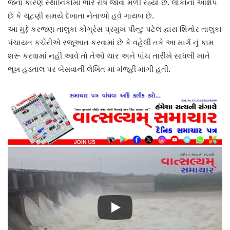
જેના કારણે સ્થાનિકોમાં ભારે રોષ જોવા મળી રહ્યો છે. લોકોનો આક્ષેપ
છે કે ચૂંટણી સમયે દેખાતા નેતાઓ હવે ગાયબ છે.
આ મુદ્દે કરજણ તાલુકા કોંગ્રેસ પ્રમુખ પીન્ટુ પટેલ દ્વારા શિનોર તાલુકા
પંચાયત કચેરીએ રજૂઆત કરવામાં છે કે વહેલી તકે આ માર્ગ નું કામ
શરૂ કરવામાં નહીં આવે તો તેઓ ચાર અને પાંચ તારીખે સાધલી ખાતે
ભૂખ હડતાલ પર બેસવાની લેખિત માં મંજૂરી માંગી હતી.