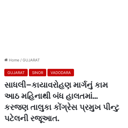
Home
/
GUJARAT
GUJARAT
SINOR
VADODARA
સાધલી–કાયાવરોહણ માર્ગનું કામ
આઠ મહિનાથી બંધ હાલતમાં…
કરજણ તાલુકા કોંગ્રેસ પ્રમુખ પીન્ટુ
પટેલની રજૂઆત.