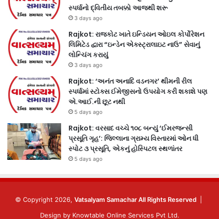
સ્પર્ધાનો દ્વિતીય તબક્કો આજથી શરૂ
3 days ago
Rajkot: રાજકોટ ખાતે ઇન્ડિયન ઓઇલ કોર્પોરેશન
લિમિટેડ દ્વારા “ઇન્ડેન એક્સ્ટ્રાલાઇટ નાઉ” સેવાનું
લોન્ચિંગ કરાયું
3 days ago
Rajkot: ‘અનંત અનાદિ વડનગર’ થીમની રીલ
સ્પર્ધામાં સ્ટોક્સ ઈમેજીસનો ઉપયોગ કરી શકાશે પણ
એ.આઈ.ની છૂટ નથી
5 days ago
Rajkot: વરસાદ વચ્ચે ૧૦૮ બન્યું ‘ઈમરજન્સી
પ્રસૂતિ ગૃહ’: જિલ્લાના ગ્રામ્ય વિસ્તારમાં ઓન ધી
સ્પોટ ૩ પ્રસૂતિ, એકનું હોસ્પિટલ સ્થળાંતર
5 days ago
© Copyright 2026,
Vatsalyam Samachar All Rights Reserved
|
Design by
Knowtable Online Services Pvt Ltd.