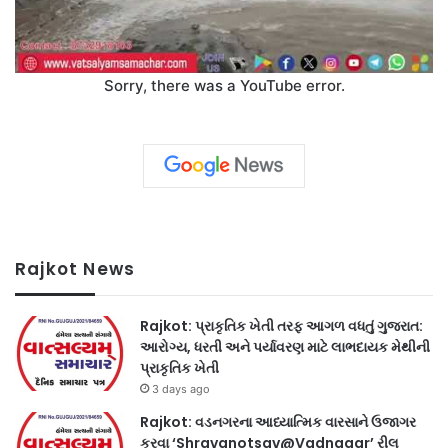
Sorry, there was a YouTube error.
Rajkot News
Rajkot: પ્રાકૃતિક ખેતી તરફ આગળ વધતું ગુજરાત:
આરોગ્ય, ધરતી અને પર્યાવરણ માટે લાભદાયક મેથીની
પ્રાકૃતિક ખેતી
3 days ago
Rajkot: વડનગરના આધ્યાત્મિક વારસાને ઉજાગર
કરવા ‘Shravanotsav@Vadnagar’ રીલ