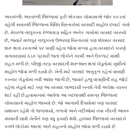
અરવલ્લી: અરવલ્લી જિલ્લામાં ફરી એકવાર ચોમાસાએ જોર પકડતાં
વહેલી સવારથી જિલ્લાના વિવિધ વિસ્તારોમાં વરસાદી માહોલ છવાઈ ગયો
છે. મેઘરજ તાલુકાના રેલ્લાવાડા સહિત અનેક ગામોમાં વરસાદ વરસ્યો
છે, જ્યારે માલપુર તાલુકાના ઉભરાણ વિસ્તારમાં પણ ધોધમાર વરસાદ
શરૂ થતાં રસ્તાઓ પર પાણી વહેતા જોવા મળ્યા હતા.વરસાદને કારણે
વાતાવરણમાં ઠંડક પ્રસરી જતાં લોકોને ગરમી અને ઉકળાટ માંથી
રાહત મળી છે. બીજી તરફ વરસાદની શરૂઆત થતાં ખેડૂતોમાં ખુશીનો
માહોલ જોવા મળી રહ્યો છે. ખેતી માટે વરસાદ અનુકૂળ રહેતાં વાવણી
કરનાર ખેડૂતોમાં નવી આશા જાગી છે, જ્યારે હજુ વાવણીની રાહ જોઈ
રહેલા ખેડૂતો માટે પણ આ વરસાદ લાભદાયી બનશે તેવી અપેક્ષા વ્યક્ત
થઈ રહી છે.હવામાનમાં આવેલા આ બદલાવથી સમગ્ર જિલ્લામાં
ચોમાસાનો માહોલ જામ્યો છે. જો આગામી દિવસોમાં પણ વરસાદ
યથાવત રહેશે તો જળાશયો, તળાવો અને નદીઓમાં નવા નીરની આવક
વધવાની સાથે ખેતીને પણ વધુ ફાયદો થશે. હાલમાં જિલ્લામાં વરસાદને
પગલે લોકોમાં આનંદ અને રાહતનો માહોલ જોવા મળી રહ્યો છે