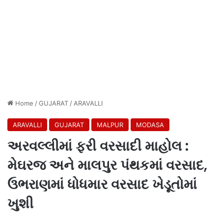
Home
/
GUJARAT
/
ARAVALLI
ARAVALLI
GUJARAT
MALPUR
MODASA
અરવલ્લીમાં ફરી વરસાદી માહોલ :
મેઘરજ અને માલપુર પંથકમાં વરસાદ,
ઉભરાણમાં ધોધમાર વરસાદ ખેડૂતોમાં
ખુશી