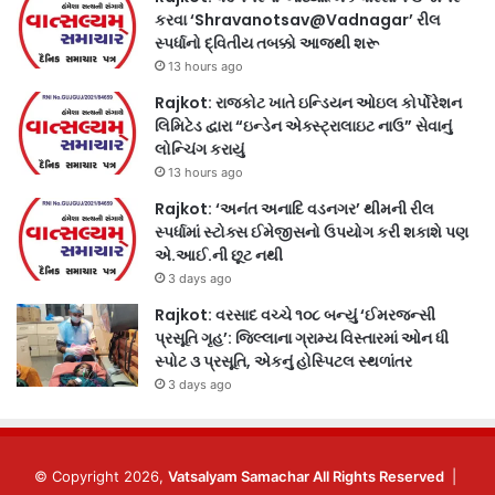
કરવા ‘Shravanotsav@Vadnagar’ રીલ
સ્પર્ધાનો દ્વિતીય તબક્કો આજથી શરૂ
13 hours ago
Rajkot: રાજકોટ ખાતે ઇન્ડિયન ઓઇલ કોર્પોરેશન
લિમિટેડ દ્વારા “ઇન્ડેન એક્સ્ટ્રાલાઇટ નાઉ” સેવાનું
લોન્ચિંગ કરાયું
13 hours ago
Rajkot: ‘અનંત અનાદિ વડનગર’ થીમની રીલ
સ્પર્ધામાં સ્ટોક્સ ઈમેજીસનો ઉપયોગ કરી શકાશે પણ
એ.આઈ.ની છૂટ નથી
3 days ago
Rajkot: વરસાદ વચ્ચે ૧૦૮ બન્યું ‘ઈમરજન્સી
પ્રસૂતિ ગૃહ’: જિલ્લાના ગ્રામ્ય વિસ્તારમાં ઓન ધી
સ્પોટ ૩ પ્રસૂતિ, એકનું હોસ્પિટલ સ્થળાંતર
3 days ago
© Copyright 2026,
Vatsalyam Samachar All Rights Reserved
|