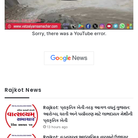
Sorry, there was a YouTube error.
Rajkot News
Rajkot: પ્રાકૃતિક ખેતી તરફ આગળ વધતું ગુજરાત:
આરોગ્ય, ધરતી અને પર્યાવરણ માટે લાભદાયક મેથીની
પ્રાકૃતિક ખેતી
13 hours ago
Rajkot: વડનગરના આધ્યાત્મિક વારસાને ઉજાગર