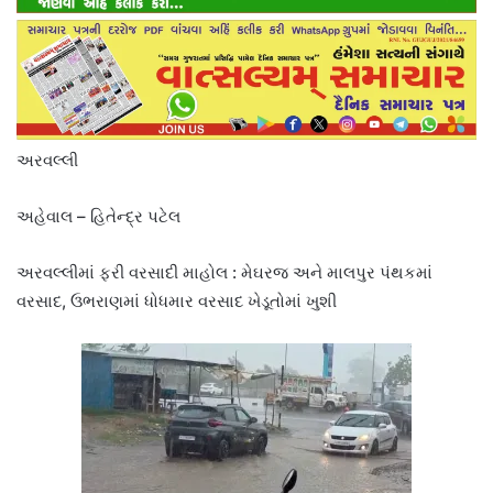
અરવલ્લી
અહેવાલ – હિતેન્દ્ર પટેલ
અરવલ્લીમાં ફરી વરસાદી માહોલ : મેઘરજ અને માલપુર પંથકમાં
વરસાદ, ઉભરાણમાં ધોધમાર વરસાદ ખેડૂતોમાં ખુશી