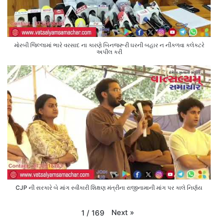
મોરબી જિલ્લામાં ભારે વરસાદ ના કારણે બિનજરૂરી ઘરની બહાર ન નીકળવા કલેક્ટરે
અપીલ કરી
CJP ની સરકારે બે માંગ સ્વીકારી શિક્ષણ મંત્રીના રાજીનામાની માંગ પર કાલે નિર્ણય
Next
»
1
/
169