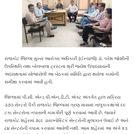
રાજકોટ જિલ્લા મુખ્ય આરોગ્ય અધિકારી (ઈન્ચાર્જ) ડૉ. પરેશ જોશીની
ઉપસ્થિતિ તથા બોલબાલા ટ્રસ્ટના શ્રી જયેશ ઉપાધ્યાયની
અધ્યક્ષતામાં યોજાયેલી આ બેઠકમાં સમિતિ દ્વારા થયેલા કામોની
સમીક્ષા કરવામાં આવી હતી.
જિલ્લામાં પી.સી. એન્ડ પી.એન.ડી.ટી. એક્ટ અંતર્ગત હાલ સક્રિય
૩૭૩ સેન્ટરો પૈકી રાજકોટ જિલ્લામાં ત્રણ માસમાં તાલુકાકક્ષાએ ૯૯
ટકા સેન્ટરોના તપાસની કામગીરી પૂર્ણ કરવામાં આવી છે. જ્યારે
રાજકોટ શહેરમાં ૨૮૯ ડાયગ્નોસ્ટિક સેન્ટરોની મુલાકાત લેવાઈ છે અને
૮૪ સેન્ટરોની તપાસ કરવામાં આવેલી નથી. આમ શહેરમાં આ અંગે ૨૩