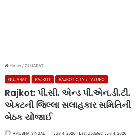
Home
/
GUJARAT
GUJARAT
RAJKOT
RAJKOT CITY / TALUKO
Rajkot: પી.સી. એન્ડ પી.એન.ડી.ટી.
એક્ટની જિલ્લા સલાહકાર સમિતિની
બેઠક યોજાઈ
AMUBHAI SINGAL
July 4, 2026
Last Updated: July 4, 2026