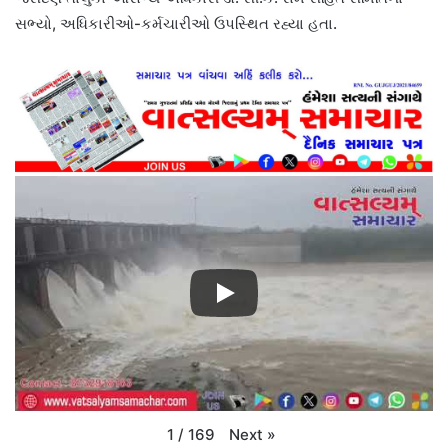
સભ્યો, અધિકારીઓ-કર્મચારીઓ ઉપસ્થિત રહ્યા હતા.
Next
»
1
/
169