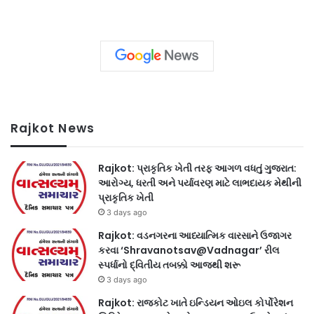
Rajkot News
Rajkot: પ્રાકૃતિક ખેતી તરફ આગળ વધતું ગુજરાત:
આરોગ્ય, ધરતી અને પર્યાવરણ માટે લાભદાયક મેથીની
પ્રાકૃતિક ખેતી
3 days ago
Rajkot: વડનગરના આધ્યાત્મિક વારસાને ઉજાગર
કરવા ‘Shravanotsav@Vadnagar’ રીલ
સ્પર્ધાનો દ્વિતીય તબક્કો આજથી શરૂ
3 days ago
Rajkot: રાજકોટ ખાતે ઇન્ડિયન ઓઇલ કોર્પોરેશન