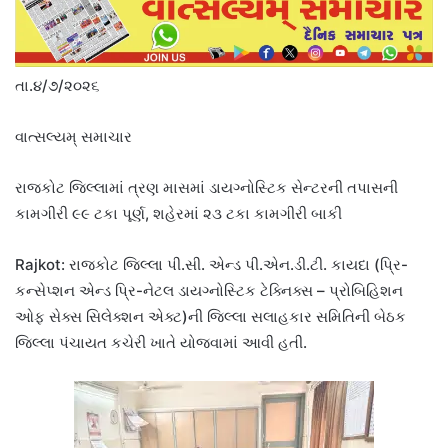
તા.૪/૭/૨૦૨૬
વાત્સલ્યમ્ સમાચાર
રાજકોટ જિલ્લામાં ત્રણ માસમાં ડાયગ્નોસ્ટિક સેન્ટરની તપાસની
કામગીરી ૯૯ ટકા પૂર્ણ, શહેરમાં ૨૩ ટકા કામગીરી બાકી
Rajkot: રાજકોટ જિલ્લા પી.સી. એન્ડ પી.એન.ડી.ટી. કાયદા (પ્રિ-
કન્સેપ્શન એન્ડ પ્રિ-નેટલ ડાયગ્નોસ્ટિક ટેક્નિક્સ – પ્રોબિહિશન
ઓફ સેક્સ સિલેક્શન એક્ટ)ની જિલ્લા સલાહકાર સમિતિની બેઠક
જિલ્લા પંચાયત કચેરી ખાતે યોજવામાં આવી હતી.