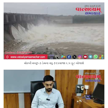
મોરબી મચ્છુ-૩ ડેમના વઘુ ૭ દરવાજા ૬.૫ ફૂટ ખોલાશે