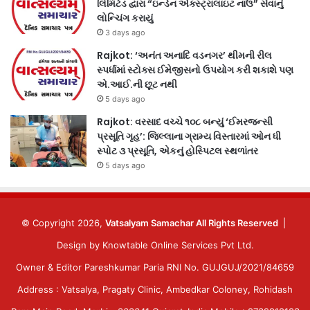
લિમિટેડ દ્વારા “ઇન્ડેન એક્સ્ટ્રાલાઇટ નાઉ” સેવાનું
લોન્ચિંગ કરાયું
3 days ago
Rajkot: ‘અનંત અનાદિ વડનગર’ થીમની રીલ
સ્પર્ધામાં સ્ટોક્સ ઈમેજીસનો ઉપયોગ કરી શકાશે પણ
એ.આઈ.ની છૂટ નથી
5 days ago
Rajkot: વરસાદ વચ્ચે ૧૦૮ બન્યું ‘ઈમરજન્સી
પ્રસૂતિ ગૃહ’: જિલ્લાના ગ્રામ્ય વિસ્તારમાં ઓન ધી
સ્પોટ ૩ પ્રસૂતિ, એકનું હોસ્પિટલ સ્થળાંતર
5 days ago
© Copyright 2026,
Vatsalyam Samachar All Rights Reserved
|
Design by
Knowtable Online Services Pvt Ltd.
Owner & Editor Pareshkumar Paria RNI No. GUJGUJ/2021/84659
Address : Vatsalya, Pragaty Clinic, Ambedkar Coloney, Rohidash