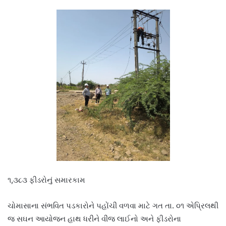
૧,૩૮૩ ફીડરોનું સમારકામ
ચોમાસાના સંભવિત પડકારોને પહોંચી વળવા માટે ગત તા. ૦૧ એપ્રિલથી
જ સઘન આયોજન હાથ ધરીને વીજ લાઈનો અને ફીડરોના