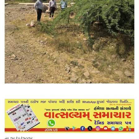
તા.૨૬/૫/૨૦૨૬