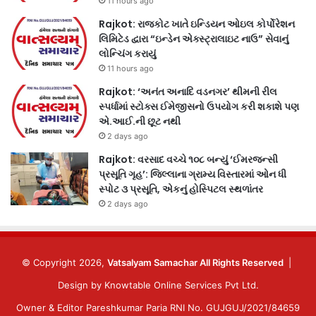
11 hours ago
Rajkot: રાજકોટ ખાતે ઇન્ડિયન ઓઇલ કોર્પોરેશન
લિમિટેડ દ્વારા “ઇન્ડેન એક્સ્ટ્રાલાઇટ નાઉ” સેવાનું
લોન્ચિંગ કરાયું
11 hours ago
Rajkot: ‘અનંત અનાદિ વડનગર’ થીમની રીલ
સ્પર્ધામાં સ્ટોક્સ ઈમેજીસનો ઉપયોગ કરી શકાશે પણ
એ.આઈ.ની છૂટ નથી
2 days ago
Rajkot: વરસાદ વચ્ચે ૧૦૮ બન્યું ‘ઈમરજન્સી
પ્રસૂતિ ગૃહ’: જિલ્લાના ગ્રામ્ય વિસ્તારમાં ઓન ધી
સ્પોટ ૩ પ્રસૂતિ, એકનું હોસ્પિટલ સ્થળાંતર
2 days ago
© Copyright 2026,
Vatsalyam Samachar All Rights Reserved
|
Design by
Knowtable Online Services Pvt Ltd.
Owner & Editor Pareshkumar Paria RNI No. GUJGUJ/2021/84659