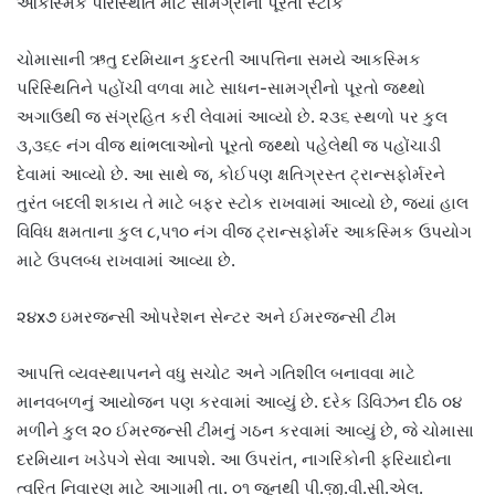
આકસ્મિક પરિસ્થિતિ માટે સામગ્રીનો પૂરતો સ્ટોક
ચોમાસાની ઋતુ દરમિયાન કુદરતી આપત્તિના સમયે આકસ્મિક
પરિસ્થિતિને પહોંચી વળવા માટે સાધન-સામગ્રીનો પૂરતો જથ્થો
અગાઉથી જ સંગ્રહિત કરી લેવામાં આવ્યો છે. ૨૩૬ સ્થળો પર કુલ
૩,૩૬૯ નંગ વીજ થાંભલાઓનો પૂરતો જથ્થો પહેલેથી જ પહોંચાડી
દેવામાં આવ્યો છે. આ સાથે જ, કોઈપણ ક્ષતિગ્રસ્ત ટ્રાન્સફોર્મરને
તુરંત બદલી શકાય તે માટે બફર સ્ટોક રાખવામાં આવ્યો છે, જ્યાં હાલ
વિવિધ ક્ષમતાના કુલ ૮,૫૧૦ નંગ વીજ ટ્રાન્સફોર્મર આકસ્મિક ઉપયોગ
માટે ઉપલબ્ધ રાખવામાં આવ્યા છે.
૨૪x૭ ઇમરજન્સી ઓપરેશન સેન્ટર અને ઈમરજન્સી ટીમ
આપત્તિ વ્યવસ્થાપનને વધુ સચોટ અને ગતિશીલ બનાવવા માટે
માનવબળનું આયોજન પણ કરવામાં આવ્યું છે. દરેક ડિવિઝન દીઠ ૦૪
મળીને કુલ ૨૦ ઈમરજન્સી ટીમનું ગઠન કરવામાં આવ્યું છે, જે ચોમાસા
દરમિયાન ખડેપગે સેવા આપશે. આ ઉપરાંત, નાગરિકોની ફરિયાદોના
ત્વરિત નિવારણ માટે આગામી તા. ૦૧ જૂનથી પી.જી.વી.સી.એલ.