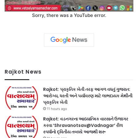
Sorry, there was a YouTube error.
Rajkot News
Rajkot: પ્રાકૃતિક ખેતી તરફ આગળ વધતું ગુજરાત:
આરોગ્ય, ધરતી અને પર્યાવરણ માટે લાભદાયક મેથીની
પ્રાકૃતિક ખેતી
11 hours ago
Rajkot: વડનગરના આધ્યાત્મિક વારસાને ઉજાગર
કરવા ‘Shravanotsav@Vadnagar’ રીલ
સ્પર્ધાનો દ્વિતીય તબક્કો આજથી શરૂ