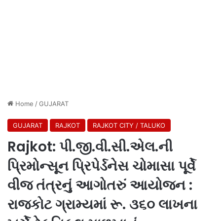
Home
/
GUJARAT
GUJARAT
RAJKOT
RAJKOT CITY / TALUKO
Rajkot: પી.જી.વી.સી.એલ.ની
પ્રિમોન્સૂન પ્રિપેર્ડનેસ ચોમાસા પૂર્વે
વીજ તંત્રનું આગોતરું આયોજન :
રાજકોટ ગ્રામ્યમાં રૂ. ૩૬૦ લાખના