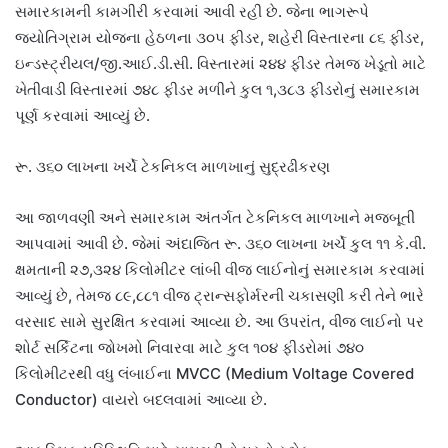
સમારકામની કામગીરી કરવામાં આવી રહી છે. જેના ભાગરૂપે
જ્યોતિગ્રામ યોજના હેઠળના ૩૦૫ ફીડર, શહેરી વિસ્તારના ૮૬ ફીડર,
ઇન્ડસ્ટ્રીયલ/જી.આઈ.ડી.સી. વિસ્તારમાં ૨૪૪ ફીડર તેમજ ખેડૂતો માટે
ખેતીવાડી વિસ્તારમાં ૭૪૮ ફીડર મળીને કુલ ૧,૩૮૩ ફીડરોનું સમારકામ
પૂર્ણ કરવામાં આવ્યું છે.
રૂ. ૩૬૦ લાખના ખર્ચે ટેકનિકલ માળખાનું સુદ્રઢીકરણ
આ જાળવણી અને સમારકામ અંતર્ગત ટેકનિકલ માળખાને મજબૂતી
આપવામાં આવી છે. જેમાં અંદાજિત રૂ. ૩૬૦ લાખના ખર્ચે કુલ ૧૧ કે.વી.
ક્ષમતાની ૨૭,૩૨૪ કિલોમીટર લાંબી વીજ લાઈનોનું સમારકામ કરવામાં
આવ્યું છે, તેમજ ૮૯,૮૮૧ વીજ ટ્રાન્સફોર્મરની ચકાસણી કરી તેને ભારે
વરસાદ સામે સુરક્ષિત કરવામાં આવ્યા છે. આ ઉપરાંત, વીજ લાઈનો પર
શોર્ટ સર્કિટના જોખમો નિવારવા માટે કુલ ૧૦૪ ફીડરોમાં ૭૪૦
કિલોમીટરથી વધુ લંબાઈના MVCC (Medium Voltage Covered
Conductor) વાયરો બદલવામાં આવ્યા છે.