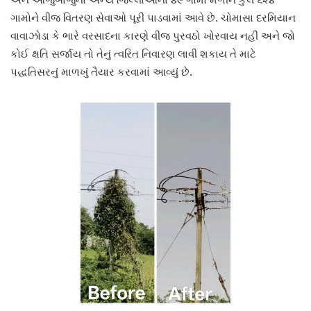
ગામોને વીજ વિતરણ સેવાઓ પૂરી પાડવામાં આવે છે. ચોમાસા દરમિયાન
વાવાઝોડા કે ભારે વરસાદના કારણે વીજ પુરવઠો ખોરવાય નહીં અને જો
કોઈ ક્ષતિ સર્જાય તો તેનું ત્વરિત નિવારણ લાવી શકાય તે માટે
પદ્ધતિસરનું માળખું તૈયાર કરવામાં આવ્યું છે.