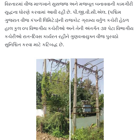
વિસ્તારમાં વીજ માળખાને સુસજ્જ અને મજબૂત બનાવવાની કામગીરી
યુદ્ધના ધોરણે કરવામાં આવી રહી છે. પી.જી.વી.સી.એલ. (પશ્ચિમ
ગુજરાત વીજ કંપની લિમિટેડ)ની રાજકોટ ગ્રામ્ય વર્તુળ કચેરી હેઠળ
હાલ કુલ ૦૫ વિભાગીય કચેરીઓ અને તેની અંતર્ગત ૩૨ પેટા વિભાગીય
કચેરીઓ રાત-દિવસ કાર્યરત રહીને ગુણવત્તાયુક્ત વીજ પુરવઠો
સુનિશ્ચિત કરવા માટે કટિબદ્ધ છે.