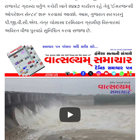
રાજકોટ ગ્રામ્ય વર્તુળ કચેરી ખાતે ૨૪x૭ કાર્યરત રહે તેવું ‘ઈમરજન્સી
ઓપરેશન સેન્ટર’ શરૂ કરવામાં આવશે. આમ, ગુજરાત સરકારનું
પી.જી.વી.સી.એલ. તંત્ર ચોમાસા દરમિયાન ગ્રામીણ વિસ્તારમાં
અવિરત વીજ પુરવઠો સુનિશ્ચિત કરવા સજ્જ છે.