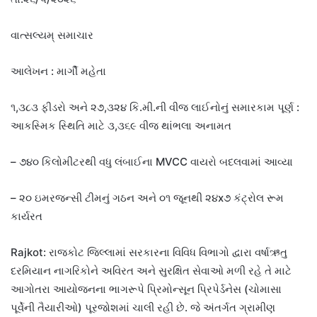
વાત્સલ્યમ્ સમાચાર
આલેખન : માર્ગી મહેતા
૧,૩૮૩ ફીડરો અને ૨૭,૩૨૪ કિ.મી.ની વીજ લાઈનોનું સમારકામ પૂર્ણ :
આકસ્મિક સ્થિતિ માટે ૩,૩૬૯ વીજ થાંભલા અનામત
– ૭૪૦ કિલોમીટરથી વધુ લંબાઈના MVCC વાયરો બદલવામાં આવ્યા
– ૨૦ ઇમરજન્સી ટીમનું ગઠન અને ૦૧ જૂનથી ૨૪x૭ કંટ્રોલ રૂમ
કાર્યરત
Rajkot: રાજકોટ જિલ્લામાં સરકારના વિવિધ વિભાગો દ્વારા વર્ષાઋતુ
દરમિયાન નાગરિકોને અવિરત અને સુરક્ષિત સેવાઓ મળી રહે તે માટે
આગોતરા આયોજનના ભાગરૂપે પ્રિમોન્સૂન પ્રિપેર્ડનેસ (ચોમાસા
પૂર્વેની તૈયારીઓ) પૂરજોશમાં ચાલી રહી છે. જે અંતર્ગત ગ્રામીણ