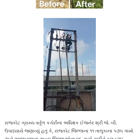
રાજકોટ ગ્રામ્ય વર્તુળ કચેરીના અધિક્ષક ઈજનેર શ્રી જે. બી.
ઉપાધ્યાયે જણાવ્યું હતું કે, રાજકોટ જિલ્લાના ૧૧ તાલુકાના ૫૭૫ ગામો
અને આજુબાજુના અન્ય જિલ્લાઓના ૪૯ ગામો મળીને કુલ ૬૨૪