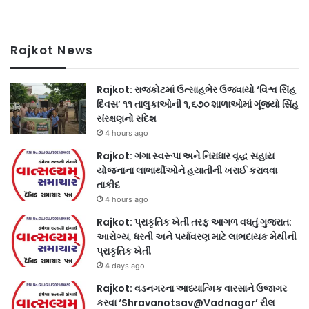
Rajkot News
Rajkot: રાજકોટમાં ઉત્સાહભેર ઉજવાયો ‘વિશ્વ સિંહ
દિવસ’ ૧૧ તાલુકાઓની ૧,૬૭૦ શાળાઓમાં ગૂંજ્યો સિંહ
સંરક્ષણનો સંદેશ
4 hours ago
Rajkot: ગંગા સ્વરૂપા અને નિરાધાર વૃદ્ધ સહાય
યોજનાના લાભાર્થીઓને હયાતીની ખરાઈ કરાવવા
તાકીદ
4 hours ago
Rajkot: પ્રાકૃતિક ખેતી તરફ આગળ વધતું ગુજરાત:
આરોગ્ય, ધરતી અને પર્યાવરણ માટે લાભદાયક મેથીની
પ્રાકૃતિક ખેતી
4 days ago
Rajkot: વડનગરના આધ્યાત્મિક વારસાને ઉજાગર
કરવા ‘Shravanotsav@Vadnagar’ રીલ