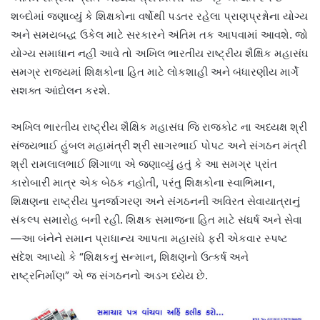
શબ્દોમાં જણાવ્યું કે શિક્ષકોના વર્ષોથી પડતર રહેલા પ્રાણપ્રશ્નોના યોગ્ય
અને સમયબદ્ધ ઉકેલ માટે સરકારને અંતિમ તક આપવામાં આવશે. જો
યોગ્ય સમાધાન નહીં આવે તો અખિલ ભારતીય રાષ્ટ્રીય શૈક્ષિક મહાસંઘ
સમગ્ર રાજ્યમાં શિક્ષકોના હિત માટે લોકશાહી અને બંધારણીય માર્ગે
સશક્ત આંદોલન કરશે.
અખિલ ભારતીય રાષ્ટ્રીય શૈક્ષિક મહાસંઘ જિ રાજકોટ ના અધ્યક્ષ શ્રી
સંજયભાઈ હુંબલ મહામંત્રી શ્રી સાગરભાઈ પોપટ અને સંગઠન મંત્રી
શ્રી રામલાલભાઈ શિંગાળા એ જણાવ્યું હતું કે આ સમગ્ર પ્રાંત
કારોબારી માત્ર એક બેઠક નહોતી, પરંતુ શિક્ષકોના સ્વાભિમાન,
શિક્ષણના રાષ્ટ્રીય પુનર્જાગરણ અને સંગઠનની અવિરત સેવાયાત્રાનું
સંકલ્પ સમારોહ બની રહી. શિક્ષક સમાજના હિત માટે સંઘર્ષ અને સેવા
—આ બંનેને સમાન પ્રાધાન્ય આપતા મહાસંઘે ફરી એકવાર સ્પષ્ટ
સંદેશ આપ્યો કે “શિક્ષકનું સન્માન, શિક્ષણનો ઉત્કર્ષ અને
રાષ્ટ્રનિર્માણ” એ જ સંગઠનનો અડગ ધ્યેય છે.