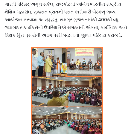
ભારતી પરિસર,અમૂલ સર્કલ, રાજકોટમાં અખિલ ભારતીય રાષ્ટ્રીય
શૈક્ષિક મહાસંઘ, ગુજરાત પ્રાંતની પ્રાંત કારોબારી બેઠકનું ભવ્ય
આયોજન કરવામાં આવ્યું હતું. સમગ્ર ગુજરાતમાંથી 400થી વધુ
જવાબદાર કાર્યકરોની ઉપસ્થિતિએ સંગઠનની એકતા, કાર્યનિષ્ઠા અને
શિક્ષક હિત પ્રત્યેની અડગ પ્રતિબદ્ધતાનો જીવંત પરિચય કરાવ્યો.