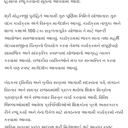
હિસાબો રજૂ કરવાની સૂચના આપવામાં આવી.
શ્રી મોહનજી પુરોહિતે આગામી ગુરુ પૂર્ણિમા નિમિત્તે યોજાનારા ગુરુ
વંદન કાર્યક્રમ અંગે વિસ્તૃત માર્ગદર્શન આપ્યું. કાર્યક્રમ તાલુકા અને
શાળા કક્ષાએ 100 ટકા સફળતાપૂર્વક યોજાય તે માટે જરૂરી
આયોજન સમજાવવામાં આવ્યું. કાર્યક્રમમાં ભારત માતા તથા મહર્ષિ
વેદવ્યાસજીના ચિત્રનો ઉપયોગ કરવા તેમજ કાર્યક્રમને સંપૂર્ણપણે
સામાજિક અને સાંસ્કૃતિક સ્વરૂપમાં યોજવાનો આગ્રહ વ્યક્ત
કરવામાં આવ્યો. રાજકીય વ્યક્તિઓને મંચ પર સન્માનિત ન કરવા
અંગે પણ સ્પષ્ટ માર્ગદર્શન આપવામાં આવ્યું.
બેઠકના દ્વિતીય અને તૃતીય સત્રમાં આગામી સદસ્યતા પર્વ, સંગઠન
વિસ્તાર અને સમગ્ર રાજ્યમાંથી પ્રાપ્ત થયેલા શિક્ષક મિત્રોના
પ્રાણપ્રશ્નો અંગે સંભાગવાર વિસ્તૃત ચર્ચા કરવામાં આવી. વિવિધ
જિલ્લાઓમાંથી આવેલા પ્રતિનિધિઓએ શિક્ષકોના પ્રશ્નો અસરકારક
રીતે રજૂ કર્યા અને તેના ઉકેલ માટે સંગઠનના આગામી કાર્યક્રમો નક્કી
કરવામાં આવ્યા.
અંતિમ સત્રમાં પ્રાંત અધ્યક્ષ શ્રી મિતેશભાઈ ભટ્ટે અત્યંત સ્પષ્ટ