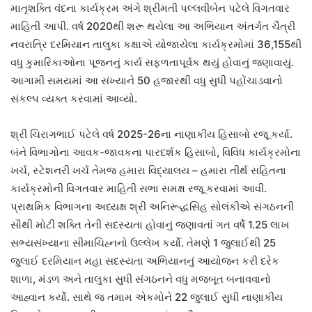
માતૃશક્તિ વંદના કાર્યક્રમ અંગે શ્રીમતી પલ્લવીબેન પટેલે વિગતવાર
માહિતી આપી. વર્ષ 2020થી શરૂ થયેલા આ અભિયાન અંતર્ગત ચૈત્રી
નવરાત્રિ દરમિયાન તાલુકા કક્ષાએ યોજાયેલા કાર્યક્રમોમાં 36,155થી
વધુ કુમારિકાઓના પૂજનનું કાર્ય સફળતાપૂર્વક થયું હોવાનું જણાવાયું.
આગામી સમયમાં આ સંખ્યાને 50 હજારથી વધુ સુધી પહોંચાડવાનો
સંકલ્પ વ્યક્ત કરવામાં આવ્યો.
શ્રી ચિરાગભાઈ પટેલે વર્ષ 2025-26ના નાણાકીય હિસાબો રજૂ કર્યા.
બંને વિભાગોના આવક-જાવકના પારદર્શક હિસાબો, વિવિધ કાર્યક્રમોના
ખર્ચ, સ્ટેશનરી ખર્ચ તેમજ હમારા વિદ્યાલય – હમારા તીર્થ સહિતના
કાર્યક્રમોની વિગતવાર માહિતી સભા સમક્ષ રજૂ કરવામાં આવી.
પ્રાથમિક વિભાગના અધ્યક્ષ શ્રી અનિરૂદ્ધસિંહ સોલંકીએ સંગઠનની
સૌથી મોટી શક્તિ તેની સદસ્યતા હોવાનું જણાવતાં ગત વર્ષે 1.25 લાખ
સભ્યસંખ્યાના સીમાચિહ્નનો ઉલ્લેખ કર્યો. તેમણે 1 જુલાઈથી 25
જુલાઈ દરમિયાન મહા સદસ્યતા અભિયાનનું આયોજન કરી દરેક
શાળા, મંડળ અને તાલુકા સુધી સંગઠનને વધુ મજબૂત બનાવવાનો
આહ્વાન કર્યો. સાથે જ તમામ એકમોને 22 જુલાઈ સુધી નાણાકીય