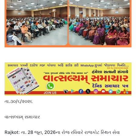
તા.૩૦/૬/૨૦૨૬
વાત્સલ્યમ્ સમાચાર
Rajkot: તા. 28 જૂન, 2026ના રોજ રવિવારે રાજકોટ સ્થિત સેવા