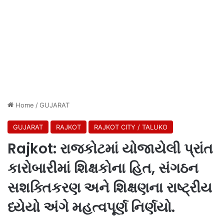
Home
/
GUJARAT
GUJARAT
RAJKOT
RAJKOT CITY / TALUKO
Rajkot: રાજકોટમાં યોજાયેલી પ્રાંત
કારોબારીમાં શિક્ષકોના હિત, સંગઠન
સશક્તિકરણ અને શિક્ષણના રાષ્ટ્રીય
ધ્યેયો અંગે મહત્વપૂર્ણ નિર્ણયો.