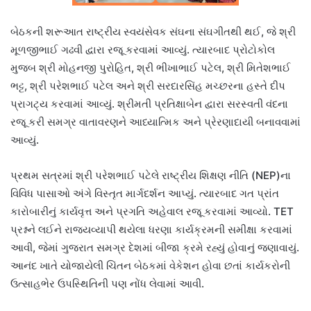
બેઠકની શરૂઆત રાષ્ટ્રીય સ્વયંસેવક સંઘના સંઘગીતથી થઈ, જે શ્રી
મૂળજીભાઈ ગઢવી દ્વારા રજૂ કરવામાં આવ્યું. ત્યારબાદ પ્રોટોકોલ
મુજબ શ્રી મોહનજી પુરોહિત, શ્રી ભીખાભાઈ પટેલ, શ્રી મિતેશભાઈ
ભટ્ટ, શ્રી પરેશભાઈ પટેલ અને શ્રી સરદારસિંહ મચ્છરના હસ્તે દીપ
પ્રાગટ્ય કરવામાં આવ્યું. શ્રીમતી પ્રતિક્ષાબેન દ્વારા સરસ્વતી વંદના
રજૂ કરી સમગ્ર વાતાવરણને આધ્યાત્મિક અને પ્રેરણાદાયી બનાવવામાં
આવ્યું.
પ્રથમ સત્રમાં શ્રી પરેશભાઈ પટેલે રાષ્ટ્રીય શિક્ષણ નીતિ (NEP)ના
વિવિધ પાસાઓ અંગે વિસ્તૃત માર્ગદર્શન આપ્યું. ત્યારબાદ ગત પ્રાંત
કારોબારીનું કાર્યવૃત્ત અને પ્રગતિ અહેવાલ રજૂ કરવામાં આવ્યો. TET
પ્રશ્નને લઈને રાજ્યવ્યાપી થયેલા ધરણા કાર્યક્રમની સમીક્ષા કરવામાં
આવી, જેમાં ગુજરાત સમગ્ર દેશમાં બીજા ક્રમે રહ્યું હોવાનું જણાવાયું.
આનંદ ખાતે યોજાયેલી ચિંતન બેઠકમાં વેકેશન હોવા છતાં કાર્યકરોની
ઉત્સાહભેર ઉપસ્થિતિની પણ નોંધ લેવામાં આવી.