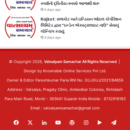
સ્પર્ધાનો દ્વિતીય તબક્કો આજથી શરૂ
4 days ago
Rajkot: રાજકોટ ખાતે ઇન્ડિયન ઓઇલ કોર્પોરેશન
લિમિટેડ દ્વારા “ઇન્ડેન એક્સ્ટ્રાલાઇટ નાઉ” સેવાનું
લોન્ચિંગ કરાયું
4 days ago
© Copyright 2026,
Vatsalyam Samachar All Rights Reserved
|
Design by
Knowtable Online Services Pvt Ltd.
Owner & Editor Pareshkumar Paria RNI No. GUJGUJ/2021/84659
Address : Vatsalya, Pragaty Clinic, Ambedkar Coloney, Rohidash
Para Main Road, Morbi - 363641 Gujarat-India Mobile : 8732918183
Email : vatsalyamsamachar@gmail.com
Facebook
X
LinkedIn
YouTube
WordPress
Instagram
Google
Tele